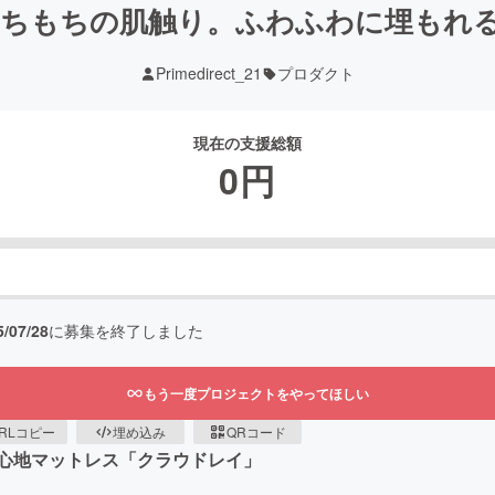
ちもちの肌触り。ふわふわに埋もれ
Primedirect_21
プロダクト
現在の支援総額
0
円
5/07/28
に募集を終了しました
もう一度プロジェクトをやってほしい
RLコピー
埋め込み
QRコード
心地マットレス「クラウドレイ」