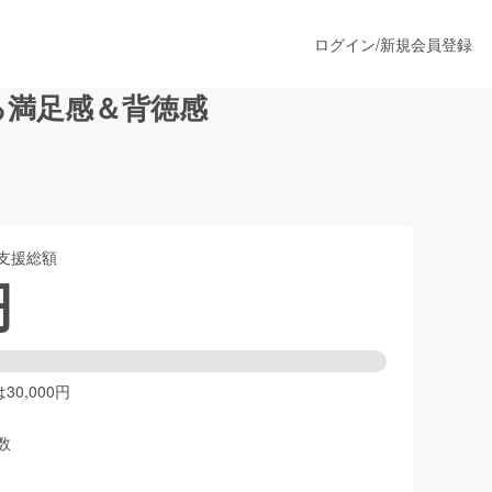
ログイン
/
新規会員登録
る満足感＆背徳感
うすぐ公開されます
支援総額
プロダクト
円
ファッション
スポーツ
0,000円
数
ア
ソーシャルグッド
人