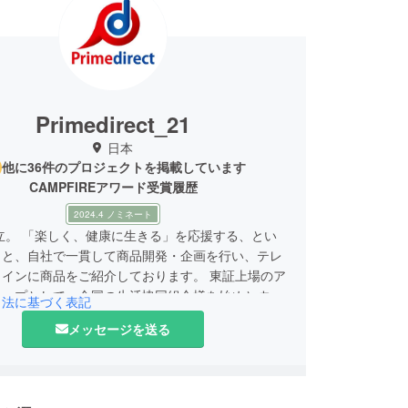
Primedirect_21
日本
他に36件のプロジェクトを掲載しています
CAMPFIREアワード受賞履歴
2024.4 ノミネート
設立。 「楽しく、健康に生きる」を応援する、とい
もと、自社で一貫して商品開発・企画を行い、テレ
メインに商品をご紹介しております。 東証上場のア
ループとして、全国の生活協同組合様を始めとする
引法に基づく表記
売ルートから集まるお客様の声を元に、お客様が求
メッセージを送る
商品を開発できるように日々活動を行っておりま
商品にたった15秒でぽっかぽかのスピードヒート
ト。8種類の形に変形するステップエイトなど。