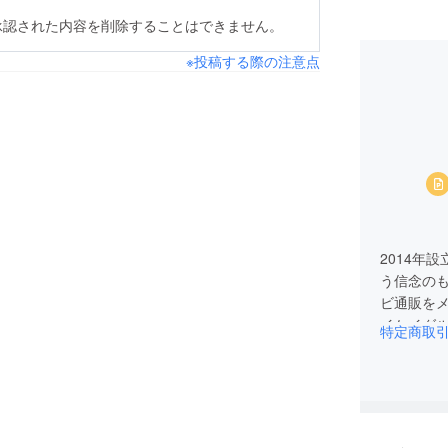
承認された内容を削除することはできません。
※投稿する際の注意点
2014年
う信念の
ビ通販を
イケイグ
特定商取
様々な販
めている
す。 代表
温熱ベス