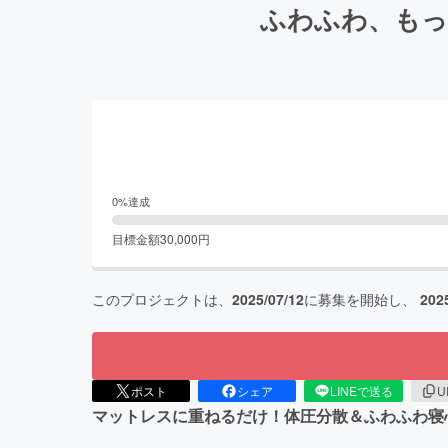
ふわふわ、もっ
0
%達成
目標金額
30,000
円
このプロジェクトは、
2025/07/12
に募集を開始し、
202
ポスト
シェア
LINEで送る
U
マットレスに重ねるだけ！体圧分散＆ふわふわ寝