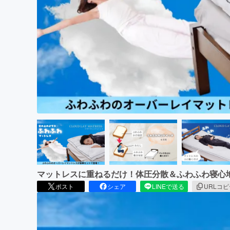
まちづくり・地域活性化
マットレスに重ねるだけ！体圧分散＆ふわふわ寝心
ポスト
シェア
LINEで送る
URLコ