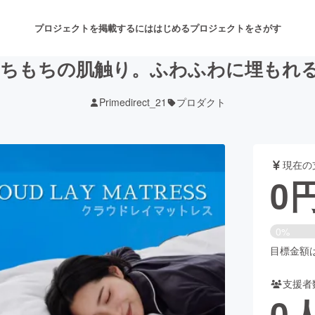
プロジェクトを掲載するには
はじめる
プロジェクトをさがす
ちもちの肌触り。ふわふわに埋もれ
Primedirect_21
プロダクト
注目のリターン
注目の新着プロジェクト
募集終了が近いプロジェクト
も
現在の
音楽
舞台・パフォーマンス
0
ゲーム・サービス開発
フード・飲食店
0%
書籍・雑誌出版
アニメ・漫画
目標金額は3
支援者
チャレンジ
ビューティー・ヘルスケ
0