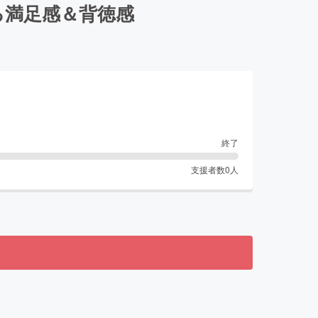
る満足感＆背徳感
終了
支援者数
0
人