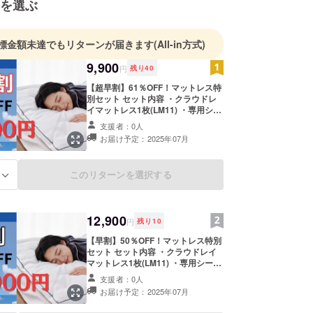
を選ぶ
標金額未達でもリターンが届きます
(All-in方式)
9,900
円
残り
40
【超早割】61％OFF！マットレス特
別セット セット内容 ・クラウドレ
イマットレス1枚(LM11) ・専用シー
ツ1枚(LM21) ・カバーリングマイ
支援者：0人
ヤー毛布1枚(LM31) 通常販売価格：
お届け予定：2025年07月
25,800円（セット） ※いずれもシン
グルサイズです。 ※リターンには、
消費税・送料を含みます
このリターンを選択する
る
12,900
円
残り
10
【早割】50％OFF！マットレス特別
セット セット内容 ・クラウドレイ
マットレス1枚(LM11) ・専用シーツ
1枚(LM21) ・カバーリングマイヤー
支援者：0人
毛布1枚(LM31) 通常販売価格：
お届け予定：2025年07月
25,800円（セット） ※いずれもシン
グルサイズです。 ※リターンには、