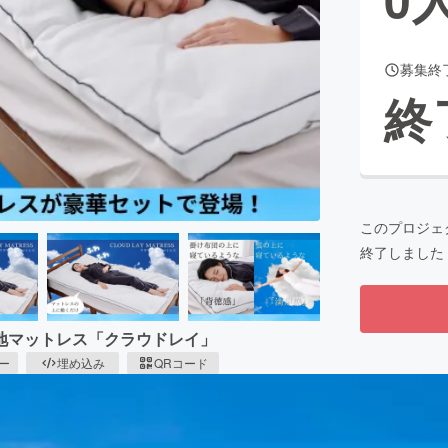
募集終
CAMPFIRE for Social Good
CAMPFIRE Creation
終
CAMPFIREふるさと納税
machi-ya
コミュニティ
このプロジェ
終了しました
地マットレス「クラウドレイ」
ピー
埋め込み
QRコード