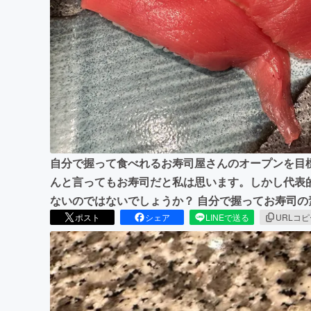
まちづくり・地域活性化
自分で握って食べれるお寿司屋さんのオープンを目
んと言ってもお寿司だと私は思います。しかし代表
ないのではないでしょうか？ 自分で握ってお寿司
ポスト
シェア
LINEで送る
URLコ