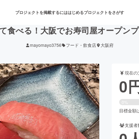
プロジェクトを掲載するには
はじめる
プロジェクトをさがす
て食べる！大阪でお寿司屋オープン
mayomayo3756
フード・飲食店
大阪府
注目のリターン
注目の新着プロジェクト
募集終了が近いプロジェクト
も
現在の
音楽
舞台・パフォーマンス
0
ゲーム・サービス開発
フード・飲食店
0%
書籍・雑誌出版
アニメ・漫画
目標金額は5
支援者
チャレンジ
ビューティー・ヘルスケ
0