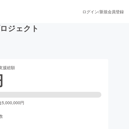
ログイン
/
新規会員登録
プロジェクト
うすぐ公開されます
支援総額
プロダクト
円
ファッション
スポーツ
,000,000円
数
ア
ソーシャルグッド
人