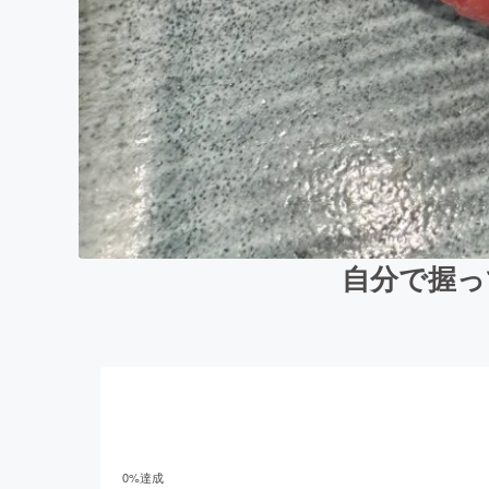
自分で握っ
0
%達成