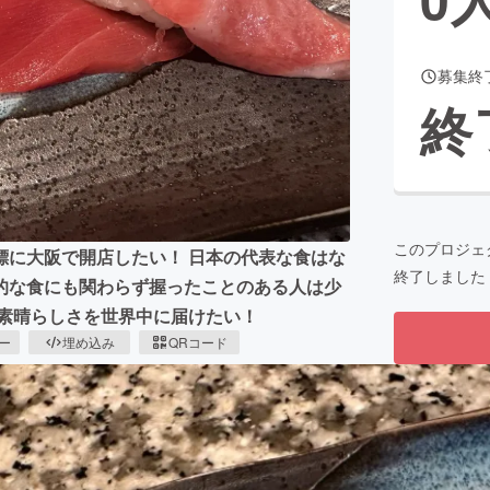
募集終
CAMPFIRE for Social Good
CAMPFIRE Creation
終
CAMPFIREふるさと納税
machi-ya
コミュニティ
このプロジェ
標に大阪で開店したい！ 日本の代表な食はな
終了しました
的な食にも関わらず握ったことのある人は少
の素晴らしさを世界中に届けたい！
ピー
埋め込み
QRコード