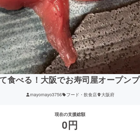
て食べる！大阪でお寿司屋オープン
mayomayo3756
フード・飲食店
大阪府
現在の支援総額
0
円