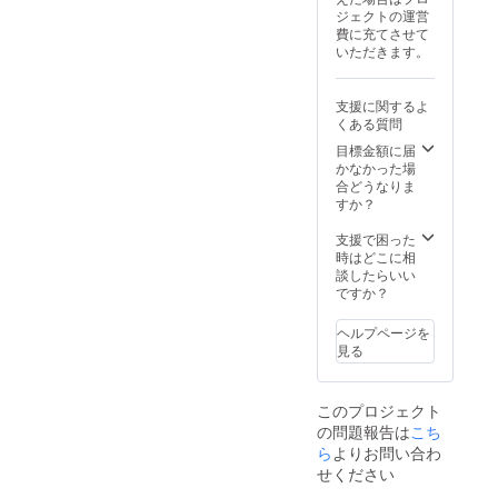
スをご
ご確認
ジェクトの運営
利用く
くださ
費に充てさせて
ださ
い。 As
いただきます。
い。 ③
a
リター
general
ンが転
rule, or
支援に関するよ
送コム
import
くある質問
倉庫に
fees
目標金額に届
届き次
may
かなかった場
第、同
apply
合どうなりま
社規約
dependi
すか？
に基づ
ng on
き発送
the
支援で困った
が進行
destina
時はどこに相
しま
tion.
談したらいい
す。 ④
These
ですか？
倉庫到
are the
着から
backer'
30日以
ヘルプページを
s
内に登
見る
respon
録がな
sibility.
い場
①ご支
合、商
援後、
このプロジェクト
品はプ
CAMPF
の問題報告は
こち
ロジェ
IRE提携
ら
よりお問い合わ
クト
の海外
せください
オー
配送代
ナーへ
行「転