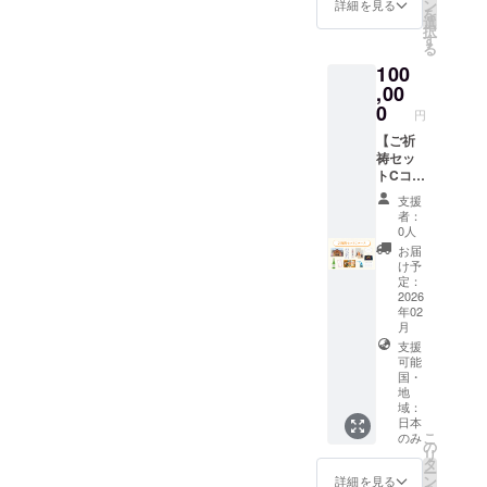
ン
詳細を見る
名前を
・御守
を
選
備考欄
て、皆さまの歩みにそっと
り（一
択
す
にご記
種）高
る
寄り添うものとなりますよ
載くだ
さ約
100
さい 御
4.5cm
う、心よりお祈り申し上げ
,00
朱印と
、幅約
0
御朱印
円
3cm ・
ます。完成の日まで、温か
帳は、
おみく
【ご祈
クラウ
くお見守りいただけました
じ（二
祷セッ
ドファ
種）高
トCコー
ら幸いです。
ンディ
さ約
ス】 ・
ング先
支援
5cm、
御礼状
行でお
者：
幅約
・特別
0人
出しす
3.5cm
御朱印
る新デ
お届
・絵
（二
け予
ザイン
馬 高
種）
定：
です
さ約
高さ約
2026
9cm、
年02
14cm、
幅約
月
幅約
13.5cm
支援
20cm
・手ぬ
可能
・妙義
ぐい
国・
神社御
地
高さ約
札 高
域：
35cm、
さ約
日本
幅約
24.5cm
こ
のみ
の
50cm
、幅約
リ
タ
・神酒
6.7cm
ー
ン
【導】
詳細を見る