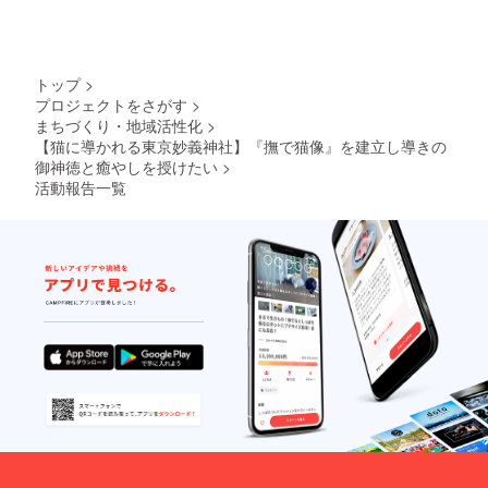
返送さ
送コ
れま
ム」へ
す。 ⑤
の会員
国・地
登録を
域に
トップ
>
お願い
よって
しま
プロジェクトをさがす
>
関税が
す。 ②
まちづくり・地域活性化
>
発生す
転送コ
【猫に導かれる東京妙義神社】『撫で猫像』を建立し導きの
ること
ムご登
御神徳と癒やしを授けたい
>
があり
録時
ます。
活動報告一覧
は、
関税は
CAMPF
原則と
IREで使
して支
用した
援者様
メール
のご負
アドレ
担とな
スをご
ります
利用く
ので、
ださ
事前に
い。 ③
各国の
リター
規定を
ンが転
ご確認
送コム
くださ
倉庫に
い。 ​​⑥
届き次
海外配
第、同
送料を
社規約
含む追
に基づ