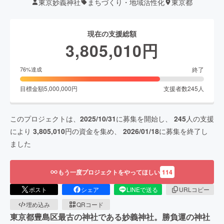
東京妙義神社
まちづくり・地域活性化
東京都
現在の支援総額
3,805,010
円
終了
76
%達成
目標金額
5,000,000
円
支援者数
245
人
このプロジェクトは、
2025/10/31
に募集を開始し、
245
人の支援
により
3,805,010
円の資金を集め、
2026/01/18
に募集を終了し
ました
もう一度プロジェクトをやってほしい
114
ポスト
シェア
LINEで送る
URLコピー
埋め込み
QRコード
東京都豊島区最古の神社である妙義神社。勝負運の神社