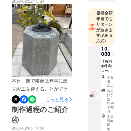
り立っていることを深く実
2026/02/22 10:24
なった由縁
感しております。また、こ
から「白鳥
目標金額
のたびご支援いただきまし
未達でも
社」の社号
リターン
た皆様のお名前を記した芳
だった。ま
が届きま
た末社に
名帳を、心を込めて神前に
す
(All-in
は、戦勝を
方式)
奉納させていただきました
祈念するた
10,
ことをご報告申し上げま
びに勝利を
000
円
す。すでにご参拝いただい
収めた武将
【特別
太田道灌
た方もいらっしゃいます
御朱印
（おおたど
コー
が、まだお越しでない方
ス】 ・
うかん）が
支援
御礼状
本日、撫で猫像は無事に建
も、ぜひ撫で猫に会いにお
者：
鎮まること
・特別
32人
立竣工を迎えることができ
御朱印
参りいただけましたら幸い
からも、武
お届
（一
け予
運の神と信
ました。この日を迎えられ
に存じます。撫で猫がこれ
種）
もっと見る
定：
仰されてき
高さ約
2026
ましたのは、ひとえに本プ
からも多くの方々の心に寄
制作過程のご紹介
年02
14cm、
た。境内に
月
幅約
ロジェクトに心を寄せ、温
り添い、癒しと導きの象徴
は“狛猫”が建
支援
20cm
④
可能
かなお力添えをくださいま
立されてい
・お名
として愛され続けてまいり
国・
前を記
2026/02/05 11:56
ます。これ
地
した皆さまのおかげでござ