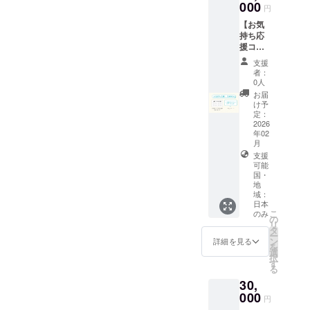
出しす
000
祈祷
年4月28
容です
円
返礼品
る新デ
後、ご
日 ・次
のお返
ザイン
【お気
祈祷済
回研修
しがな
です ＜
持ち応
のお札
の受講
い分、
神酒に
援コー
を送付
年月日
いただ
ついて
ス】 ・
いたし
2028年
支援
いた支
＞ ※20
お礼の
ま
者：
4月27日
援をよ
歳未満
メー
す。
0人
・研修
り多く
の者に
ル：
・お名
お届
実施団
の製作
よる飲
CAMPF
前を記
け予
体名 東
費用に
酒は法
IREの
定：
載した
京小売
充てさ
令で禁
メッ
2026
芳名帳
酒販組
せてい
止され
年02
セージ
を神前
合
ただき
月
ていま
でお送
に奉納
ます。
す。20
支援
りいた
※芳名帳
※芳名帳
可能
歳未満
します
に記載
国・
に記載
の方は
・お名
するお
地
するお
このリ
前を記
名前を
域：
名前を
ターン
載した
備考欄
日本
備考欄
を選択
芳名帳
こ
のみ
にご記
の
にご記
できま
を神前
リ
載くだ
タ
載くだ
せん。
に奉納
ー
さい 御
ン
詳細を見る
さい
※神酒
（特別
を
朱印と
選
※5,000
は、通
な返礼
択
御朱印
す
円・
信販売
品が不
る
帳は、
15,000
酒類小
要な方
クラウ
30,
円・
売業免
向け）
ドファ
000
30,000
円
許を有
返礼品
ンディ
円・