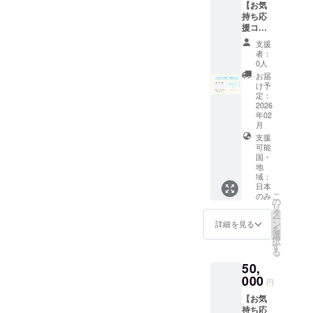
する三
のお返
ング先
【お気
50,000
木酒店
しがな
行でお
持ち応
円・
様より
い分、
出しす
援コー
100,000
配送い
いただ
る新デ
ス】 ・
円のお
支援
たしま
いた支
ザイン
お礼の
者：
気持ち
す。 ・
援をよ
です ＜
メー
0人
支援と
販売場
り多く
神酒に
ル：
お届
同じ内
の名称
の製作
ついて
CAMPF
け予
容です
及び所
費用に
＞ ※20
IREの
定：
在地 三
充てさ
歳未満
メッ
2026
木酒店
せてい
年02
の者に
セージ
東京都
ただき
月
よる飲
でお送
豊島区
ます。
支援
酒は法
りいた
駒込3-
※芳名帳
可能
令で禁
します
29-7 ・
国・
に記載
止され
・お名
地
酒類販
するお
ていま
前を記
域：
売管理
名前を
す。20
載した
日本
者の名
備考欄
歳未満
芳名帳
こ
のみ
の
前 三木
にご記
の方は
を神前
リ
タ
寛司 ・
載くだ
このリ
に奉納
ー
ン
酒類販
詳細を見る
さい
ターン
（特別
を
選
売管理
※5,000
を選択
な返礼
択
す
研修受
円・
できま
品が不
る
講年月
10,000
せん。
要な方
50,
日 2025
円・
※神酒
向け）
000
年4月28
30,000
円
は、通
返礼品
日 ・次
円・
信販売
のお返
【お気
回研修
50,000
酒類小
しがな
持ち応