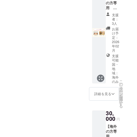
いた支
の方専
支援と
援をよ
用 御
同じ内
り多く
朱印帳
容です
の製作
支援
コー
者：
費用に
ス】 ・
3人
充てさ
御礼状
お届
せてい
・特別
け予
ただき
御朱
定：
ます。
印 (二
2026
※芳名帳
年02
種）
に記載
月
高さ約
するお
支援
14cm、
名前を
可能
幅約
備考欄
国・
20cm
にご記
地
・特別
域：
載くだ
御朱印
海外
さい
帳 高
こ
のみ
※5,000
の
さ約
リ
円・
タ
18cm、
ー
10,000
ン
詳細を見る
幅約
を
円・
選
12cm
択
15,000
す
国・地
る
円・
域に
30,
30,000
よって
000
円・
円
関税が
50,000
発生す
【海外
円のお
ること
の方専
気持ち
があり
用