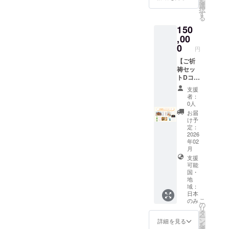
・御守
を
選
・特別
り（二
択
す
御朱印
種）
る
帳 高
高さ約
150
さ約
4.5cm
,00
18cm、
、幅約
0
幅約
円
3cm ・
12cm
おみく
【ご祈
・正式
じ（二
祷セッ
参拝 ・
種）高
トDコー
お名前
さ約
ス】 ・
を記載
支援
5cm、
御礼
した芳
者：
幅約
状 ・
名帳を
0人
3.5cm
特別御
神前に
お届
・絵
朱印
奉納 ※
け予
馬 高
（二
定：
芳名帳
さ約
種）
2026
に記載
9cm、
年02
高さ約
するお
幅約
月
14cm、
名前を
13.5cm
支援
幅約
備考欄
・手ぬ
可能
20cm
にご記
ぐい
国・
・妙義
載くだ
地
高さ約
神社御
さい 御
域：
35cm、
札 高
朱印と
日本
幅約
さ約
こ
のみ
御朱印
の
50cm
24.5cm
リ
帳は、
タ
・神酒
、幅約
ー
クラウ
ン
【導】
詳細を見る
6.7cm
を
ドファ