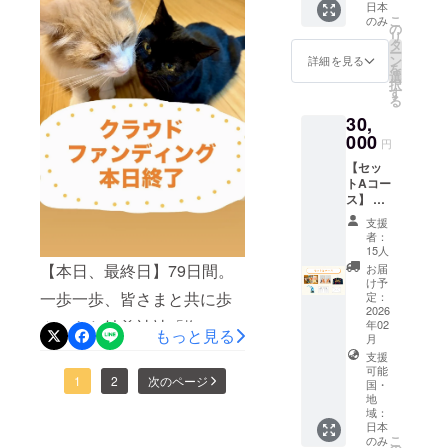
18cm、
日本
こ
幅約
のみ
込めてお迎えいたしまし
で、撫で猫像の表情や佇ま
の
リ
12cm
タ
た。像をそっと撫でる手の
ー
・お名
いもより引き立ち、完成の
ン
詳細を見る
を
前を記
選
ぬくもりの中に、皆さまの
姿が一層はっきりと見えて
択
載した
す
る
芳名帳
お心が重なっていること
くる予定です。台座につき
を神前
30,
に奉納
を、私どもはこれからも忘
ましても、引き続き同時並
000
円
※芳名帳
れることはございません。
に記載
行で製作を進めておりま
【セッ
するお
トAコー
本日の竣工は、完成である
す。クラウドファンディン
名前を
ス】 ・
備考欄
御礼状
と同時に、皆さまとの新た
グは無事終了し、皆さまの
支援
にご記
・特別
者：
載くだ
なご縁の始まりでもござい
御朱印
温かなお力添えにより、こ
15人
さい 御
（二
【本日、最終日】79日間。
お届
ます。撫で猫像が、多くの
朱印と
こまで制作を進めることが
種）
け予
御朱印
高さ約
一歩一歩、皆さまと共に歩
定：
方の心を和らげ、歩みを照
できました。心より御礼申
帳は、
14cm、
2026
んできた妙義神社「撫で猫
クラウ
年02
幅約
らす存在となりますよう、
もっと見る
し上げます。撫で猫像の建
月
ドファ
20cm
像建立プロジェクト」は、
ンディ
支援
大切にお守りし続けてまい
・妙義
立日は、二月二十二日
可能
ング先
神社御
本日をもって最終日を迎え
1
2
次のページ
国・
ります。あらためまして、
行でお
（日）に決定いたしまし
札 高
地
出しす
さ約
ます。10月末の開始以来、
域：
この尊いご縁とご厚志に、
た。猫との御縁を感じてい
る新デ
24.5cm
日本
想いを寄せてくださったご
ザイン
、幅約
こ
のみ
心より深く御礼申し上げま
ただけるこの日に、境内へ