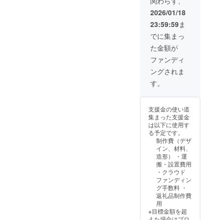
関わらず、
are the
幅約
2026/01/18
backer'
13.5cm
s
・特別
23:59:59
ま
respon
御朱印
でに集まっ
sibility.
帳 高
①ご支
さ約
た金額が
援後、
18cm、
ファンディ
CAMPF
幅約
IRE提携
12cm
ングされま
の海外
国・地
す。
配送代
域に
行「転
よって
送コ
関税が
ム」へ
発生す
支援金の使い道
の会員
ること
集まった支援金
登録を
があり
は以下に使用す
お願い
ます。
る予定です。
しま
関税は
制作費（デザ
す。 ②
原則と
イン、材料、
転送コ
して支
造形） ・運
ムご登
援者様
搬・設置費用
録時
のご負
・クラウド
は、
担とな
ファンディン
CAMPF
ります
グ手数料 ・
IREで使
ので、
返礼品制作費
用した
事前に
用
メール
各国の
※目標金額を超
アドレ
規定を
えた場合はプロ