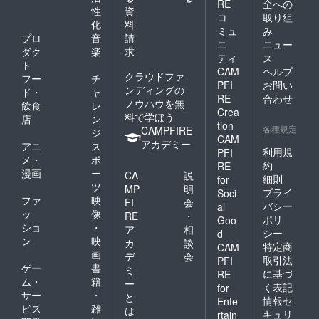
RE
全への
原則と
性
資
コ
取り組
して支
化
料
ミュ
み
援者様
プロ
音
請
のご負
ニ
ニュー
ダク
楽
求
担とな
ティ
ス
ト
ります
CAM
ヘルプ
クラウドファ
ので、
フー
チ
PFI
お問い
事前に
ンディングの
ド・
ャ
RE
合わせ
各国の
ノウハウを無
飲食
レ
Crea
規定を
料で学ぼう
店
ン
ご確認
tion
各種規定
CAMPFIRE
ジ
くださ
CAM
アカデミー
アニ
ス
い。 ​​⑥
利用規
PFI
海外配
メ・
ポ
約
RE
送料を
漫画
ー
CA
説
細則
for
含む追
ツ
MP
明
加費用
プライ
Soci
ファ
映
FI
会
は、支
バシー
al
ッ
像
援後に
RE
・
ポリ
Goo
プロ
ショ
・
ア
相
シー
d
ジェク
ン
映
カ
談
特定商
CAM
トオー
画
デ
会
取引法
ナーま
PFI
ゲー
書
ミ
たは配
に基づ
RE
ム・
籍
送業者
ー
く表記
for
から別
サー
・
と
情報セ
Ente
途案内
ビス
雑
は
キュリ
rtain
されま