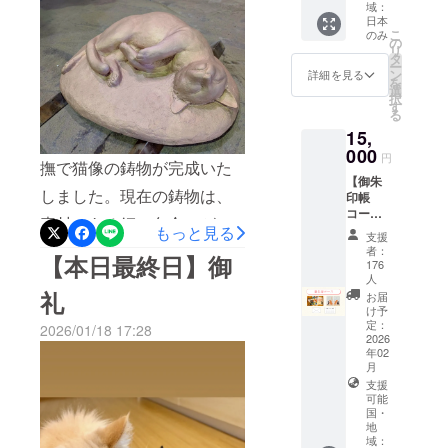
ますように。そして本プロ
載した
域：
は道灌を
芳名帳
日本
います。感謝の思いは、言
ジェクトを通じて結ばれた
を神前
こ
救った黒猫
のみ
の
に奉納
葉では尽くしきれません。
リ
ご縁が、末永く続いていき
のご縁によ
タ
※芳名帳
ー
ン
詳細を見る
振り返れば、不安と期待が
るもので
に記載
を
ますことを心より願ってお
選
するお
択
す。
入り混じるなかでの歩みで
す
ります。皆様がこれからも
名前を
る
備考欄
ございました。 それ
15,
大神様のご加護と導きによ
にご記
000
円
載くだ
でも皆さまから届く応援の
撫で猫像の鋳物が完成いた
り、穏やかな日々をお過ご
さい ク
【御朱
お言葉やご支援が、どれほ
ラウド
しました。現在の鋳物は、
しになられますことを心よ
印帳
ファン
コー
ど大きな支えとなったこと
素材である銅の色合いがそ
りお祈り申し上げます。あ
ディン
ス】 ・
もっと見る
支援
グ先行
御礼状
でしょうか。その一つひと
のまま表れており、この状
らためまして、このたびの
者：
でお出
【本日最終日】御
・特別
176
しする
つのお心が、この像のかた
御朱
態では「黒猫」とはなって
ご厚情に深く感謝申し上げ
人
新デザ
印 (二
礼
お届
ちとなっております。かつ
インの
おりません。また、銅は屋
ます。妙義神社宮司 岩井
種）
け予
御朱印
高さ約
定：
て黒猫が太田道灌公を導い
2026/01/18 17:28
外に設置すると酸化により
智彦
です
2026
14cm、
年02
幅約
た故事にちなみ、この撫で
緑青が生じるため、保護の
月
20cm
支援
猫像もまた、人生の折々に
・特別
意味も込めて、今後塗装を
可能
御朱印
国・
立つ方々をやさしく導く存
施し、黒猫へと仕上げてま
帳 高
地
さ約
域：
在となりますよう、祈りを
いります。塗装を行うこと