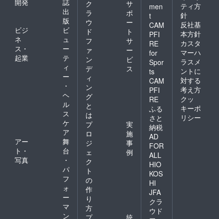
開発
誌
ク
サ
ティ方
men
す。 各
出
ラ
ポ
国の配
針
t
版
ウ
ー
送料見
反社基
CAM
ビジ
ビ
積もり
ド
ト
本方針
PFI
https://
ネ
ュ
フ
サ
カスタ
RE
www.te
ス・
ー
ァ
ー
マーハ
for
nso.co
起業
テ
ン
ビ
m/en/es
ラスメ
Spor
ィ
デ
ス
timate
ントに
ts
ー
ィ
対する
CAM
・
ン
考え方
PFI
ヘ
グ
クッ
RE
ル
と
キーポ
ふる
ス
は
リシー
さと
ケ
プ
実
納税
ア
ロ
施
AD
アー
舞
ジ
事
FOR
ト・
台
ェ
例
ALL
写真
・
ク
HIO
パ
ト
KOS
フ
の
HI
ォ
作
JFA
ー
り
クラ
マ
方
ウド
ン
プ
統