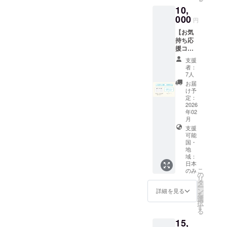
後、ご
本 ・
酒類小
り多く
10,
祈祷済
特別御
売業免
の製作
のお札
000
朱印
円
許を有
費用に
を送付
帳 高
する三
充てさ
【お気
いたし
さ約
木酒店
せてい
持ち応
ます。
18cm、
様より
ただき
援コー
・お名
幅約
配送い
ます。
ス】 ・
前を記
12cm
支援
たしま
※芳名帳
お礼の
載した
者：
・正式
す。 ・
に記載
メー
芳名帳
7人
参拝 直
販売場
するお
ル：
を神前
お届
接来て
の名称
名前を
CAMPF
に奉納
け予
いただ
及び所
備考欄
IREの
※芳名帳
定：
ける方
在地 三
にご記
メッ
2026
に記載
には、
木酒店
載くだ
年02
セージ
するお
特別ご
東京都
さい
月
でお送
名前を
祈祷＋
豊島区
※10,000
支援
りいた
備考欄
宮司よ
駒込3-
円・
可能
します
にご記
り神社
国・
29-7 ・
15,000
・お名
載くだ
にまつ
地
酒類販
円・
前を記
さい 御
域：
わるお
売管理
30,000
載した
朱印と
日本
話＋神
者の名
円・
芳名帳
こ
御朱印
のみ
社ご案
の
前 三木
50,000
を神前
リ
帳は、
内（約1
タ
寛司 ・
円・
に奉納
ー
クラウ
時間を
ン
詳細を見る
酒類販
100,000
（特別
を
ドファ
予定）
選
売管理
円のお
な返礼
択
ンディ
遠方の
す
研修受
気持ち
品が不
る
ング先
方に
講年月
支援と
要な方
行でお
15,
は、ご
日 2025
同じ内
向け）