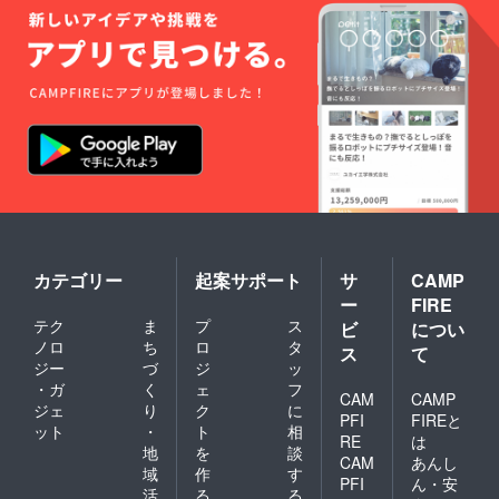
加費用
き発送
は、支
が進行
援後に
しま
プロ
す。 ④
ジェク
倉庫到
トオー
着から
ナーま
30日以
たは配
内に登
送業者
録がな
から別
い場
途案内
合、商
されま
品はプ
す。 各
ロジェ
国の配
クト
送料見
オー
積もり
カテゴリー
起案サポート
サ
CAMP
ナーへ
https://
返送さ
ー
FIRE
www.te
れま
テク
ま
プ
ス
ビ
につい
nso.co
す。 ⑤
ノロ
ち
ロ
タ
m/en/es
ス
て
国・地
timate
ジー
づ
ジ
ッ
域に
・ガ
く
ェ
フ
よって
CAM
CAMP
関税が
ジェ
り
ク
に
PFI
FIREと
発生す
ット
・
ト
相
RE
は
ること
地
を
談
があり
CAM
あんし
域
作
す
ます。
PFI
ん・安
活
る
る
関税は