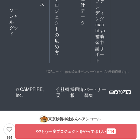
ファ
ス
ロ
計
ン
ソー
ジ
デ
ディ
シャ
ェ
ー
ング
ル
ク
タ
mac
グッ
ト
hi-ya
ド
の
補助
広
金申
め
請サ
方
ポー
ト
「QRコード」は株式会社デンソーウェーブの登録商標です。
© CAMPFIRE,
会社概
採用情
パートナー
Inc.
要
報
募集
東京妙義神社
さんへアンコール
もう一度プロジェクトをやってほしい
114
194