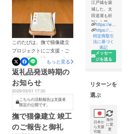
江戸城を築
城した、太
田道灌も祈
願した勝利
https://www.instagram.com/myogijinja.official/
へ導く神社
https://myogi.tokyo/
東京都豊島
特定商取引
法に基づく
このたびは、撫で猫像建立
区駒込に鎮
表記
座する勝負
プロジェクトにご支援・ご
メッセー
の神様「妙
協力を賜り、誠にありがと
ジを送る
もっと見る
義神社」。
うございました。おかげさ
御祭神に日
返礼品発送時期の
本武尊（や
まで、二月二十二日に無事
お知らせ
まとたける
リターンを
建立を終えた撫で猫は、す
のみこと）
2026/03/01 17:30
でに多くの皆様に可愛がら
選ぶ
を祀り、豊
こちらの活動報告は支援者
れ、優しく撫でていただい
島区最古の
限定の公開です。
神社とされ
ております。その光景に、
撫で猫像建立 竣工
る。
あらためて本プロジェクト
海外
創建当初は
日本か
に変
のご報告と御礼
が皆様とのご縁によって成
ら支援
日本武尊の
更
可能
魂が白鳥に