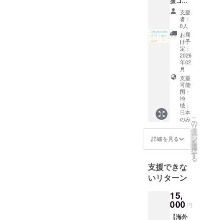
援コー
日 ・次
円のお
いた支
ス】 ・
回研修
気持ち
支援
援をよ
お礼の
の受講
支援と
者：
り多く
メー
0人
年月日
同じ内
の製作
ル：
2028年
容です
お届
費用に
CAMPF
け予
4月27日
充てさ
IREの
定：
・研修
せてい
メッ
2026
実施団
ただき
年02
セージ
体名 東
ます。
月
でお送
京小売
※芳名帳
支援
りいた
酒販組
に記載
可能
します
合
するお
国・
・お名
地
名前を
前を記
域：
備考欄
載した
日本
にご記
芳名帳
こ
のみ
の
載くだ
を神前
リ
タ
さい
に奉納
ー
ン
※5,000
詳細を見る
（特別
を
選
円・
な返礼
択
す
10,000
品が不
る
円・
支援できな
要な方
15,000
向け）
いリターン
円・
返礼品
30,000
のお返
15,
円・
しがな
100,000
000
い分、
円
円のお
いただ
【海外
気持ち