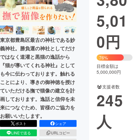
まちづくり・地域活性化
5,01
CAMPFIRE for Social Good
CAMPFIRE Creation
0
円
東京都豊島区最古の神社である妙
CAMPFIREふるさと納税
machi-ya
コミュニティ
義神社。勝負運の神社としてだけ
ではなく道灌と黒猫の逸話から
76%
『猫が導いてくれる神社』として
目標金額は
5,000,000円
も今に伝わっております。触れる
ことにより、導きの御神徳を授け
支援者数
ていただける撫で猫像の建立を計
245
画しております。逸話と信仰を未
来につなぐため、皆様のご協力を
人
お願いいたします。
ポスト
シェア
LINEで送る
URLコピー