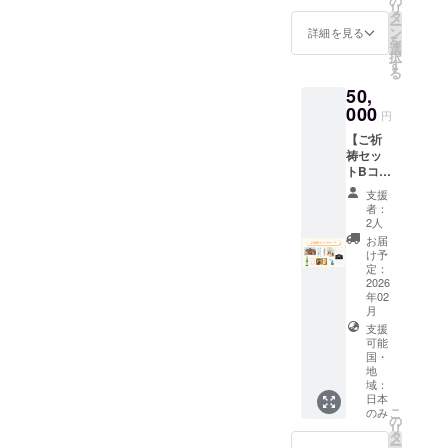
の
です
6.7cm
リ
タ
支援、胸に沁みるあたたか
す。皆さまのこれからの
・御守
ー
お迎えできることを大変嬉
ン
詳細を見る
り 高
を
な言葉の一つひとつが、こ
選
日々が、やさしく、あたた
しく思っております。境内
さ約
択
す
4.5cm
る
の撫で猫像に“心”を宿してく
かな導きに満ちたものであ
に撫で猫像が姿を現すその
、幅約
50,
ださいました。撫でるたび
3cm ・
りますよう、ご多幸とご健
日を、どうぞ楽しみにお待
000
円
絵馬
に、そっと背中を押される
勝を心よりお祈り申し上げ
高さ約
ちくださいませ。また、
【ご祈
9cm、
祷セッ
ような安心を。迷ったとき
ます。令和八年二月吉
CAMPFIREや神社社頭を通
幅約
トBコー
13.5cm
に、静かに進む道を示して
ス】 ・
日
じて、猫や神社を大切に
支援
・特別
御礼状
者：
くれる導きを。この猫が、
御朱印
・特別
思ってくださる皆さまか
2人
帳 高
御朱印
訪れる方それぞれの人生に
お届
さ約
ら、励ましのお言葉をお寄
（二
け予
18cm、
種）高
寄り添う存在となることを
定：
せいただいておりますこ
幅約
さ約
2026
12cm
願い、最後の一日も、どう
年02
14cm、
妙義
と、心より感謝申し上げま
・お名
月
幅約
か見守っていただけました
前を記
支援
神
20cm
す。日々お寄せいただく温
載した
可能
・妙義
ら幸いです。皆さまの想い
国・
社
芳名帳
かなお声に支えられ、撫で
神社御
地
を神前
札 高
と共に、この猫は神社に迎
域：
猫像建立に向け、一歩一歩
に奉納
さ約
日本
※芳名帳
えられます。
24.5cm
こ
のみ
宮司 岩井
歩みを進めております。こ
の
に記載
、幅約
リ
タ
するお
智彦
6.7cm
ー
の御縁が、撫で猫像を介し