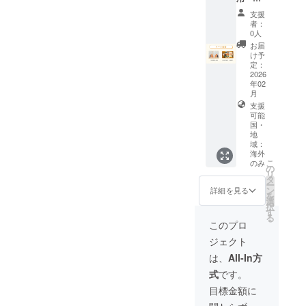
支援と
ます。
セットA
同じ内
支援
関税は
コー
容です
者：
原則と
ス】 ・
0人
して支
御礼状
お届
援者様
・特別
け予
のご負
御朱印
定：
担とな
（二
2026
ります
年02
種）
ので、
月
高さ約
事前に
支援
14cm、
各国の
可能
幅約
国・
規定を
20cm
地
ご確認
・妙義
域：
くださ
神社御
海外
い。 As
札 高
こ
のみ
の
a
さ約
リ
タ
general
24.5cm
ー
ン
詳細を見る
rule, or
、幅約
を
選
import
6.7cm
択
す
fees
・御守
る
このプロ
may
り 高
apply
さ約
ジェクト
dependi
4.5cm
は、
All-In方
ng on
、幅約
the
3cm ・
式
です。
destina
絵馬
目標金額に
tion.
高さ約
These
9cm、