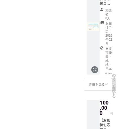
の受講
円・
売業免
い分、
援コー
年月日
100,000
許を有
いただ
ス】 ・
2028年
円のお
支援
する三
いた支
お礼の
4月27日
者：
気持ち
木酒店
援をよ
メー
0人
・研修
支援と
様より
り多く
ル：
実施団
お届
同じ内
配送い
の製作
CAMPF
け予
体名 東
容です
たしま
費用に
IREの
定：
京小売
す。 ・
充てさ
メッ
2026
酒販組
販売場
せてい
年02
セージ
合
の名称
ただき
月
でお送
及び所
ます。
支援
りいた
在地 三
※芳名帳
可能
します
国・
木酒店
に記載
・お名
地
東京都
するお
前を記
域：
豊島区
名前を
載した
日本
駒込3-
備考欄
芳名帳
こ
のみ
の
29-7 ・
にご記
を神前
リ
タ
酒類販
載くだ
に奉納
ー
ン
詳細を見る
売管理
さい
（特別
を
選
者の名
※5,000
な返礼
択
す
前 三木
円・
品が不
る
寛司 ・
10,000
要な方
100
酒類販
円・
向け）
,00
売管理
15,000
返礼品
0
研修受
円・
円
のお返
講年月
50,000
しがな
【お気
日 2025
円・
い分、
持ち応
年4月28
100,000
いただ