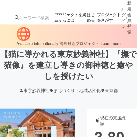
新
ロ
規
グ
会
プロジェクトを掲
はじ
プロジェクト
/
載するには
める
をさがす
イ
員
ン
登
録
Available internationally
海外対応プロジェクト
Learn more
【猫に導かれる東京妙義神社】『撫で
人気のプロ
注目のリ
注目の新着プロ
募集終了が近いプ
もうすぐ公開
ジェクト
ターン
ジェクト
ロジェクト
されます
猫像』を建立し導きの御神徳と癒や
しを授けたい
アート・写真
音楽
東京妙義神社
まちづくり・地域活性化
東京都
テクノロジー・ガジェット
ゲーム・サ
映像・映画
書籍・雑誌
現在の支援総
額
3,80
ビジネス・起業
チャレンジ