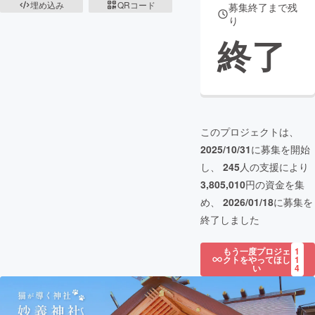
埋め込み
QRコード
募集終了まで残
り
終了
このプロジェクトは、
2025/10/31
に募集を開始
し、
245
人の支援により
3,805,010
円の資金を集
め、
2026/01/18
に募集を
終了しました
もう一度プロジェ
1
クトをやってほし
1
い
4