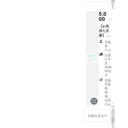
選
・特
・御守
択
ンディ
す
別御朱
り（二
る
ング先
印帳
種）高
行でお
5,0
高さ約
さ約
出しす
00
18cm、
円
4.5cm
る新デ
幅約
、幅約
ザイン
【お気
12cm
3cm ・
です ＜
持ち支
・正式
おみく
神酒に
援】 ・
参拝 直
じ（二
ついて
お礼の
接来て
支援
種）高
＞ ※20
メール
いただ
者：
さ約
歳未満
・お名
11人
ける方
5cm、
の者に
前を記
には、
お届
幅約
よる飲
載した
け予
特別ご
3.5cm
酒は法
芳名帳
定：
祈祷＋
・絵
令で禁
を神前
2026
宮司よ
馬 高
年02
止され
に奉納
り神社
さ約
月
ていま
（特別
にまつ
9cm、
支援
す。20
な返礼
わるお
幅約
可能
歳未満
品が不
話＋神
国・
13.5cm
の方は
要な方
社ご案
地
・手ぬ
このリ
向け）
内（約1
域：
ぐい
ターン
返礼品
日本
時間を
高さ約
を選択
のお返
こ
のみ
予定）
の
35cm、
できま
しがな
リ
遠方の
タ
幅約
せん。
い分、
ー
方に
ン
詳細を見る
50cm
※神酒
いただ
を
は、ご
選
・神酒
は、通
いた支
択
祈祷
す
【導】2
信販売
援をよ
る