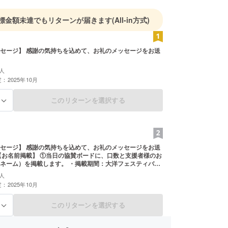
標金額未達でもリターンが届きます
(All-in方式)
セージ】 感謝の気持ちを込めて、お礼のメッセージをお送
人
：2025年10月
このリターンを選択する
る
セージ】 感謝の気持ちを込めて、お礼のメッセージをお送
【お名前掲載】 ①当日の協賛ボードに、口数と支援者様のお
ネーム）を掲載します。 ・掲載期間：大洋フェスティバル
方法：文字のみ、ロゴ／バナーの掲載は不可 ・掲載サイズ：
人
２ｃｍ程度） 数量４口以上購入の場合は、中
：2025年10月
程度） ・支援時、必ず備考欄に希望されるお名前をご記入
【粗品の提供】 ・粗品（フェイスタオルの予定）を送付させ
。 ・フェイスタオル240匁（380㎜*800㎜）
このリターンを選択する
る