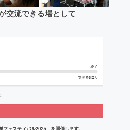
々が交流できる場として
終了
支援者数
2
人
た
洋フェスティバル2025」を開催します。