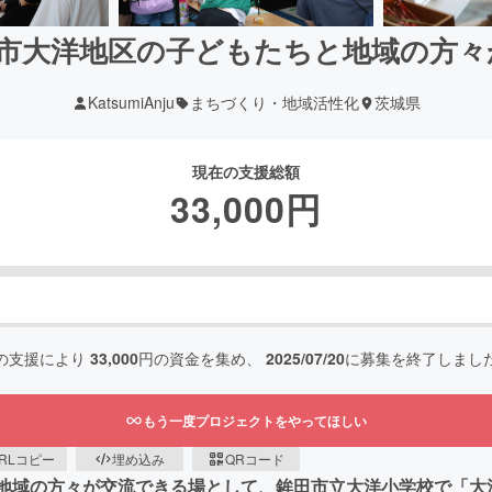
に鉾田市大洋地区の子どもたちと地域の方
KatsumiAnju
まちづくり・地域活性化
茨城県
現在の支援総額
33,000
円
の支援により
33,000
円の資金を集め、
2025/07/20
に募集を終了しまし
もう一度プロジェクトをやってほしい
RLコピー
埋め込み
QRコード
ちと地域の方々が交流できる場として、鉾田市立大洋小学校で「大