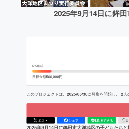
2025年9月14日
6
%達成
目標金額
500,000
円
このプロジェクトは、
2025/05/30
に募集を開始し、
2
人
ポスト
シェア
LINEで送る
U
2025年9月14日に鉾田市大洋地区の子どもた