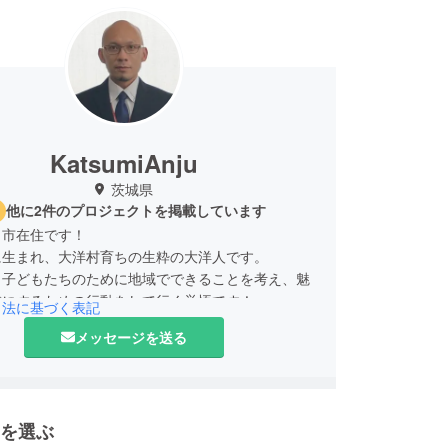
KatsumiAnju
茨城県
他に2件のプロジェクトを掲載しています
田市在住です！
に生まれ、大洋村育ちの生粋の大洋人です。
う子どもたちのために地域でできることを考え、魅
域にするための行動をして行く覚悟です！
引法に基づく表記
での祭りを復活させ、世代間交流を図ることで魅力
メッセージを送る
が構築できればと思っております。
を選ぶ