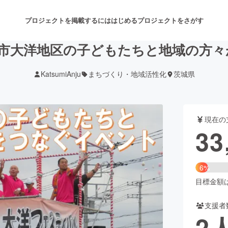
プロジェクトを掲載するには
はじめる
プロジェクトをさがす
に鉾田市大洋地区の子どもたちと地域の方
KatsumiAnju
まちづくり・地域活性化
茨城県
注目のリターン
注目の新着プロジェクト
募集終了が近いプロジェクト
も
現在の
音楽
舞台・パフォーマンス
33
ゲーム・サービス開発
フード・飲食店
6%
書籍・雑誌出版
アニメ・漫画
目標金額は5
支援者
チャレンジ
ビューティー・ヘルスケ
2