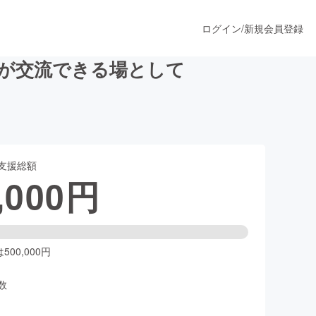
ログイン
/
新規会員登録
々が交流できる場として
うすぐ公開されます
支援総額
プロダクト
,000
円
ファッション
スポーツ
00,000円
数
ア
ソーシャルグッド
人