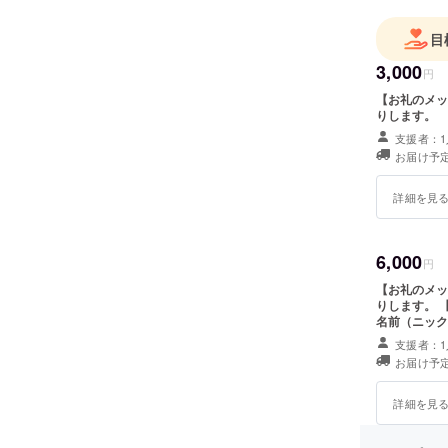
目
3,000
円
【お礼のメッ
りします。
支援者：1
お届け予定
詳細を見
6,000
円
【お礼のメッ
りします。 
名前（ニック
当日 ・掲載
支援者：1
小（高さ
お届け予定
（高さ３ｃｍ
ください。 
ていただきます
詳細を見