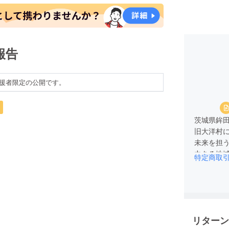
報告
援者限定の公開です。
茨城県鉾
旧大洋村
未来を担
力ある地
特定商取
大洋地区
ある故郷
リターン