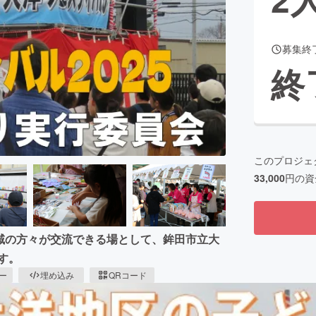
募集終
CAMPFIRE for Social Good
CAMPFIRE Creation
終
CAMPFIREふるさと納税
machi-ya
コミュニティ
このプロジェ
33,000
円の資
地域の方々が交流できる場として、鉾田市立大
す。
ピー
埋め込み
QRコード