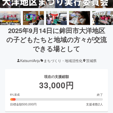
2025年9月14日に鉾田市大洋地区
の子どもたちと地域の方々が交流
できる場として
KatsumiAnju
まちづくり・地域活性化
茨城県
現在の支援総額
33,000
円
終了
6
%達成
目標金額
500,000
円
支援者数
2
人