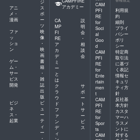
CAMPFIRE
ジ
CAM
アカデミー
アニ
ス
利用規
PFI
メ・
ポ
約
RE
漫画
ー
CA
説
細則
for
ツ
MP
明
プライ
Soci
ファ
映
FI
会
バシー
al
ッ
像
RE
・
ポリ
Goo
ショ
・
ア
相
シー
d
ン
映
カ
談
特定商
CAM
画
デ
会
取引法
PFI
ゲー
書
ミ
に基づ
RE
ム・
籍
ー
く表記
for
サー
・
と
情報セ
Ente
ビス
雑
は
キュリ
rtain
開発
誌
ク
サ
ティ方
men
出
ラ
ポ
針
t
版
ウ
ー
反社基
CAM
ビジ
ビ
ド
ト
本方針
PFI
ネ
ュ
フ
サ
カスタ
RE
ス・
ー
ァ
ー
マーハ
for
起業
テ
ン
ビ
ラスメ
Spor
ィ
デ
ス
ントに
ts
ー
ィ
対する
CAM
・
ン