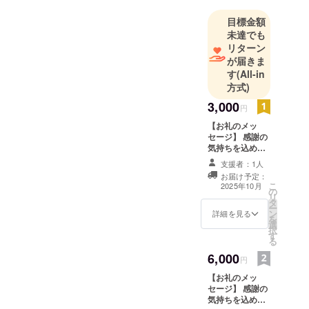
る地域にす
目標金額
るための行
未達でも
動をして行
リターン
く覚悟で
が届きま
す！
す
(All-in
方式)
大洋地区で
の祭りを復
3,000
円
活させ、世
【お礼のメッ
代間交流を
セージ】 感謝の
図ることで
気持ちを込め
て、お礼のメッ
魅力ある故
支援者：1人
セージをお送り
お届け予定：
郷が構築で
します。
こ
2025年10月
の
きればと
リ
タ
ー
思っており
ン
詳細を見る
を
ます。
選
択
す
る
6,000
円
【お礼のメッ
セージ】 感謝の
気持ちを込め