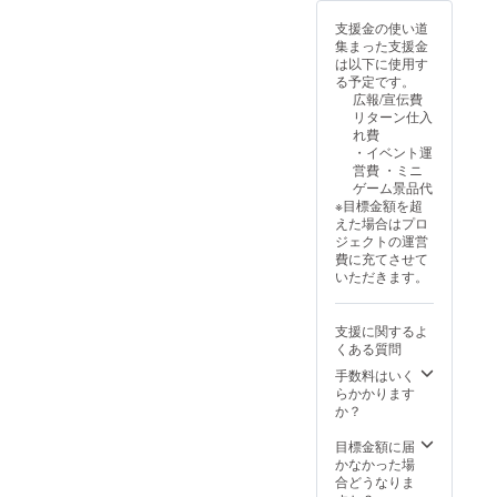
（フェイスタオ
ルの予定）を送
支援金の使い道
付させていただ
集まった支援金
きます。 ・フェ
は以下に使用す
イスタオル240
る予定です。
匁（380㎜*800
広報/宣伝費
㎜）
リターン仕入
れ費
・イベント運
営費 ・ミニ
ゲーム景品代
※目標金額を超
えた場合はプロ
ジェクトの運営
費に充てさせて
いただきます。
支援に関するよ
くある質問
手数料はいく
らかかります
か？
目標金額に届
かなかった場
合どうなりま