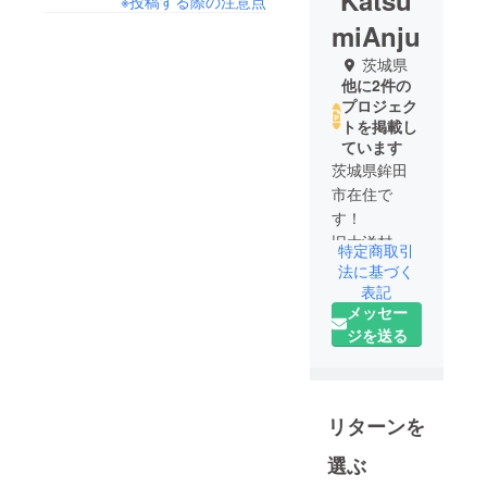
Katsu
※投稿する際の注意点
miAnju
茨城県
他に2件の
プロジェク
トを掲載し
ています
茨城県鉾田
市在住で
す！
旧大洋村に
特定商取引
生まれ、大
法に基づく
洋村育ちの
表記
メッセー
生粋の大洋
ジを送る
人です。
未来を担う
子どもたち
のために地
リターンを
域でできる
ことを考
選ぶ
え、魅力あ