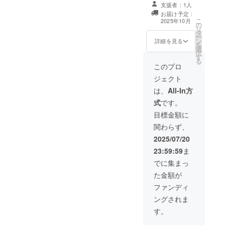
て、お礼のメッ
支援者：1人
セージをお送り
お届け予定：
します。 【お名
こ
2025年10月
の
前掲載】 ①当日
リ
タ
の協賛ボード
ー
ン
に、口数と支援
詳細を見る
を
選
者様のお名前
択
す
（ニックネー
る
ム）を掲載しま
このプロ
す。 ・掲載期
ジェクト
間：大洋フェス
ティバル当日 ・
は、
All-In方
掲載方法：文字
式
です。
のみ、ロゴ／バ
ナーの掲載は不
目標金額に
可 ・掲載サイ
関わらず、
ズ：小（高さ２
ｃｍ程度）
2025/07/20
23:59:59
ま
数量４口以上購
入の場合は、中
でに集まっ
（高さ３ｃｍ程
た金額が
度） ・支援時、
必ず備考欄に希
ファンディ
望されるお名前
ングされま
をご記入くださ
い。 【粗品の提
す。
供】 ・粗品