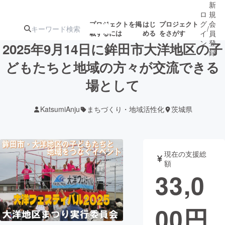
新
ロ
規
グ
会
プロジェクトを掲
はじ
プロジェクト
/
載するには
める
をさがす
イ
員
ン
登
2025年9月14日に鉾田市大洋地区の子
録
どもたちと地域の方々が交流できる
場として
人気のプロ
注目のリ
注目の新着プロ
募集終了が近いプ
もうすぐ公開
ジェクト
ターン
ジェクト
ロジェクト
されます
KatsumiAnju
まちづくり・地域活性化
茨城県
アート・写真
音楽
現在の支援総
テクノロジー・ガジェット
ゲーム・サ
額
33,0
映像・映画
書籍・雑誌
00
円
ビジネス・起業
チャレンジ