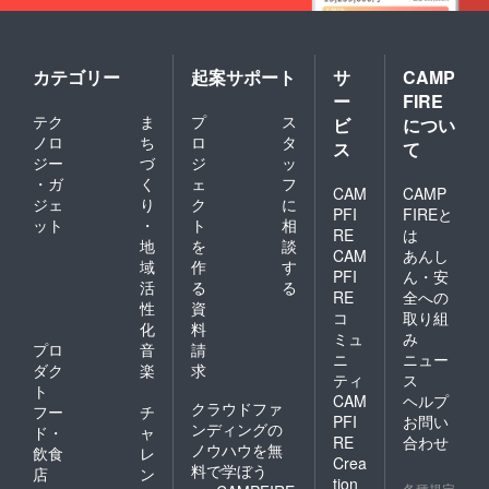
カテゴリー
起案サポート
サ
CAMP
ー
FIRE
テク
ま
プ
ス
ビ
につい
ノロ
ち
ロ
タ
ス
て
ジー
づ
ジ
ッ
・ガ
く
ェ
フ
CAM
CAMP
ジェ
り
ク
に
PFI
FIREと
ット
・
ト
相
RE
は
地
を
談
CAM
あんし
域
作
す
PFI
ん・安
活
る
る
RE
全への
性
資
コ
取り組
化
料
ミュ
み
プロ
音
請
ニ
ニュー
ダク
楽
求
ティ
ス
ト
CAM
ヘルプ
クラウドファ
フー
チ
PFI
お問い
ンディングの
ド・
ャ
RE
合わせ
ノウハウを無
飲食
レ
Crea
料で学ぼう
店
ン
tion
各種規定