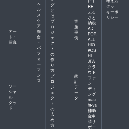
考え方
PFI
ヘ
グ
クッ
RE
ル
と
キーポ
ふる
ス
は
リシー
さと
ケ
プ
実
納税
ア
ロ
施
AD
アー
舞
ジ
事
FOR
ト・
台
ェ
例
ALL
写真
・
ク
HIO
パ
ト
KOS
フ
の
HI
ォ
作
JFA
ー
り
クラ
マ
方
ウド
ン
プ
統
ファ
ス
ロ
計
ン
ソー
ジ
デ
ディ
シャ
ェ
ー
ング
ル
ク
タ
mac
グッ
ト
hi-ya
ド
の
補助
広
金申
め
請サ
方
ポー