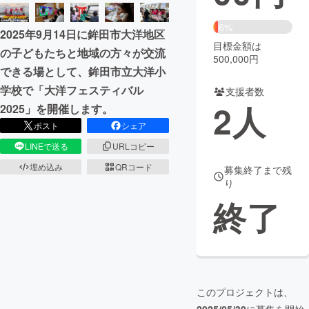
まちづくり・地域活性化
6%
2025年9月14日に鉾田市大洋地区
目標金額は
の子どもたちと地域の方々が交流
500,000円
CAMPFIRE for Social Good
CAMPFIRE Creation
できる場として、鉾田市立大洋小
CAMPFIREふるさと納税
machi-ya
コミュニティ
学校で「大洋フェスティバル
支援者数
2
人
2025」を開催します。
ポスト
シェア
LINEで送る
URLコピー
埋め込み
QRコード
募集終了まで残
り
終了
このプロジェクトは、