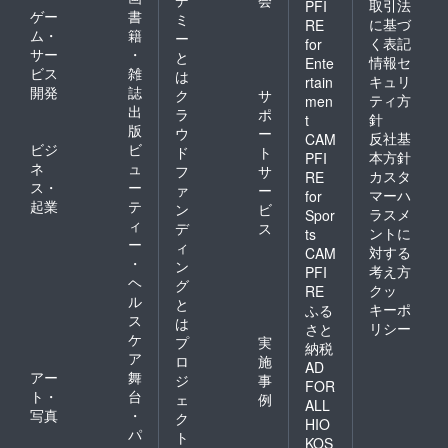
取引法
PFI
ゲー
書
ミ
に基づ
RE
ム・
籍
ー
く表記
for
サー
・
と
情報セ
Ente
ビス
雑
は
キュリ
rtain
開発
誌
ク
サ
ティ方
men
出
ラ
ポ
針
t
版
ウ
ー
反社基
CAM
ビジ
ビ
ド
ト
本方針
PFI
ネ
ュ
フ
サ
カスタ
RE
ス・
ー
ァ
ー
マーハ
for
起業
テ
ン
ビ
ラスメ
Spor
ィ
デ
ス
ントに
ts
ー
ィ
対する
CAM
・
ン
考え方
PFI
ヘ
グ
クッ
RE
ル
と
キーポ
ふる
ス
は
リシー
さと
ケ
プ
実
納税
ア
ロ
施
AD
アー
舞
ジ
事
FOR
ト・
台
ェ
例
ALL
写真
・
ク
HIO
パ
ト
KOS