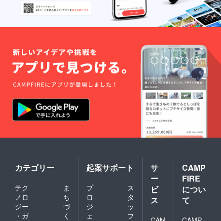
カテゴリー
起案サポート
サ
CAMP
ー
FIRE
テク
ま
プ
ス
ビ
につい
ノロ
ち
ロ
タ
ス
て
ジー
づ
ジ
ッ
・ガ
く
ェ
フ
CAM
CAMP