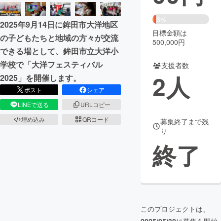
まちづくり・地域活性化
6%
2025年9月14日に鉾田市大洋地区
目標金額は
の子どもたちと地域の方々が交流
500,000円
CAMPFIRE for Social Good
CAMPFIRE Creation
できる場として、鉾田市立大洋小
CAMPFIREふるさと納税
machi-ya
コミュニティ
学校で「大洋フェスティバル
支援者数
2
人
2025」を開催します。
ポスト
シェア
LINEで送る
URLコピー
埋め込み
QRコード
募集終了まで残
り
終了
このプロジェクトは、