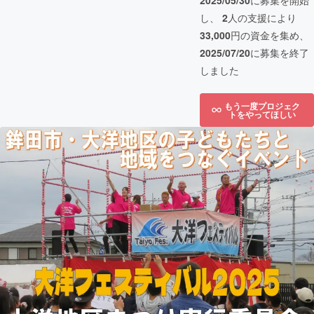
2025/05/30
に募集を開始
し、
2
人の支援により
33,000
円の資金を集め、
2025/07/20
に募集を終了
しました
もう一度プロジェク
トをやってほしい