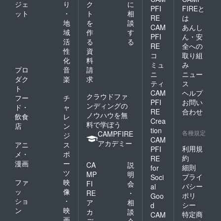
ジェ
り
ク
に
PFI
FIREと
ット
・
ト
相
RE
は
地
を
談
CAM
あんし
域
作
す
PFI
ん・安
活
る
る
RE
全への
性
資
コ
取り組
化
料
ミュ
み
プロ
音
請
ニ
ニュー
ダク
楽
求
ティ
ス
ト
CAM
ヘルプ
クラウドファ
フー
チ
PFI
お問い
ンディングの
ド・
ャ
RE
合わせ
ノウハウを無
飲食
レ
Crea
料で学ぼう
店
ン
tion
各種規定
CAMPFIRE
ジ
CAM
アカデミー
アニ
ス
利用規
PFI
メ・
ポ
約
RE
漫画
ー
CA
説
細則
for
ツ
MP
明
プライ
Soci
ファ
映
FI
会
バシー
al
ッ
像
RE
・
ポリ
Goo
ショ
・
ア
相
シー
d
ン
映
カ
談
特定商
CAM
画
デ
会