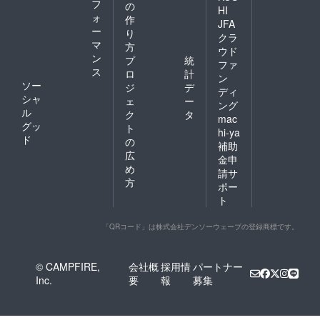
フ
の
HI
ォ
作
JFA
ー
り
クラ
マ
方
ウド
ン
プ
統
ファ
ス
ロ
計
ン
ソー
ジ
デ
ディ
シャ
ェ
ー
ング
ル
ク
タ
mac
グッ
ト
hi-ya
ド
の
補助
広
金申
め
請サ
方
ポー
ト
「QRコード」は株式会社デンソーウェーブの登録商標です。
© CAMPFIRE,
会社概
採用情
パートナー
Inc.
要
報
募集