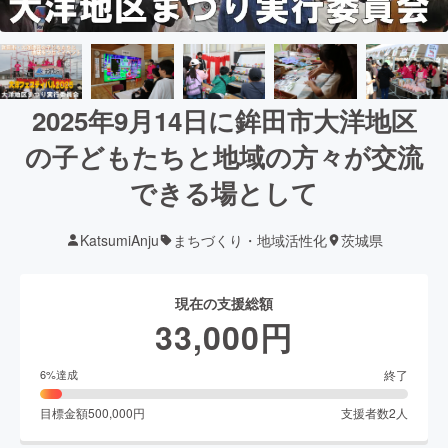
2025年9月14日に鉾田市大洋地区
の子どもたちと地域の方々が交流
できる場として
KatsumiAnju
まちづくり・地域活性化
茨城県
現在の支援総額
33,000
円
終了
6
%達成
目標金額
500,000
円
支援者数
2
人