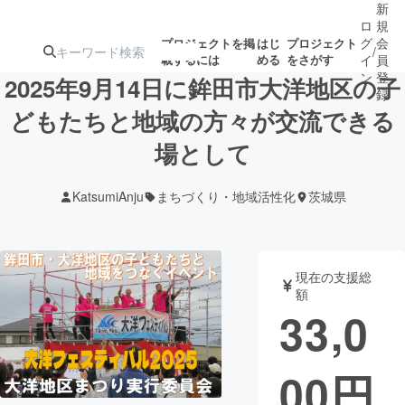
新
ロ
規
グ
会
プロジェクトを掲
はじ
プロジェクト
/
載するには
める
をさがす
イ
員
ン
登
2025年9月14日に鉾田市大洋地区の子
録
どもたちと地域の方々が交流できる
場として
人気のプロ
注目のリ
注目の新着プロ
募集終了が近いプ
もうすぐ公開
ジェクト
ターン
ジェクト
ロジェクト
されます
KatsumiAnju
まちづくり・地域活性化
茨城県
アート・写真
音楽
現在の支援総
テクノロジー・ガジェット
ゲーム・サ
額
33,0
映像・映画
書籍・雑誌
00
円
ビジネス・起業
チャレンジ