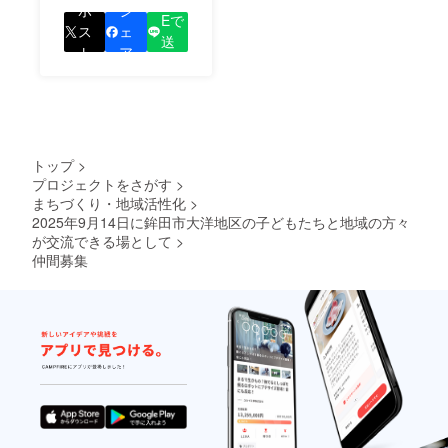
LIN
をして、あなたが応援
ポ
シ
Eで
しているプロジェクト
ス
ェ
送
の良さを知ってもらい
ト
ア
る
ましょう！
トップ
>
プロジェクトをさがす
>
まちづくり・地域活性化
>
2025年9月14日に鉾田市大洋地区の子どもたちと地域の方々
が交流できる場として
>
仲間募集