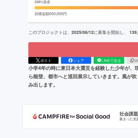
248
%達成
目標金額
500,000
円
このプロジェクトは、
2025/06/12
に募集を開始し、
139
ポスト
シェア
LINEで送る
U
小学4年の時に東日本大震災を経験した少年が、
ら能登、都市へと巡回展示していきます。風が吹
み出します。
社会課題
集まった支