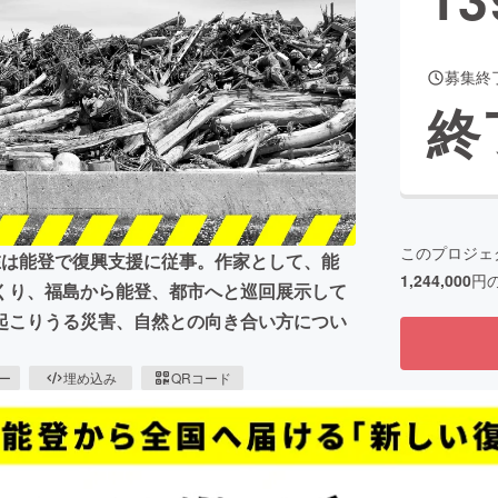
募集終
CAMPFIRE for Social Good
CAMPFIRE Creation
終
CAMPFIREふるさと納税
machi-ya
コミュニティ
このプロジェ
在は能登で復興支援に従事。作家として、能
1,244,000
円
くり、福島から能登、都市へと巡回展示して
起こりうる災害、自然との向き合い方につい
ピー
埋め込み
QRコード