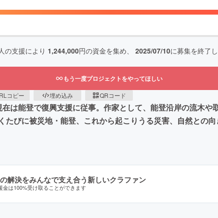
人の支援により
1,244,000
円の資金を集め、
2025/07/10
に募集を終了し
もう一度プロジェクトをやってほしい
RLコピー
埋め込み
QRコード
現在は能登で復興支援に従事。作家として、能登沿岸の流木や
くたびに被災地・能登、これから起こりうる災害、自然との向
の解決をみんなで支え合う新しいクラファン
援金は100%受け取ることができます