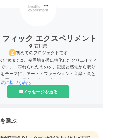
トフィック エクスペリメント
石川県
初めてのプロジェクトです
c experimentでは、被災地支援に特化したクリエイティ
ルです。「忘れられたものを、記憶と感覚から取り
」をテーマに、アート・ファッション・音楽・食と
を通じて、災害を”過去の出来事”ではなく、一人
引法に基づく表記
係する”現在進行形の問い”として捉え直すプロ
メッセージを送る
を展開しています。
を選ぶ
標金額未達でもリターンが届きます
(All-in方式)