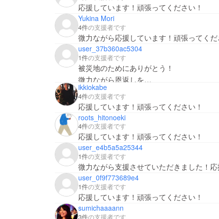
応援しています！頑張ってください！
Yukina Mori
4件
の支援者です
微力ながら応援しています！頑張ってくだ
user_37b360ac5304
1件
の支援者です
被災地のためにありがとう！
微力ながら恩返しを…
ikkiokabe
4件
の支援者です
応援しています！頑張ってください！
roots_hitonoeki
4件
の支援者です
応援しています！頑張ってください！
user_e4b5a5a25344
1件
の支援者です
微力ながら支援させていただきました！応
user_0f9f773689e4
1件
の支援者です
応援しています！頑張ってください！
sumichaaaann
3件
の支援者です