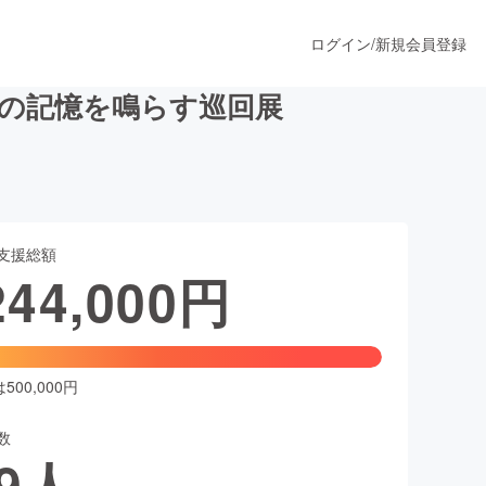
ログイン
/
新規会員登録
災の記憶を鳴らす巡回展
うすぐ公開されます
支援総額
プロダクト
244,000
円
ファッション
スポーツ
00,000円
数
ア
ソーシャルグッド
9
人