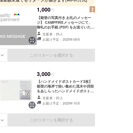
1,000
円
【能登の写真付き お礼のメッセー
ジ】 CAMPFIREメッセージにて、
御礼のお手紙 (PDF) をお送りいたし
ます。 ※本リターンに配送はござい
支援者：25人
ません。CAMPFIREメッセージにて
お届け予定：2025年09月
送付させていただきます。 ※適格請
求書発行事業者登録番号：あり （適
格請求書発行事業者登録番号の記載
このリターンを選択する
る
のあるインボイスが必要な場合は、
CAMPFIREメッセージにて直接お問
合せください。）
3,000
円
【ハンドメイドポストカード3枚】
能登の海岸で拾い集めた流木や貝殻
をあしらったハンドメイドポスト
カード3枚セット。そのまま閉じ込
支援者：20人
めた “能登の記憶のかけら” を、手
お届け予定：2025年10月
のひらで感じてください。 部屋に
飾ってそっと被災地に想いを寄せる
のもよし。大切な人に贈って、いつ
か起こりうる自然災害への小さな
このリターンを選択する
る
きっかけにしてもらうのもおすすめ
です。 ※すべて一点もののため、デ