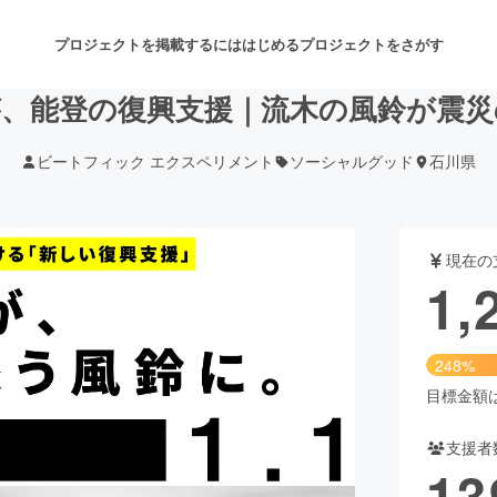
プロジェクトを掲載するには
はじめる
プロジェクトをさがす
年が、能登の復興支援｜流木の風鈴が震
ビートフィック エクスペリメント
ソーシャルグッド
石川県
注目のリターン
注目の新着プロジェクト
募集終了が近いプロジェクト
も
現在の
音楽
舞台・パフォーマンス
1,
ゲーム・サービス開発
フード・飲食店
248%
書籍・雑誌出版
アニメ・漫画
目標金額は5
支援者
チャレンジ
ビューティー・ヘルスケ
13