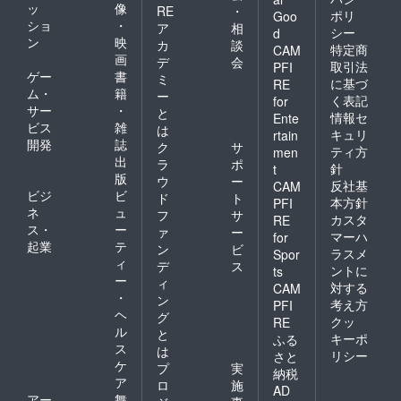
ッ
像
RE
・
ポリ
Goo
ショ
・
ア
相
シー
d
ン
映
カ
談
特定商
CAM
画
デ
会
取引法
PFI
ゲー
書
ミ
に基づ
RE
ム・
籍
ー
く表記
for
サー
・
と
情報セ
Ente
ビス
雑
は
キュリ
rtain
開発
誌
ク
サ
ティ方
men
出
ラ
ポ
針
t
版
ウ
ー
反社基
CAM
ビジ
ビ
ド
ト
本方針
PFI
ネ
ュ
フ
サ
カスタ
RE
ス・
ー
ァ
ー
マーハ
for
起業
テ
ン
ビ
ラスメ
Spor
ィ
デ
ス
ントに
ts
ー
ィ
対する
CAM
・
ン
考え方
PFI
ヘ
グ
クッ
RE
ル
と
キーポ
ふる
ス
は
リシー
さと
ケ
プ
実
納税
ア
ロ
施
AD
アー
舞