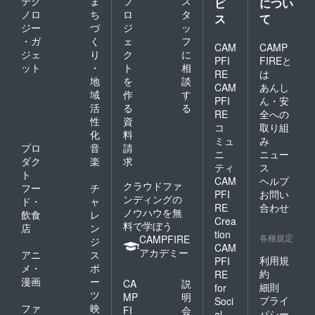
テク
ま
プ
ス
ビ
につい
ノロ
ち
ロ
タ
ス
て
ジー
づ
ジ
ッ
・ガ
く
ェ
フ
CAM
CAMP
ジェ
り
ク
に
PFI
FIREと
ット
・
ト
相
RE
は
地
を
談
CAM
あんし
域
作
す
PFI
ん・安
活
る
る
RE
全への
性
資
コ
取り組
化
料
ミュ
み
プロ
音
請
ニ
ニュー
ダク
楽
求
ティ
ス
ト
CAM
ヘルプ
クラウドファ
フー
チ
PFI
お問い
ンディングの
ド・
ャ
RE
合わせ
ノウハウを無
飲食
レ
Crea
料で学ぼう
店
ン
tion
各種規定
CAMPFIRE
ジ
CAM
アカデミー
アニ
ス
利用規
PFI
メ・
ポ
約
RE
漫画
ー
CA
説
細則
for
ツ
MP
明
プライ
Soci
ファ
映
FI
会
バシー
al