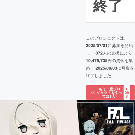
終了
このプロジェクトは、
2025/07/01
に募集を開始
し、
872
人の支援により
10,479,735
円の資金を集
め、
2025/08/03
に募集を
終了しました
もう一度プロ
1,
ジェクトをやっ
09
てほしい
8