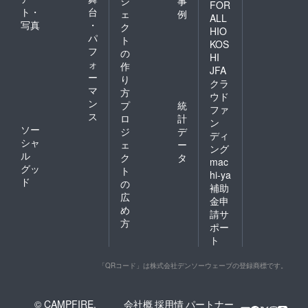
ジ
事
FOR
ト・
台
ェ
例
ALL
写真
・
ク
HIO
パ
ト
KOS
フ
の
HI
ォ
作
JFA
ー
り
クラ
マ
方
ウド
ン
プ
統
ファ
ス
ロ
計
ン
ソー
ジ
デ
ディ
シャ
ェ
ー
ング
ル
ク
タ
mac
グッ
ト
hi-ya
ド
の
補助
広
金申
め
請サ
方
ポー
ト
「QRコード」は株式会社デンソーウェーブの登録商標です。
© CAMPFIRE,
会社概
採用情
パートナー