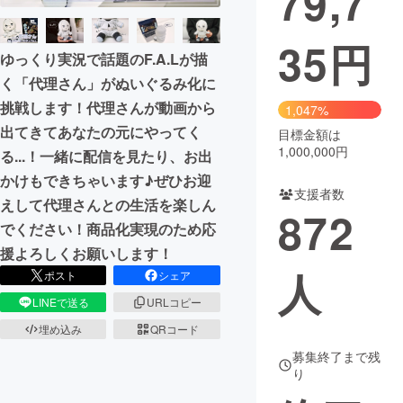
79,7
35
円
ゆっくり実況で話題のF.A.Lが描
く「代理さん」がぬいぐるみ化に
挑戦します！代理さんが動画から
1,047%
出てきてあなたの元にやってく
目標金額は
1,000,000円
る...！一緒に配信を見たり、お出
かけもできちゃいます♪ぜひお迎
支援者数
えして代理さんとの生活を楽しん
872
でください！商品化実現のため応
援よろしくお願いします！
人
ポスト
シェア
LINEで送る
URLコピー
埋め込み
QRコード
募集終了まで残
り