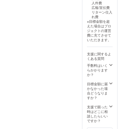
人件費
ない場
広報/宣伝費
合は
リターン仕入
「宛名
れ費
不要」
※目標金額を超
とご記
えた場合はプロ
入くだ
ジェクトの運営
さい。
費に充てさせて
●恐縮で
いただきます。
すが、
備考欄
記入後
支援に関するよ
の宛名
くある質問
変更は
不可と
手数料はいく
なって
らかかります
おりま
か？
す。 画
像はイ
目標金額に届
メージ
かなかった場
です。
合どうなりま
金額に
すか？
は消費
税
支援で困った
（10%
時はどこに相
）と送
談したらいい
料990円
ですか？
を含ん
でおり