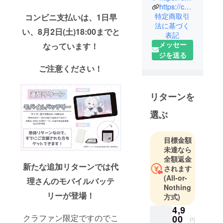
https://camp-fire.jp/inquiries
ン）」は、
特定商取引
コンビニ支払いは、1日早
株式会社
法に基づく
CAMPFIRE
い、8月2日(土)18:00までと
表記
の商品企画
メッセー
なっています！
チームで
ジを送る
す。
ご注意ください！
クラウド
ファンディ
ングでの商
リターンを
品化実現を
選ぶ
目指して、
クリエイ
ターとのコ
目標金額
未達なら
ラボ企画や
全額返金
自社オリジ
新たな追加リターンでは代
されます
ナルのアイ
(All-or-
理さんのモバイルバッテ
テム企画を
Nothing
行ってま
リーが登場！
方式)
す。
4,9
クラファン限定ですのでこ
00
円