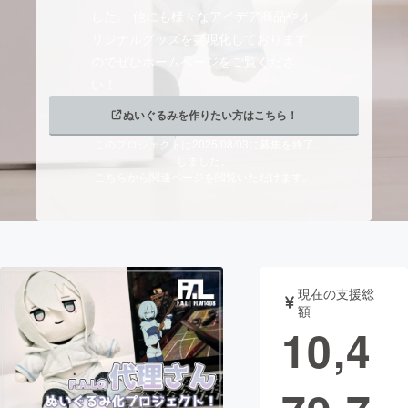
した。 他にも様々なアイデア商品やオ
まちづくり・地域活性化
リジナルグッズを実現化しております
のでぜひホームページをご覧くださ
い！
CAMPFIRE for Social Good
CAMPFIRE Creation
ぬいぐるみを作りたい方はこちら！
CAMPFIREふるさと納税
machi-ya
コミュニティ
このプロジェクトは2025/08/03に募集を終了
しました。
こちらから関連ページを閲覧いただけます。
現在の支援総
額
10,4