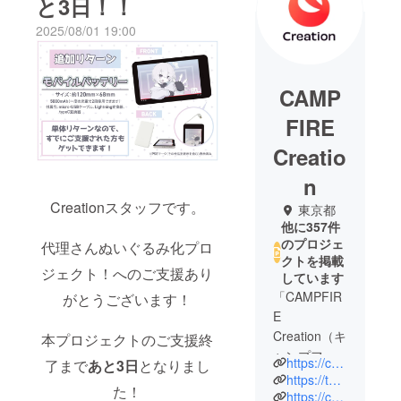
と3日！！
2025/08/01 19:00
CAMP
FIRE
Creatio
n
Creationスタッフです。
東京都
他に357件
のプロジェ
代理さんぬいぐるみ化プロ
クトを掲載
ジェクト！へのご支援あり
しています
「CAMPFIR
がとうございます！
E
Creation（キ
本プロジェクトのご支援終
ャンプファ
https://camp-fire.jp/creation
了まで
あと3日
となりまし
イヤー クリ
https://twitter.com/CF_Creation
た！
エーショ
https://camp-fire.jp/privacy