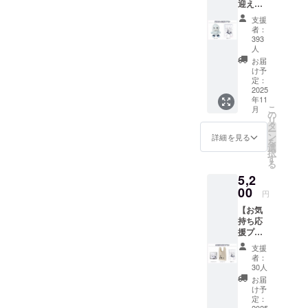
は返
迎えプ
ツ 1点
品・返
ラン】
・記念
支援
金・代
・ぬい
カー
者：
替発送
ぐる
ド 1点
393
などの
み 1点
画像は
人
対応は
・記念
イメー
お届
いたし
カー
ジで
け予
かねま
ド 1点
定：
す。 金
すの
2025
画像は
額には
で、あ
年11
イメー
消費税
こ
月
らかじ
ジで
の
（10%
リ
めご了
す。 金
タ
）と送
ー
承くだ
額には
ン
料990円
詳細を見る
を
さいま
消費税
選
を含ん
択
すよう
（10%
す
でおり
る
お願い
）と送
ます。
いたし
5,2
料990円
ます。
00
を含ん
円
でおり
【お気
ます。
持ち応
援プラ
ン】 ・
支援
アクリ
者：
ルスタ
30人
ンド 1
お届
点 ・マ
け予
ルシェ
定：