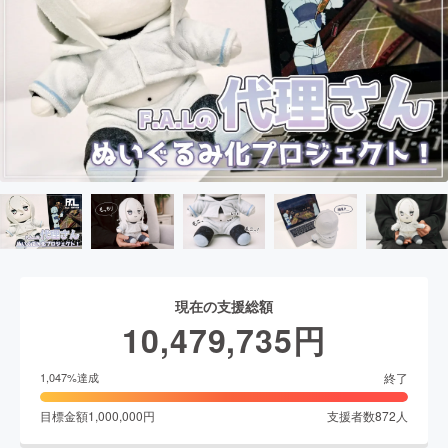
現在の支援総額
10,479,735
円
終了
1,047
%達成
目標金額
1,000,000
円
支援者数
872
人