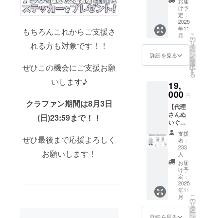
表示を
お届
料1,100
含む）
け予
シーポリ
円分割
定：
表示済
シー
引に
2025
み ※海
年11
なって
もちろんこれからご支援さ
お問い合わ
外のお
こ
月
いるお
の
客様へ
せ内容に関
リ
れる方も対象です！！
得なプ
タ
モバイ
ー
しては、プ
ランで
ン
ルバッ
詳細を見る
を
す。 ・
選
テリー
ライバシー
ぜひこの機会にご支援お願
択
ぬいぐ
す
（リチ
ポリシーに
る
るみ 2
ウム電
いします♪
19,
点 ・ア
準じて管理
池を使
クリル
000
用した
させていた
円
スタン
製品）
クラファン期間は8月3日
だきます。
【代理
ド 1点
は、お
さんぬ
・マル
(日)23:59まで！！
住まい
いぐる
シェ
の国に
み&グッ
バッ
よって
支援
ズプラ
ぜひ最後まで応援よろしく
グ 1点
輸出に
者：
ン】 ・
・マグ
233
制限が
お願いします！
ぬいぐ
カッ
人
ある場
るみ 1
プ 1点
お届
合がご
点 ・ア
・プリ
け予
ざいま
クリル
定：
ントT
す。ご
2025
スタン
シャ
支援い
年11
ド 1点
ツ 1点
ただく
こ
月
・マル
の
・記念
前に、
リ
シェ
タ
カー
ご利用
ー
バッ
ン
ド 1点
詳細を見る