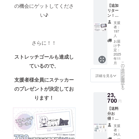
◾️営業日のご
の機会にゲットしてくださ
【追加
案内
リター
い♪
ン！】
営業時間：
モバイ
平日 10:00〜
支援
ルバッ
者：
18:00 (土日
テリー
197
プラン
人
祝、年末年
画像は
お届
さらに！！
始除く)
イメー
け予
※お問い合わ
ジで
定：
2025
す。 金
ストレッチゴールも達成し
せから3営業
年11
額には
こ
月
日以内にご
ているので、
消費税
の
リ
（10%
返信させて
タ
ー
）と送
ン
詳細を見る
いただきま
を
支援者様全員にステッカー
料990円
選
択
す。
を含ん
す
る
のプレゼントが決定してお
でおり
※ ご質問に
23,
ます。
ります！
よってはお
700
※モバイ
円
応えできか
ルバッ
【送料
テ
ねる場合も
分お
リー：
ございま
得！】
PSE
代理さ
マーク
す。
支援
んいっ
（その
者：
ぱいプ
他法定
34人
ラン 送
◾️ プライバ