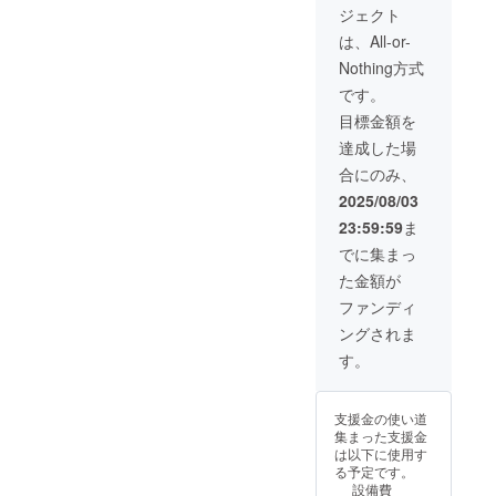
ジェクト
・マグ
カッ
は、All-or-
プ 1点
Nothing方式
・プリ
ントT
です。
シャ
目標金額を
ツ 1点
・記念
達成した場
カー
合にのみ、
ド 1点
●色紙イ
2025/08/03
ラスト
23:59:59
ま
はイ
メージ
でに集まっ
画像に
た金額が
なりま
す。 ●
ファンディ
必ず備
ングされま
考欄
に、色
す。
紙に入
れる宛
名をご
支援金の使い道
記入く
集まった支援金
ださ
は以下に使用す
い。 ●
る予定です。
宛名の
設備費
必要が