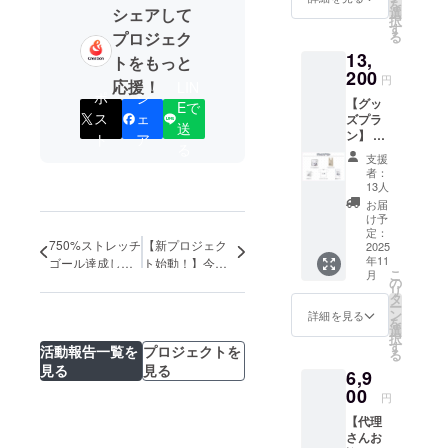
予定の
を
グ 1点
シェアして
選
画像は
転送
択
・マグ
す
イメー
サービ
プロジェク
る
カッ
ジで
スを通
13,
プ 1点
トをもっと
す。 金
じて海
200
・プリ
額には
円
外発送
応援！
LIN
ントT
消費税
ポ
シ
可能か
【グッ
Eで
シャ
（10%
どうか
ス
ェ
ズプラ
ツ 1点
）を含
送
を、ご
ン】 ※
ト
ア
・記念
んでお
支援者
る
ぬいぐ
カー
りま
支援
様ご自
るみは
ド 1点
す。
者：
身で必
含まれ
画像は
13人
ずご確
ており
イメー
お届
認いた
ませ
ジで
け予
だきま
ん。 ・
定：
す。 金
すよう
750%ストレッチ
【新プロジェク
アクリ
2025
額には
お願い
年11
ゴール達成しま
ト始動！】今度
ルスタ
消費税
いたし
こ
月
ンド 1
した！！
はNullがぬいぐ
の
（10%
ます。
リ
点 ・マ
タ
るみに...！？
）と送
ご支援
ー
ルシェ
ン
料990円
詳細を見る
後に輸
を
バッ
選
を含ん
出がで
択
グ 1点
す
でおり
活動報告一覧を
プロジェクトを
きない
る
・マグ
ます。
見る
見る
ことが
6,9
カッ
判明し
プ 1点
00
円
た場合
・プリ
でも、
【代理
ントT
弊社で
さんお
シャ