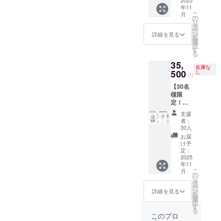
バッ
2025
年11
グ 1点
こ
月
・記念
の
リ
カー
タ
ー
ド 1点
ン
詳細を見る
を
画像は
選
択
イメー
す
る
ジで
35,
す。 金
在庫な
額には
500
し
円
消費税
【30名
（10%
様限
）と送
定！】
料660円
直筆色
を含ん
支援
紙プラ
でおり
者：
ン ・ぬ
ます。
30人
いぐる
お届
み 1点
け予
・直筆
定：
色紙 1
2025
年11
点 ・ア
こ
月
クリル
の
リ
スタン
タ
ー
ド 1点
ン
詳細を見る
を
・マル
選
択
シェ
す
る
バッ
このプロ
グ 1点