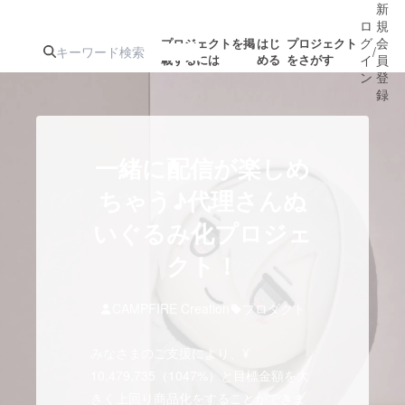
新
ロ
規
グ
会
プロジェクトを掲
はじ
プロジェクト
/
載するには
める
をさがす
イ
員
ン
登
録
人気のプロ
注目のリ
注目の新着プロ
募集終了が近いプ
もうすぐ公開
一緒に配信が楽しめ
ジェクト
ターン
ジェクト
ロジェクト
されます
ちゃう♪代理さんぬ
いぐるみ化プロジェ
アート・写真
音楽
クト！
テクノロジー・ガジェット
ゲーム・サ
CAMPFIRE Creation
プロダクト
映像・映画
書籍・雑誌
みなさまのご支援により、¥
10,479,735（1047%）と目標金額を大
ビジネス・起業
チャレンジ
きく上回り商品化をすることができま