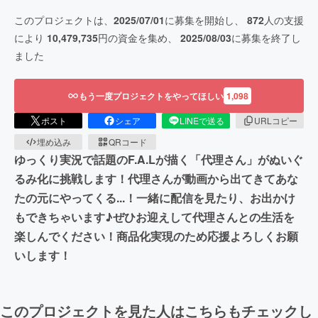
このプロジェクトは、
2025/07/01
に募集を開始し、
872
人の支援
により
10,479,735
円の資金を集め、
2025/08/03
に募集を終了し
ました
もう一度プロジェクトをやってほしい
1,098
ポスト
シェア
LINEで送る
URLコピー
埋め込み
QRコード
ゆっくり実況で話題のF.A.Lが描く「代理さん」がぬいぐ
るみ化に挑戦します！代理さんが動画から出てきてあな
たの元にやってくる...！一緒に配信を見たり、お出かけ
もできちゃいます♪ぜひお迎えして代理さんとの生活を
楽しんでください！商品化実現のため応援よろしくお願
いします！
このプロジェクトを見た人はこちらもチェックし