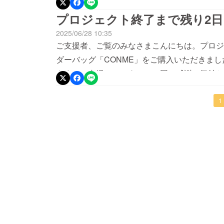
す。改めまして、皆さまの暖かいご支援にスタ
り、輸入業務通関、及び第三者検品を行い、7月2
プロジェクト終了まで残り2日
ありがとうございました。今後ともどうぞよろし
ヤマト宅配便で発送予定でございます。 この
2025/06/28 10:35
公式サイトはこちら
いました。 お届けまでもうしばらくお待ち下
ご支援者、ご覧のみなさまこんにちは。プロジェ
をさせていただきます。 どうぞ宜しくお願い
ダーバッグ「CONME」をご購入いただきま
フ一同
さまのご支援に、スタッフ一同、感謝の気持ち
と2日！となりました。ご検討中の皆さまは、6
で、お急ぎくださいませ。▶プロジェクトページ
1
クトも実施中ですので、是非、合わせてチェッ
在！軽くて収納多数！多機能4WAYロールト