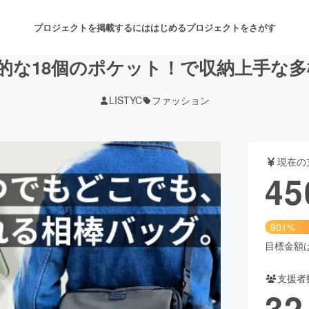
プロジェクトを掲載するには
はじめる
プロジェクトをさがす
倒的な18個のポケット！で収納上手な
LISTYC
ファッション
注目のリターン
注目の新着プロジェクト
募集終了が近いプロジェクト
も
現在の
音楽
舞台・パフォーマンス
45
ゲーム・サービス開発
フード・飲食店
901%
書籍・雑誌出版
アニメ・漫画
目標金額は5
支援者
チャレンジ
ビューティー・ヘルスケ
32