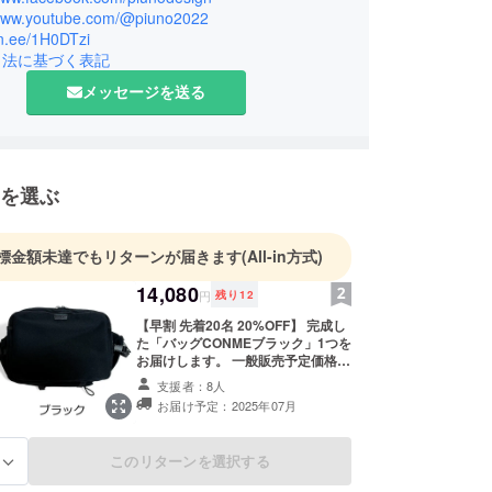
/www.youtube.com/@piuno2022
品のプロジェクトを実施させていただき、多くの支
lin.ee/1H0DTzi
ご支援を通じてすばらしいご縁に恵まれ、皆さまか
引法に基づく表記
ードバッグにも寄り添い、日々、製品の改善、新製
メッセージを送る
尽力いたしております。piùnoのバッグが、少し
まのお役に立てれば幸いです。皆さまの応援、どう
お願い申し上げます。
を選ぶ
標金額未達でもリターンが届きます
(All-in方式)
14,080
円
残り
12
【早割 先着20名 20%OFF】 完成し
た「バッグCONMEブラック」1つを
お届けします。 一般販売予定価格
￥17,600（税込） →￥14,080（税
支援者：8人
込） ※送料込 ※割引率は一般販売予
お届け予定：2025年07月
定価格に対するものです。 ※一般販
売時には価格が変動する可能性があ
ります。 ※デザイン・仕様は変更に
このリターンを選択する
る
なる可能性もございます。ご了承く
ださい。 ※ご注文状況、使用部材の