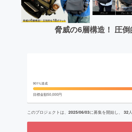
脅威の6層構造！ 圧
901
%達成
目標金額
50,000
円
このプロジェクトは、
2025/06/03
に募集を開始し、
32