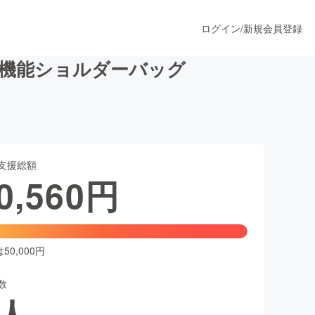
ログイン
/
新規会員登録
多機能ショルダーバッグ
うすぐ公開されます
支援総額
プロダクト
0,560
円
ファッション
スポーツ
0,000円
数
ア
ソーシャルグッド
人