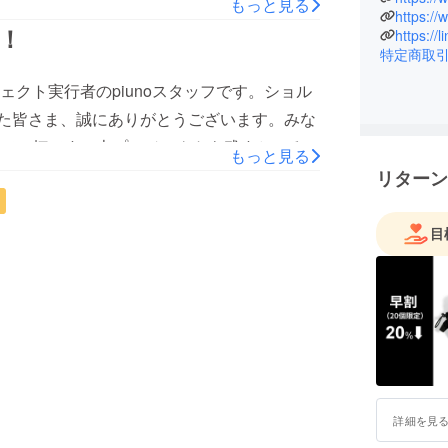
もっと見る
ッフ一同、心より感謝申し上げます。本当に
https:/
バッグ製
5日(金)～26日(土)に、皆さまへクロネコ
！
https://
くお願いいたします。スタッフ一同piuno
援者様の
度は、長らくお待ちいただきありがとうござ
特定商取
らのフィ
さいませ。 発送後、改めて発送完了のご報告
品の開発に
クト実行者のpiunoスタッフです。ショル
致します。ありがとうございました。スタッ
でも皆さ
した皆さま、誠にありがとうございます。みな
ぞ宜しく
で一杯です。本プロジェクトも残すところあ
もっと見る
月30日23：59にて受付終了となりますの
リターン
はこちらまた、piunoでは、下記プロジェ
クしてみて下さい▶シーンに合わせて自由自
目
ップバッグスタッフ一同
詳細を見