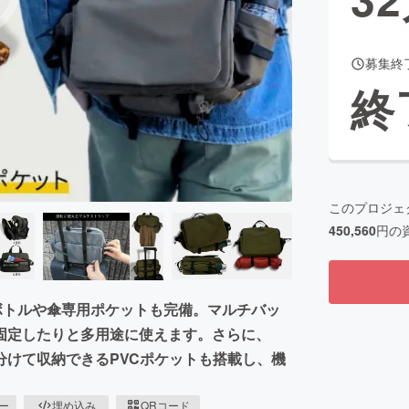
募集終
CAMPFIRE for Social Good
CAMPFIRE Creation
終
CAMPFIREふるさと納税
machi-ya
コミュニティ
このプロジェ
450,560
円の
ボトルや傘専用ポケットも完備。マルチバッ
固定したりと多用途に使えます。さらに、
けて収納できるPVCポケットも搭載し、機
ピー
埋め込み
QRコード