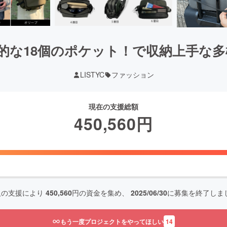
倒的な18個のポケット！で収納上手な
LISTYC
ファッション
現在の支援総額
450,560
円
人の支援により
450,560
円の資金を集め、
2025/06/30
に募集を終了しま
もう一度プロジェクトをやってほしい
14