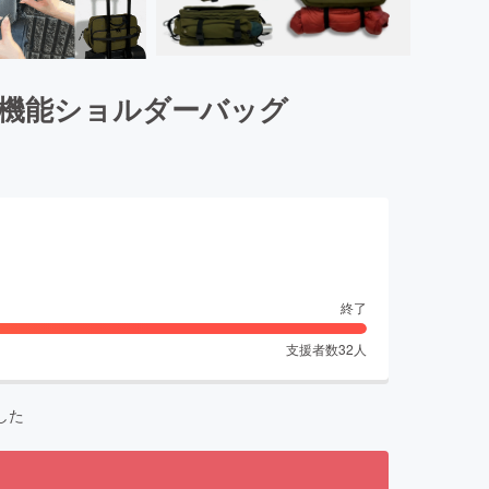
多機能ショルダーバッグ
終了
支援者数
32
人
した