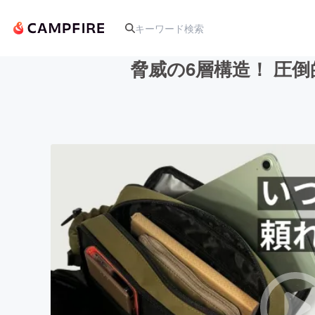
脅威の6層構造！ 圧
人気のプロジェクト
アート・写真
テクノロジー・ガジェット
映像・映画
ビジネス・起業