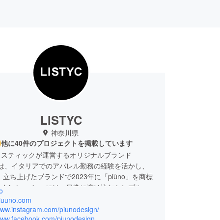
LISTYC
神奈川県
他に40件のプロジェクトを掲載しています
リスティックが運営するオリジナルブランド
o」は、イタリアでのアパレル勤務の経験を活かし、
に、立ち上げたブランドで2023年に「piùno」を商標
ました。piunoには、日常に溶け込むシンプルな
o
に「あると嬉しい」独自の機能を何かひとつプラス
piuuno.com
づくりを目指すという意味を込めています。
/www.instagram.com/piunodesign/
/www.facebook.com/piunodesign
は、少人数のチームですが、これまでにいくつかの