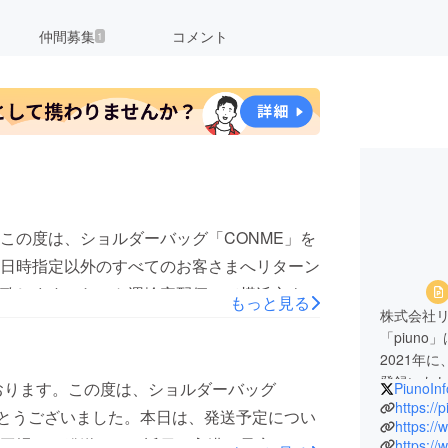
仲間募集
コメント
1
この度は、ショルダーバッグ「CONME」を
日時指定以外のすべてのお客さまへリターン
致します。ヤマト運輸宅配便にて横浜市より
もっと見る
株式会社
後のお届け予定となります。 万が一、1週間
「piun
ご連絡いただけますようお願いいたします。
2021年
軽にお問い合わせいただけますようお願いい
登録いたし
おります。この度は、ショルダーバッグ
PiunoInf
デザイン
unoでは、今後も新製品のプロジェクトを準
https://
がとうございました。本日は、発送予定につい
したモノ
https:/
式サイトにてチェックいただけると幸いで
工場より発送され、近日の入港を予定してお
https:/
piuno