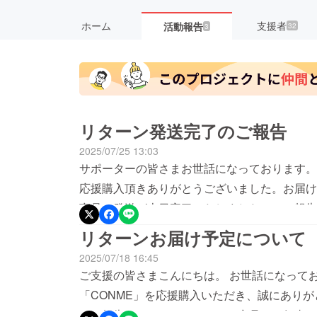
ホーム
支援者
活動報告
32
3
リターン発送完了のご報告
2025/07/25 13:03
サポーターの皆さまお世話になっております。
応援購入頂きありがとうございました。お届け
商品の発送が本日完了いたしましたのでご報告
発送いたしましたので地域により翌日から2日
リターンお届け予定について
経過してもお届けが無い場合は、お手数ですが
2025/07/18 16:45
また、万が一、初期不良等ございましたらお気
ご支援の皆さまこんにちは。 お世話になって
たします。敏速に対応させていただきます。pi
「CONME」を応援購入いただき、誠にあり
備中でございますので、是非、今後の活動も公
てご報告させていただきます。商品は、無事に