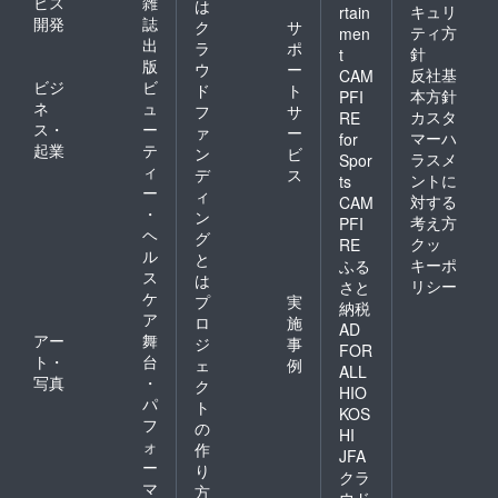
ビス
雑
は
キュリ
rtain
開発
誌
ク
サ
ティ方
men
出
ラ
ポ
針
t
版
ウ
ー
反社基
CAM
ビジ
ビ
ド
ト
本方針
PFI
ネ
ュ
フ
サ
カスタ
RE
ス・
ー
ァ
ー
マーハ
for
起業
テ
ン
ビ
ラスメ
Spor
ィ
デ
ス
ントに
ts
ー
ィ
対する
CAM
・
ン
考え方
PFI
ヘ
グ
クッ
RE
ル
と
キーポ
ふる
ス
は
リシー
さと
ケ
プ
実
納税
ア
ロ
施
AD
アー
舞
ジ
事
FOR
ト・
台
ェ
例
ALL
写真
・
ク
HIO
パ
ト
KOS
フ
の
HI
ォ
作
JFA
ー
り
クラ
マ
方