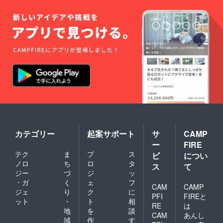
カテゴリー
起案サポート
サ
CAMP
ー
FIRE
テク
ま
プ
ス
ビ
につい
ノロ
ち
ロ
タ
ス
て
ジー
づ
ジ
ッ
・ガ
く
ェ
フ
CAM
CAMP
ジェ
り
ク
に
PFI
FIREと
ット
・
ト
相
RE
は
地
を
談
CAM
あんし
域
作
す