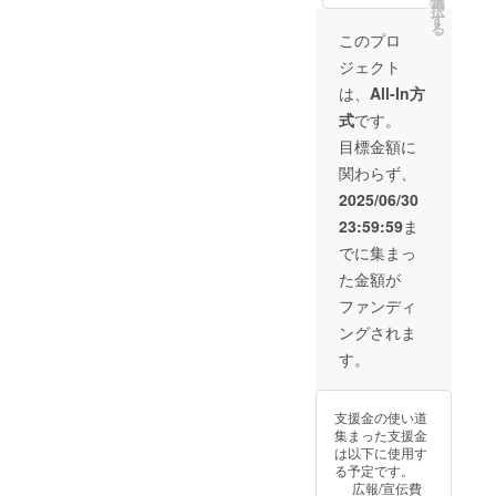
は価格
選
給状
択
予定価
が変動
す
況、製
る
格
する可
造工程
このプロ
￥17,60
能性が
上の都
ジェクト
0（税
ありま
合等に
込）
す。 ※
より出
は、
All-In方
→￥14,
デザイ
荷時期
式
です。
080（税
ン・仕
が遅れ
込） ※
様は変
る場合
目標金額に
送料込
更にな
があり
関わらず、
※割引率
る可能
ます。
は一般
性もご
2025/06/30
販売予
ざいま
23:59:59
ま
定価格
す。ご
に対す
了承く
でに集まっ
るもの
ださ
た金額が
です。
い。 ※
※一般販
ご注文
ファンディ
売時に
状況、
ングされま
は価格
使用部
が変動
材の供
す。
する可
給状
能性が
況、製
ありま
造工程
支援金の使い道
す。 ※
上の都
集まった支援金
デザイ
合等に
は以下に使用す
ン・仕
より出
る予定です。
様は変
荷時期
広報/宣伝費
更にな