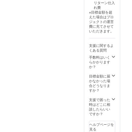
が遅れ
リターン仕入
る可能
る場合
れ費
性もご
があり
※目標金額を超
ざいま
ます。
えた場合はプロ
す。ご
ジェクトの運営
了承く
費に充てさせて
ださ
いただきます。
い。 ※
ご注文
状況、
支援に関するよ
使用部
くある質問
材の供
給状
手数料はいく
況、製
らかかります
造工程
か？
上の都
合等に
目標金額に届
より出
かなかった場
荷時期
合どうなりま
が遅れ
すか？
る場合
があり
支援で困った
ます。
時はどこに相
談したらいい
ですか？
ヘルプページを
見る