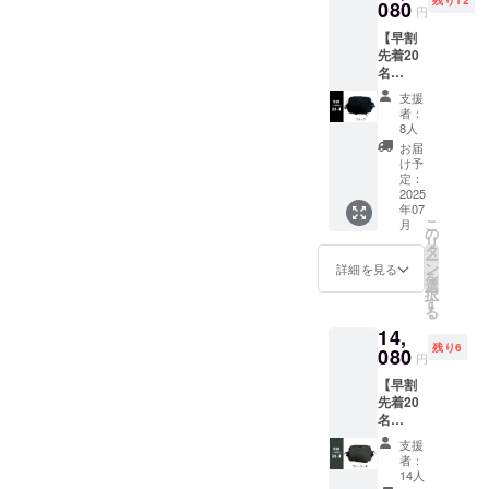
残り12
ラスしたモ
080
円
ノづくりを
【早割
目指すとい
先着20
名
う意味を込
20%OF
支援
めていま
F】 完
者：
成した
す。
8人
「バッ
お届
piunoは、少
グ
け予
人数のチー
CONME
定：
ブラッ
2025
ムですが、
年07
ク」1つ
これまでに
こ
月
をお届
の
リ
いくつかの
けしま
タ
ー
す。 一
ン
バッグ製品
詳細を見る
を
般販売
選
のプロジェ
択
予定価
す
る
格
クトを実施
14,
￥17,60
させていた
残り6
0（税
080
円
だき、多く
込）
【早割
→￥14,
の支援者様
先着20
080（税
のご支援を
名
込） ※
20%OF
通じてすば
送料込
支援
F】 完
※割引率
者：
らしいご縁
成した
は一般
14人
に恵まれ、