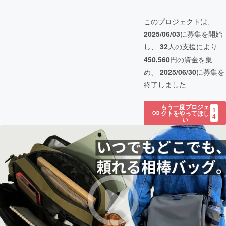
このプロジェクトは、
2025/06/03
に募集を開始
し、
32
人の支援により
450,560
円の資金を集
め、
2025/06/30
に募集を
終了しました
もう一度プロジェ
1
クトをやってほし
4
い