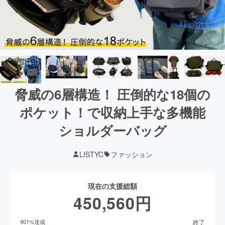
脅威の6層構造！ 圧倒的な18個の
ポケット！で収納上手な多機能
ショルダーバッグ
LISTYC
ファッション
現在の支援総額
450,560
円
終了
901
%達成