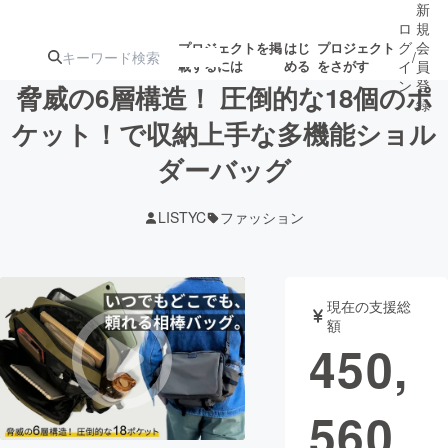
新
ロ
規
グ
会
プロジェクトを掲
はじ
プロジェクト
/
載するには
める
をさがす
イ
員
ン
登
脅威の6層構造！ 圧倒的な18個のポ
録
ケット！で収納上手な多機能ショル
ダーバッグ
人気のプロ
注目のリ
注目の新着プロ
募集終了が近いプ
もうすぐ公開
ジェクト
ターン
ジェクト
ロジェクト
されます
LISTYC
ファッション
アート・写真
音楽
現在の支援総
テクノロジー・ガジェット
ゲーム・サ
額
450,
映像・映画
書籍・雑誌
560
ビジネス・起業
チャレンジ