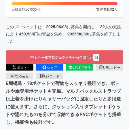
目標金額
50,000
円
支援者数
32
人
このプロジェクトは、
2025/06/03
に募集を開始し、
32
人の支援
により
450,560
円の資金を集め、
2025/06/30
に募集を終了しま
した
もう一度プロジェクトをやってほしい
14
ポスト
シェア
LINEで送る
URLコピー
埋め込み
QRコード
6層構造・18ポケットで荷物をスッキリ整理でき、ボト
ルや傘専用ポケットも完備。マルチバックルストラップ
は上着を掛けたりキャリーバッグに固定したりと多用途
に使えます。さらに、クッション入りタブレットポケッ
トや濡れたものを分けて収納できるPVCポケットも搭載
し、機能性も抜群です。