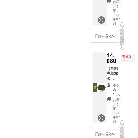
「バッ
販売予
お届
グ
定価格
皆さまから
け予
CONME
に対す
定：
のフィード
グレー
2025
るもの
年07
バッグにも
カー
です。
こ
月
キ」1つ
※一般販
の
寄り添い、
リ
をお届
売時に
タ
日々、製品
ー
けしま
は価格
ン
詳細を見る
を
す。 一
の改善、新
が変動
選
択
般販売
する可
す
製品の開発
る
予定価
能性が
に尽力いた
14,
格
ありま
在庫な
￥17,60
080
す。 ※
しておりま
し
円
0（税
デザイ
す。piùnoの
【早割
込）
ン・仕
先着20
バッグが、
→￥14,
様は変
名
080（税
更にな
少しでも皆
20%OF
込） ※
る可能
支援
さまのお役
F】 完
送料込
性もご
者：
成した
※割引率
に立てれば
ざいま
10人
「バッ
は一般
す。ご
お届
幸いです。
グ
販売予
了承く
け予
皆さまの応
CONME
定価格
定：
ださ
オリー
2025
に対す
い。 ※
援、どうぞ
年07
ブ」1つ
るもの
ご注文
宜しくお願
こ
月
をお届
です。
の
状況、
リ
けしま
い申し上げ
※一般販
タ
使用部
ー
す。 一
売時に
ン
材の供
詳細を見る
ます。
を
般販売