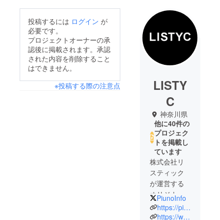
投稿するには
ログイン
が
必要です。
プロジェクトオーナーの承
認後に掲載されます。承認
された内容を削除すること
はできません。
LISTY
※投稿する際の注意点
C
神奈川県
他に40件の
プロジェク
トを掲載し
ています
株式会社リ
スティック
が運営する
オリジナル
PiunoInfo
ブランド
https://piuuno.com
「piuno」
https://www.instagram.com/piunodesign/