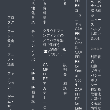
PFI
ん・安
活
る
る
RE
全への
性
資
コ
取り組
化
料
ミュ
み
プロ
音
請
ニ
ニュー
ダク
楽
求
ティ
ス
ト
CAM
ヘルプ
クラウドファ
フー
チ
PFI
お問い
ンディングの
ド・
ャ
RE
合わせ
ノウハウを無
飲食
レ
Crea
料で学ぼう
店
ン
tion
各種規定
CAMPFIRE
ジ
CAM
アカデミー
アニ
ス
利用規
PFI
メ・
ポ
約
RE
漫画
ー
CA
説
細則
for
ツ
MP
明
プライ
Soci
ファ
映
FI
会
バシー
al
ッ
像
RE
・
ポリ
Goo
ショ
・
ア
相
シー
d
ン
映
カ
談
特定商
CAM
画
デ
会
取引法
PFI
ゲー
書
ミ
に基づ
RE
ム・
籍
ー
く表記
for
サー
・
と
情報セ
Ente