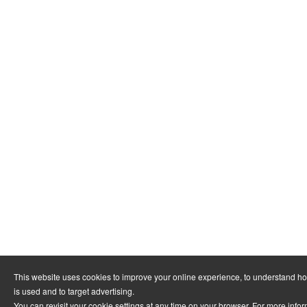
This website uses cookies to improve your online experience, to understand h
is used and to target advertising.
You can revisit your cookie settings at any time on your browser. For more info