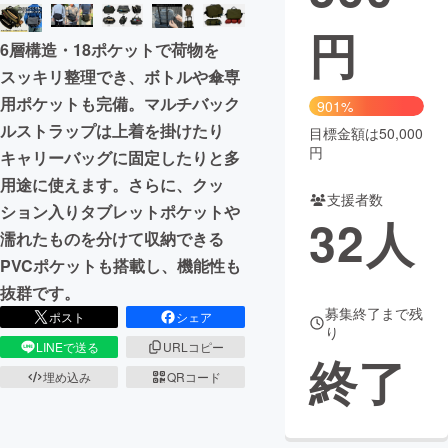
円
まちづくり・地域活性化
6層構造・18ポケットで荷物を
スッキリ整理でき、ボトルや傘専
CAMPFIRE for Social Good
CAMPFIRE Creation
用ポケットも完備。マルチバック
901%
CAMPFIREふるさと納税
machi-ya
コミュニティ
ルストラップは上着を掛けたり
目標金額は50,000
円
キャリーバッグに固定したりと多
用途に使えます。さらに、クッ
支援者数
ション入りタブレットポケットや
32
人
濡れたものを分けて収納できる
PVCポケットも搭載し、機能性も
抜群です。
募集終了まで残
ポスト
シェア
り
LINEで送る
URLコピー
終了
埋め込み
QRコード