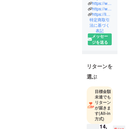
https://www.facebook.com/piunodesign
は、イタリ
https://www.youtube.com/@piuno2022
アでのアパ
https://lin.ee/1H0DTzi
レル勤務の
特定商取引
経験を活か
法に基づく
し、2021年
表記
に、立ち上
メッセー
げたブラン
ジを送る
ドで2023年
に「piùno」
を商標登録
リターンを
いたしまし
た。piunoに
選ぶ
は、日常に
溶け込むシ
目標金額
ンプルなデ
未達でも
ザインに
リターン
「あると嬉
が届きま
しい」独自
す
(All-in
の機能を何
方式)
かひとつプ
14,