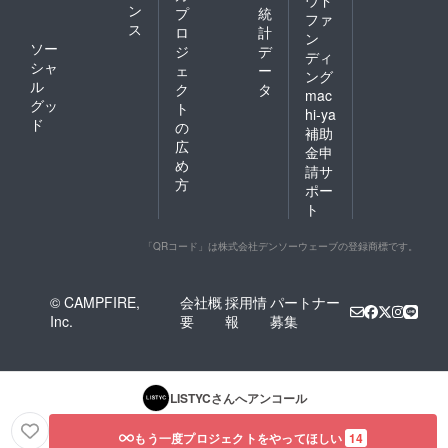
ウド
ン
プ
統
ファ
ス
ロ
計
ン
ソー
ジ
デ
ディ
シャ
ェ
ー
ング
ル
ク
タ
mac
グッ
ト
hi-ya
ド
の
補助
広
金申
め
請サ
方
ポー
ト
「QRコード」は株式会社デンソーウェーブの登録商標です。
© CAMPFIRE,
会社概
採用情
パートナー
Inc.
要
報
募集
LISTYC
さんへアンコール
もう一度プロジェクトをやってほしい
14