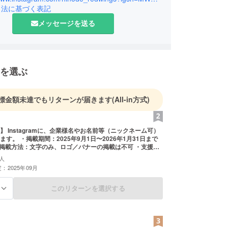
引法に基づく表記
メッセージを送る
を選ぶ
標金額未達でもリターンが届きます
(All-in方式)
】 Instagramに、企業様名やお名前等（ニックネーム可）
す。 ・掲載期間：2025年9月1日〜2026年1月31日まで
・掲載方法：文字のみ、ロゴ／バナーの掲載は不可 ・支援
に希望されるお名前をご記入ください。 ※このリターン
人
、5000円、10000円と同じ内容です。
：2025年09月
このリターンを選択する
る