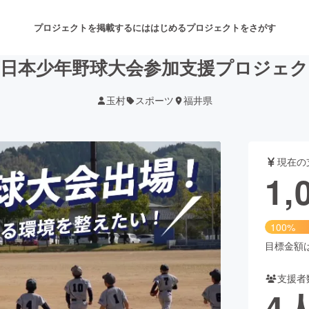
プロジェクトを掲載するには
はじめる
プロジェクトをさがす
西日本少年野球大会参加支援プロジェク
玉村
スポーツ
福井県
注目のリターン
注目の新着プロジェクト
募集終了が近いプロジェクト
も
現在の
音楽
舞台・パフォーマンス
1,
ゲーム・サービス開発
フード・飲食店
100%
書籍・雑誌出版
アニメ・漫画
目標金額は1
支援者
チャレンジ
ビューティー・ヘルスケ
4