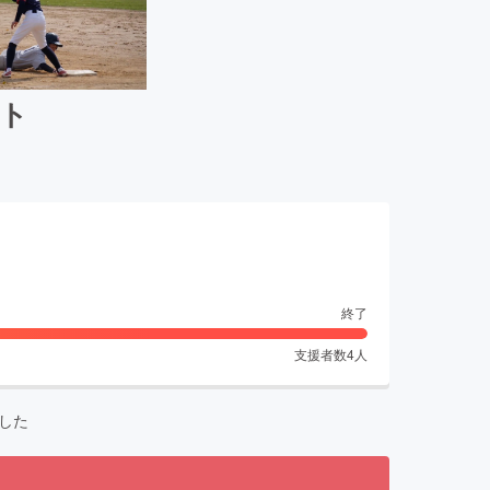
ト
終了
支援者数
4
人
した