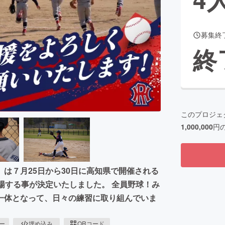
募集終
CAMPFIRE for Social Good
CAMPFIRE Creation
終
CAMPFIREふるさと納税
machi-ya
コミュニティ
このプロジェ
1,000,000
円
は７月25日から30日に高知県で開催される
場する事が決定いたしました。 全員野球！み
一体となって、日々の練習に取り組んでいま
ピー
埋め込み
QRコード