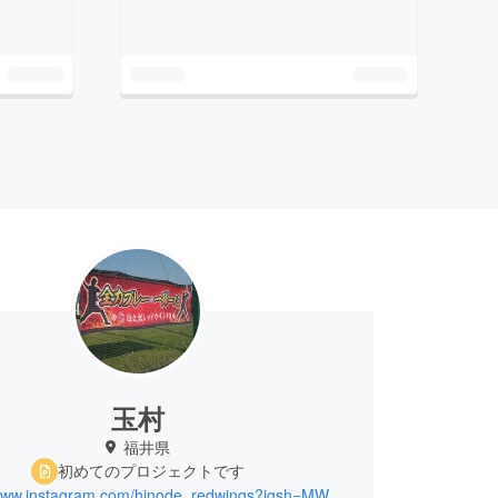
玉村
福井県
初めてのプロジェクトです
https://www.instagram.com/hinode_redwings?igsh=MWxpaW5id3o5eDM1eg==