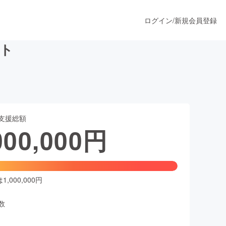
ログイン
/
新規会員登録
ト
うすぐ公開されます
支援総額
プロダクト
000,000
円
ファッション
スポーツ
,000,000円
数
ア
ソーシャルグッド
人