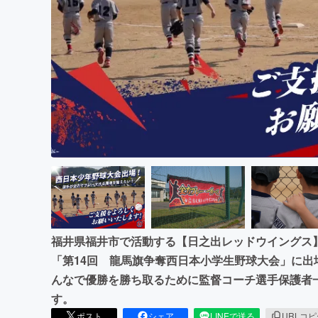
まちづくり・地域活性化
福井県福井市で活動する【日之出レッドウイングス】
「第14回 龍馬旗争奪西日本小学生野球大会」に出
んなで優勝を勝ち取るために監督コーチ選手保護者
す。
ポスト
シェア
LINEで送る
URLコ