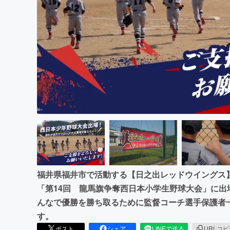
まちづくり・地域活性化
福井県福井市で活動する【日之出レッドウイングス】
「第14回 龍馬旗争奪西日本小学生野球大会」に出
んなで優勝を勝ち取るために監督コーチ選手保護者
す。
ポスト
シェア
LINEで送る
URLコ