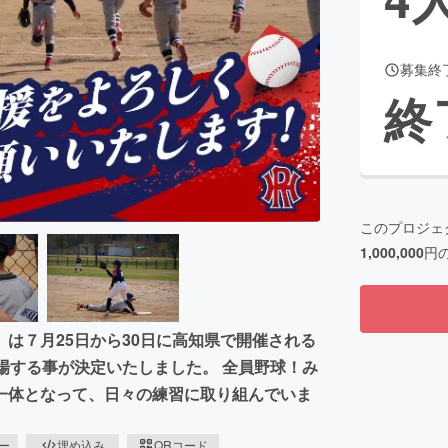
募集終
CAMPFIRE for Social Good
CAMPFIRE Creation
終
CAMPFIREふるさと納税
machi-ya
コミュニティ
このプロジェ
1,000,000
円
は７月25日から30日に高知県で開催される
場する事が決定いたしました。 全員野球！み
一体となって、日々の練習に取り組んでいま
ピー
埋め込み
QRコード