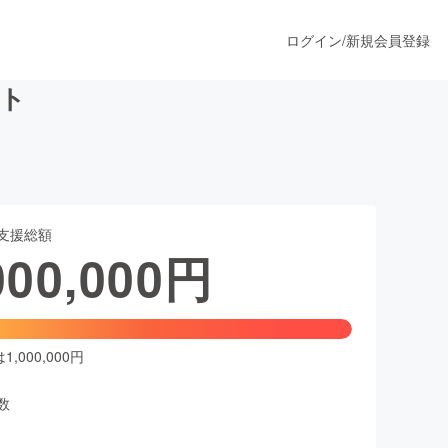
ログイン
/
新規会員登録
ト
うすぐ公開されます
支援総額
プロダクト
000,000
円
ファッション
スポーツ
,000,000円
数
ア
ソーシャルグッド
人