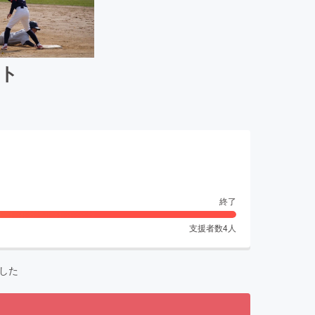
ト
終了
支援者数
4
人
した