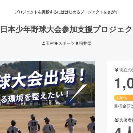
プロジェクトを掲載するには
はじめる
プロジェクトをさがす
西日本少年野球大会参加支援プロジェク
玉村
スポーツ
福井県
注目のリターン
注目の新着プロジェクト
募集終了が近いプロジェクト
も
現在の
音楽
舞台・パフォーマンス
1,
ゲーム・サービス開発
フード・飲食店
100%
書籍・雑誌出版
アニメ・漫画
目標金額は1
支援者
チャレンジ
ビューティー・ヘルスケ
4