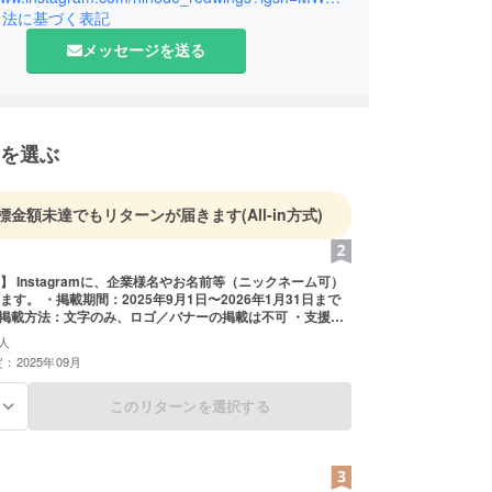
引法に基づく表記
メッセージを送る
を選ぶ
標金額未達でもリターンが届きます
(All-in方式)
】 Instagramに、企業様名やお名前等（ニックネーム可）
す。 ・掲載期間：2025年9月1日〜2026年1月31日まで
・掲載方法：文字のみ、ロゴ／バナーの掲載は不可 ・支援
に希望されるお名前をご記入ください。 ※このリターン
人
、5000円、10000円と同じ内容です。
：2025年09月
このリターンを選択する
る