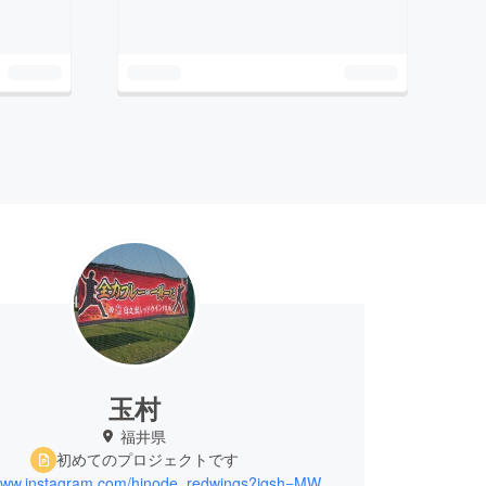
玉村
福井県
初めてのプロジェクトです
https://www.instagram.com/hinode_redwings?igsh=MWxpaW5id3o5eDM1eg==