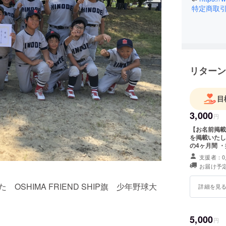
特定商取
リターン
目
3,000
円
【お名前掲載
を掲載いたしま
の4ヶ月間 
時、必ず備考欄
支援者：0
は、3000円
お届け予定
OSHIMA FRIEND SHIP旗 少年野球大
詳細を見
5,000
円