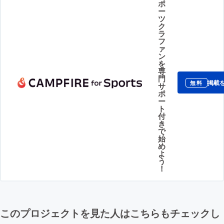
ポ
ー
ツ
ク
ラ
フ
ァ
ン
を
専
門
掲載
無料
サ
ポ
ー
ト
付
き
で
始
め
よ
う
！
このプロジェクトを見た人はこちらもチェックし