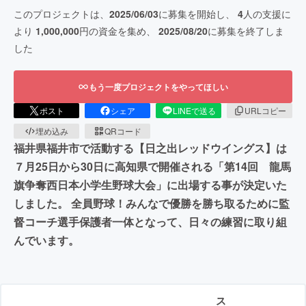
このプロジェクトは、
2025/06/03
に募集を開始し、
4
人の支援に
より
1,000,000
円の資金を集め、
2025/08/20
に募集を終了しま
した
もう一度プロジェクトをやってほしい
ポスト
シェア
LINEで送る
URLコピー
埋め込み
QRコード
福井県福井市で活動する【日之出レッドウイングス】は
７月25日から30日に高知県で開催される「第14回 龍馬
旗争奪西日本小学生野球大会」に出場する事が決定いた
しました。 全員野球！みんなで優勝を勝ち取るために監
督コーチ選手保護者一体となって、日々の練習に取り組
んでいます。
ス