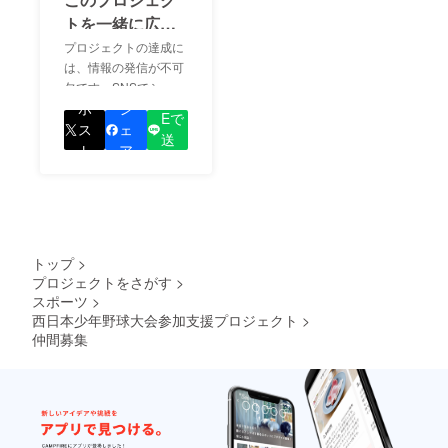
トを一緒に広め
ましょう！
プロジェクトの達成に
は、情報の発信が不可
欠です。SNSでシェア
LIN
をして、あなたが応援
ポ
シ
Eで
しているプロジェクト
ス
ェ
送
の良さを知ってもらい
ト
ア
る
ましょう！
トップ
>
プロジェクトをさがす
>
スポーツ
>
西日本少年野球大会参加支援プロジェクト
>
仲間募集