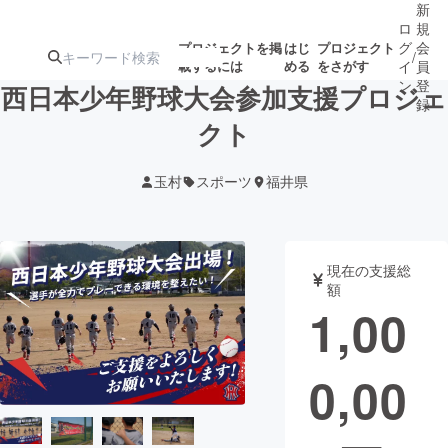
新
ロ
規
グ
会
プロジェクトを掲
はじ
プロジェクト
/
載するには
める
をさがす
イ
員
ン
登
西日本少年野球大会参加支援プロジェ
録
クト
人気のプロ
注目のリ
注目の新着プロ
募集終了が近いプ
もうすぐ公開
玉村
スポーツ
福井県
ジェクト
ターン
ジェクト
ロジェクト
されます
アート・写真
音楽
現在の支援総
額
1,00
テクノロジー・ガジェット
ゲーム・サ
0,00
映像・映画
書籍・雑誌
ビジネス・起業
チャレンジ