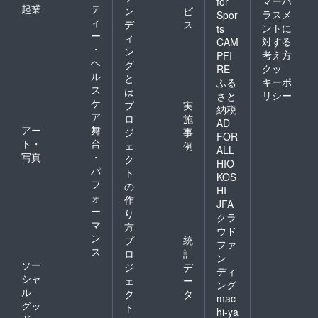
マーハ
for
起業
テ
ン
ビ
ラスメ
Spor
ィ
デ
ス
ントに
ts
ー
ィ
対する
CAM
・
ン
考え方
PFI
ヘ
グ
クッ
RE
ル
と
キーポ
ふる
ス
は
リシー
さと
ケ
プ
実
納税
ア
ロ
施
AD
アー
舞
ジ
事
FOR
ト・
台
ェ
例
ALL
写真
・
ク
HIO
パ
ト
KOS
フ
の
HI
ォ
作
JFA
ー
り
クラ
マ
方
ウド
ン
プ
統
ファ
ス
ロ
計
ン
ソー
ジ
デ
ディ
シャ
ェ
ー
ング
ル
ク
タ
mac
グッ
ト
hi-ya