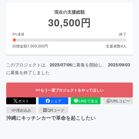
現在の支援総額
30,500
円
終了
3
%達成
目標金額
1,000,000
円
支援者数
4
人
このプロジェクトは、
2025/07/06
に募集を開始し、
2025/09/03
に募集を終了しました
もう一度プロジェクトをやってほしい
ポスト
シェア
LINEで送る
URLコピー
埋め込み
QRコード
沖縄にキッチンカーで革命を起こしたい