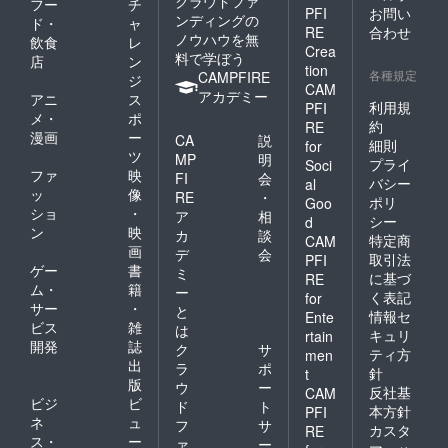
クラウドファ
フー
チ
PFI
お問い
ンディングの
ド・
ャ
RE
合わせ
ノウハウを無
飲食
レ
Crea
料で学ぼう
店
ン
tion
各種規定
CAMPFIRE
ジ
CAM
アカデミー
アニ
ス
利用規
PFI
メ・
ポ
約
RE
漫画
ー
CA
説
細則
for
ツ
MP
明
プライ
Soci
ファ
映
FI
会
バシー
al
ッ
像
RE
・
ポリ
Goo
ショ
・
ア
相
シー
d
ン
映
カ
談
特定商
CAM
画
デ
会
取引法
PFI
ゲー
書
ミ
に基づ
RE
ム・
籍
ー
く表記
for
サー
・
と
情報セ
Ente
ビス
雑
は
キュリ
rtain
開発
誌
ク
サ
ティ方
men
出
ラ
ポ
針
t
版
ウ
ー
反社基
CAM
ビジ
ビ
ド
ト
本方針
PFI
ネ
ュ
フ
サ
カスタ
RE
ス・
ー
ァ
ー