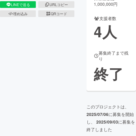
1,000,000円
LINEで送る
URLコピー
まちづくり・地域活性化
埋め込み
QRコード
支援者数
4
人
CAMPFIRE for Social Good
CAMPFIRE Creation
CAMPFIREふるさと納税
machi-ya
コミュニティ
募集終了まで残
り
終了
このプロジェクトは、
2025/07/06
に募集を開始
し、
2025/09/03
に募集を
終了しました