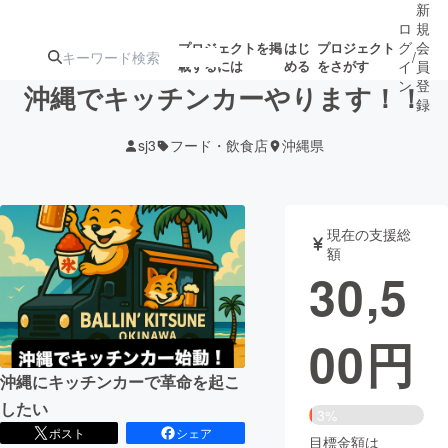
新
ロ
規
グ
会
プロジェクトを掲
はじ
プロジェクト
/
載するには
める
をさがす
イ
員
ン
登
沖縄でキッチンカーやります！！
録
sj3
フード・飲食店
沖縄県
人気のプロ
注目のリ
注目の新着プロ
募集終了が近いプ
もうすぐ公開
ジェクト
ターン
ジェクト
ロジェクト
されます
現在の支援総
額
アート・写真
音楽
30,5
テクノロジー・ガジェット
ゲーム・サ
00
円
映像・映画
書籍・雑誌
沖縄にキッチンカーで革命を起こ
したい
3%
ビジネス・起業
チャレンジ
ポスト
シェア
目標金額は