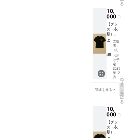
を提供
す
る
しま
10,
す。
（ス
000
円
タッフ
【グッ
にクラ
ズ（衣
ウド
類）】
ファン
弊社オ
ディン
支援
リジナ
グで支
者：
ルTシャ
援をし
0人
ツをデ
た旨を
お届
ザイン
お声掛
け予
したT
けくだ
定：
シャツ
2025
さい。
年12
と弊社
現金交
こ
月
店舗
換はで
の
リ
キッチ
きませ
タ
ー
ンカー
ん。手
ン
詳細を見る
を
で使用
渡しで
選
択
できる
のリ
す
る
2500円
ターン
10,
分を提
になり
供しま
000
ま
円
す。 ・
す。）
【グッ
サイズ
・数
ズ（衣
展開：
量：1点
類）】
M, L ・
有効期
弊社オ
色 :白,