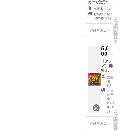
カーで使用500
円分 ・キッチン
支援者：0人
カーでのお買い
お届け予定：
物にご利用いた
こ
2025年12月
の
だけます。 ・現
リ
タ
金への交換はで
ー
ン
きません。おつ
詳細を見る
を
選
りはでません。
択
す
・スタッフにク
る
ラウドファン
5,0
ディングで支援
00
をした旨をお声
円
掛けください。
【グッ
・有効期間：
ズ】 弊
2025年９月〜
社オリ
2026年８月末
ジナル
支援
ステッ
者：
カーと
0人
弊社店
お届
舗キッ
け予
チン
定：
カーで
2025
年12
使用で
こ
月
きる
の
リ
2500円
タ
ー
分のチ
ン
詳細を見る
を
ケット
選
択