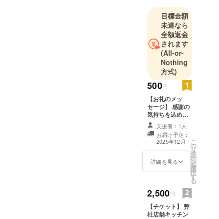
目標金額
未達なら
全額返金
されます
(All-or-
Nothing
方式)
500
円
【お礼のメッ
セージ】 感謝の
気持ちを込め
て、お礼のメッ
支援者：1人
セージをお送り
お届け予定：
します。
こ
2025年12月
の
リ
タ
ー
ン
詳細を見る
を
選
択
す
る
2,500
円
【チケット】 弊
社店舗キッチン