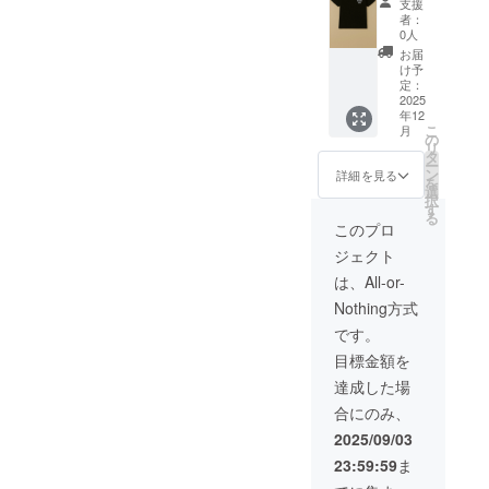
限2025
支援
リジナ
黒 （ス
年９
者：
ルTシャ
タッフ
月〜
0人
ツをデ
にクラ
2026年
お届
ザイン
ウド
８月末
け予
したT
ファン
定：
シャツ
2025
ディン
年12
と弊社
グで支
こ
月
店舗
援をし
の
リ
キッチ
た旨を
タ
ー
ンカー
お声掛
ン
詳細を見る
を
で使用
けくだ
選
択
できる
さ
す
る
2500円
い。）
このプロ
分を提
現金へ
ジェクト
供しま
の交換
す。 ・
はでき
は、All-or-
サイズ
ませ
Nothing方式
展開：
ん。手
M, L ・
渡しで
です。
色 :白,
のリ
目標金額を
黒 （ス
ターン
タッフ
になり
達成した場
にクラ
ます。
合にのみ、
ウド
Tシャツ
ファン
の色は
2025/09/03
ディン
白と黒
23:59:59
ま
グで支
ですが
援をし
字体や