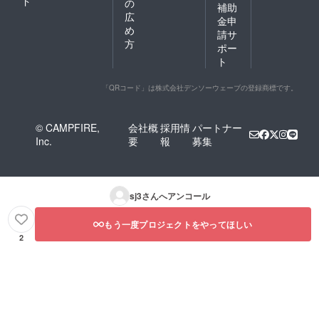
ド
の
補助
広
金申
め
請サ
方
ポー
ト
「QRコード」は株式会社デンソーウェーブの登録商標です。
© CAMPFIRE,
会社概
採用情
パートナー
Inc.
要
報
募集
sj3
さんへアンコール
もう一度プロジェクトをやってほしい
2