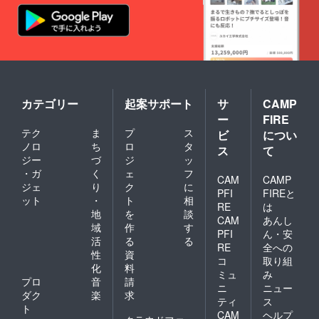
カテゴリー
起案サポート
サ
CAMP
ー
FIRE
テク
ま
プ
ス
ビ
につい
ノロ
ち
ロ
タ
ス
て
ジー
づ
ジ
ッ
・ガ
く
ェ
フ
CAM
CAMP
ジェ
り
ク
に
PFI
FIREと
ット
・
ト
相
RE
は
地
を
談
CAM
あんし
域
作
す
PFI
ん・安
活
る
る
RE
全への
性
資
コ
取り組
化
料
ミュ
み
プロ
音
請
ニ
ニュー
ダク
楽
求
ティ
ス
ト
CAM
ヘルプ