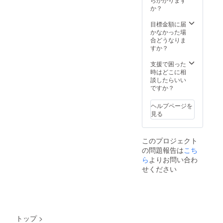
月〜
か？
2026年
８月末
目標金額に届
かなかった場
合どうなりま
すか？
支援で困った
時はどこに相
談したらいい
ですか？
ヘルプページを
見る
このプロジェクト
の問題報告は
こち
ら
よりお問い合わ
せください
トップ
>