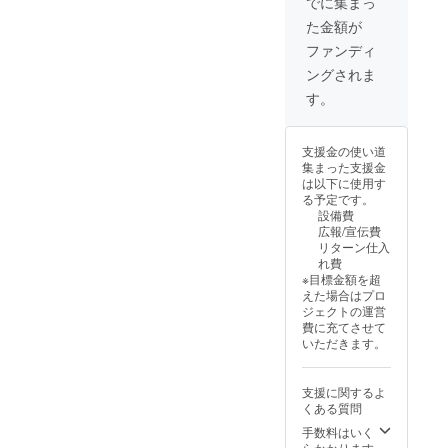
でに集まっ
た旨を
色味は
た金額が
お声掛
変わる
けくだ
可能性
ファンディ
さ
があり
ングされま
い。）
ます。
現金へ
有効期
す。
の交換
限2025
はでき
年９
ませ
月〜
支援金の使い道
ん。手
2026年
集まった支援金
渡しで
８月末
は以下に使用す
のリ
る予定です。
ターン
設備費
になり
広報/宣伝費
ます。
リターン仕入
Tシャツ
れ費
の色は
※目標金額を超
白と黒
えた場合はプロ
ですが
ジェクトの運営
字体や
費に充てさせて
色味は
いただきます。
変わる
可能性
があり
支援に関するよ
ます。
くある質問
有効期
限2025
手数料はいく
年９
らかかります