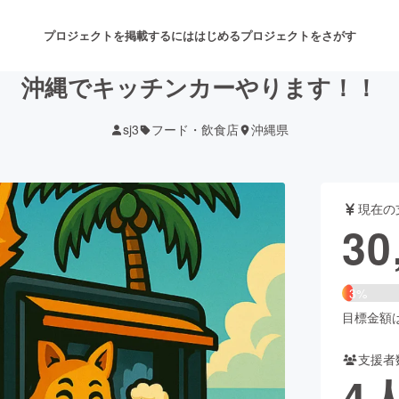
プロジェクトを掲載するには
はじめる
プロジェクトをさがす
沖縄でキッチンカーやります！！
sj3
フード・飲食店
沖縄県
注目のリターン
注目の新着プロジェクト
募集終了が近いプロジェクト
も
現在の
音楽
舞台・パフォーマンス
30
ゲーム・サービス開発
フード・飲食店
3%
書籍・雑誌出版
アニメ・漫画
目標金額は1
支援者
チャレンジ
ビューティー・ヘルスケ
4