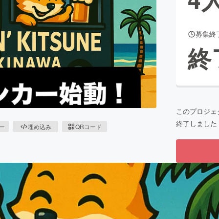
募集終
CAMPFIRE for Social Good
CAMPFIRE Creation
終
CAMPFIREふるさと納税
machi-ya
コミュニティ
このプロジェ
終了しました
ピー
埋め込み
QRコード