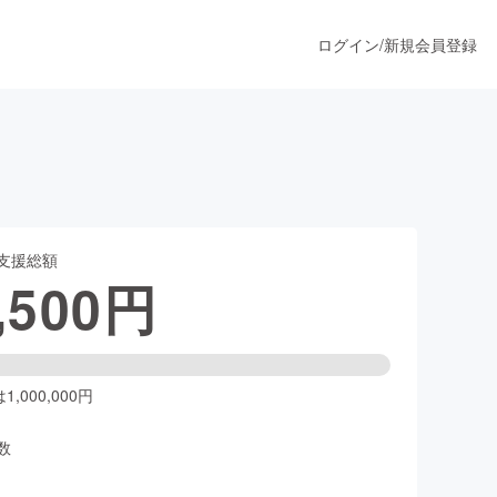
ログイン
/
新規会員登録
うすぐ公開されます
支援総額
プロダクト
,500
円
ファッション
スポーツ
,000,000円
数
ア
ソーシャルグッド
人