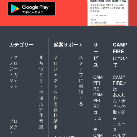
カテゴリー
起案サポート
サ
CAMP
ー
FIRE
テク
ま
プ
ス
ビ
につい
ノロ
ち
ロ
タ
ス
て
ジー
づ
ジ
ッ
・ガ
く
ェ
フ
CAM
CAMP
ジェ
り
ク
に
PFI
FIREと
ット
・
ト
相
RE
は
地
を
談
CAM
あんし
域
作
す
PFI
ん・安
活
る
る
RE
全への
性
資
コ
取り組
化
料
ミュ
み
プロ
音
請
ニ
ニュー
ダク
楽
求
ティ
ス
ト
CAM
ヘルプ