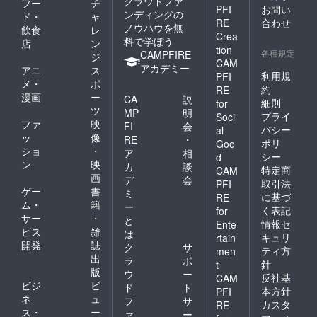
クラウドファ
フー
チ
PFI
お問い
ンディングの
ド・
ャ
RE
合わせ
ノウハウを無
飲食
レ
Crea
料で学ぼう
店
ン
tion
各種規定
CAMPFIRE
ジ
CAM
アカデミー
アニ
ス
利用規
PFI
メ・
ポ
約
RE
漫画
ー
CA
説
細則
for
ツ
MP
明
プライ
Soci
ファ
映
FI
会
バシー
al
ッ
像
RE
・
ポリ
Goo
ショ
・
ア
相
シー
d
ン
映
カ
談
特定商
CAM
画
デ
会
取引法
PFI
ゲー
書
ミ
に基づ
RE
ム・
籍
ー
く表記
for
サー
・
と
情報セ
Ente
ビス
雑
は
キュリ
rtain
開発
誌
ク
サ
ティ方
men
出
ラ
ポ
針
t
版
ウ
ー
反社基
CAM
ビジ
ビ
ド
ト
本方針
PFI
ネ
ュ
フ
サ
カスタ
RE
ス・
ー
ァ
ー