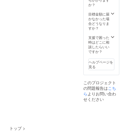
月〜
か？
2026年
８月末
目標金額に届
かなかった場
合どうなりま
すか？
支援で困った
時はどこに相
談したらいい
ですか？
ヘルプページを
見る
このプロジェクト
の問題報告は
こち
ら
よりお問い合わ
せください
トップ
>