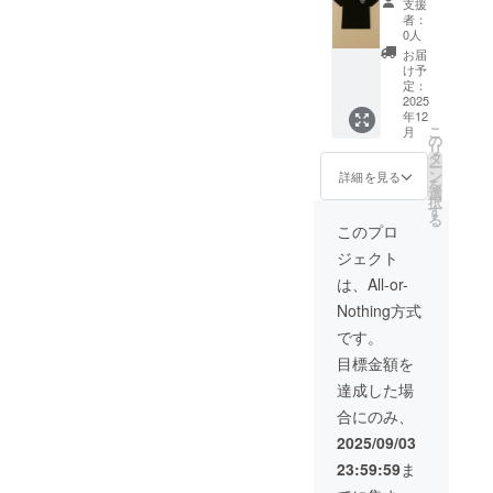
限2025
支援
リジナ
黒 （ス
年９
者：
ルTシャ
タッフ
月〜
0人
ツをデ
にクラ
2026年
お届
ザイン
ウド
８月末
け予
したT
ファン
定：
シャツ
2025
ディン
年12
と弊社
グで支
こ
月
店舗
援をし
の
リ
キッチ
た旨を
タ
ー
ンカー
お声掛
ン
詳細を見る
を
で使用
けくだ
選
択
できる
さ
す
る
2500円
い。）
このプロ
分を提
現金へ
ジェクト
供しま
の交換
す。 ・
はでき
は、All-or-
サイズ
ませ
Nothing方式
展開：
ん。手
M, L ・
渡しで
です。
色 :白,
のリ
目標金額を
黒 （ス
ターン
タッフ
になり
達成した場
にクラ
ます。
合にのみ、
ウド
Tシャツ
ファン
の色は
2025/09/03
ディン
白と黒
23:59:59
ま
グで支
ですが
援をし
字体や