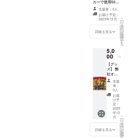
カーで使用500
円分 ・キッチン
支援者：0人
カーでのお買い
お届け予定：
物にご利用いた
こ
2025年12月
の
だけます。 ・現
リ
タ
金への交換はで
ー
ン
きません。おつ
詳細を見る
を
選
りはでません。
択
す
・スタッフにク
る
ラウドファン
5,0
ディングで支援
00
をした旨をお声
円
掛けください。
【グッ
・有効期間：
ズ】 弊
2025年９月〜
社オリ
2026年８月末
ジナル
支援
ステッ
者：
カーと
0人
弊社店
お届
舗キッ
け予
チン
定：
カーで
2025
年12
使用で
こ
月
きる
の
リ
2500円
タ
ー
分のチ
ン
詳細を見る
を
ケット
選
択