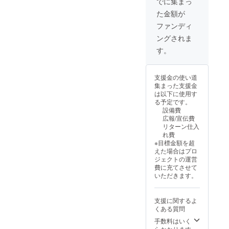
でに集まっ
た旨を
色味は
た金額が
お声掛
変わる
けくだ
可能性
ファンディ
さ
があり
ングされま
い。）
ます。
現金へ
有効期
す。
の交換
限2025
はでき
年９
ませ
月〜
支援金の使い道
ん。手
2026年
集まった支援金
渡しで
８月末
は以下に使用す
のリ
る予定です。
ターン
設備費
になり
広報/宣伝費
ます。
リターン仕入
Tシャツ
れ費
の色は
※目標金額を超
白と黒
えた場合はプロ
ですが
ジェクトの運営
字体や
費に充てさせて
色味は
いただきます。
変わる
可能性
があり
支援に関するよ
ます。
くある質問
有効期
限2025
手数料はいく
年９
らかかります