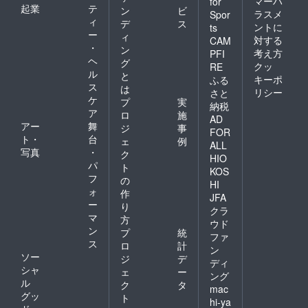
マーハ
for
起業
テ
ン
ビ
ラスメ
Spor
ィ
デ
ス
ントに
ts
ー
ィ
対する
CAM
・
ン
考え方
PFI
ヘ
グ
クッ
RE
ル
と
キーポ
ふる
ス
は
リシー
さと
ケ
プ
実
納税
ア
ロ
施
AD
アー
舞
ジ
事
FOR
ト・
台
ェ
例
ALL
写真
・
ク
HIO
パ
ト
KOS
フ
の
HI
ォ
作
JFA
ー
り
クラ
マ
方
ウド
ン
プ
統
ファ
ス
ロ
計
ン
ソー
ジ
デ
ディ
シャ
ェ
ー
ング
ル
ク
タ
mac
グッ
ト
hi-ya