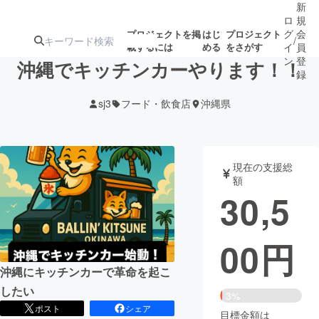
新
ロ
規
グ
会
プロジェクトを掲
はじ
プロジェクト
/
載するには
める
をさがす
イ
員
ン
登
沖縄でキッチンカーやります！！
録
sj3
フード・飲食店
沖縄県
人気のプロ
注目のリ
注目の新着プロ
募集終了が近いプ
もうすぐ公開
ジェクト
ターン
ジェクト
ロジェクト
されます
現在の支援総
額
アート・写真
音楽
30,5
テクノロジー・ガジェット
ゲーム・サ
00
円
映像・映画
書籍・雑誌
沖縄にキッチンカーで革命を起こ
したい
3%
ビジネス・起業
チャレンジ
ポスト
シェア
目標金額は