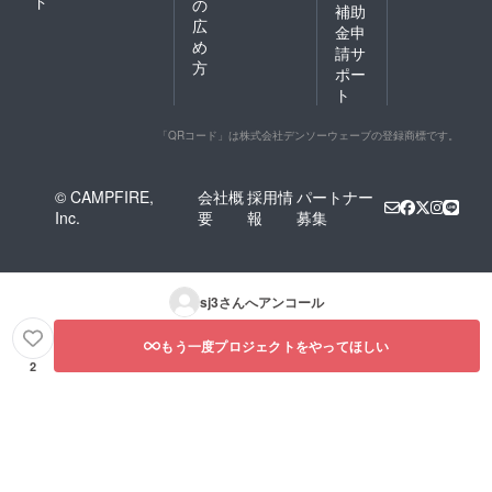
ド
の
補助
広
金申
め
請サ
方
ポー
ト
「QRコード」は株式会社デンソーウェーブの登録商標です。
© CAMPFIRE,
会社概
採用情
パートナー
Inc.
要
報
募集
sj3
さんへアンコール
もう一度プロジェクトをやってほしい
2