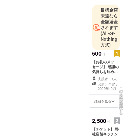
目標金額
未達なら
全額返金
されます
(All-or-
Nothing
方式)
500
円
【お礼のメッ
セージ】 感謝の
気持ちを込め
て、お礼のメッ
支援者：1人
セージをお送り
お届け予定：
します。
こ
2025年12月
の
リ
タ
ー
ン
詳細を見る
を
選
択
す
る
2,500
円
【チケット】 弊
社店舗キッチン