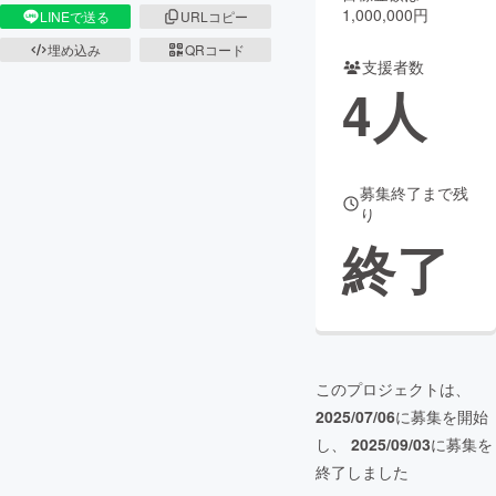
1,000,000円
LINEで送る
URLコピー
まちづくり・地域活性化
埋め込み
QRコード
支援者数
4
人
CAMPFIRE for Social Good
CAMPFIRE Creation
CAMPFIREふるさと納税
machi-ya
コミュニティ
募集終了まで残
り
終了
このプロジェクトは、
2025/07/06
に募集を開始
し、
2025/09/03
に募集を
終了しました