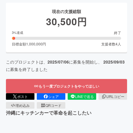
現在の支援総額
30,500
円
終了
3
%達成
目標金額
1,000,000
円
支援者数
4
人
このプロジェクトは、
2025/07/06
に募集を開始し、
2025/09/03
に募集を終了しました
もう一度プロジェクトをやってほしい
ポスト
シェア
LINEで送る
URLコピー
埋め込み
QRコード
沖縄にキッチンカーで革命を起こしたい