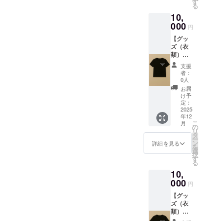
を提供
す
る
しま
10,
す。
（ス
000
円
タッフ
【グッ
にクラ
ズ（衣
ウド
類）】
ファン
弊社オ
ディン
支援
リジナ
グで支
者：
ルTシャ
援をし
0人
ツをデ
た旨を
お届
ザイン
お声掛
け予
したT
けくだ
定：
シャツ
2025
さい。
年12
と弊社
現金交
こ
月
店舗
換はで
の
リ
キッチ
きませ
タ
ー
ンカー
ん。手
ン
詳細を見る
を
で使用
渡しで
選
択
できる
のリ
す
る
2500円
ターン
10,
分を提
になり
供しま
000
ま
円
す。 ・
す。）
【グッ
サイズ
・数
ズ（衣
展開：
量：1点
類）】
M, L ・
有効期
弊社オ
色 :白,