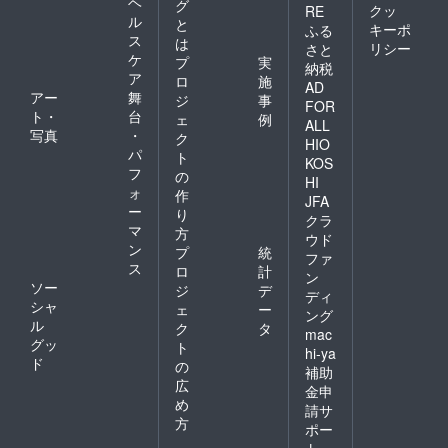
ヘ
グ
クッ
RE
ル
と
キーポ
ふる
ス
は
リシー
さと
ケ
プ
実
納税
ア
ロ
施
AD
アー
舞
ジ
事
FOR
ト・
台
ェ
例
ALL
写真
・
ク
HIO
パ
ト
KOS
フ
の
HI
ォ
作
JFA
ー
り
クラ
マ
方
ウド
ン
プ
統
ファ
ス
ロ
計
ン
ソー
ジ
デ
ディ
シャ
ェ
ー
ング
ル
ク
タ
mac
グッ
ト
hi-ya
ド
の
補助
広
金申
め
請サ
方
ポー
ト