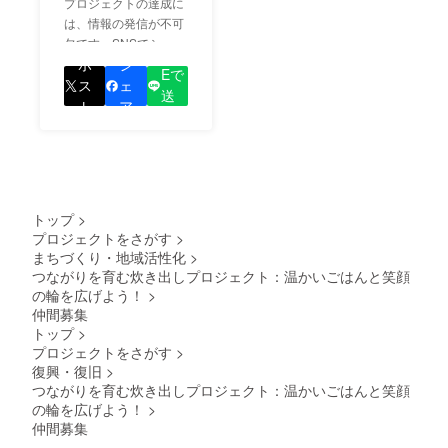
ましょう！
プロジェクトの達成に
は、情報の発信が不可
欠です。SNSでシェア
LIN
をして、あなたが応援
ポ
シ
Eで
しているプロジェクト
ス
ェ
送
の良さを知ってもらい
ト
ア
る
ましょう！
トップ
>
プロジェクトをさがす
>
まちづくり・地域活性化
>
つながりを育む炊き出しプロジェクト：温かいごはんと笑顔
の輪を広げよう！
>
仲間募集
トップ
>
プロジェクトをさがす
>
復興・復旧
>
つながりを育む炊き出しプロジェクト：温かいごはんと笑顔
の輪を広げよう！
>
仲間募集