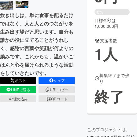
まちづくり・地域活性化
0%
炊き出しは、単に食事を配るだけ
目標金額は
ではなく、人と人とのつながりを
1,000,000円
CAMPFIRE for Social Good
CAMPFIRE Creation
生み出す場だと思います。自分も
CAMPFIREふるさと納税
machi-ya
コミュニティ
誰かの役に立てることがうれし
支援者数
1
人
く、感謝の言葉や笑顔が何よりの
励みです。これからも、温かいご
はんと心を届けられるような活動
をしていきたいです。
募集終了まで残
ポスト
シェア
り
終了
LINEで送る
URLコピー
埋め込み
QRコード
このプロジェクトは、