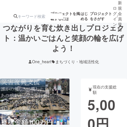
新
ロ
規
グ
会
プロジェクトを掲
はじ
プロジェクト
/
載するには
める
をさがす
イ
員
ン
登
つながりを育む炊き出しプロジェク
録
ト：温かいごはんと笑顔の輪を広げ
よう！
人気のプロ
注目のリ
注目の新着プロ
募集終了が近いプ
もうすぐ公開
ジェクト
ターン
ジェクト
ロジェクト
されます
One_heart
まちづくり・地域活性化
アート・写真
音楽
現在の支援総
テクノロジー・ガジェット
ゲーム・サ
額
5,00
映像・映画
書籍・雑誌
0
円
ビジネス・起業
チャレンジ