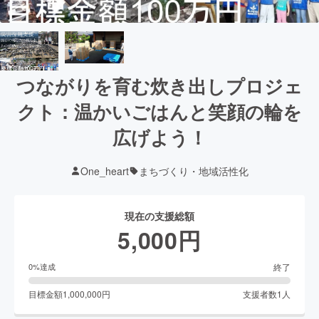
つながりを育む炊き出しプロジェ
クト：温かいごはんと笑顔の輪を
広げよう！
One_heart
まちづくり・地域活性化
現在の支援総額
5,000
円
終了
0
%達成
目標金額
1,000,000
円
支援者数
1
人