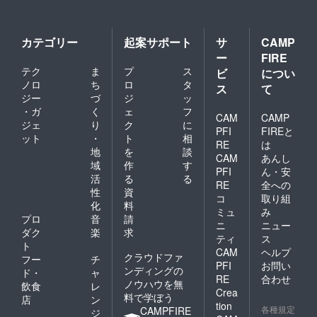
カテゴリー
起案サポート
サ
CAMP
ー
FIRE
テク
ま
プ
ス
ビ
につい
ノロ
ち
ロ
タ
ス
て
ジー
づ
ジ
ッ
・ガ
く
ェ
フ
CAM
CAMP
ジェ
り
ク
に
PFI
FIREと
ット
・
ト
相
RE
は
地
を
談
CAM
あんし
域
作
す
PFI
ん・安
活
る
る
RE
全への
性
資
コ
取り組
化
料
ミュ
み
プロ
音
請
ニ
ニュー
ダク
楽
求
ティ
ス
ト
CAM
ヘルプ
クラウドファ
フー
チ
PFI
お問い
ンディングの
ド・
ャ
RE
合わせ
ノウハウを無
飲食
レ
Crea
料で学ぼう
店
ン
tion
各種規定
CAMPFIRE
ジ