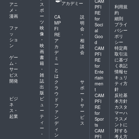
CAM
アカデミー
アニ
ス
利用規
PFI
メ・
ポ
約
RE
漫画
ー
CA
説
細則
for
ツ
MP
明
プライ
Soci
ファ
映
FI
会
バシー
al
ッ
像
RE
・
ポリ
Goo
ショ
・
ア
相
シー
d
ン
映
カ
談
特定商
CAM
画
デ
会
取引法
PFI
ゲー
書
ミ
に基づ
RE
ム・
籍
ー
く表記
for
サー
・
と
情報セ
Ente
ビス
雑
は
キュリ
rtain
開発
誌
ク
サ
ティ方
men
出
ラ
ポ
針
t
版
ウ
ー
反社基
CAM
ビジ
ビ
ド
ト
本方針
PFI
ネ
ュ
フ
サ
カスタ
RE
ス・
ー
ァ
ー
マーハ
for
起業
テ
ン
ビ
ラスメ
Spor
ィ
デ
ス
ントに
ts
ー
ィ
対する
CAM
・
ン
考え方
PFI