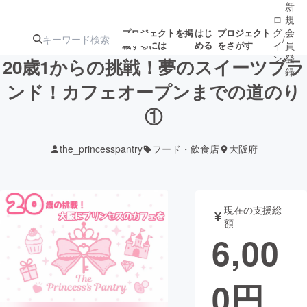
新
ロ
規
グ
会
プロジェクトを掲
はじ
プロジェクト
/
載するには
める
をさがす
イ
員
ン
登
20歳1からの挑戦！夢のスイーツブラ
録
ンド！カフェオープンまでの道のり
①
人気のプロ
注目のリ
注目の新着プロ
募集終了が近いプ
もうすぐ公開
ジェクト
ターン
ジェクト
ロジェクト
されます
the_princesspantry
フード・飲食店
大阪府
アート・写真
音楽
現在の支援総
テクノロジー・ガジェット
ゲーム・サ
額
6,00
映像・映画
書籍・雑誌
0
円
ビジネス・起業
チャレンジ