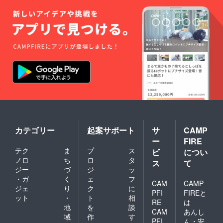
カテゴリー
起案サポート
サ
CAMP
ー
FIRE
テク
ま
プ
ス
ビ
につい
ノロ
ち
ロ
タ
ス
て
ジー
づ
ジ
ッ
・ガ
く
ェ
フ
CAM
CAMP
ジェ
り
ク
に
PFI
FIREと
ット
・
ト
相
RE
は
地
を
談
CAM
あんし
域
作
す
PFI
ん・安