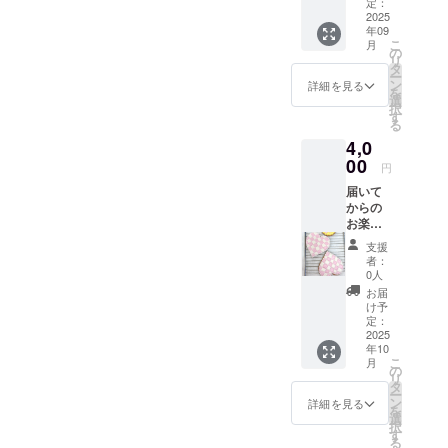
持ちを
定：
込めた
2025
年09
お礼
こ
月
メール
の
リ
をお送
タ
ー
りさせ
ン
詳細を見る
を
ていた
選
択
だきま
す
る
す。 こ
4,0
のリ
ターン
00
円
は2000
届いて
円のリ
からの
ターン
お楽し
と同じ
み！ア
内容に
支援
イシン
なりま
者：
グクッ
す。
0人
キー２
お届
枚セッ
け予
ト
定：
（ハー
2025
年10
ト、く
こ
月
ま、ド
の
リ
レスな
タ
ー
ど…︎♪）
ン
詳細を見る
を
・原材
選
択
料及び
す
る
添加物