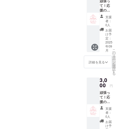
まっておく
頑張っ
て！応
小さな部屋
援の気
や収納場所
持ち
支援
【お礼
のこと。
者：
メー
0人
ル】 感
お届
まるでお城
謝の気
け予
持ちを
定：
の中にある
込めた
2025
甘くてキラ
年09
お礼
こ
月
キラな夢の
メール
の
リ
をお送
タ
お菓子が詰
ー
りさせ
ン
詳細を見る
まった、プ
を
ていた
選
択
だきま
リンセスだ
す
る
す。
けが使える
3,0
特別なパン
00
円
トリーへご
頑張っ
招待✉️🎀
て！応
援の気
持ち
毎日が
支援
【お礼
者：
ちょっとだ
メー
0人
ル】 感
け特別にな
お届
謝の気
け予
る魔法を🪄