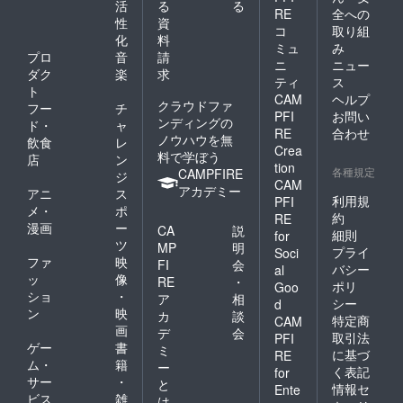
活
る
る
RE
全への
性
資
コ
取り組
化
料
ミュ
み
プロ
音
請
ニ
ニュー
ダク
楽
求
ティ
ス
ト
CAM
ヘルプ
クラウドファ
フー
チ
PFI
お問い
ンディングの
ド・
ャ
RE
合わせ
ノウハウを無
飲食
レ
Crea
料で学ぼう
店
ン
tion
各種規定
CAMPFIRE
ジ
CAM
アカデミー
アニ
ス
利用規
PFI
メ・
ポ
約
RE
漫画
ー
CA
説
細則
for
ツ
MP
明
プライ
Soci
ファ
映
FI
会
バシー
al
ッ
像
RE
・
ポリ
Goo
ショ
・
ア
相
シー
d
ン
映
カ
談
特定商
CAM
画
デ
会
取引法
PFI
ゲー
書
ミ
に基づ
RE
ム・
籍
ー
く表記
for
サー
・
と
情報セ
Ente
ビス
雑
は