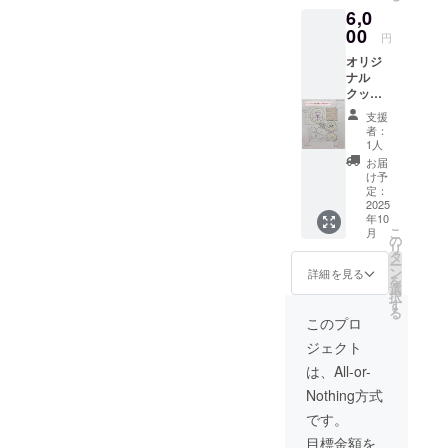
6,0
等の食
品表示
00
円
はお届
オリジ
け商品
ナル
のラベ
クッ
ルに表
キー
記され
支援
缶 ※画
ます。
者：
像はイ
商品開
1人
メージ
封前に
お届
です ・
は必ず
け予
原材料
お届け
定：
及び添
2025
のリ
年10
加物等
ターン
こ
月
の食品
に貼付
の
リ
表示は
された
タ
ー
お届け
ラベル
ン
詳細を見る
を
商品の
や注意
選
択
ラベル
書きを
す
る
に表記
ご確認
このプロ
されま
くださ
ジェクト
す。商
い。
品開封
は、All-or-
前には
Nothing方式
必ずお
届けの
です。
リター
目標金額を
ンに貼