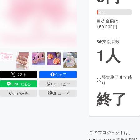
まちづくり・地域活性化
4%
目標金額は
150,000円
CAMPFIRE for Social Good
CAMPFIRE Creation
CAMPFIREふるさと納税
machi-ya
コミュニティ
支援者数
1
人
ポスト
シェア
募集終了まで残
り
LINEで送る
URLコピー
終了
埋め込み
QRコード
このプロジェクトは、