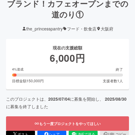
ブランド！カフェオープンまでの
道のり①
the_princesspantry
フード・飲食店
大阪府
現在の支援総額
6,000
円
終了
4
%達成
目標金額
150,000
円
支援者数
1
人
このプロジェクトは、
2025/07/04
に募集を開始し、
2025/08/30
に募集を終了しました
もう一度プロジェクトをやってほしい
ポスト
シェア
LINEで送る
URLコピー