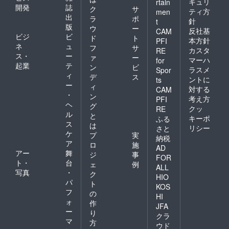
キュリ
rtain
開発
誌
ク
サ
ティ方
men
出
ラ
ポ
針
t
版
ウ
ー
反社基
CAM
ビジ
ビ
ド
ト
本方針
PFI
ネ
ュ
フ
サ
カスタ
RE
ス・
ー
ァ
ー
マーハ
for
起業
テ
ン
ビ
ラスメ
Spor
ィ
デ
ス
ントに
ts
ー
ィ
対する
CAM
・
ン
考え方
PFI
ヘ
グ
クッ
RE
ル
と
キーポ
ふる
ス
は
リシー
さと
ケ
プ
実
納税
ア
ロ
施
AD
アー
舞
ジ
事
FOR
ト・
台
ェ
例
ALL
写真
・
ク
HIO
パ
ト
KOS
フ
の
HI
ォ
作
JFA
ー
り
クラ
マ
方
ウド