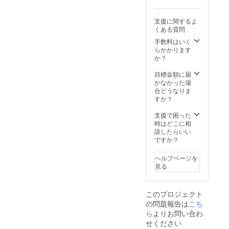
支援に関するよ
くある質問
手数料はいく
らかかります
か？
目標金額に届
かなかった場
合どうなりま
すか？
支援で困った
時はどこに相
談したらいい
ですか？
ヘルプページを
見る
このプロジェクト
の問題報告は
こち
ら
よりお問い合わ
せください