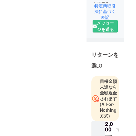
も頑張るプ
特定商取引
リンセス達
法に基づく
にちょっと
表記
メッセー
したご褒美
ジを送る
を…❤︎
毎日頑張る
プリンセス
のためのス
リターンを
イーツブラ
ンドです‧₊˚✧
選ぶ
英語で
目標金額
𝐏𝐚𝐧𝐭𝐫𝐲（パ
未達なら
ント
全額返金
リー）
されます
は、お家や
(All-or-
Nothing
お城の中に
方式)
ある食べ物
2,0
やお菓子・
00
食器をし
円