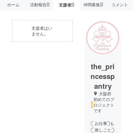
ホーム
活動報告
仲間募集
コメント
支援者
1
1
1
支援者はい
ません。
the_pri
ncessp
antry
大阪府
初めてのプ
ロジェクト
です
𓊆 お仕事𓊇も
𓊆 推しごと𓊇