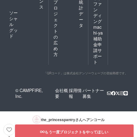
ン
プ
統
ファ
ス
ロ
計
ン
ソー
ジ
デ
ディ
シャ
ェ
ー
ング
ル
ク
タ
mac
グッ
ト
hi-ya
ド
の
補助
広
金申
め
請サ
方
ポー
ト
「QRコード」は株式会社デンソーウェーブの登録商標です。
© CAMPFIRE,
会社概
採用情
パートナー
Inc.
要
報
募集
the_princesspantry
さんへアンコール
もう一度プロジェクトをやってほしい