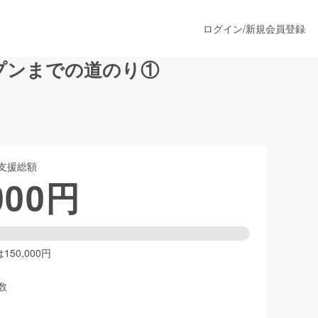
ログイン
/
新規会員登録
プンまでの道のり①
うすぐ公開されます
支援総額
プロダクト
000
円
ファッション
スポーツ
50,000円
数
ア
ソーシャルグッド
人