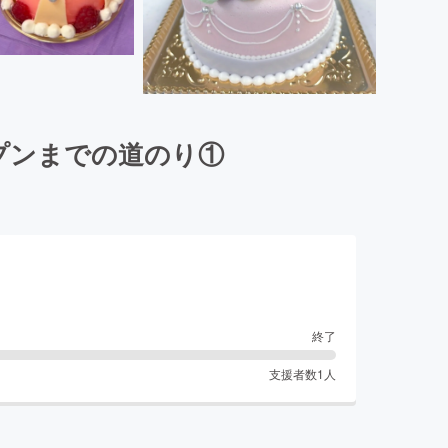
プンまでの道のり①
終了
支援者数
1
人