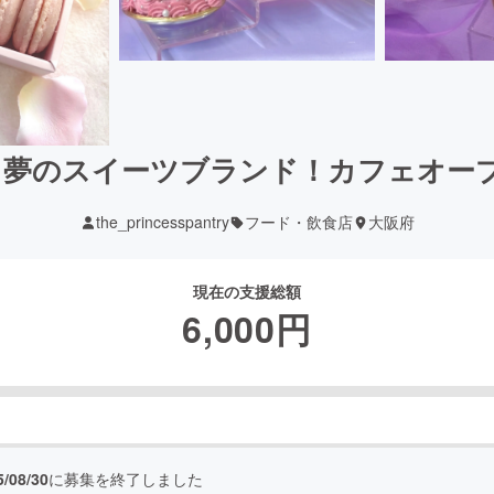
戦！夢のスイーツブランド！カフェオー
the_princesspantry
フード・飲食店
大阪府
現在の支援総額
6,000
円
5/08/30
に募集を終了しました