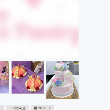
ピー
埋め込み
QRコード