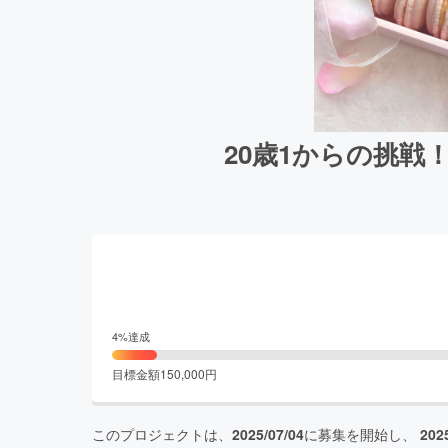
20歳1からの挑
4
%達成
目標金額
150,000
円
このプロジェクトは、
2025/07/04
に募集を開始し、
202