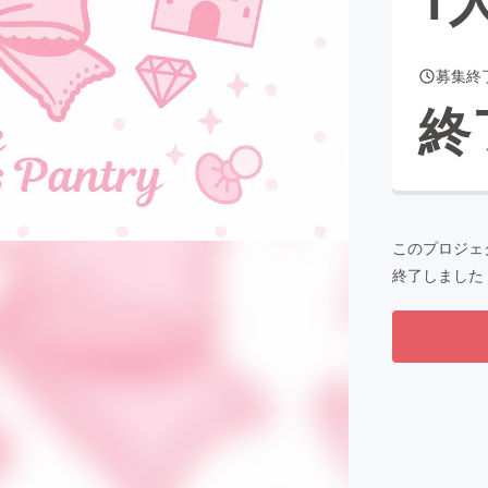
募集終
CAMPFIRE for Social Good
CAMPFIRE Creation
終
CAMPFIREふるさと納税
machi-ya
コミュニティ
このプロジェ
終了しました