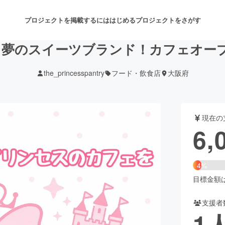
プロジェクトを掲載するには
はじめる
プロジェクトをさがす
戦！夢のスイーツブランド！カフェオー
the_princesspantry
フード・飲食店
大阪府
注目のリターン
注目の新着プロジェクト
募集終了が近いプロジェクト
も
現在の
音楽
舞台・パフォーマンス
6,
ゲーム・サービス開発
フード・飲食店
4%
書籍・雑誌出版
アニメ・漫画
目標金額は1
支援者
チャレンジ
ビューティー・ヘルスケ
1