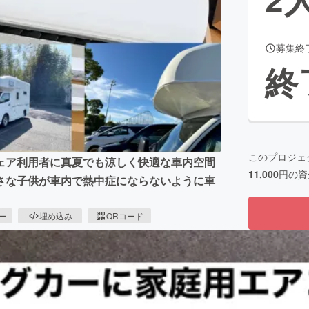
募集終
CAMPFIRE for Social Good
CAMPFIRE Creation
終
CAMPFIREふるさと納税
machi-ya
コミュニティ
このプロジェ
ェア利用者に真夏でも涼しく快適な車内空間
11,000
円の資
さな子供が車内で熱中症にならないように車
ピー
埋め込み
QRコード