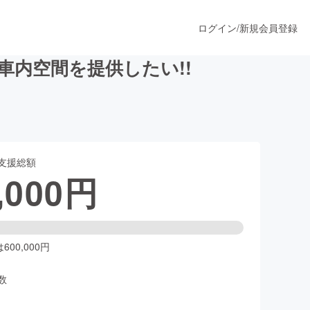
ログイン
/
新規会員登録
内空間を提供したい!!
うすぐ公開されます
支援総額
プロダクト
,000
円
ファッション
スポーツ
00,000円
数
ア
ソーシャルグッド
人