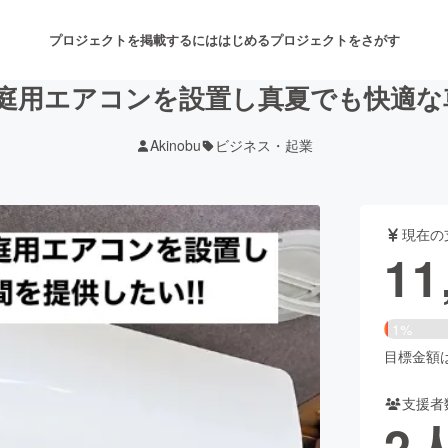
プロジェクトを掲載するには
はじめる
プロジェクトをさがす
庭用エアコンを設置し真夏でも快適な車
Akinobu
ビジネス・起業
注目のリターン
注目の新着プロジェクト
募集終了が近いプロジェクト
も
現在の
音楽
舞台・パフォーマンス
11
ゲーム・サービス開発
フード・飲食店
1%
書籍・雑誌出版
アニメ・漫画
目標金額は6
支援者
チャレンジ
ビューティー・ヘルスケ
2