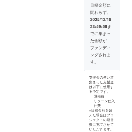
しい甘
称：一
いただ
海洋深
しを、
（3月
目標金額に
さで、
日一
けるよ
層水塩
あなた
頃） 第
パンや
関わらず、
梅 梅
う工夫
など、
の食卓
2回：春
ヨーグ
シロッ
しまし
お好き
へ。 水
（6月
2025/12/18
ルトの
プ 水
た。 贈
な国産
戸の酒
頃） 第
ソース
23:59:59
ま
戸乃梅
り物と
塩を選
蔵 明利
3回：夏
として
ふくゆ
して
んで仕
酒類
（9月
でに集まっ
も最適
い 容
も、ご
込みま
（ウイ
頃） 第
です。
た金額が
量：
自宅で
す。
スキー
4回：秋
名称：
200ml ●
特別に
・
「高
（1月
ファンディ
一日一
原材料
味わう
2026年
藏」／
頃） {約
梅 梅
ングされま
名：原
一品と
11月以
「百年
5500円
シロッ
材料名
しても
降、木
梅酒」
(±約
す。
プ 水
うめ果
おすす
桶で漬
／清酒
500)＋
戸乃梅
実(水戸
めで
けた梅
「雨下
540円
ふくゆ
市産) ●
す。 ぜ
干しを
（uka）
(納豆)}
い 容
支援金の使い道
漬け原
ひこの
お届
」「副
+ 送料
量：
集まった支援金
材料：
機会
け。
将
1340円
780ml ●
は以下に使用す
甜菜糖
に、水
・完
軍」）
(梱包料
原材料
る予定です。
(国内製
戸で受
成した
で 実際
含む・
名：原
設備費
造)、甜
け継が
梅干し
に使わ
クール
材料名
リターン仕入
菜糖液
れてき
30kg
れてい
便+220
うめ果
れ費
糖(国内
た梅の
は、最
た200
円)} × 4
実(水戸
※目標金額を超
製造)(甜
味を木
大5回に
リット
市産) ●
えた場合はプロ
菜[北海
桶と共
分けて
ルのウ
漬け原
ジェクトの運営
道産]) ●
に楽し
指定先
イス
材料：
費に充てさせて
保存方
んでい
へ発送
キー樽
甜菜糖
いただきます。
法：直
ただけ
可能。
を特別