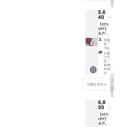
択
コー
ている
す
ランド
た、納
3日で食
る
ス。 感
ので、
梅『水
豆に切
べきれ
5,6
謝の気
スッキ
戸乃梅
り干し
る量の6
持ちを
40
リとし
ふくゆ
大根を
円
パック
込め
た甘さ
い』を
刻んで
セット
【20%
て、お
が特徴
贅沢に
味を付
です。
OFF】
礼の
です。
使用し
けまし
国産 水
水戸の
メッ
5倍希釈
た特製
た。味
戸藩水
梅セッ
セージ
になっ
「梅シ
が付い
支援
戸藩伝
ト 水戸
をお送
ていま
ロッ
者：
て臭い
承 そ
の梅干
りしま
すの
19人
プ」の
も抑え
ぼろ納
しを4種
す。 ※
で、水
特別な
お届
られて
豆 名
類詰合
このリ
やお
け予
セット
いるの
称：味
せまし
ターン
定：
湯、炭
です。
で、非
付け納
た。
2026
は【応
酸水で
毎日の
常に食
豆 容
年03
『水戸
援コー
割って
食卓を
べやす
量：
こ
月
乃梅
ス
の
そのま
豊かに
く、ア
150g ●
リ
ふくゆ
（1,000
タ
ま飲め
する水
レンジ
原材料
ー
い』
円）】
ン
ば、梅
詳細を見る
戸の味
料理も
名：大
を
『水戸
【応援
選
のクエ
をお楽
作りや
豆、大
択
偕楽
コース
す
ン酸で
しみく
すいで
根 ●保
る
園 紫
（10,00
疲労回
ださ
す。そ
存方
6,8
錦梅』
0円）】
復効果
い。 そ
のまま
法：冷
『ねも
50
のリ
と、ミ
ぼろ納
円
でも、
蔵保存
との梅
ターン
ネラル
豆は納
もちろ
●賞味期
【20%
干し』
と同じ
で美容
豆の本
んご飯
限：製
OFF】
『ねも
内容に
効果に
場水戸
と一緒
造から9
水戸の
とのし
なりま
も繋が
で古く
にで
日間