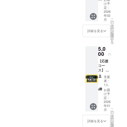
(200ml)
せ梅」
た。
け予
で、非
プレー
から、
定：
『小梅
常に食
ン＋し
2026
ドリン
漬』は
べやす
年02
そ 水戸
クやデ
程よい
く、ア
こ
月
市のブ
ザー
の
酸味の
レンジ
リ
ランド
ト、カ
タ
カリカ
料理も
ー
梅『水
クテル
ン
リ小梅
詳細を見る
作りや
を
戸乃梅
にも使
選
です。
すいで
択
ふくゆ
えるモ
す
『梅じ
す。そ
る
い』を
ダンな
まん』
のまま
5,0
使用し
「特製
は食べ
でも、
て、甜
00
梅シ
やすい
もちろ
円
菜糖と
ロッ
塩度で
んご飯
【応援
天然酵
プ」に
良質の
と一緒
コー
母で醗
変わっ
かつお
にで
ス】 返
酵させ
ている
節とし
も、麺
礼品は
た梅シ
点が異
その葉
類に合
支援
必要な
ロップ
なりま
で仕上
者：
わせて
いの
です。
す。 ご
1人
げまし
も非常
で、た
天然の
飯のお
た。 そ
お届
に合い
だただ
酵母で
供に
け予
ぼろ納
ます。
応援し
ゆっく
定：
ぴった
豆は納
朝ごは
たい！
2026
りと熟
りの
豆の本
んのお
年01
と思っ
成、醗
「そぼ
場水戸
供に
こ
月
ていた
酵をさ
の
ろ納
で古く
ぴった
リ
だけて
せ、甜
タ
豆」
から食
り！ 4
ー
いる方
菜糖を
ン
と、水
詳細を見る
べられ
人家族
を
向け
使用し
選
戸市ブ
てい
なら2〜