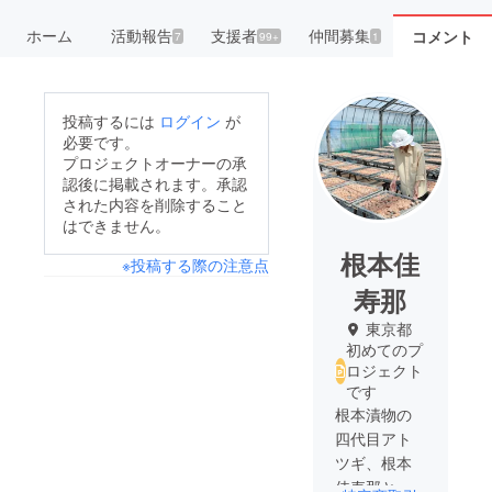
ホーム
活動報告
支援者
仲間募集
コメント
7
99+
1
投稿するには
ログイン
が
必要です。
プロジェクトオーナーの承
認後に掲載されます。承認
された内容を削除すること
はできません。
根本佳
※投稿する際の注意点
寿那
東京都
初めてのプ
ロジェクト
です
根本漬物の
四代目アト
ツギ、根本
佳寿那と申