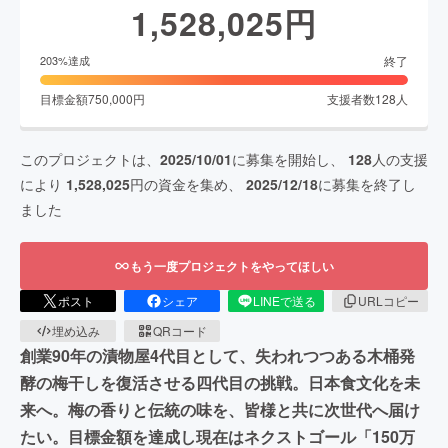
1,528,025
円
終了
203
%達成
目標金額
750,000
円
支援者数
128
人
このプロジェクトは、
2025/10/01
に募集を開始し、
128
人の支援
により
1,528,025
円の資金を集め、
2025/12/18
に募集を終了し
ました
もう一度プロジェクトをやってほしい
ポスト
シェア
LINEで送る
URLコピー
埋め込み
QRコード
創業90年の漬物屋4代目として、失われつつある木桶発
酵の梅干しを復活させる四代目の挑戦。日本食文化を未
来へ。梅の香りと伝統の味を、皆様と共に次世代へ届け
たい。目標金額を達成し現在はネクストゴール「150万