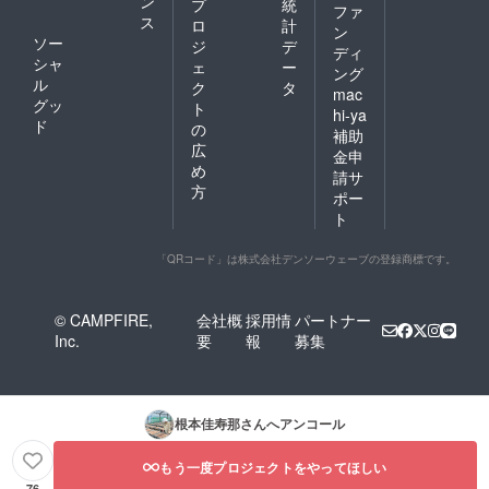
ン
プ
統
ファ
つの樽
ス
ロ
計
になり
ン
ソー
ジ
デ
ます）
ディ
シャ
掲載に
ェ
ー
ング
ついて
ル
ク
タ
mac
（名前
グッ
ト
hi-ya
入り刻
ド
の
印・掲
補助
広
載リ
金申
ター
め
請サ
ン） 掲
方
ポー
載期
ト
間：プ
ロジェ
クト終
「QRコード」は株式会社デンソーウェーブの登録商標です。
了後〜
事業が
存続す
© CAMPFIRE,
会社概
採用情
パートナー
る限り
Inc.
要
報
募集
掲載方
法：文
字掲載
のみ ※
ロゴ・
根本佳寿那
さんへアンコール
バナー
掲載を
ご希望
もう一度プロジェクトをやってほしい
の場合
76