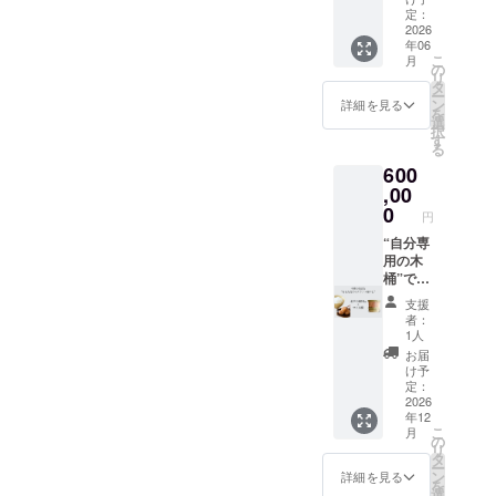
天然酵
酵・熟
法：直
菜[北海
が期待
戸市ブ
冬）に
定：
母で醗
成させ
射日
道産])、
できま
ランド
2026
分けて
酵させ
た、
光、高
赤しそ
年06
す。 さ
梅「ふ
お届け
た梅シ
すっき
温多湿
こ
月
エキス
らに
くゆ
する定
の
ロップ
りとし
を避け
リ
●保存方
――こ
い」を
期便で
タ
です。
た優し
て常温
ー
法：直
のシ
使用
す。 合
ン
詳細を見る
天然の
い甘さ
保存 ●
を
射日
ロップ
し、塩
計では
選
酵母で
が特徴
賞味期
択
光、高
は“お酒
だけで
約
す
ゆっく
です。
限：製
る
温多湿
との相
仕上げ
24,000
りと熟
5倍希釈
造から
を避け
600
性が抜
た本格
円以上
成、醗
なの
約4か月
て常温
群”。 ジ
梅干し
,00
の内容
酵をさ
で、
名称：
保存 ●
ンや日
です。
に送料
0
せ、甜
水・お
円
根本の
賞味期
本酒に
豊潤な
を含め
菜糖を
湯・炭
梅干 梅
限：製
少量加
梅の香
“自分専
ると通
使用し
酸水で
干 容
造から2
えるだ
りと、
用の木
常は
ている
割った
量：
年 合計
けで、
塩味・
桶”で梅
30,000
ので、
り、ジ
110g ●
金額は
まるで
酸味の
干しづ
円近く
スッキ
ンや日
支援
原材料
1490円
クラフ
絶妙な
くり体
になる
リとし
者：
本酒と
名：
×80%×
トカク
バラン
験 この
ところ
1人
た甘さ
合わせ
梅、
2本＋送
テルの
スをお
コース
を、ク
が特徴
お届
てカク
〔食
料1340
ような
楽しみ
では、
ラウド
け予
です。
テルと
塩、醸
円(梱包
香りと
いただ
あなた
ファン
定：
5倍希釈
しても
造酢〕
料含む)
コクが
けま
だけの
2026
ディン
になっ
楽しめ
／酒
になり
年12
広がり
す。 今
72L木桶
グ限定
ていま
ます。
精、調
こ
月
ます。
ます。
回は、
を弊社
の特別
の
すの
ヨーグ
味料
リ
やさし
この梅
にてご
価格
タ
で、水
ルトや
（アミ
ー
い甘
干し1kg
用意
20,000
ン
詳細を見る
やお
パンに
ノ酸
を
酸っぱ
を「お
し、支
円でご
選