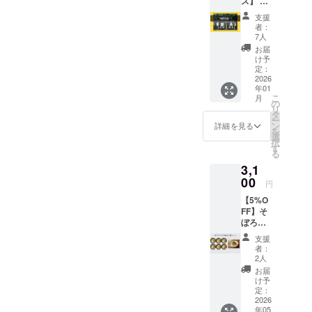
ス】 返
礼品は
支援
一度は家業
必要な
者：
いの
に惹かれき
7人
で、た
お届
れない時期
だただ
け予
もありまし
応援し
定：
たい！
2026
たが、
年01
と思っ
こ
“アトツギベ
月
ていた
の
リ
だけて
ンチャー”と
タ
ー
いる方
ン
詳細を見る
いう考え方
を
向け
選
択
に出会い、
コー
す
る
ス。 感
伝統は守る
3,1
謝の気
だけでなく
持ちを
00
円
未来をつく
込め
【5%O
て、お
る力になる
FF】そ
礼の
と気づきま
ぼろ納
メッ
豆たっ
セージ
した。
支援
ぷり6
をお送
者：
そこから、
パック
りしま
2人
私は後継者
お届け
す。 ※
お届
セット
このリ
け予
として木桶
このリ
ターン
定：
発酵を甦ら
ターン
2026
は【応
年05
は、