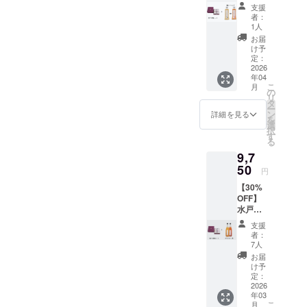
梅４種
そ漬梅
す。
りま
から食
支援
も、麺
1620円
と梅シ
干し』
す。ま
者：
べられ
類に合
(納
ロップ
木樽に
1人
た、ジ
てい
わせて
豆)×0.9
水戸の
それぞ
ンや日
お届
た、納
も非常
5 + 送料
梅干し
れの味
け予
本酒を
豆に切
に合い
1340円
を、味
を楽し
定：
使った
り干し
ます。
(梱包料
わいの
2026
めるよ
カクテ
大根を
三色詰
含む・
年04
異なる4
うにし
ルに合
刻んで
合わせ
こ
クール
月
種類で
まし
の
わせて
味を付
梅 名
リ
便+220
詰め合
た。 名
タ
も、非
けまし
称：梅
ー
円)
わせま
称：水
ン
詳細を見る
常に合
た。味
干し
を
した。
戸の梅
選
いま
が付い
容量：
択
『水戸
ふくゆ
す
す。優
て臭い
1,0kg ●
る
乃梅 ふ
い 容
しい甘
も抑え
原材料
9,7
くゆ
量：
さで、
られて
名：
い』
50
110g ●
パンや
円
いるの
梅、赤
『水戸
原材料
ヨーグ
で、非
しそ、
【30%
偕楽園
名：
ルトの
常に食
カツオ
OFF】
紫錦
梅、
ソース
べやす
節 ●保
水戸の
梅』
〔食
として
く、ア
存方
梅セッ
『ねも
塩〕 ●
も最適
支援
レンジ
法：直
ト
との梅
保存方
者：
です。
料理も
射日
と 一
干し』
法：直
7人
名称：
作りや
光、高
日一
『ねも
射日
お届
一日一
すいで
温多湿
梅 梅
とのし
光、高
け予
梅 梅
す。そ
を避け
シロッ
そ漬梅
定：
温多湿
シロッ
のまま
て常温
プ プ
2026
干し』
を避け
プ 水
でも、
保存 ●
年03
レーン
を、食
て常温
戸乃梅
もちろ
こ
賞味期
月