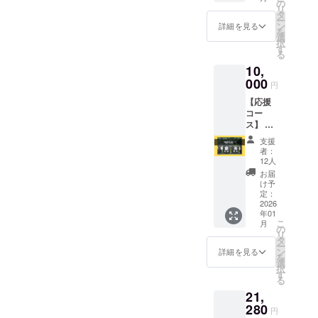
orし
べ比べ
の
保存 ●
ふくゆ
んご飯
リ
限：製
そ
ていた
タ
賞味期
い 容
と一緒
ー
造から
(780ml)
だける
ン
限：製
詳細を見る
量：
にで
を
3ヶ月
を提
セット
選
造から
200ml ●
も、麺
択
国産 水
供しま
です。
す
約6か月
原材料
類に合
る
戸藩水
す！ 水
梅はす
名称：
名：原
わせて
戸藩伝
10,
戸の梅
べて水
水戸の
材料名
も非常
承 そ
セット
000
戸の梅
梅 紫錦
円
うめ果
に合い
ぼろ納
水戸の
を使用
梅 容
実(水戸
ます。
豆 名
【応援
梅干し
してい
量：
市産) ●
水戸市
称：味
コー
を4種類
ます。
100g ●
漬け原
ブラン
付け納
ス】 返
詰合せ
昔なが
原材料
材料：
ド梅
豆 容
礼品は
まし
らの製
名：
支援
甜菜糖
『水戸
量：
必要な
た。
法を大
梅、赤
者：
(国内製
乃梅ふ
150g ●
いの
『水戸
切にし
12人
しその
造)、甜
くゆ
原材料
で、た
乃梅
なが
葉、
お届
菜糖液
い』を
名：大
だただ
ふくゆ
ら、味
け予
〔食
糖(国内
使用
豆、大
応援し
い』
定：
の違い
塩〕 ●
製造)(甜
し、甜
根 ●保
たい！
2026
『水戸
や個性
保存方
菜[北海
菜糖と
存方
年01
と思っ
偕楽
を楽し
法：直
道産]) ●
こ
天然酵
月
法：冷
ていた
園 紫
の
めるよ
射日
保存方
リ
母で
蔵保存
だけて
錦梅』
タ
う仕上
光、高
法：直
ー
ゆっく
●賞味期
いる方
「ねも
ン
げまし
詳細を見る
温多湿
射日
を
りと醗
限：製
向け
との梅
選
た。
を避け
光、高
択
酵・熟
造から9
コー
干
す
日々の
て常温
温多湿
る
成させ
日間
ス。 感
し』
食卓
保存 ●
を避け
た梅シ
｛1,296
21,
謝の気
『ねも
で、そ
賞味期
て常温
ロップ
円(梅)＋
持ちを
280
とのし
の日の
限：製
円
保存 ●
です。
810円
込め