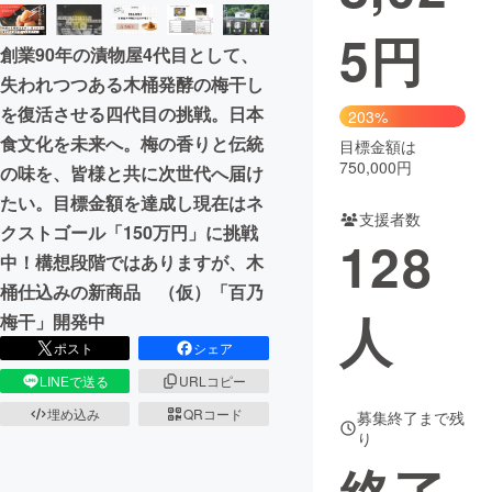
5
円
まちづくり・地域活性化
創業90年の漬物屋4代目として、
失われつつある木桶発酵の梅干し
CAMPFIRE for Social Good
CAMPFIRE Creation
を復活させる四代目の挑戦。日本
203%
CAMPFIREふるさと納税
machi-ya
コミュニティ
食文化を未来へ。梅の香りと伝統
目標金額は
750,000円
の味を、皆様と共に次世代へ届け
たい。目標金額を達成し現在はネ
支援者数
クストゴール「150万円」に挑戦
128
中！構想段階ではありますが、木
桶仕込みの新商品 （仮）「百乃
人
梅干」開発中
ポスト
シェア
LINEで送る
URLコピー
埋め込み
QRコード
募集終了まで残
り