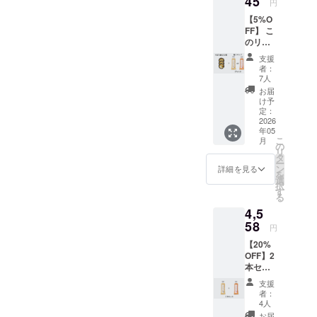
45
円
ぼろ納
思っていま
みたい
【5%O
豆3つの
方向け
す。
FF】 こ
お得な
のセッ
のリ
セット
トであ
ターン
です。
る点が
どうか、こ
支援
は、
『偕楽
異なり
者：
の挑戦を温
3,560円
梅干』
ます。
7人
の
かく見守っ
は、樹
そぼろ
お届
『【5%
上にて
納豆は
け予
ていただけ
OFF】
完熟さ
定：
納豆の
れば嬉しい
三色詰
2026
せた梅
本場水
年05
合わせ
だけを
です。
戸で古
こ
月
梅 ＋ そ
使用し
の
くから
リ
ぼろ納
て、手
タ
食べら
ー
豆 3つ
間暇を
ン
れてい
詳細を見る
を
セッ
かけた
選
た、納
択
ト』と
天日乾
す
豆に切
る
比べ
燥を行
り干し
4,5
て、
う昔な
大根を
セット
58
がら製
刻んで
円
の梅製
法にこ
味を付
【20%
品が、
だわり
けまし
OFF】2
ご飯の
「昔な
た。味
本セッ
お供で
がらの
が付い
ト 一日
ある伝
素朴な
て臭い
支援
一梅
統的な
味」に
も抑え
者：
梅シ
「三色
仕上げ
4人
られて
ロップ
詰合わ
まし
いるの
お届