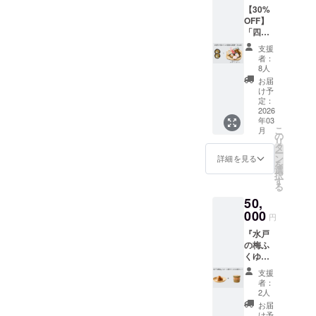
そ漬梅
気分に
造から
賞味期
甜菜糖
(納豆)｝
【30%
て、お
干し』
合わせ
約12か
限：製
由来の
×0.95 +
OFF】
礼の
木樽に
てお選
月 名
造から2
やさし
送料
「四季
メッ
それぞ
びいた
称：根
年 名
い甘さ
1340円
を味わ
セージ
れの味
だけた
本の梅
支援
称：一
と、天
(梱包料
う お漬
をお送
を楽し
ら嬉し
者：
干 しそ
日一
然酵母
含む・
物定期
りしま
めるよ
8人
いで
梅干 容
梅 梅
ならで
クール
便（年4
す。 ※
うにし
す。 あ
お届
量：
シロッ
はの奥
便+220
回お届
このリ
まし
け予
わせ
110g ●
プ 水
行きあ
円)
け）」
ターン
定：
た。贈
て、水
原材料
戸乃梅
る風味
1年間を
2026
は【応
り物に
戸市の
名：
ふくゆ
が特
年03
通し
援コー
も最適
ブラン
梅、赤
こ
い 容
月
徴。5倍
て、
ス
の
です。
ド梅
しその
リ
量：
希釈タ
6,000〜
（3,000
タ
一日一
「水戸
葉、
ー
200ml ●
イプ
6,500円
円）】
ン
梅 梅
詳細を見る
乃梅 ふ
〔食
を
原材料
で、
相当 の
【応援
選
シロッ
くゆ
塩、醸
択
名：原
水・お
詰め合
コース
す
プ
い」を
造酢〕
る
材料名
湯・炭
わせの
（5,000
(780ml)
使った
／酒
うめ果
酸水で
50,
四季
円）】
水戸市
梅シ
精、調
実(水戸
割る
折々の
000
のリ
のブラ
ロップ
円
味料
市産) ●
と、梅
旬の素
ターン
ンド梅
をお届
（アミ
漬け原
のクエ
『水戸
材を
と同じ
『水戸
けしま
ノ酸
材料：
ン酸に
の梅ふ
使った
内容に
乃梅ふ
す。 甜
等）、
甜菜糖
よる疲
くゆい
お漬物
なりま
くゆ
菜糖と
酸味
(国内製
労回復
1kg ＆
を、年4
す。
い』を
天然酵
支援
料、ソ
造)、甜
やミネ
お一人
回
使用し
者：
母で
ルビッ
菜糖液
ラルに
様木桶
（春・
2人
て、甜
じっく
ト ●保
糖(国内
よる美
セッ
夏・
菜糖と
お届
り発
存方
製造)(甜
容効果
ト』 水
秋・
け予