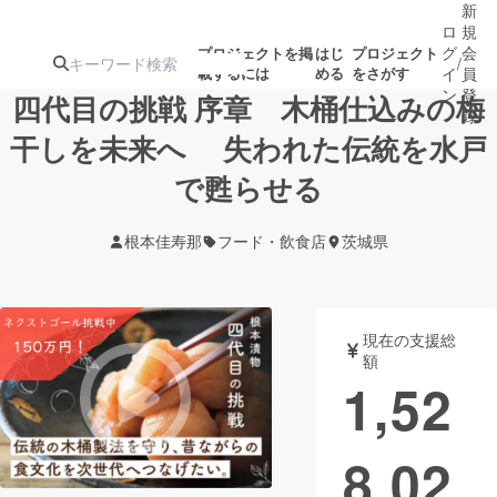
新
ロ
規
グ
会
プロジェクトを掲
はじ
プロジェクト
/
載するには
める
をさがす
イ
員
ン
登
四代目の挑戦 序章 木桶仕込みの梅
録
干しを未来へ 失われた伝統を水戸
で甦らせる
人気のプロ
注目のリ
注目の新着プロ
募集終了が近いプ
もうすぐ公開
ジェクト
ターン
ジェクト
ロジェクト
されます
根本佳寿那
フード・飲食店
茨城県
アート・写真
音楽
現在の支援総
テクノロジー・ガジェット
ゲーム・サ
額
1,52
映像・映画
書籍・雑誌
8,02
ビジネス・起業
チャレンジ