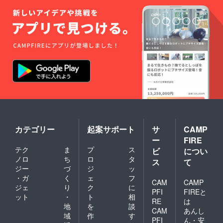
限：製
豆)×0.9
前入り
す。 内
造から2
5 + 送料
特典
容・仕
年 合計
1340円
・木
様（※数
金額は
(梱包料
桶にご
量・重
｛5,400
含む・
希望の
量の正
円(水戸
クール
お名前
確な説
の梅
便+220
を入れ
明）
セット)
円)にな
ること
200リッ
＋4,300
りま
ができ
トルの
円(梅シ
す。
ます。
ウイス
ロッ
・翌
キー樽
プ)｝
年度以
× 2本を
×70%＋
降も、
使用 各
送料
あなた
樽に 生
1340円
だけの
梅 約
(梱包料
木桶で
120kg
含む)に
カテゴリー
起案サポート
サ
CAMP
梅干し
を仕込
なりま
ー
FIRE
を育て
み 熟
す。
られま
成・脱
テク
ま
プ
ス
ビ
につい
す。 熟
水を経
ノロ
ち
ロ
タ
ス
て
成延長
て、 仕
ジー
づ
ジ
ッ
につい
上がり
・ガ
く
ェ
フ
て ・
は各樽
CAM
CAMP
ジェ
り
ク
に
3年以上
約
PFI
FIREと
ット
・
ト
相
の長期
100kg
RE
は
熟成を
前後 の
地
を
談
CAM
あんし
ご希望
梅干し
域
作
す
PFI
ん・安
の場合
になり