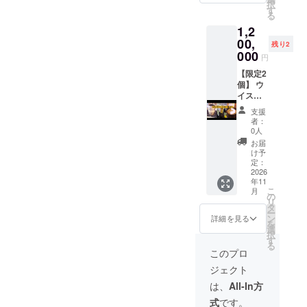
湯、炭
かける
等）、
択
さがア
一人様
援者様
提供し
す
酸水で
ソース
酸味
る
ルコー
サイズ
の希望
ます。
割って
として
料、ソ
1,2
ルの旨
の木桶
に沿っ
毎回の
そのま
もおす
ルビッ
味を引
容器」
て梅干
00,
到着が
ま飲め
残り2
すめで
ト ●保
き立
に入れ
しづく
ちょっ
000
ば、梅
す。 合
円
存方
て、食
てお届
りを行
とした
のクエ
計金額
法：直
前酒や
けしま
いま
【限定2
季節の
ン酸で
は1490
射日
ナイト
す。 梅
す。 梅
個】 ウ
イベン
疲労回
円(梅シ
光、高
キャッ
干し自
が熟し
イス
トのよ
復効果
ロップ)
温多湿
プにも
体は袋
ていく
キー樽
うにな
と、ミ
＋5400
支援
を避け
最適で
詰めで
過程を
で仕込
り、日
ネラル
者：
円(4種
て常温
す。 パ
すが、
共に見
む、世
本の四
0人
で美容
セッ
保存 ●
ンや
木桶は
守り、
界にひ
季を味
効果に
お届
ト)×80
賞味期
ヨーグ
昔なが
世界に
とつの
わいな
け予
も繋が
%＋送
限：製
ルトの
らの雰
ひとつ
梅干し
がら、
定：
りま
料1340
造から
ソース
囲気を
だけの
水戸の
2026
昔なが
す。ま
円(梱包
約4か月
年11
として
感じら
梅干し
酒文化
らの漬
た、ジ
料含む)
合計金
こ
月
も楽し
れる特
を仕上
× 梅干
物文化
の
ンや日
になり
額は
リ
める、
別な
げてい
しの発
を応援
タ
本酒を
ます。
5400円
ー
日常と
パッ
く体験
酵文
してい
ン
詳細を見る
使った
×80%＋
を
お酒時
ケー
です。
化。 育
ただけ
選
カクテ
送料
択
間のど
ジ。 食
リター
てて、
る特別
す
ルに合
1340円
る
ちらに
べるた
ン内容
待っ
な定期
このプロ
わせて
(梱包料
も寄り
びに伝
生梅
て、味
便で
も、非
含む)に
ジェクト
添う万
統の香
30kg分
わう。
す。 お
常に合
なりま
能な一
りと温
を仕込
世界に
届け時
は、
All-In方
いま
す。
品で
もりを
み ・
ひとつ
期 第1
す。優
式
です。
す。 名
感じて
藻塩や
の梅干
回：冬