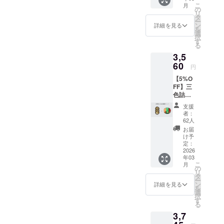
せる挑戦を
援コー
こ
月
3,560円
ス
の
決意しまし
リ
の
（5,000
タ
ー
た。
『【5%
円）】
ン
詳細を見る
を
OFF】
【応援
選
択
三色詰
コース
す
この取り組
る
合わせ
（10,00
3,5
みは、単に
梅 ＋ そ
0円）】
ぼろ納
60
のリ
商品をつく
円
豆 3つ
ターン
ることでは
【5%O
セッ
と同じ
FF】三
ト』と
なく、
内容に
色詰合
比べ
なりま
失われかけ
わせ
て、三
す。
支援
ている食文
梅
色詰合
者：
＋ そ
わせ梅
62人
化を次の世
ぼろ納
は含ま
お届
代へ手渡す
豆 3つ
れず、
け予
セット
ための一歩
そぼろ
定：
『偕楽
2026
納豆の
です。
年03
梅干』
量が2倍
こ
月
父と共に、
『小梅
の合計6
の
リ
漬』
パック
タ
そして地域
ー
『梅じ
になっ
ン
詳細を見る
の方々と共
を
まん』
た、そ
選
択
に、少しず
の三色
ぼろ納
す
る
詰合わ
豆だけ
つ形にして
3,7
せ梅
を存分
いきたいと
と、そ
に楽し