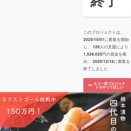
終了
このプロジェクトは、
2025/10/01
に募集を開始
し、
128
人の支援により
1,528,025
円の資金を集
め、
2025/12/18
に募集を
終了しました
もう一度プロジェク
トをやってほしい