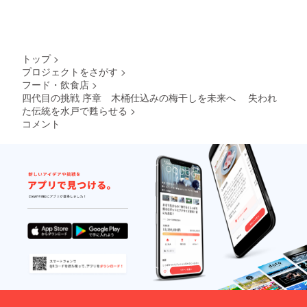
780ml ●
甜菜糖
仕上げ
の当
原材料
(国内製
た後の
て」と
名：原
造)、甜
木桶
感じ
材料名
菜糖液
は、弊
る、 大
うめ果
糖(国内
社でそ
人のた
実(水戸
トップ
>
製造)(甜
のまま
めの梅
市産) ●
プロジェクトをさがす
>
菜[北海
管理可
干しに
漬け原
フード・飲食店
>
道産])、
能。
仕上が
材料：
赤しそ
・ご
りま
四代目の挑戦 序章 木桶仕込みの梅干しを未来へ 失われ
甜菜糖
エキス
希望に
す。 ※
た伝統を水戸で甦らせる
>
(国内製
●保存方
応じて
完成す
造)、甜
コメント
法：直
翌年度
る梅干
菜糖液
射日
以降の
しにア
糖(国内
光、高
梅を仕
ルコー
製造)(甜
温多湿
込むこ
ルは含
菜[北海
を避け
ともで
まれま
道産])、
て常温
きま
せん。
赤しそ
保存 ●
す。
使用す
エキス
賞味期
・完
るのは
●保存方
限：製
成後
ウイス
法：直
造から2
は、木
キーの
射日
年 合計
桶をあ
空樽
光、高
金額は
なたに
で、香
温多湿
1490円
お渡し
りと熟
を避け
(梅シ
するこ
成環境
て常温
ロップ)
とも可
のみを
保存 ●
＋810円
能で
活かし
賞味期
(納
す。 名
ていま