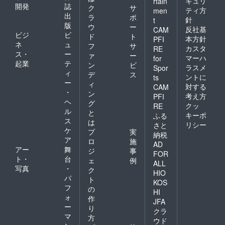
キュリ
rtain
体験に
開発
誌
ク
サ
ティ方
men
ついて
出
ラ
ポ
針
t
最大5年
版
ウ
ー
反社基
CAM
間熟成
ビジ
ビ
ド
ト
（延長
本方針
PFI
ネ
ュ
フ
サ
も相談
カスタ
RE
ス・
ー
可） 天
ァ
ー
マーハ
for
日干し
起業
テ
ン
ビ
ラスメ
Spor
のタイ
ィ
デ
ス
ントに
ts
ミング
ー
ィ
はご希
対する
CAM
・
ン
望に応
考え方
PFI
ヘ
じて調
グ
クッ
RE
整 熟成
ル
と
キーポ
ふる
後も樽
ス
は
リシー
さと
の管理
ケ
プ
実
が可能
納税
ア
ロ
施
※ご希望
AD
アー
舞
があれ
ジ
事
FOR
ば、樽
ト・
台
ェ
例
ALL
のお渡
写真
・
ク
HIO
しも対
パ
ト
KOS
応しま
フ
の
す 名前
HI
ォ
作
入り刻
JFA
ー
印対応
り
クラ
（世界
マ
方
ウド
にひと