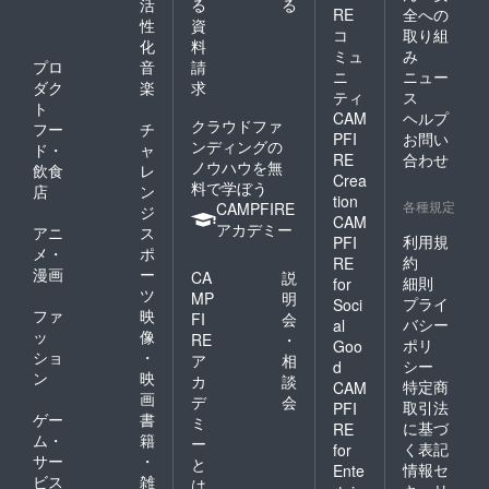
活
る
る
もご相
ます ※
RE
全への
性
資
談いた
天日干
コ
取り組
化
料
だけま
しの加
ミュ
み
す。
減や仕
プロ
音
請
ニ
ニュー
上げ方
ダク
楽
求
ティ
ス
法によ
ト
り、最
CAM
ヘルプ
クラウドファ
フー
チ
終重量
PFI
お問い
ンディングの
ド・
ャ
は前後
RE
合わせ
ノウハウを無
する場
飲食
レ
Crea
合があ
料で学ぼう
店
ン
tion
ります
各種規定
CAMPFIRE
ジ
CAM
国産塩
アカデミー
アニ
ス
（藻
利用規
PFI
メ・
ポ
塩・海
約
RE
漫画
ー
洋深層
CA
説
細則
for
水塩な
ツ
MP
明
プライ
Soci
ど）を
ファ
映
FI
会
バシー
al
使用
ッ
像
RE
・
2026年
ポリ
Goo
ショ
・
ア
相
11月以
シー
d
ン
映
降 順次
カ
談
特定商
CAM
お届け
画
デ
会
取引法
PFI
最大15
ゲー
書
ミ
に基づ
RE
回まで
ム・
籍
ー
く表記
分割発
for
サー
・
と
送可能
情報セ
Ente
ビス
雑
熟成・
は