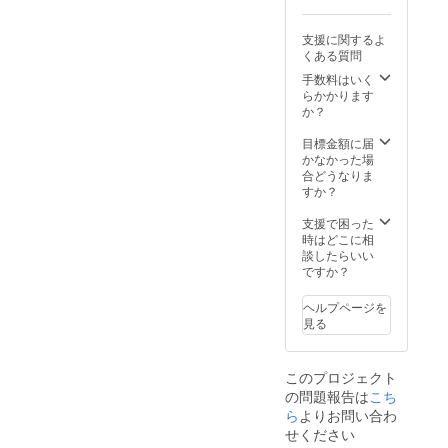
(国内製
射日
れば幸
熟成・
に譲り
造)、甜
光、高
いで
天日干
受け、
菜糖液
支援に関するよ
温多湿
す。 名
しの自
その樽
糖(国内
くある質問
を避け
称：水
由度
で梅干
製造)(甜
て常温
戸の梅
・最
しを仕
手数料はいく
菜[北海
保存 ●
ふくゆ
大3年間
込む、
らかかります
道産]) ●
賞味期
い 容
まで弊
新しい
か？
保存方
限：製
量：1kg
社で塩
体験型
法：直
造から2
●原材料
蔵熟成
リター
目標金額に届
射日
年 名
名：
が可
ンで
かなかった場
光、高
称：一
梅、
能。
す。 ウ
合どうなりま
温多湿
日一
〔食
・天
イス
すか？
を避け
梅 梅
塩〕 ●
日干し
キーを
て常温
シロッ
保存方
のタイ
育てて
支援で困った
保存 ●
プ 水
法：直
ミング
きた樽
時はどこに相
賞味期
戸乃梅
射日
は支援
ならで
談したらいい
限：製
ふくゆ
光、高
者様の
はの、
ですか？
造から2
い 容
温多湿
希望に
ほのか
年 名
量：
を避け
合わせ
に立ち
称：一
ヘルプページを
200ml ●
て常温
られま
上る芳
日一
見る
原材料
保存 ●
す（お
醇な香
梅 梅
名：原
賞味期
任せも
りと、
シロッ
材料名
限：製
可）。
奥行き
プ 水
このプロジェクト
うめ果
造から
“木
のある
戸乃梅
の問題報告は
実(水戸
約6か月
桶”の所
熟成
こち
ふくゆ
市産) ●
有体験
感。 思
ら
よりお問い合わ
い 容
漬け原
・梅
わず
せください
量：
材料：
干しに
「お酒