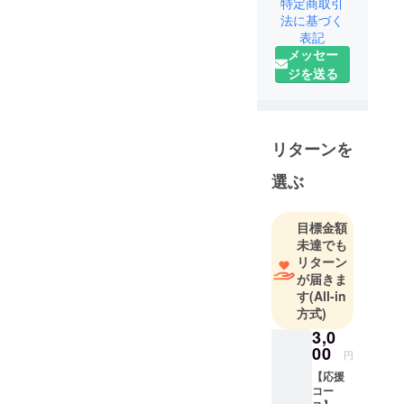
特定商取引
します。
法に基づく
子どもの頃
表記
メッセー
から慣れ親
ジを送る
しんできた
梅干しの香
りは、家族
や季節の記
リターンを
憶と結びつ
いた大切な
選ぶ
風景でし
た。
目標金額
しかし、そ
未達でも
の香りを生
リターン
み出してき
が届きま
た「木桶仕
す
(All-in
方式)
込み」は、
効率化や規
3,0
00
制の中で姿
円
を消しつつ
【応援
コー
あります。