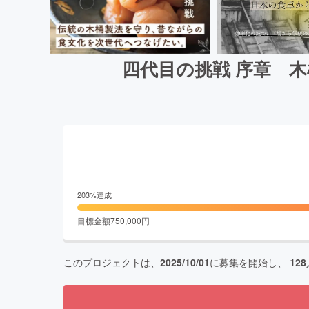
四代目の挑戦 序章 
203
%達成
目標金額
750,000
円
このプロジェクトは、
2025/10/01
に募集を開始し、
128