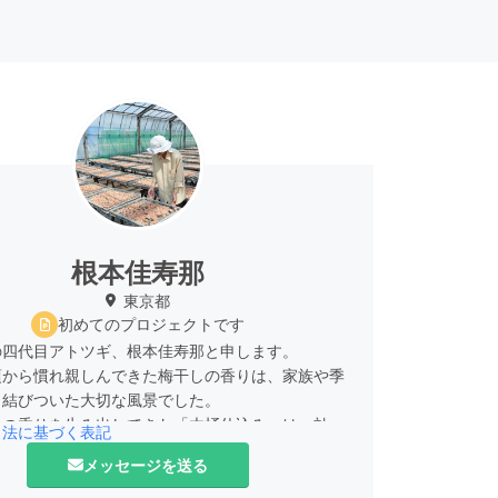
根本佳寿那
東京都
初めてのプロジェクトです
の四代目アトツギ、根本佳寿那と申します。
頃から慣れ親しんできた梅干しの香りは、家族や季
と結びついた大切な風景でした。
その香りを生み出してきた「木桶仕込み」は、効率
引法に基づく表記
の中で姿を消しつつあります。
メッセージを送る
業に惹かれきれない時期もありましたが、