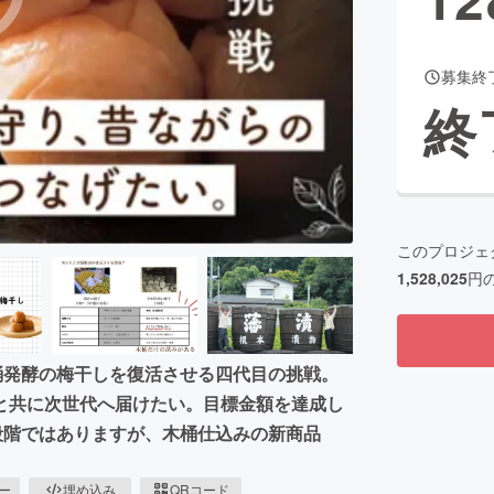
募集終
CAMPFIRE for Social Good
CAMPFIRE Creation
終
CAMPFIREふるさと納税
machi-ya
コミュニティ
このプロジェ
1,528,025
円
桶発酵の梅干しを復活させる四代目の挑戦。
と共に次世代へ届けたい。目標金額を達成し
想段階ではありますが、木桶仕込みの新商品
ピー
埋め込み
QRコード