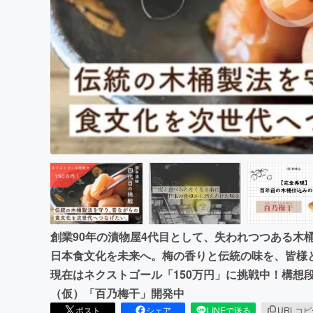
まちづくり・地域活性化
創業90年の漬物屋4代目として、失われつつある木
日本食文化を未来へ。梅の香りと伝統の味を、皆様
現在はネクストゴール「150万円」に挑戦中！構
（仮）「百乃梅干」開発中
ポスト
シェア
LINEで送る
URLコ