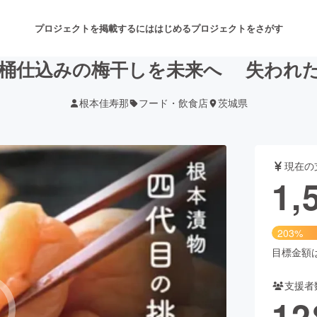
プロジェクトを掲載するには
はじめる
プロジェクトをさがす
木桶仕込みの梅干しを未来へ 失われ
根本佳寿那
フード・飲食店
茨城県
注目のリターン
注目の新着プロジェクト
募集終了が近いプロジェクト
も
現在の
音楽
舞台・パフォーマンス
1,
ゲーム・サービス開発
フード・飲食店
203%
書籍・雑誌出版
アニメ・漫画
目標金額は7
支援者
チャレンジ
ビューティー・ヘルスケ
12