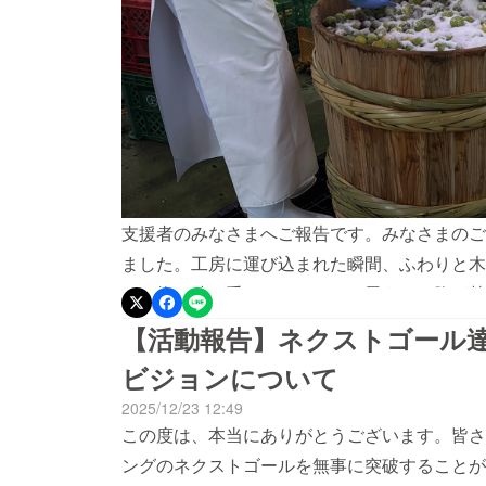
支援者のみなさまへご報告です。みなさまのご
ました。工房に運び込まれた瞬間、ふわりと木
こで梅と時を重ねていくのだと思うと、胸が熱
しっとりとした木肌。指でなぞると、これが百
【活動報告】ネクストゴール
が湧いてきます。そして先日、いよいよこの桶
ビジョンについて
を桶に並べていくと、工房いっぱいに梅のあの
2025/12/23 12:49
し、一段、また一段。木桶のなかで、梅と塩と
この度は、本当にありがとうございます。皆さ
包まれていると、ああ、ちゃんと「あたりまえ
ングのネクストゴールを無事に突破することが
うのです。この梅が、ふっくらと漬かりあがる