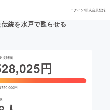
ログイン
/
新規会員登録
た伝統を水戸で甦らせる
うすぐ公開されます
支援総額
プロダクト
528,025
円
ファッション
スポーツ
50,000円
数
ア
ソーシャルグッド
8
人