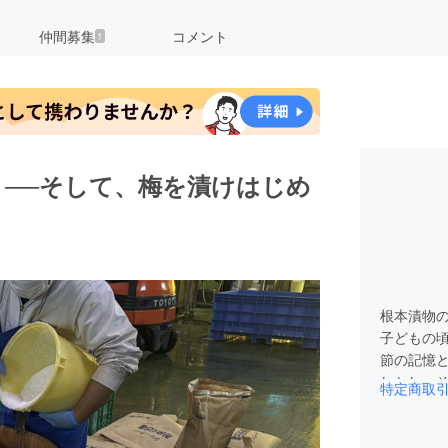
仲間募集
コメント
1
──そして、梅を漬けはじめ
根本漬物
子どもの
節の記憶
しかし、
特定商取
化や規制
一度は家