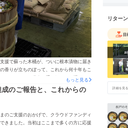
“アトツギ
けでなく
リターン
そこから
しました
目
この取り
失われか
す。
父と共に
支援で蘇った木桶が、ついに根本漬物に届き
たいと思
の香りが立ちのぼって、これから何十年もこ
どうか、
くなりました。職人の手で組まれた桶の、
もっと見る
す。
年つづく仕事の手触りなのだと、静かに実感
達成のご報告と、これからの
詳細を見
で梅を漬けはじめました。朝、もぎたての梅
甘酸っぱい香りが満ちていきます。塩をまぶ
時間がゆっくり溶け合っていく。あの香りに
まのご支援のおかげで、クラウドファンディ
」を未来へつなげているのだと、しみじみ思
できました。当初はここまで多くの方に応援
までには、まだ時間がかかります。けれど、