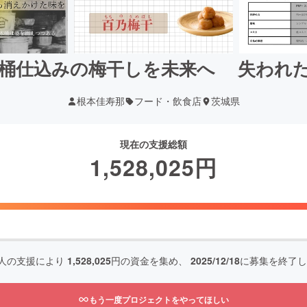
木桶仕込みの梅干しを未来へ 失われ
根本佳寿那
フード・飲食店
茨城県
現在の支援総額
1,528,025
円
人の支援により
1,528,025
円の資金を集め、
2025/12/18
に募集を終了し
もう一度プロジェクトをやってほしい