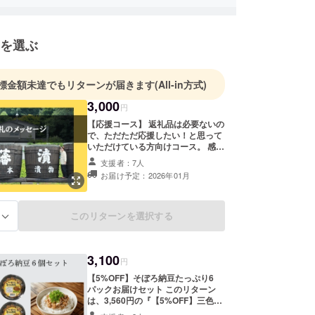
ベンチャー”という考え方に出会い、伝統は守るだ
未来をつくる力になると気づきました。
を選ぶ
、私は後継者として木桶発酵を甦らせる挑戦を決意
。
標金額未達でもリターンが届きます
(All-in方式)
組みは、単に商品をつくることではなく、
3,000
けている食文化を次の世代へ手渡すための一歩で
円
【応援コース】 返礼品は必要ないの
で、ただただ応援したい！と思って
、そして地域の方々と共に、少しずつ形にしていき
いただけている方向けコース。 感謝
っています。
の気持ちを込めて、お礼のメッセー
支援者：7人
ジをお送りします。 ※このリターン
お届け予定：2026年01月
は【応援コース（5,000円）】【応
この挑戦を温かく見守っていただければ嬉しいで
援コース（10,000円）】のリターン
と同じ内容になります。
このリターンを選択する
る
3,100
円
【5%OFF】そぼろ納豆たっぷり6
パックお届けセット このリターン
は、3,560円の『【5%OFF】三色詰
合わせ梅 ＋ そぼろ納豆 3つセット』