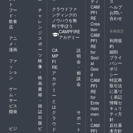
ティ
ス
ト
CAM
ヘルプ
クラウドファ
フー
チ
PFI
お問い
ンディングの
ド・
ャ
RE
合わせ
ノウハウを無
飲食
レ
Crea
料で学ぼう
店
ン
tion
各種規定
CAMPFIRE
ジ
CAM
アカデミー
アニ
ス
利用規
PFI
メ・
ポ
約
RE
漫画
ー
CA
説
細則
for
ツ
MP
明
プライ
Soci
ファ
映
FI
会
バシー
al
ッ
像
RE
・
ポリ
Goo
ショ
・
ア
相
シー
d
ン
映
カ
談
特定商
CAM
画
デ
会
取引法
PFI
ゲー
書
ミ
に基づ
RE
ム・
籍
ー
く表記
for
サー
・
と
情報セ
Ente
ビス
雑
は
キュリ
rtain
開発
誌
ク
サ
ティ方
men
出
ラ
ポ
針
t
版
ウ
ー
反社基
CAM
ビジ
ビ
ド
ト
本方針
PFI