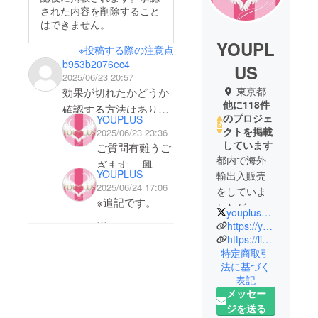
された内容を削除すること
はできません。
YOUPL
※投稿する際の注意点
b953b2076ec4
US
2025/06/23 20:57
東京都
効果が切れたかどうか
他に118件
確認する方法はありま
のプロジェ
YOUPLUS
すか？
クトを掲載
2025/06/23 23:36
しています
ご質問有難うご
都内で海外
ざます。 興味
YOUPLUS
輸出入販売
を持って頂き嬉
2025/06/24 17:06
をしていま
しく思います。
※追記です。
したが、コ
youplus_okayama
今回の質問なの
ロナ禍以降
https://youplus-eu.myshopify.com
ですが、実を言
スキミングされ
はネットだ
https://line.me/R/ti/p/@670arfti
うところ、私自
特定商取引
る場所として多
けで運営を
法に基づく
身も知りたいの
しています
いのが空港やレ
表記
です。 私から
海外で良い
ストランやデ
メッセー
お答えできるこ
なと思った
パートなど大勢
ジを送る
商品などを
とは、似た商品