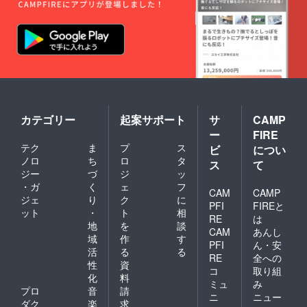
カテゴリー
起案サポート
サ
CAMP
ー
FIRE
テク
ま
プ
ス
ビ
につい
ノロ
ち
ロ
タ
ス
て
ジー
づ
ジ
ッ
・ガ
く
ェ
フ
CAM
CAMP
ジェ
り
ク
に
PFI
FIREと
ット
・
ト
相
RE
は
地
を
談
CAM
あんし
域
作
す
PFI
ん・安
活
る
る
RE
全への
性
資
コ
取り組
化
料
ミュ
み
プロ
音
請
ニ
ニュー
ダク
楽
求