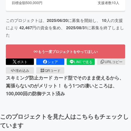
目標金額
500,000
円
支援者数
10
人
このプロジェクトは、
2025/06/20
に募集を開始し、
10
人の支援
により
42,467
円の資金を集め、
2025/08/31
に募集を終了しまし
た
もう一度プロジェクトをやってほしい
ポスト
シェア
LINEで送る
URLコピー
埋め込み
QRコード
スキミング防止カード カード型でそのまま使えるから、
嵩張らないのがメリット！ もう1つの凄いところは、
100,000回の防御テスト済み
このプロジェクトを見た人はこちらもチェックし
ています