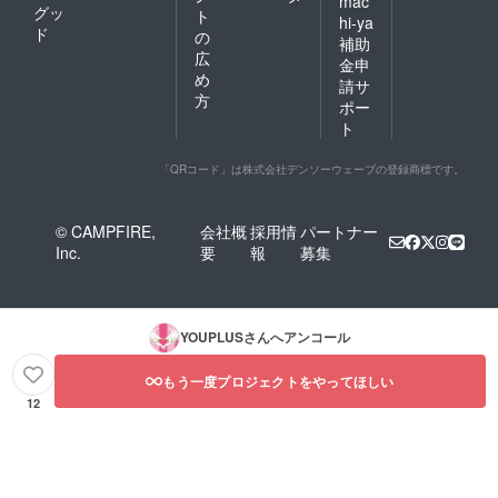
mac
グッ
ト
hi-ya
ド
の
補助
広
金申
め
請サ
方
ポー
ト
「QRコード」は株式会社デンソーウェーブの登録商標です。
© CAMPFIRE,
会社概
採用情
パートナー
Inc.
要
報
募集
YOUPLUS
さんへアンコール
もう一度プロジェクトをやってほしい
12