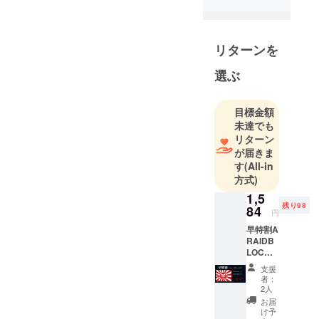
がいる場所な
海外の製造
はいくつか他
ど。個人店など
販売元に交
ネットでも販売
でもあります
渉し、正規
リターンを
をされていま
が・・・
代理店契
す。 しかし、
選ぶ
約、または
私が知る限り、
例えば、空港で
OEM契約な
私が調べた限
1日に100回スキ
どをし、正
目標金額
り、どのカード
ミングを受けた
式に証明書
未達でも
も防御テストを
リターン
を頂いた商
場合、約2.7年
が届きま
した。このカー
品をクラ
ほど使用が可
す
(All-in
ドの寿命的なこ
ファンでプ
能。1日に数回
方式)
ロジェクト
とは一才記載さ
程度のスキミン
1,5
していま
れていません。
残り98
グを受ける場合
84
円
す。
私自身も制作段
でしたら数十年
早特割A
出来るだけ
階において、今
RAIDB
使用が可能とな
お安く提供
LOCK×
回おっしゃられ
ります。
１枚
するつもり
支援
たことが気に
（100名
者：
です。
様限
2人
なったいたので
出来ることな
他の方と似
定） 通
お届
製造元へ確認を
常販売
ら、カード自体
た商品、全
け予