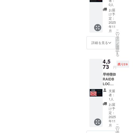
者：
小型ディスプレ
１枚 通
0人
ますが宜し
ん。 １番気を
イと関連制御回
常販売
お届
くお願い致
価格：
つけなければな
け予
路を組み込み、
1,980円
します。
定：
らないことは、
バックグラウン
から
2025
年11
10%OF
クレジットカー
ドシステムと組
こ
月
F 1,782
の
ドなどを実際に
リ
み合わせること
円（送
タ
ー
料込
使う時です。
ン
詳細を見る
で、残りの使用
を
み）
選
海外ではカード
択
回数を表示する
す
る
リーダーにス
などの機能を実
4,5
キャン装置を取
残り29
現することがで
73
円
り付けている場
きる。しかし、
早特割B
合もあります
RAIDB
これらのカード
LOCK×
し、時には決済
は主に特定の閉
3枚（30
支援
時にカード自体
名様限
鎖システムに応
者：
定） 通
1人
を店員に渡す場
用されており、
常販売
お届
面があります。
価格：
一般的な意味で
け予
5,940円
定：
その際は本人が
の盗難防止カー
から
2025
気をつけなけれ
年11
23%OF
ドとは機能や応
こ
月
F 4,573
の
ばなりません。
用シーンが異な
リ
円（送
タ