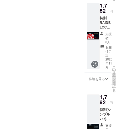
ト作成しま
済みとなりま
1,7
りの盗難防止ブ
した。
82
す。 もしする
円
ラシの回数を表
是非、追加
特割
と100,001回目
示する関連ハー
ください。
RAIDB
で効果が切れる
お得な情報
ドウェアと回路
LOCK×
１枚 通
かもしれません
や、クーポ
が集積されてお
支援
常販売
者：
し、200,000回
ン券などお
らず、この情報
価格：
0人
配りしてい
1,980円
目での効果が持
を記録し表示す
お届
から
け予
ます。
続をしているか
るためのソフト
10%OF
定：
支援頂いた
F 1,782
2025
もしれません。
ウェアシステム
年11
円（送
商品の不具
そして、防御が
こ
月
も不足してい
料込
の
合なども
リ
み）
可能な状態は財
タ
る。
ー
LINEから
ン
詳細を見る
布の中に入れて
を
メッセージ
選
択
いる状態だった
す
一部のスマート
を頂けたら
る
り、スキミング
カード、例えば
対応も早い
1,7
防止カードとク
82
です。
一部のキャンパ
円
レジットカード
スパス、企業
特割(シ
ンプル
などが近い状態
至らないこ
ゲートカードな
ver)
とが多々あ
でなければ効果
どは、カードに
RAIDB
支援
るかと思い
LOCK×
が発動しませ