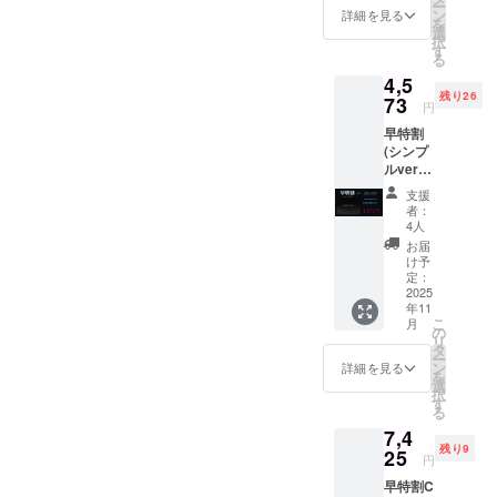
ー
遠隔でのスキャ
料込
る。
ン
詳細を見る
を
み）
選
ンが防御出来る
択
す
る
とご理解頂けた
盗難防止カード
4,5
らと思います。
に残りの盗難防
残り26
73
円
私自身、
止ブラシの回数
早特割
100,000回は防
を表示させるに
(シンプ
御テスト立証済
ルver)
は、カードの設
30名様
みという点だけ
支援
計と製造時に特
限定
者：
でも、他とは違
RAIDB
別な考慮を行
4人
LOCK×
お届
うと思っており
い、対応する電
3枚 通
け予
ます。 これ
常販売
定：
子部品、回路設
価格：
2025
で、あなた様が
計、ソフトウェ
年11
5,940円
こ
月
納得出来る説明
から
の
アサポートを増
リ
23%OF
タ
が出来たかどう
ー
やす必要があり
F 4,573
ン
詳細を見る
を
かも私にもわか
円（送
選
ます。また、外
択
料込
す
りませんが、
る
部の読み書きデ
み）
今、私が答えれ
7,4
バイスやシステ
残り9
25
ることは以上と
円
ムと対話して、
早特割C
なります。 質
回数の記録と更