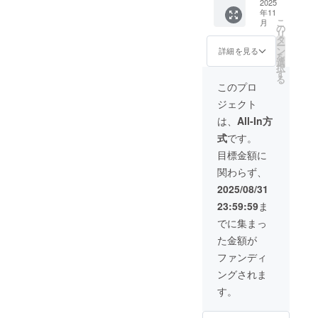
ターン
2025
年11
が限定
こ
月
人数に
の
リ
してい
タ
ー
たつも
ン
詳細を見る
を
りがで
選
択
きてい
す
る
ません
このプロ
でした
ジェクト
ので改
めて追
は、
All-In方
加で
式
です。
す。 既
に1名の
目標金額に
支援者
関わらず、
様がい
らっ
2025/08/31
しゃる
23:59:59
ま
ので、
残り９
でに集まっ
名とな
た金額が
ります
通常販
ファンディ
売価
ングされま
格：
9,900円
す。
から
25%OF