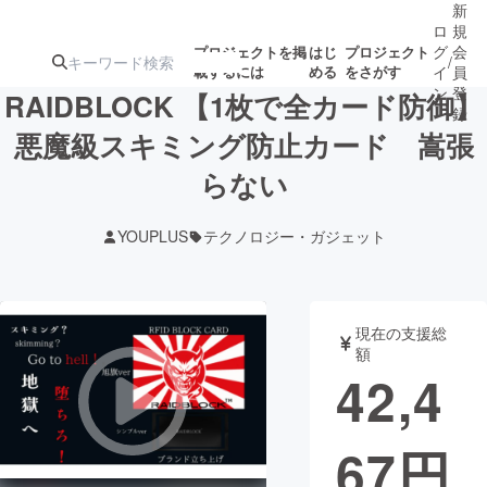
新
ロ
規
グ
会
プロジェクトを掲
はじ
プロジェクト
/
載するには
める
をさがす
イ
員
ン
登
RAIDBLOCK 【1枚で全カード防御】
録
悪魔級スキミング防止カード 嵩張
らない
人気のプロ
注目のリ
注目の新着プロ
募集終了が近いプ
もうすぐ公開
ジェクト
ターン
ジェクト
ロジェクト
されます
YOUPLUS
テクノロジー・ガジェット
アート・写真
音楽
現在の支援総
テクノロジー・ガジェット
ゲーム・サ
額
42,4
映像・映画
書籍・雑誌
67
円
ビジネス・起業
チャレンジ