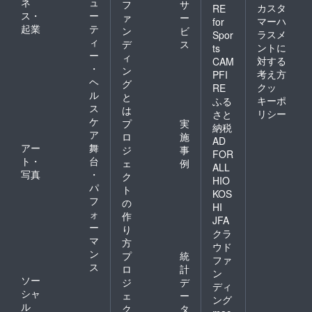
ネ
ュ
フ
サ
カスタ
RE
ス・
ー
ァ
ー
マーハ
for
起業
テ
ン
ビ
ラスメ
Spor
ィ
デ
ス
ントに
ts
ー
ィ
対する
CAM
・
ン
考え方
PFI
ヘ
グ
クッ
RE
ル
と
キーポ
ふる
ス
は
リシー
さと
ケ
プ
実
納税
ア
ロ
施
AD
アー
舞
ジ
事
FOR
ト・
台
ェ
例
ALL
写真
・
ク
HIO
パ
ト
KOS
フ
の
HI
ォ
作
JFA
ー
り
クラ
マ
方
ウド
ン
プ
統
ファ
ス
ロ
計
ン
ソー
ジ
デ
ディ
シャ
ェ
ー
ング
ル
ク
タ