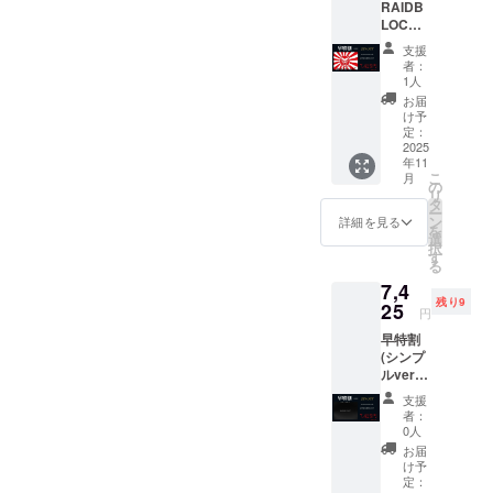
RAIDB
問頂き有難うご
新を実現する必
LOCK×
5枚（10
ざいました。
要があります。
支援
名様限
者：
しかし、これに
定） 通
1人
常販売
よりカードのコ
お届
価格：
け予
ストと複雑さが
9,900円
定：
から
2025
増加し、現在で
年11
25%OF
こ
月
は一般的な盗難
F 7,425
の
リ
円（送
タ
防止カード製品
ー
料込
ン
詳細を見る
を
ではこのような
み）
選
択
す
設計はあまり見
る
られない。
7,4
残り9
25
円
以上が回答とな
早特割
(シンプ
ります。
ルver)
RAIDB
支援
LOCK×
者：
5枚 10
0人
名様限
お届
定（前
け予
回のリ
定：