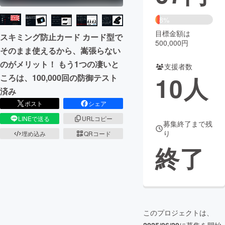
まちづくり・地域活性化
8%
目標金額は
スキミング防止カード カード型で
500,000円
そのまま使えるから、嵩張らない
CAMPFIRE for Social Good
CAMPFIRE Creation
のがメリット！ もう1つの凄いと
CAMPFIREふるさと納税
machi-ya
コミュニティ
支援者数
10
人
ころは、100,000回の防御テスト
済み
ポスト
シェア
LINEで送る
URLコピー
募集終了まで残
り
埋め込み
QRコード
終了
このプロジェクトは、