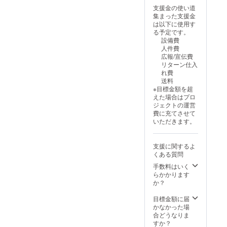
F 7,425
支援金の使い道
円（送
集まった支援金
料込
は以下に使用す
み）
る予定です。
設備費
人件費
広報/宣伝費
リターン仕入
れ費
送料
※目標金額を超
えた場合はプロ
ジェクトの運営
費に充てさせて
いただきます。
支援に関するよ
くある質問
手数料はいく
らかかります
か？
目標金額に届
かなかった場
合どうなりま
すか？