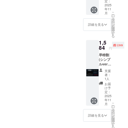
価格：
定：
取ったのです
く同じ商品
にデジタル表示
1,980円
2025
が、今のカード
年11
があると思
から
でもと考えまし
こ
月
20%OF
の
の厚み、並びに
いますが、
たが、
リ
F 1,584
タ
その中でも
ー
価格では後、何
円（送
ン
詳細を見る
を
料込
最安を目指
選
回防御が出来る
RFIDシールド
択
み）
す
していま
る
のか？は分から
技術を採用した
す。
1,5
ないそうです。
カードなど、一
残り99
84
当店の公式
円
調べるには、実
般的な盗難防止
オンライン
早特割
際にスキャンを
カードは、主に
(シンプ
ショップで
してみる事で判
ルver)
金属層や干渉信
はキャンプ
100名様
断することにな
支援
号によってカー
ファイヤー
限定
者：
ります。 た
RAIDB
でご紹介で
ドリーダーの
1人
LOCK×
お届
だ、今回、当店
きていない
カード情報の読
１枚 通
け予
で発売するカー
商品など数
常販売
定：
み取りを遮断
価格：
2025
多く販売中
ドは説明文にも
し、盗難防止ブ
年11
1,980円
です。
こ
月
記載をしており
から
の
ラシの目的を実
リ
20%OF
タ
ますが、
ー
現する。その設
F 1,584
ン
詳細を見る
LINEビジネ
を
100,000回の防
円（送
選
計の重点は信号
択
スアカウン
料込
す
御テストは立証
る
遮蔽にあり、残
み）