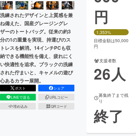
円
まちづくり・地域活性化
洗練されたデザインと上質感を兼
ね備えた、国産グレージングレ
CAMPFIRE for Social Good
CAMPFIRE Creation
ザーのトートバッグ。従来の約3
1,353%
CAMPFIREふるさと納税
machi-ya
コミュニティ
分の1の重量を実現、持運びのス
目標金額は50,000
円
トレスを解消。14インチPCも収
納できる機能性を備え、疲れにく
支援者数
い快適性を追求。ブラックの洗練
26
人
された佇まいと、キャメルの遊び
心あるカラー展開。
ポスト
シェア
募集終了まで残
LINEで送る
URLコピー
り
埋め込み
QRコード
終了