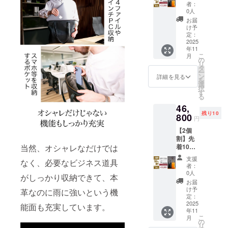
ザー
円
者：
トー
→【40
0人
ト
%OFF
お届
NIST
】
け予
LUXE
31,200
定：
（キャ
2025
円 ※税
年11
メルOR
込、送
こ
月
ブラッ
料込み
の
リ
ク） 日
の価格
タ
ー
本製
です。
ン
詳細を見る
を
トート
選
択
バッグ
す
る
×1
46,
《18,20
残り10
0円もお
800
円
得！》
【2個
一般販
割】先
売予定
当然、オシャレなだけでは
着10名
価格
様 レ
52,000
支援
なく、必要なビジネス道具
ザー
円
者：
トー
→【35
0人
がしっかり収納できて、本
ト
%OFF
お届
NIST
】
け予
革なのに雨に強いという機
LUXE
33,800
定：
（キャ
2025
円 ※税
能面も充実しています。
年11
メルOR
込、送
こ
月
ブラッ
料込み
の
リ