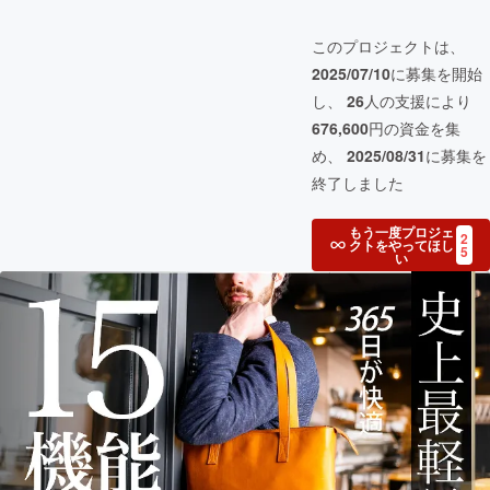
このプロジェクトは、
2025/07/10
に募集を開始
し、
26
人の支援により
676,600
円の資金を集
め、
2025/08/31
に募集を
終了しました
もう一度プロジェ
2
クトをやってほし
5
い