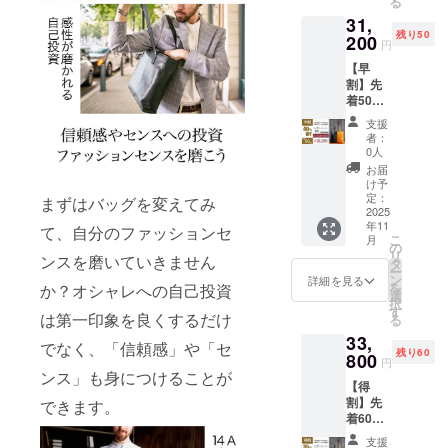
る
×1
開発経験を
31,
《23,40
活かし、皆
残り50
0円もお
200
円
様の生活を
得！》
【早
一般販
少しでも豊
割】先
売予定
かにできれ
着50名
価格
様 レ
ば幸いで
52,000
支援
ザー
円
者：
す。
トー
→【45
0人
ト
%OFF
お届
NIST
】
け予
LUXE
28,600
定：
まずはバッグを変えてみ
（キャ
2025
円 ※税
年11
メルOR
て、自分のファッションセ
込、送
こ
月
ブラッ
料込み
の
リ
ンスを磨いていきません
ク） 日
の価格
タ
ー
本製
です。
ン
詳細を見る
を
か？オシャレへの自己投資
トート
選
択
バッグ
す
は第一印象を良くするだけ
る
×1
33,
《20,80
でなく、「信頼感」や「セ
残り60
0円もお
800
円
得！》
ンス」も身につけることが
【得
一般販
割】先
できます。
売予定
着60名
価格
様 レ
52,000
支援