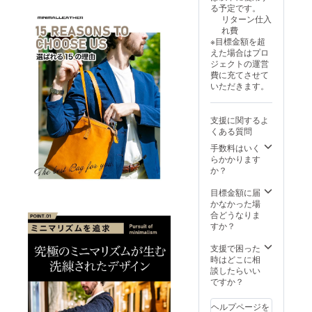
る予定です。
リターン仕入
れ費
※目標金額を超
えた場合はプロ
ジェクトの運営
費に充てさせて
いただきます。
支援に関するよ
くある質問
手数料はいく
らかかります
か？
目標金額に届
かなかった場
合どうなりま
すか？
支援で困った
時はどこに相
談したらいい
ですか？
ヘルプページを