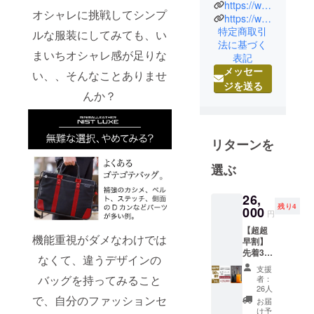
ザー）はサ
https://www.instagram.com/minimal._leather/
オシャレに挑戦してシンプ
スティナブ
https://www.facebook.com/profile.php?id=100087149800665
特定商取引
ルな素材で
ルな服装にしてみても、い
法に基づく
ある本革の
まいちオシャレ感が足りな
表記
良さを多く
メッセー
い、、そんなことありませ
の方に感じ
ジを送る
て頂くため
んか？
に、ミニマ
ルで機能的
なプロダク
リターンを
トをご提案
選ぶ
していま
す。
26,
既存の流通
残り4
000
円
では避けら
【超超
れなかった
機能重視がダメなわけでは
早割】
中間マージ
先着30
なくて、違うデザインの
ンや広告費
名様 レ
支援
ザー
バッグを持ってみること
用の無駄を
者：
トー
26人
省き、高品
ト
で、自分のファッションセ
お届
NIST
質な商品を
け予