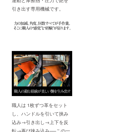
運動と摩擦熱・圧力で艶を
引き出す専用機械です。
職人は 1枚ずつ革をセット
し、ハンドルを引いて挟み
込み→引き出し→上下を反
転→再び挟み込み──この一