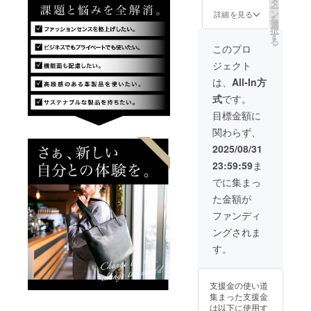
ク） 日
の価格
タ
ー
本製
です。
ン
詳細を見る
を
トート
選
択
バッグ
す
る
×2
このプロ
《57,20
ジェクト
0円もお
得！》
は、
All-In方
一般販
式
です。
売予定
価格
目標金額に
104,000
関わらず、
円
→【55
2025/08/31
%OFF
23:59:59
ま
】
46,800
でに集まっ
円 ※税
た金額が
込、送
料込み
ファンディ
の価格
ングされま
です。
す。
支援金の使い道
集まった支援金
は以下に使用す