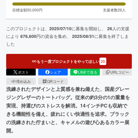
目標金額
50,000
円
支援者数
26
人
このプロジェクトは、
2025/07/10
に募集を開始し、
26
人の支援
により
676,600
円の資金を集め、
2025/08/31
に募集を終了しま
した
もう一度プロジェクトをやってほしい
25
ポスト
シェア
LINEで送る
URLコピー
埋め込み
QRコード
洗練されたデザインと上質感を兼ね備えた、国産グレー
ジングレザーのトートバッグ。従来の約3分の1の重量を
実現、持運びのストレスを解消。14インチPCも収納で
きる機能性を備え、疲れにくい快適性を追求。ブラック
の洗練された佇まいと、キャメルの遊び心あるカラー展
開。