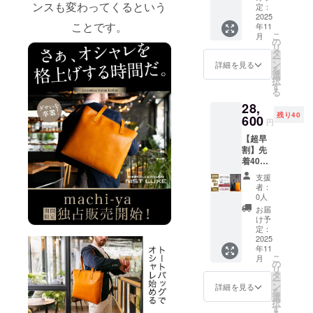
ンスも変わってくるという
LUXE
定：
適正な価格
（キャ
2025
ことです。
でご提供い
年11
メルOR
こ
月
ブラッ
たします。
の
リ
ク） 日
タ
国内外の協
ー
本製
ン
詳細を見る
を
力工場と提
トート
選
択
バッグ
す
携して本物
る
×1
の製品、今
28,
《26,00
残り40
0円もお
の時代に必
600
円
得！》
要とされて
【超早
一般販
いるプロダ
割】先
売予定
着40名
価格
クトを企画
様 レ
52,000
支援
開発してい
ザー
円
者：
トー
ます。
→【50
0人
ト
%OFF
お届
日本国内の
NIST
】
け予
有名バラエ
LUXE
26,000
定：
（キャ
2025
円 ※税
ティショッ
年11
メルOR
込、送
プへの商品
こ
月
ブラッ
料込み
の
リ
供給や200商
ク） 日
の価格
タ
ー
本製
です。
ン
詳細を見る
品以上もの
を
トート
選
プロダクト
択
バッグ
す