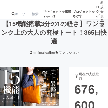
新
ロ
規
グ
会
プロジェクトを掲載
プロジェクトを
/
するには
さがす
イ
員
ン
登
【15機能搭載3分の1の軽さ】ワンラ
録
ンク上の大人の究極トート！365日快
適
人気のプロ
注目のリ
注目の新着プロ
募集終了が近いプ
もうすぐ公開
ジェクト
ターン
ジェクト
ロジェクト
されます
minimalleather
ファッション
アート・写真
音楽
現在の支援総
テクノロジー・ガジェット
ゲーム・サ
額
676,
映像・映画
書籍・雑誌
600
ビジネス・起業
チャレンジ