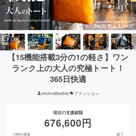
【15機能搭載3分の1の軽さ】ワン
ランク上の大人の究極トート！
365日快適
minimalleather
ファッション
現在の支援総額
676,600
円
終了
1,353
%達成