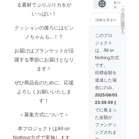
年11
ト 1点
る素材でぷりぷりカキが
こ
月
・直筆
の
リ
いっぱい！
ミニ色
タ
ー
紙 1点
ン
詳細を見る
を
・マス
選
クッションの後ろにはピン
択
キング
す
る
テー
このプロ
ノちゃんも...！？
プ 1点
ジェクト
・キャ
ンバス
お届けはブランケットが活
は、All-or-
ポー
Nothing方式
チ 1点
躍する季節にお届けとなり
・マグ
です。
ます！
カッ
目標金額を
プ 1点
・刺繍
達成した場
ぜひ商品化のために、応援
ハンカ
合にのみ、
チ 1点
よろしくお願いいたしま
・記念
2025/08/03
カー
す！
23:59:59
ま
ド 1点
●色紙イ
でに集まっ
ラスト
＜募集方式について＞
た金額が
はイ
メージ
ファンディ
本プロジェクトはAll-or-
画像に
ングされま
なりま
Nothing方式で実施します。
す。 ●