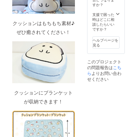
像はイ
すか？
メージ
です。
支援で困った
金額に
時はどこに相
クッションはもちもち素材♪
は消費
談したらいい
税
ですか？
ぜひ癒されてください！
（10%
）と送
ヘルプページを
料990円
見る
を含ん
でおり
ます。
このプロジェクト
の問題報告は
こち
ら
よりお問い合わ
せください
クッションにブランケット
が収納できます！