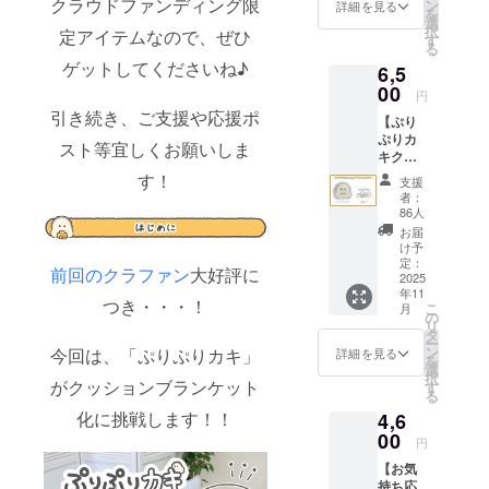
プ 1点
クラウドファンディング限
チ 1点
ン
詳細を見る
を
・キャ
・記念
選
択
定アイテムなので、ぜひ
ンバス
カー
す
る
ポー
ド 1点
ゲットしてくださいね♪
6,5
チ 1点
画像は
・マグ
00
イメー
円
カッ
ジで
引き続き、ご支援や応援ポ
【ぷり
プ 1点
す。 金
ぷりカ
・刺繍
額には
スト等宜しくお願いしま
キクッ
ハンカ
消費税
ション
チ 1点
す！
（10%
支援
ブラン
・記念
）を含
者：
ケット
カー
んでお
86人
プラ
ド 1点
りま
お届
ン】 ・
画像は
す。
け予
クッ
イメー
定：
前回のクラファン
大好評に
ション
2025
ジで
年11
ブラン
す。 金
つき・・・！
こ
月
ケッ
額には
の
リ
ト 1点
消費税
タ
ー
・記念
（10%
ン
今回は、「ぷりぷりカキ」
詳細を見る
を
カー
）と送
選
択
ド 1点
がクッションブランケット
料990円
す
る
画像は
を含ん
化に挑戦します！！
4,6
イメー
でおり
ジで
00
ます。
円
す。 金
【お気
額には
持ち応
消費税