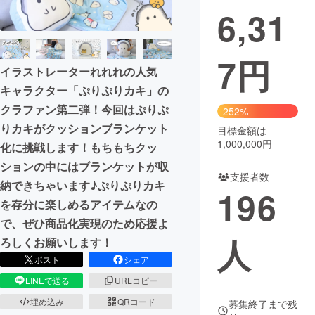
6,31
7
円
イラストレーターれれれの人気
キャラクター「ぷりぷりカキ」の
クラファン第二弾！今回はぷりぷ
252%
りカキがクッションブランケット
目標金額は
1,000,000円
化に挑戦します！もちもちクッ
ションの中にはブランケットが収
支援者数
納できちゃいます♪ぷりぷりカキ
196
を存分に楽しめるアイテムなの
で、ぜひ商品化実現のため応援よ
人
ろしくお願いします！
ポスト
シェア
LINEで送る
URLコピー
埋め込み
QRコード
募集終了まで残