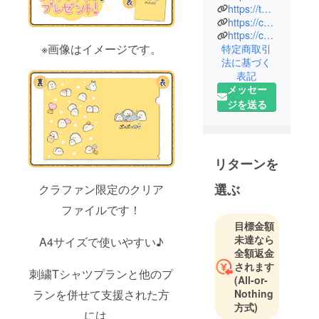
イヤー クリ
https://twitter.com/CF_Creation
エーショ
https://camp-fire.jp/privacy
https://camp-fire.jp/inquiries
ン）」は、
※画像はイメージです。
特定商取引
株式会社
法に基づく
CAMPFIRE
表記
の商品企画
メッセー
チームで
ジを送る
す。
クラウド
ファンディ
ングでの商
リターンを
品化実現を
選ぶ
クラファン限定のクリア
目指して、
クリエイ
ファイルです！
ターとのコ
目標金額
未達なら
ラボ企画や
A4サイズで使いやすい♪
全額返金
自社オリジ
されます
ナルのアイ
刺繍Tシャツプランと他のプ
(All-or-
テム企画を
ランを併せて支援された方
Nothing
行ってま
方式)
には、
す。