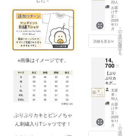
いっぱ
でおり
23人
いプラ
ます。
お届
◾️ プライバ
ン 送料
け予
1,100円
定：
シーポリ
分割引
2025
シー
年11
になっ
こ
月
ている
お問い合わ
の
リ
お得な
タ
せ内容に関
ー
プラン
ン
詳細を見る
を
しては、プ
です。
選
択
・クッ
ライバシー
す
る
ション
ポリシーに
14,
※画像はイメージです。
ブラン
準じて管理
ケッ
700
円
ト 2点
させていた
【ぷり
・マス
だきます。
ぷりカ
キング
キグッ
テー
ズプラ
プ 1点
支援
ン】 ・
・キャ
者：
クッ
ンバス
50人
ション
ポー
お届
ブラン
チ 1点
け予
ケッ
・マグ
定：
ぷりぷりカキとピンノちゃ
ト 1点
2025
カッ
年11
・マス
プ 1点
ん刺繍入りTシャツです！
こ
月
キング
・刺繍
の
リ
テー
ハンカ
タ
ー