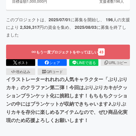
目標金額
1,000,000
円
支援者数
196
人
このプロジェクトは、
2025/07/01
に募集を開始し、
196
人の支援
により
2,526,317
円の資金を集め、
2025/08/03
に募集を終了し
ました
もう一度プロジェクトをやってほしい
43
ポスト
シェア
LINEで送る
URLコピー
埋め込み
QRコード
イラストレーターれれれの人気キャラクター「ぷりぷり
カキ」のクラファン第二弾！今回はぷりぷりカキがクッ
ションブランケット化に挑戦します！もちもちクッショ
ンの中にはブランケットが収納できちゃいます♪ぷりぷ
りカキを存分に楽しめるアイテムなので、ぜひ商品化実
現のため応援よろしくお願いします！