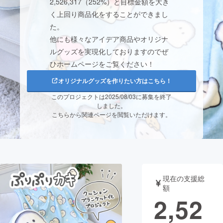
2,526,317（252%）と目標金額を大き
く上回り商品化をすることができまし
まちづくり・地域活性化
た。
他にも様々なアイデア商品やオリジナ
CAMPFIRE for Social Good
CAMPFIRE Creation
ルグッズを実現化しておりますのでぜ
ひホームページをご覧ください！
CAMPFIREふるさと納税
machi-ya
コミュニティ
オリジナルグッズを作りたい方はこちら！
このプロジェクトは2025/08/03に募集を終了
しました。
こちらから関連ページを閲覧いただけます。
現在の支援総
額
2,52