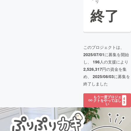
り
終了
このプロジェクトは、
2025/07/01
に募集を開始
し、
196
人の支援により
2,526,317
円の資金を集
め、
2025/08/03
に募集を
終了しました
もう一度プロジェ
4
クトをやってほし
3
い