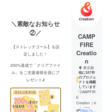
＼素敵なお知らせ
②／
CAMP
FIRE
【ストレッチゴール】を設
Creatio
定しました！
n
200%達成で「クリアファイ
東京都
ル」をご支援者様全員にプ
他に357件
のプロジェ
レゼント♪
クトを掲載
しています
「CAMPFIR
E
Creation（キ
ャンプファ
https://camp-fire.jp/creation