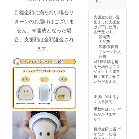
す。
必ず備
考欄
目標金額に満たない場合リ
に、色
支援金の使い道
紙に入
ターンのお届けはございま
集まった支援金
れる宛
は以下に使用す
名をご
せん。未達成となった場
る予定です。
記入く
設備費
ださ
合、支援額は全額返金され
人件費
い。 ●
広報/宣伝費
ます。
宛名の
リターン仕入
必要が
れ費
ない場
※目標金額を超
合は
えた場合はプロ
「宛名
ジェクトの運営
不要」
費に充てさせて
とご記
いただきます。
入くだ
さい。
●恐縮で
支援に関するよ
すが、
くある質問
備考欄
記入後
手数料はいく
の宛名
らかかります
変更は
か？
不可と
なって
目標金額に届
おりま
かなかった場
す。 画
合どうなりま