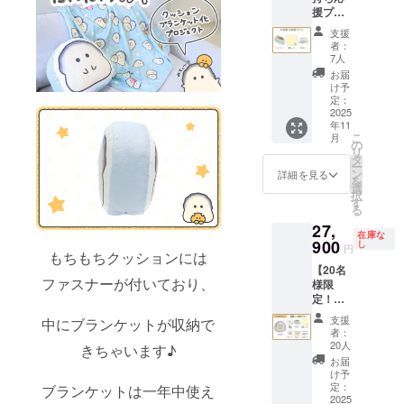
援プラ
（10%
ン】 ・
）と送
支援
マスキ
料990円
者：
ング
を含ん
7人
テー
でおり
お届
プ 1点
ます。
け予
・刺繍
定：
ハンカ
2025
年11
チ 1点
こ
月
・記念
の
リ
カー
タ
ー
ド 1点
ン
詳細を見る
を
画像は
選
択
イメー
す
る
ジで
27,
す。 金
在庫な
額には
900
し
円
もちもちクッションには
消費税
【20名
（10%
ファスナーが付いており、
様限
）と送
定！】
料660円
直筆ミ
を含ん
支援
中にブランケットが収納で
ニ色紙
でおり
者：
プラン
ます。
20人
きちゃいます♪
・クッ
お届
ション
け予
ブラン
定：
ブランケットは一年中使え
ケッ
2025