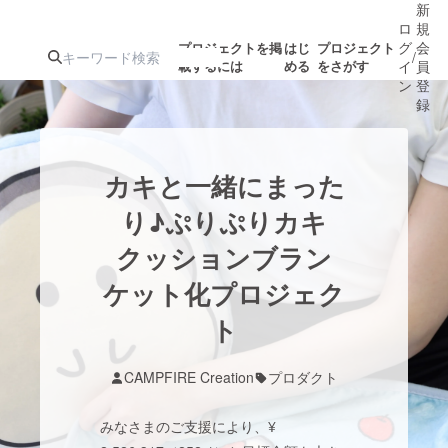
新
ロ
規
グ
会
プロジェクトを掲
はじ
プロジェクト
/
載するには
める
をさがす
イ
員
ン
登
録
人気のプロ
注目のリ
注目の新着プロ
募集終了が近いプ
もうすぐ公開
カキと一緒にまった
ジェクト
ターン
ジェクト
ロジェクト
されます
り♪ぷりぷりカキ
クッションブラン
アート・写真
音楽
ケット化プロジェク
テクノロジー・ガジェット
ト
ゲーム・サ
映像・映画
書籍・雑誌
CAMPFIRE Creation
プロダクト
みなさまのご支援により、¥
ビジネス・起業
チャレンジ