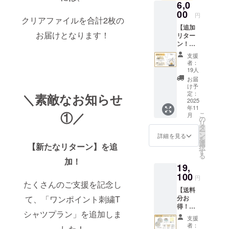
6,0
00
円
クリアファイルを合計2枚の
◾️営業日のご
【追加
案内
お届けとなります！
リター
ン！ワ
営業時間：
ンポイ
平日 10:00〜
支援
ント刺
者：
18:00 (土日
繍Tシャ
19人
ツプラ
祝、年末年
お届
ン】 ・
け予
始除く)
Tシャ
定：
＼素敵なお知らせ
※お問い合わ
ツ
2025
年11
（サイ
せから3営業
①／
こ
月
ズ：
の
日以内にご
リ
S/M/L/X
タ
ー
L/XXL/X
返信させて
ン
詳細を見る
を
XXL）
選
いただきま
【新たなリターン】を追
択
画像は
す
る
す。
イメー
加！
19,
ジで
※ ご質問に
す。 金
100
円
よってはお
額には
たくさんのご支援を記念し
【送料
応えできか
消費税
て、「ワンポイント刺繍T
分お
（10%
ねる場合も
得！】
）と送
ございま
シャツプラン」を追加しま
ぷりぷ
料990円
支援
りカキ
を含ん
す。
者：
した！