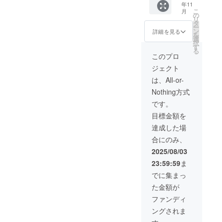
年11
ト 1点
こ
月
・直筆
の
リ
ミニ色
タ
ー
紙 1点
ン
詳細を見る
を
・マス
選
択
キング
す
る
テー
このプロ
プ 1点
ジェクト
・キャ
ンバス
は、All-or-
ポー
Nothing方式
チ 1点
・マグ
です。
カッ
目標金額を
プ 1点
・刺繍
達成した場
ハンカ
合にのみ、
チ 1点
・記念
2025/08/03
カー
23:59:59
ま
ド 1点
●色紙イ
でに集まっ
ラスト
た金額が
はイ
メージ
ファンディ
画像に
ングされま
なりま
す。 ●