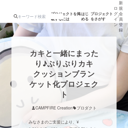
新
ロ
規
グ
会
プロジェクトを掲
はじ
プロジェクト
/
載するには
める
をさがす
イ
員
ン
登
録
人気のプロ
注目のリ
注目の新着プロ
募集終了が近いプ
もうすぐ公開
カキと一緒にまった
ジェクト
ターン
ジェクト
ロジェクト
されます
り♪ぷりぷりカキ
クッションブラン
アート・写真
音楽
ケット化プロジェク
テクノロジー・ガジェット
ト
ゲーム・サ
映像・映画
書籍・雑誌
CAMPFIRE Creation
プロダクト
みなさまのご支援により、¥
ビジネス・起業
チャレンジ