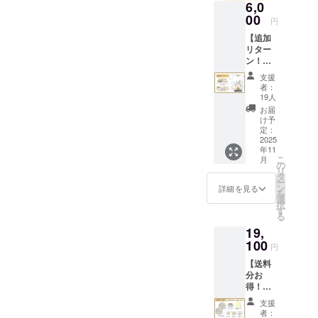
6,0
00
円
◾️営業日のご
【追加
案内
リター
ン！ワ
営業時間：
ンポイ
平日 10:00〜
支援
ント刺
者：
18:00 (土日
繍Tシャ
19人
ツプラ
祝、年末年
お届
ン】 ・
け予
始除く)
Tシャ
定：
※お問い合わ
ツ
2025
年11
（サイ
せから3営業
こ
月
ズ：
の
日以内にご
リ
S/M/L/X
タ
ー
L/XXL/X
返信させて
ン
詳細を見る
を
XXL）
選
いただきま
択
画像は
す
る
す。
イメー
19,
ジで
※ ご質問に
す。 金
100
円
よってはお
額には
【送料
応えできか
消費税
分お
（10%
ねる場合も
得！】
）と送
ございま
ぷりぷ
料990円
支援
りカキ
を含ん
す。
者：