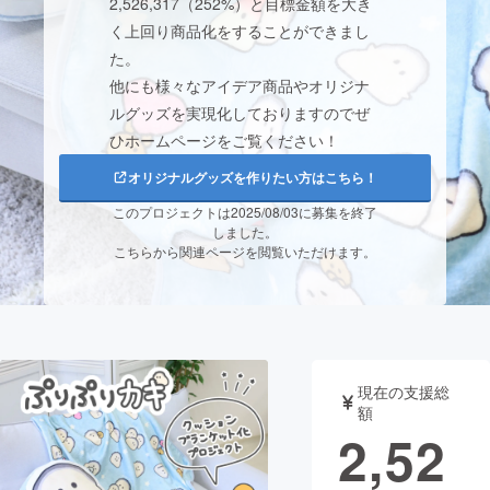
2,526,317（252%）と目標金額を大き
く上回り商品化をすることができまし
まちづくり・地域活性化
た。
他にも様々なアイデア商品やオリジナ
CAMPFIRE for Social Good
CAMPFIRE Creation
ルグッズを実現化しておりますのでぜ
ひホームページをご覧ください！
CAMPFIREふるさと納税
machi-ya
コミュニティ
オリジナルグッズを作りたい方はこちら！
このプロジェクトは2025/08/03に募集を終了
しました。
こちらから関連ページを閲覧いただけます。
現在の支援総
額
2,52