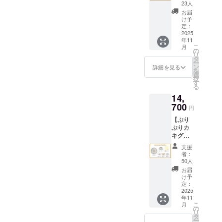
いっぱ
でおり
23人
いプラ
ます。
お届
◾️ プライバ
ン 送料
け予
1,100円
定：
シーポリ
分割引
2025
シー
年11
になっ
こ
月
ている
お問い合わ
の
リ
お得な
タ
せ内容に関
ー
プラン
ン
詳細を見る
を
しては、プ
です。
選
択
・クッ
ライバシー
す
る
ション
ポリシーに
14,
ブラン
準じて管理
ケッ
700
円
ト 2点
させていた
【ぷり
・マス
だきます。
ぷりカ
キング
キグッ
テー
ズプラ
プ 1点
支援
ン】 ・
・キャ
者：
クッ
ンバス
50人
ション
ポー
お届
ブラン
チ 1点
け予
ケッ
・マグ
定：
ト 1点
2025
カッ
年11
・マス
プ 1点
こ
月
キング
・刺繍
の
リ
テー
ハンカ
タ
ー