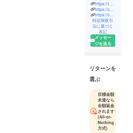
イヤー クリ
https://twitter.com/CF_Creation
エーショ
https://camp-fire.jp/privacy
https://camp-fire.jp/inquiries
ン）」は、
特定商取引
株式会社
法に基づく
CAMPFIRE
表記
の商品企画
メッセー
チームで
ジを送る
す。
クラウド
ファンディ
ングでの商
リターンを
品化実現を
選ぶ
目指して、
クリエイ
ターとのコ
目標金額
未達なら
ラボ企画や
全額返金
自社オリジ
されます
ナルのアイ
(All-or-
テム企画を
Nothing
行ってま
方式)
す。