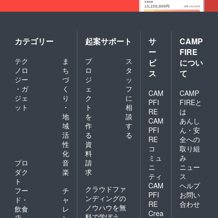
カテゴリー
起案サポート
サ
CAMP
ー
FIRE
テク
ま
プ
ス
ビ
につい
ノロ
ち
ロ
タ
ス
て
ジー
づ
ジ
ッ
・ガ
く
ェ
フ
CAM
CAMP
ジェ
り
ク
に
PFI
FIREと
ット
・
ト
相
RE
は
地
を
談
CAM
あんし
域
作
す
PFI
ん・安
活
る
る
RE
全への
性
資
コ
取り組
化
料
ミュ
み
プロ
音
請
ニ
ニュー
ダク
楽
求
ティ
ス
ト
CAM
ヘルプ
クラウドファ
フー
チ
PFI
お問い
ンディングの
ド・
ャ
RE
合わせ
ノウハウを無
飲食
レ
Crea
料で学ぼう
店
ン