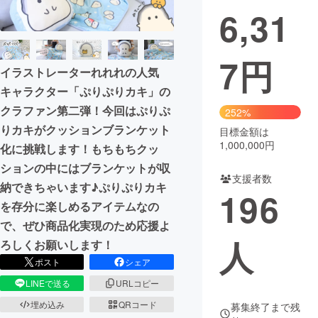
6,31
7
円
イラストレーターれれれの人気
キャラクター「ぷりぷりカキ」の
クラファン第二弾！今回はぷりぷ
252%
りカキがクッションブランケット
目標金額は
1,000,000円
化に挑戦します！もちもちクッ
ションの中にはブランケットが収
支援者数
納できちゃいます♪ぷりぷりカキ
196
を存分に楽しめるアイテムなの
で、ぜひ商品化実現のため応援よ
人
ろしくお願いします！
ポスト
シェア
LINEで送る
URLコピー
埋め込み
QRコード
募集終了まで残