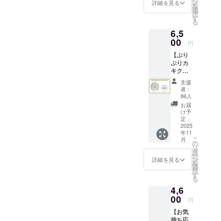
プ 1点
チ 1点
ン
詳細を見る
を
・キャ
・記念
選
択
ンバス
カー
す
る
ポー
ド 1点
6,5
チ 1点
画像は
・マグ
00
イメー
円
カッ
ジで
【ぷり
プ 1点
す。 金
ぷりカ
・刺繍
額には
キクッ
ハンカ
消費税
ション
チ 1点
（10%
支援
ブラン
・記念
）を含
者：
ケット
カー
んでお
86人
プラ
ド 1点
りま
お届
ン】 ・
画像は
す。
け予
クッ
イメー
定：
ション
2025
ジで
年11
ブラン
す。 金
こ
月
ケッ
額には
の
リ
ト 1点
消費税
タ
ー
・記念
（10%
ン
詳細を見る
を
カー
）と送
選
択
ド 1点
料990円
す
る
画像は
を含ん
4,6
イメー
でおり
ジで
00
ます。
円
す。 金
【お気
額には
持ち応
消費税