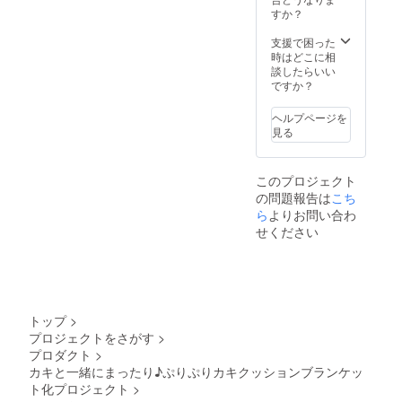
像はイ
すか？
メージ
です。
支援で困った
金額に
時はどこに相
は消費
談したらいい
税
ですか？
（10%
）と送
ヘルプページを
料990円
見る
を含ん
でおり
ます。
このプロジェクト
の問題報告は
こち
ら
よりお問い合わ
せください
トップ
>
プロジェクトをさがす
>
プロダクト
>
カキと一緒にまったり♪ぷりぷりカキクッションブランケッ
ト化プロジェクト
>