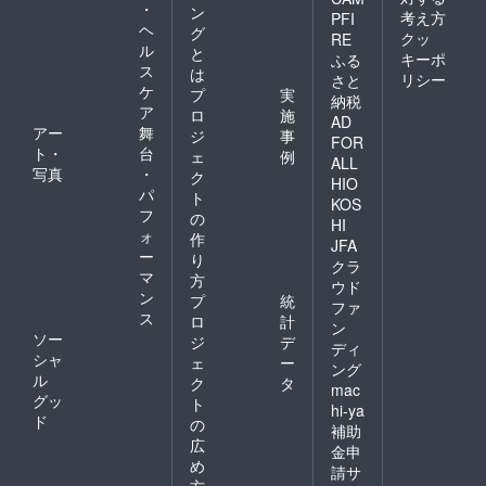
・
ン
考え方
PFI
ヘ
グ
クッ
RE
ル
と
キーポ
ふる
ス
は
リシー
さと
ケ
プ
実
納税
ア
ロ
施
AD
アー
舞
ジ
事
FOR
ト・
台
ェ
例
ALL
写真
・
ク
HIO
パ
ト
KOS
フ
の
HI
ォ
作
JFA
ー
り
クラ
マ
方
ウド
ン
プ
統
ファ
ス
ロ
計
ン
ソー
ジ
デ
ディ
シャ
ェ
ー
ング
ル
ク
タ
mac
グッ
ト
hi-ya
ド
の
補助
広
金申
め
請サ
方