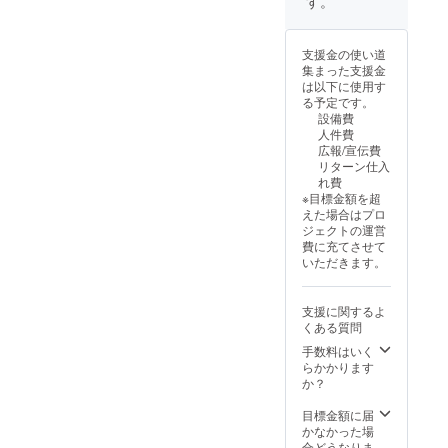
す。
必ず備
考欄
に、色
支援金の使い道
紙に入
集まった支援金
れる宛
は以下に使用す
名をご
る予定です。
記入く
設備費
ださ
人件費
い。 ●
広報/宣伝費
宛名の
リターン仕入
必要が
れ費
ない場
※目標金額を超
合は
えた場合はプロ
「宛名
ジェクトの運営
不要」
費に充てさせて
とご記
いただきます。
入くだ
さい。
●恐縮で
支援に関するよ
すが、
くある質問
備考欄
記入後
手数料はいく
の宛名
らかかります
変更は
か？
不可と
なって
目標金額に届
おりま
かなかった場
す。 画
合どうなりま