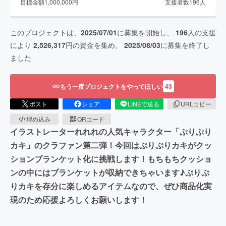
目標金額
1,000,000
円
支援者数
196
人
このプロジェクトは、
2025/07/01
に募集を開始し、
196
人の支援
により
2,526,317
円の資金を集め、
2025/08/03
に募集を終了し
ました
もう一度プロジェクトをやってほしい
43
ポスト
シェア
LINEで送る
URLコピー
埋め込み
QRコード
イラストレーターれれれの人気キャラクター「ぷりぷり
カキ」のクラファン第二弾！今回はぷりぷりカキがクッ
ションブランケット化に挑戦します！もちもちクッショ
ンの中にはブランケットが収納できちゃいます♪ぷりぷ
りカキを存分に楽しめるアイテムなので、ぜひ商品化実
現のため応援よろしくお願いします！