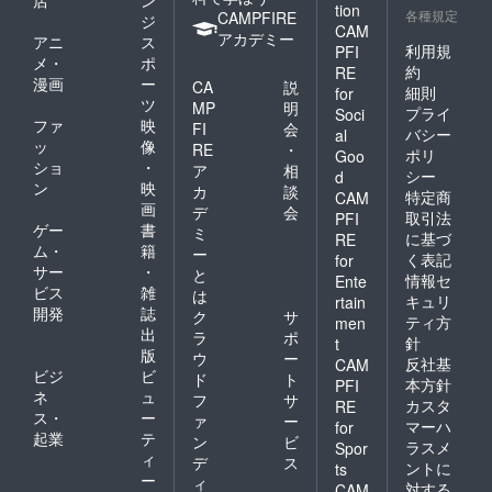
tion
各種規定
CAMPFIRE
ジ
CAM
アカデミー
アニ
ス
利用規
PFI
メ・
ポ
約
RE
漫画
ー
CA
説
細則
for
ツ
MP
明
プライ
Soci
ファ
映
FI
会
バシー
al
ッ
像
RE
・
ポリ
Goo
ショ
・
ア
相
シー
d
ン
映
カ
談
特定商
CAM
画
デ
会
取引法
PFI
ゲー
書
ミ
に基づ
RE
ム・
籍
ー
く表記
for
サー
・
と
情報セ
Ente
ビス
雑
は
キュリ
rtain
開発
誌
ク
サ
ティ方
men
出
ラ
ポ
針
t
版
ウ
ー
反社基
CAM
ビジ
ビ
ド
ト
本方針
PFI
ネ
ュ
フ
サ
カスタ
RE
ス・
ー
ァ
ー
マーハ
for
起業
テ
ン
ビ
ラスメ
Spor
ィ
デ
ス
ントに
ts
ー
ィ
対する
CAM