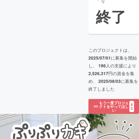
り
終了
このプロジェクトは、
2025/07/01
に募集を開始
し、
196
人の支援により
2,526,317
円の資金を集
め、
2025/08/03
に募集を
終了しました
もう一度プロジェ
4
クトをやってほし
3
い