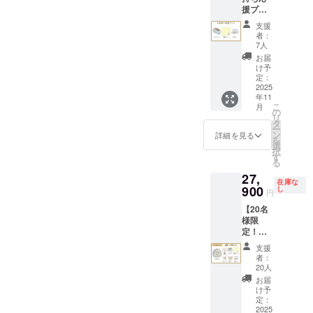
援プラ
（10%
ン】 ・
）と送
支援
マスキ
料990円
者：
ング
を含ん
7人
テー
でおり
お届
プ 1点
ます。
け予
・刺繍
定：
ハンカ
2025
年11
チ 1点
こ
月
・記念
の
リ
カー
タ
ー
ド 1点
ン
詳細を見る
を
画像は
選
択
イメー
す
る
ジで
27,
す。 金
在庫な
額には
900
し
円
消費税
【20名
（10%
様限
）と送
定！】
料660円
直筆ミ
を含ん
支援
ニ色紙
でおり
者：
プラン
ます。
20人
・クッ
お届
ション
け予
ブラン
定：
ケッ
2025