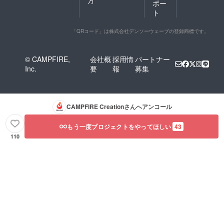
ポー
ト
「QRコード」は株式会社デンソーウェーブの登録商標です。
© CAMPFIRE,
会社概
採用情
パートナー
Inc.
要
報
募集
CAMPFIRE Creation
さんへアンコール
もう一度プロジェクトをやってほしい
43
110