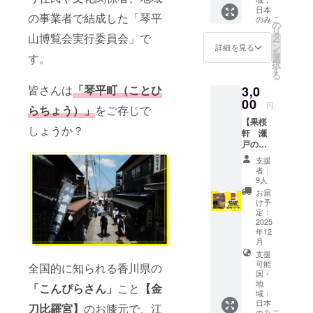
させて
60分間
が香川
字サイ
日本
いただ
・提供
の事業者で結成した「琴平
の食材
こ
のみ
ズ中 3
きま
の
方法：
で作っ
リ
万円未
す。
タ
山博覧会実行委員会」で
メール
たオリ
ー
満：文
（希望
ン
詳細を見る
にURL
ジナル
を
字サイ
す。
者の
選
を記載
の飴を
択
ズ小 ※
み） 掲
す
しま
セット
る
複数の
載を希
す。 ※
にしま
支援を
皆さんは
「琴平町（ことひ
3,0
望され
ご支援
した。
組み合
00
る方
いただ
円
ひまわ
らちょう）」
をご存じで
わせて
は、備
いた方
り／高
いただ
【果桜
考欄に
のお名
しょうか？
瀬茶
いた場
軒 瀬
掲載し
前を
（緑
合は額
戸の島
たいお
ホーム
茶）／
に応じ
旅】香
名前を
ページ
支援
さぬき
てサイ
川県産
ご記入
者：
に掲載
ひめ
ズを調
オリー
くださ
9人
させて
（いち
整致し
ブ関連
い。
お届
いただ
ご）／
ます。
商品認
（企業
け予
きま
キウイ
証取得
定：
名、
す。
／瀬戸
琴平で
2025
ニック
（希望
内レモ
年12
観光客
ネーム
者の
ン／た
月
だけで
可） 備
み） 掲
まみ
支援
なく、
考欄に
載を希
（柑
可能
全国的に知られる香川県の
地元の
ご記入
望され
国・
橘）／
方たち
がない
る方
地
オリー
「こんぴらさん」
こと
【金
からも
場合
域：
は、備
ブ など
愛され
は、掲
日本
考欄に
刀比羅宮】
のお膝元で、江
のう
る「町
こ
のみ