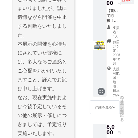
ご確認
00
ただき
ズ小 ※
松のコ
円
大又は
利（1
くださ
ますの
まいりましたが、誠に
複数の
ワーキ
ロゴ掲
日） 場
い。
【書い
で来館
支援を
ングス
出 10万
所：コ
https://
て応
遺憾ながら開催を中止
した際
組み合
ペース
円以上
トリ琴
www.ka
援！】
にス
わせて
を好き
30万円
平1階ス
する判断をいたしまし
ohken.j
宮脇慎
タッフ
いただ
な時に
支援
未満：
ペース
p/ ※ご支
太郎
にお声
者：
いた場
ご利用
文字サ
＜出店
た。
援いた
ポスト
がけく
4人
合は額
いただ
イズ大
スタイ
だいた
カード
ださ
お届
に応じ
ける権
本展示の開催を心待ち
3万円以
ル＞ ◉
方のお
＋感謝
い。 ※
け予
てサイ
利（3
上10万
チャレ
名前を
のメッ
定：
ご支援
にされていた皆様に
ズを調
回） 営
円未
ンジ
ホーム
セージ
2025
いただ
整致し
業時
満：文
キッチ
年12
ページ
昨年度
は、多大なるご迷惑と
いた方
ます。
間：
字サイ
ン（IH2
月
に掲載
の金刀
のお名
9:00~1
ズ中 3
口コン
支援
させて
比羅宮
ご心配をおかけいたし
前を
8:00（
万円未
ロ） 1
可能
いただ
公式カ
ホーム
年中無
国・
満：文
階の
ますこと、謹んでお詫
きま
メラマ
ページ
休） 有
地
字サイ
キッチ
す。
ンを務
に掲載
域：
効期
び申し上げます。
ズ小 ※
ンと飲
（希望
めた宮
させて
日本
限：支
複数の
食ス
者の
脇慎太
こ
のみ
いただ
なお、現在実施中およ
援完了
の
支援を
ペース
み） 掲
郎が1年
リ
きま
日より
タ
組み合
を貸し
載を希
かけて
ー
す。
び今後予定しているそ
6ヶ月 ※
ン
詳細を見る
わせて
出し。
望され
撮影し
を
（希望
施設側
選
いただ
本格的
る方
た金刀
択
の他の展示・催しにつ
者の
で当選
す
いた場
な調理
は、備
比羅宮
る
み） 掲
者のお
合は額
が可能
きましては、予定通り
考欄に
の写真
載を希
8,0
名前を
に応じ
です。 ◉
掲載し
と、オ
望され
00
控えさ
実施いたします。
てサイ
出窓ス
円
たいお
リジナ
る方
せてい
ズを調
タンド