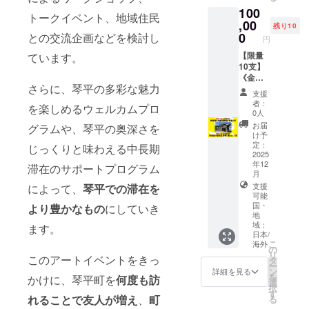
いただ
いた方
援して
キーホ
金額調
ぐ」フ
さ
100
きま
のお名
くださ
ル
トークイベント、地域住民
整字體
ルコー
い） 1
,00
す。
前を
る皆さ
ダー
残り10
大小。
ス。 笹
個 竹の
（希望
ホーム
0
との交流企画などを検討し
まへの
←オス
円
【限定
茶や笹
葉リー
者の
ページ
お礼と
スメ！
20枚】
菓子を
ス 1個
【限量
ています。
み） 掲
に掲載
して、
※ご支援
林育良
楽しむ
竹のし
10支】
載を希
させて
直筆で
いただ
Makoto
だけで
おり 1
《金與
望され
いただ
記した
いた方
Lin撮影
なく、
個 竹×
さらに、琴平の多彩な魅力
銀與
る方
きま
メッ
のお名
支援
＆直筆
自ら竹
土の
墨》
は、備
す。
セージ
前を
者：
サイン
資源に
を楽しめるウェルカムプロ
ネック
何景窗
考欄に
（希望
0人
カー
ホーム
入り
触れな
レス
× 染匠
掲載し
者の
ド。 ＜
ページ
お届
グラムや、琴平の奥深さを
チェキ
がら竹
『goen
吉野
たいお
み） 掲
け予
内容＞
に掲載
台湾を
クリエ
』 1個
屋 幟
名前を
載を希
定：
じっくりと味わえる中長期
・ メッ
させて
代表す
イター
・
旗（の
2025
ご記入
望され
セージ
いただ
る写真
になれ
SUNNY
年12
ぼり）1
くださ
る方
滞在のサポートプログラム
カー
きま
芸術
るワー
月
SIDE
支 由台
い。
は、備
ド 1
す。
家、林
ク
FIELDS
支援
によって、
琴平での滞在を
灣書法
（企業
考欄に
枚：①
（希望
育良
ショッ
可能
提供 笹
詩人何
名、
掲載し
支援者
者の
Makoto
プをご
国・
より豊かなもの
にしていき
のパウ
景窗與
ニック
たいお
様のお
み） 掲
地
Linが琴
用意。
ンド
攝影藝
ネーム
名前を
名前
載を希
域：
ます。
平の町
さら
ケーキ
術家林
可） 備
ご記入
日本/
②指定
望され
を切り
に、今
（30g1
育良
こ
考欄に
くださ
海外
の文
る方
の
取った
回のプ
個入り
（Mako
リ
ご記入
い。
字、何
は、備
このアートイベントをきっ
タ
インス
ロジェ
×3） 笹
to Lin）
ー
がない
（企業
景窗の
考欄に
ン
タント
クトで
詳細を見る
の葉
共同策
を
場合
名、
かけに、琴平町を
何度も訪
サイン
掲載し
選
フィル
竹あか
フィナ
劃的展
択
は、掲
ニック
入り ・
たいお
す
ムによ
りに使
ンシェ
覽《金
れることで友人が増え
、
町
る
載いた
ネーム
サイ
名前を
るス
用する
（30g1
與銀與