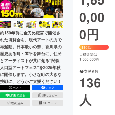
まちづくり・地域活性化
0,00
CAMPFIRE for Social Good
CAMPFIRE Creation
0
円
約150年前に金刀比羅宮で開催さ
CAMPFIREふるさと納税
machi-ya
コミュニティ
れた博覧会を、現代アートの力で
再起動。日本最小の県、香川県の
110%
歴史ある町・琴平を舞台に、住民
目標金額は
1,500,000円
とアーティストが共に創る“関係
人口型アートフェス”を2025年秋
支援者数
に開催します。小さな町の大きな
136
挑戦に、どうかご支援ください！
ポスト
シェア
人
LINEで送る
URLコピー
埋め込み
QRコード