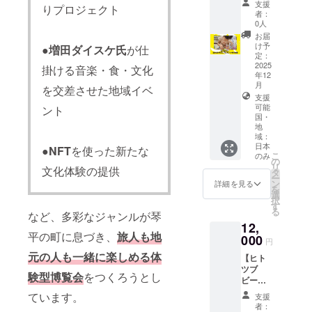
ニック
ます。
礼品は
支援
ロゴ掲
百姓池
りプロジェクト
す。
子様向
ネーム
者：
こちら
出 10万
商店オ
（希望
け☆自
可） 備
0人
のセッ
円以上
リジナ
者の
分だけ
考欄に
お届
トを購
30万円
ル T
み） 掲
のゴム
ご記入
け予
●
増田ダイスケ氏
が仕
入でき
未満：
シャ
載を希
ブレス
定：
がない
る権利
文字サ
ツ ←
望され
レット
2025
場合
掛ける音楽・食・文化
となり
イズ大
オスス
年12
る方
作り体
は、掲
ます。
3万円以
メ！ ・
月
は、備
験】 沢
を交差させた地域イベ
載いた
※通信販
上10万
五人百
支援
考欄に
山の
しませ
売酒類
円未
姓池商
可能
ント
掲載し
ビーズ
ん。 ＜
小売業
国・
満：文
店オリ
たいお
からお
掲載サ
免許を
地
字サイ
ジナ
名前を
好きな
イズ＞
域：
有する
ズ中 3
ル ス
ご記入
ビーズ
30万円
日本
西野金
●
NFT
を使った新たな
万円未
テッ
くださ
を選ん
こ
のみ
以上：
陵株式
の
満：文
カー ・
い。
で、オ
リ
文字サ
文化体験の提供
会社か
タ
字サイ
五人百
（企業
リジナ
ー
イズ特
ら直送
ン
詳細を見る
ズ小 ※
姓池商
名、
ルのゴ
を
大又は
されま
選
複数の
店オリ
ニック
ムブレ
択
ロゴ掲
す。
す
支援を
ジナ
ネーム
スレッ
る
出 10万
など、多彩なジャンルが琴
（通知
組み合
ル マ
可） 備
トを作
円以上
12,
書文書
わせて
スキン
考欄に
りま
平の町に息づき、
旅人も地
30万円
000
番号：
いただ
グテー
円
ご記入
す。 金
未満：
丸間第
いた場
プ ・五
がない
属を使
元の人も一緒に楽しめる体
文字サ
【ヒト
223号）
合は額
人百姓
場合
用しな
イズ大
ツブ
※原材料
に応じ
池商店
験型博覧会
をつくろうとし
は、掲
いので
3万円以
ビーズ
及び添
てサイ
オリジ
載いた
アレル
上10万
店 大
加物等
ています。
ズを調
ナル
支援
しませ
ギーや
円未
人の方
の食品
者：
整致し
加美代
ん。 ＜
肌の敏