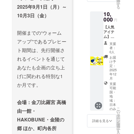
内容＞
ち早く
択
ページ
必ずお
す
・ディ
2025年9月1日（月）～
ゲット
る
に掲載
届けの
ナータ
できる
させて
10,
リター
10月3日（金）
イムに
チャン
いただ
000
ンに貼
使用で
円
ス！ ＜
きま
付され
きるお
セット
す。
【人気
たラベ
食事
内容＞
（希望
アイテ
開催までの“ウォーム
ルや注
3000円
・Tシャ
者の
ム】う
意書き
分のチ
ツ 1枚
アップ”であるプレヒー
み） 掲
どんタ
をご確
ケット
支援
①紺生
載を希
クシーT
認くだ
者：
×1 ・有
ト期間は、先行開催さ
地×白
望され
シャツ
さい。
0人
効期
②白生
る方
＋コト
※ご支援
お届
限：支
れるイベントを通じて
地×グ
は、備
リ琴
いただ
け予
援完了
レー
考欄に
平・高
定：
いた方
あなたも企画の立ち上
から6ヶ
③白生
掲載し
松のコ
2025
のお名
月間 ※
地×青
年12
たいお
ワーキ
げに関われる特別な1
前を
ディ
の3種類
月
名前を
ングド
ホーム
ナーチ
からお
支援
か月です。
ご記入
ロップ
ページ
ケット
選びい
可能
くださ
イン利
に掲載
はメー
国・
ただけ
い。
用3回分
させて
ルでお
地
ます。
（企業
大人気
いただ
域：
送りい
会場：金刀比羅宮 高橋
・コト
名、
のうど
きま
日本
たしま
リ コ
ニック
んタク
こ
のみ
す。
由一館・
す。 ※
の
ワーキ
ネーム
シーT
リ
（希望
ご予約
タ
ング＆
可） 備
シャ
ー
HAKOBUNE・金陵の
者の
または
ン
詳細を見る
ホステ
考欄に
ツ！サ
を
み） 掲
ご入店
選
ル琴
ご記入
イズに
郷 ほか、町内各所
択
載を希
の際に
す
平・高
がない
限りが
る
望され