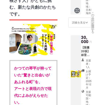
根ざす人）がともに挑
ズ小 ※
留言卡
のパウ
景窗特
リター
帆布側
地
複数の
的底色
ンド
別以親
ンに貼
む、新たな共創のかたち
域：
を表に
支援を
隨機，
ケーキ
筆書寫
付され
日本/
すると
組み合
恕不挑
（30g1
留言
こ
です。
海外
たラベ
品質表
の
わせて
選。 ※
個入り
卡，向
リ
ルや注
示タグ
タ
いただ
本作品
×2） 笹
支持琴
ー
意書き
が表出
ン
詳細を見る
いた場
著作權
の葉
平山博
を
をご確
しま
選
合は額
歸何景
フィナ
覽會的
択
認くだ
す。 ・
す
に応じ
窗所
ンシェ
各位表
る
さい。
ハギ
てサイ
有，嚴
（30g1
達感謝
※20歳未
30,
レ 80g
ズを調
禁修
個入り
之意。
満の者
000
・ハン
整致し
改、轉
円
×3） 笹
＜內容
による
カチ 1
ます。
售等行
の葉メ
＞ ・留
飲酒は
【限量
枚 ※柄
為。 ※
レンゲ
言卡 1
法令で
20張】
はおま
凡贊助
（30g1
張：①
禁止さ
林育良
かせに
者，可
袋×2）
贊助者
れてい
Makoto
なりま
選擇是
支援
※原材料
姓名
ます。
Lin 攝影
す。 ※
者：
否將您
及び添
②自訂
20歳未
＆親筆
ご支援
1人
かつての琴平が持って
的名字
加物等
書寫文
満の方
簽名
いただ
お届
刊登於
の食品
字 ＋
はこの
instax
いた“驚きと出会いが
いた方
け予
官方網
表示は
何景窗
リター
作為台
定：
のお名
站（可
お届け
親筆簽
ンを選
灣代表
2025
あふれる町”を、
前を
使用企
商品の
名 ・尺
年12
択でき
性的攝
ホーム
業名稱
ラベル
寸：
月
アートと表現の力で現
ませ
影藝術
ページ
或暱
に表記
128×18
支援
ん。 ※
家，林
に掲載
稱）。
代によみがえらせた
されま
2mm ※
可能
ご支援
育良
させて
如欲刊
国・
す。商
請務必
いただ
Makoto
いただ
い。
登，請
地
品開封
在備註
いた方
Lin以拍
きま
域：