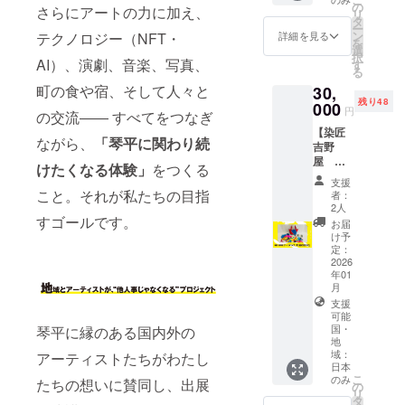
筆贊
前を
為。 ※
の
考欄に
・拍立
さらにアートの力に加え、
掲載サ
を
リ
助，將
ホーム
贊助者
タ
ご記入
得照片
イズ＞
ぎゅっ
ー
依累計
ページ
的名字
ン
テクノロジー（NFT・
詳細を見る
がない
1 張：
30万円
と詰め
を
金額調
に掲載
將刊登
選
場合
附林育
以上：
込んだ
択
整字體
AI）、演劇、音楽、写真、
させて
於官方
す
は、掲
良
文字サ
特別な
る
大小。
いただ
網站
載いた
Makoto
イズ特
セット
【限定
町の食や宿、そして人々と
30,
きま
（僅限
しませ
Lin親筆
大又は
です。
20枚】
残り48
000
す。
希望
ん。 ＜
簽名 ・
円
ロゴ掲
漆塗り
の交流―― すべてをつなぎ
何景窗
（希望
者）。
掲載サ
照片尺
出 10万
の竹
による
【染匠
者の
如欲刊
イズ＞
寸：
ながら、
「琴平に関わり続
円以上
コッ
直筆サ
吉野
み） 掲
登，請
30万円
54×86
30万円
プ、笹
イン入
屋 イ
載を希
於備註
けたくなる体験」
をつくる
以上：
mm ・
未満：
で編む
りメッ
チ推
望され
欄填寫
文字サ
林育良
支援
文字サ
リース
セージ
し！】
る方
希望刊
こと。それが私たちの目指
者：
イズ特
Makoto
イズ大
やしお
カード
トート
は、備
登的名
2人
大又は
Lin攝影
3万円以
り、さ
「謝
バッグ
すゴールです。
考欄に
字（可
お届
ロゴ掲
作品畫
上10万
らにま
謝」 台
（大）
掲載し
為企業
け予
出 10万
卡（無
円未
んのう
湾を代
詰め合
定：
たいお
名稱或
円以上
簽名）
満：文
町在住
表する
わせ 香
2026
名前を
暱
30万円
・卡片
字サイ
の陶芸
年01
アー
川県伝
ご記入
稱）。
未満：
尺寸：
ズ中 3
家高橋
月
ティス
統的工
くださ
如不希
文字サ
172×22
万円未
康治氏
支援
トであ
芸であ
い。
望刊
イズ大
9mm ※
満：文
がまん
可能
る書道
る【讃
（企業
登，請
3万円以
拍立得
国・
琴平に縁のある国内外の
字サイ
のう町
詩人、
岐のり
名、
於①中
上10万
照片之
地
ズ小 ※
の竹を
何景窗
染】と
ニック
註明
域：
アーティストたちがわたし
円未
畫面隨
複数の
育んだ
が琴平
いう技
ネーム
「HP不
日本
満：文
機，恕
支援を
豊かな
山博覧
法で、
こ
のみ
可） 備
可」。
たちの想いに賛同し、出展
字サイ
不挑
の
組み合
の土を
会を支
こんぴ
リ
考欄に
若未特
ズ中 3
選。 ※
タ
わせて
つかっ