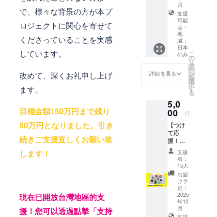
ひ応援して
月
応援を
で、様々な背景の方が本プ
支援
ください！
したい
可能
と思っ
ロジェクトに関心を寄せて
お問合せ
国・
てくだ
地
先：
さって
くださっていることを実感
域：
いる方
info@kotohir
日本
しています。
へは、
こ
のみ
a.art
の
実行委
リ
タ
員会か
ー
ン
詳細を見る
改めて、深くお礼申し上げ
ら感謝
を
選
の気持
択
ます。
す
ちをこ
る
めたお
5,0
礼の
目標金額150万円まで残り
00
円
メッ
セージ
50万円となりました。引き
【つけ
をお送
て応
続きご支援宜しくお願い致
りしま
援！】
す。 ※
讃岐の
支援
します！
感謝の
り染め
者：
メッ
缶バッ
15人
セージ
ジ＋感
お届
はメー
謝の
け予
ルにて
メッ
定：
お送り
セージ
2025
現在已開放台灣地區的支
しま
年12
こんぴ
す。 ※
月
援！您可以透過點擊「支持
ら歌舞
ご支援
支援