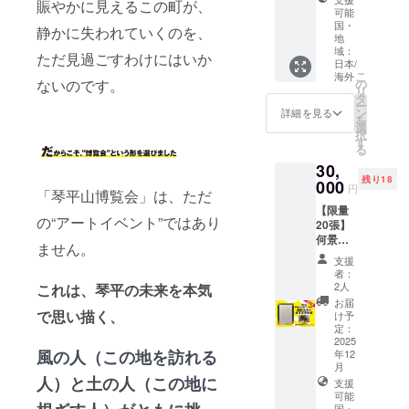
場合
家、書
賑やかに見えるこの町が、
・竹モ
免許を
満：文
込みま
可能
は、掲
法詩
ノがた
有する
国・
字サイ
した。
静かに失われていくのを、
載いた
人，何
り提供
西野金
地
ズ中 3
＜セッ
しませ
景窗特
まんの
域：
陵株式
万円未
ト内容
ただ見過ごすわけにはいか
ん。 ＜
別以親
うだけ
日本/
会社か
満：文
＞ ・
掲載サ
筆書寫
こ
海外
の 竹
ら直送
の
ないのです。
字サイ
トート
イズ＞
的留言
リ
の葉茶
されま
タ
ズ小 ※
バッグ
30万円
卡，向
ー
（焙
す。
ン
詳細を見る
複数の
（小）
以上：
支持琴
を
煎）
（通知
選
支援を
←オ
文字サ
平山博
択
（煮出
書文書
す
組み合
スス
イズ特
覽會的
る
し
番号：
わせて
メ！
大又は
各位表
ティー
30,
丸間第
いただ
本体サ
ロゴ掲
達感謝
バッグ
残り18
000
223号）
いた場
イズ：
円
出 10万
之意。
「琴平山博覧会」は、ただ
4g×10
※原材料
合は額
W290×
円以上
＜內容
パッ
【限量
及び添
に応じ
H180×
の“アートイベント”ではあり
30万円
＞ ・留
ク） 竹
20張】
加物等
てサイ
D100（
未満：
言卡 1
コップ
何景窗
の食品
ズを調
mm)／
ません。
文字サ
張：親
（塗装
親筆簽
表示は
整致し
持ち
支援
イズ大
筆書寫
の種類
名＋姓
お届け
者：
ます。
手：
3万円以
「謝
をお選
名＋自
商品の
2人
これは、琴平の未来を本気
W35×L
上10万
謝」字
びくだ
訂文字
ラベル
お届
330（m
円未
樣，並
さ
留言卡
で思い描く、
に表記
け予
m） ※こ
満：文
附何景
い） 1
作為台
定：
されま
ちらは
字サイ
窗簽名
個 ・
灣代表
2025
す。商
リバー
ズ中 3
・尺
風の人（この地を訪れる
年12
SUNNY
性的藝
品開封
シブル
万円未
寸：
月
SIDE
術家、
前には
仕様で
人）と土の人（この地に
満：文
128×18
支援
FIELDS
書法詩
必ずお
はない
字サイ
2mm ※
可能
提供 笹
人，何
届けの
ため、
国・