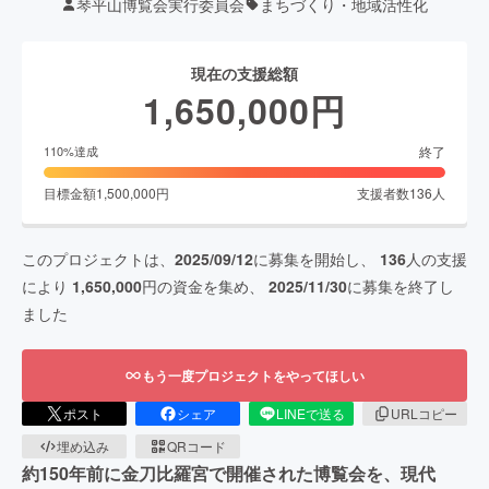
琴平山博覧会実行委員会
まちづくり・地域活性化
現在の支援総額
1,650,000
円
終了
110
%達成
目標金額
1,500,000
円
支援者数
136
人
このプロジェクトは、
2025/09/12
に募集を開始し、
136
人の支援
により
1,650,000
円の資金を集め、
2025/11/30
に募集を終了し
ました
もう一度プロジェクトをやってほしい
ポスト
シェア
LINEで送る
URLコピー
埋め込み
QRコード
約150年前に金刀比羅宮で開催された博覧会を、現代