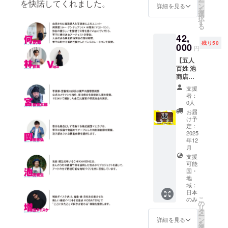
援して
ら歌舞
ー
を快諾してくれました。
ご記入
別註
万円未
本作品
ン
詳細を見る
いただ
て制作
くださ
伎の幟
を
がない
明，將
満：文
著作權
選
いた場
した
る皆さ
（のぼ
択
場合
以①所
字サイ
歸林育
す
合は額
ビーズ
まへの
り）な
る
は、掲
填寫之
ズ小 ※
良
に応じ
をあし
お礼と
どを手
載いた
姓名刊
42,
複数の
Makoto
てサイ
らった
して、
掛ける
しませ
登。 ＜
残り50
000
支援を
Lin所
ズを調
竹と土
円
直筆で
染匠 吉
ん。 ＜
刊登字
組み合
有，嚴
整致し
のネッ
記した
野屋。
掲載サ
級＞ ・
【五人
わせて
禁修
ます。
クレス
メッ
センス
イズ＞
30萬元
百姓 池
いただ
改、轉
まで。
セージ
溢れる4
30万円
以上：
商店
いた場
售等行
竹をめ
カー
代目、
以上：
特大字
イチ推
合は額
為。 ※
ぐる文
支援
ド。 ＜
大野さ
文字サ
體或刊
し！】
に応じ
凡贊助
者：
化とも
内容＞
んがセ
イズ特
登Logo
オリジ
てサイ
者，可
0人
のづく
・ メッ
レクト
大又は
・10萬
ナル下
ズを調
選擇是
お届
りの力
セージ
したお
ロゴ掲
～30萬
駄セッ
整致し
否將您
け予
を五感
カー
すすめ
出 10万
元未
ト 琴平
定：
ます。
的名字
で感じ
ド 1
のオリ
円以上
滿：大
で28代
2025
刊登於
られる
枚：
ジナル
年12
30万円
字體 ・
続く五
官方網
ライン
「謝
グッズ
月
未満：
3萬～10
人百姓
站（可
ナップ
謝」の
を詰め
支援
文字サ
萬元未
池商店
使用企
です。
文字、
込みま
可能
イズ大
滿：中
の若き
業名稱
笹を
国・
何景窗
した。
3万円以
字體 ・
店主、
或暱
テーマ
地
のサイ
＜セッ
上10万
3萬元未
池さん
稱）。
域：
にした
ン入り
ト内容
円未
滿：小
がセレ
如欲刊
日本
スイー
・サイ
＞ ・リ
満：文
字體 ※
クトし
こ
のみ
登，請
ツも添
の
ズ：
バーシ
字サイ
如有多
たおす
リ
於備註
えて、
タ
128×18
ブル
ズ中 3
筆贊
すめの
ー
欄填寫
竹の産
ン
詳細を見る
2ｍｍ ※
トート
万円未
助，將
オリジ
を
希望顯
地から
選