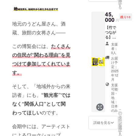
メッ
バッ
満：文
依累計
ナル
択
示的名
想いを
す
セージ
グ ←
字サイ
金額調
グッズ
る
字。未
のせて
カード
オスス
ズ小 ※
整字體
を詰め
填寫者
45,
お届け
の色は
メ！
複数の
大小。
込みま
將不予
残り10
000
しま
おまか
本体サ
円
支援を
【限定
した。
刊登。
地元のうどん屋さん、酒
す。 ＜
せにな
イズ：
組み合
20枚】
＜セッ
＜刊登
【竹で
セット
りま
W350×
わせて
何景窗
ト内容
蔵、旅館の女将さん――
字級＞
つなが
内容＞
す。 ※
H230×
いただ
による
＞ ・五
・30萬
る】竹
・竹モ
本作品
D160（
いた場
直筆サ
人百姓
元以
マニア
ノがた
の著作
mm)／
支援
この博覧会には、
たくさん
合は額
イン＋
池商店
上：特
向け！
り提供
者：
権は何
持ち
に応じ
お名前
オリジ
大字體
竹に関
まんの
0人
景窗に
手：
の住民が“関わる理由”を見
てサイ
＋お好
ナル
或刊登
わる
うだけ
お届
帰属し
W35×L
ズを調
きな文
下駄
Logo ・
人・コ
の 竹
け予
つけて参加してくれていま
ます。
350（m
整致し
字入り
←オス
10萬～
ト・モ
定：
の葉茶
改変、
m） ・
ます。
メッ
スメ！
30萬元
ノをま
2025
す。
（焙
転売等
手拭
セージ
・五人
年12
未滿：
るごと
煎）
は固く
い 1枚
カード
百姓池
月
大字體
楽しめ
（煮出
禁じま
・缶
台湾を
商店オ
支援
そして、「地域外からの来
・3萬～
る体験
し
す。 ※
バッ
代表す
リジナ
可能
10萬元
セッ
ティー
ご支援
ジ 2個
国・
るアー
ル ス
訪者」にも、
“観光客”では
未滿：
ト！ ま
バッグ
いただ
・ハギ
地
ティス
テッ
中字體
んのう
4g×10
域：
いた方
レ 80g
なく“関係人口”として関
トであ
カー ・
・3萬元
町の竹
パッ
日本
のお名
※柄はお
る書道
五人百
未滿：
文化を
こ
のみ
ク） 竹
わってほしい
のです。
前を
まかせ
の
詩人、
姓池商
小字體
「味わ
リ
コップ
ホーム
になり
タ
何景窗
店オリ
※若有多
う・つ
ー
（塗装
ページ
ます。
ン
詳細を見る
が琴平
ジナ
筆贊
くる・
を
会期中には、アーティスト
の種類
に掲載
※ご支援
選
山博覧
ル 加
助，將
関わ
択
をお選
させて
いただ
す
会を支
美代飴
依累計
る・紡
によるワークショップ、
る
びくだ