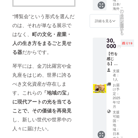
於備註
前には
欄填
のお名
立得
す。
日本/
欄填寫
必ずお
寫：①
前を
（即時
こ
海外
（希望
希望顯
の
届けの
卡片上
ホーム
成像底
リ
者の
示的名
“博覧会”という形式を選んだ
タ
リター
希望書
ページ
片）捕
ー
み） 掲
字。未
ン
詳細を見る
ンに貼
寫的姓
に掲載
捉琴平
を
載を希
のは、それが単なる展示で
填寫者
選
付され
名 ②
させて
小鎮的
択
望され
將不予
す
たラベ
卡片上
いただ
風景，
る
はなく、
町の文化・産業・
る方
刊登。
ルや注
希望書
きま
並於照
は、備
30,
＜刊登
意書き
寫的文
人の生き方をまるごと見せ
す。
片上親
考欄に
残り19
000
字級＞
をご確
字（繁
円
（希望
筆簽
掲載し
・30萬
認くだ
體中文4
る器
だからです。
者の
名。 此
たいお
【竹を
元以
さい。
字以
み） 掲
作品作
名前を
感じ
上：特
※写真は
內，日
載を希
為對支
ご記入
る】
大字體
琴平には、金刀比羅宮や金
商品の
文8字以
望され
持「琴
くださ
香川県
或刊登
イメー
內）。
支援
る方
平山博
い。
まんの
丸座をはじめ、世界に誇る
Logo ・
者：
ジで
※留言卡
は、備
覽會」
（企業
う町
10萬～
1人
す。実
的底色
考欄に
的各位
べき文化資産が存在しま
名、
産 竹
30萬元
お届
際の内
隨機，
掲載し
的感謝
ニック
の手し
未滿：
け予
容はこ
恕不挑
たいお
禮，將
す。これらの
「地域の宝」
ネーム
ごと
定：
大字體
ちらの
選。 ※
名前を
與林育
可） 備
セット
2025
・3萬～
記載を
本作品
に現代アートの光を当てる
ご記入
良
年12
考欄に
まんの
10萬元
ご参照
著作權
くださ
Makoto
月
ご記入
う町の
未滿：
ことで、その価値を再発見
くださ
歸何景
い。
Lin的原
支援
がない
竹と、
中字體
い。 ※
窗所
（企業
創攝影
可能
場合
そこに
し、新しい世代や世界中の
・3萬元
ご支援
有，嚴
国・
名、
卡片一
は、掲
関わる
未滿：
いただ
禁修
地
ニック
同贈
載いた
人、暮
人々に届けたい。
小字體
域：
いた方
改、轉
ネーム
送。 ＜
しませ
らす人
※若有多
日本
のお名
售等行
可） 備
內容＞
ん。 ＜
の想い
こ
のみ