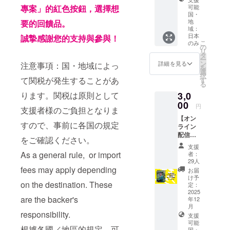
伎のの
いただ
可能
專案」的紅色按鈕，選擇想
ぼりを
国・
いた方
手がけ
地
要的回饋品。
のお名
る染匠
域：
前を
吉野屋
日本
誠摯感謝您的支持與參與！
ホーム
オリジ
こ
のみ
の
ページ
ナル
リ
タ
に掲載
の、は
ー
ン
詳細を見る
注意事項：国・地域によっ
させて
ぎれを
を
選
いただ
活用し
択
て関税が発生することがあ
す
きま
た缶
る
す。
バッ
3,0
ります。関税は原則として
（希望
ジ。 大
00
者の
円
胆で鮮
支援者様のご負担となりま
み） 掲
やかな
【オン
載を希
すので、事前に各国の規定
色合い
ライン
望され
の讃岐
配信】
る方
をご確認ください。
のり染
人に伝
は、備
支援
めを、
えたく
As a general rule, or import
者：
考欄に
洋服や
なる！
29人
掲載し
小物の
琴平学
fees may apply depending
お届
たいお
アクセ
琴平で
け予
名前を
ントと
on the destination. These
鎌倉時
定：
ご記入
して取
代から
2025
くださ
り入れ
are the backer's
年12
780年続
い。
られま
月
く五人
（企業
responsibility.
す。 ・
支援
百姓 池
名、
缶バッ
可能
商店の
根據各國／地區的規定，可
ニック
国・