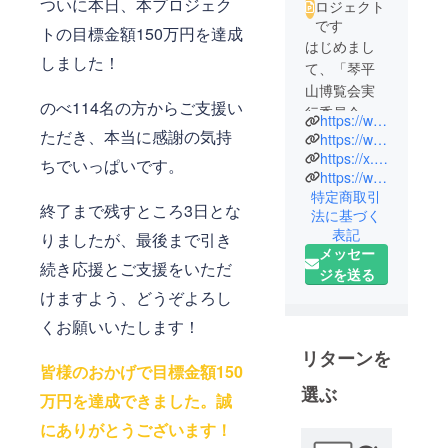
ついに本日、本プロジェク
ロジェクト
です
トの目標金額150万円を達成
はじめまし
しました！
て、「琴平
山博覧会実
のべ114名の方からご支援い
行委員会」
https://www.kotohira.art/
です！
ただき、本当に感謝の気持
https://www.instagram.com/kotohiraart
地元の商
https://x.com/kotohiraart
ちでいっぱいです。
https://www.facebook.com/kotohiraart/
店、旅館の
特定商取引
女将、飲食
終了まで残すところ3日とな
法に基づく
や交通など
表記
りましたが、最後まで引き
様々な事業
メッセー
に関わる地
続き応援とご支援をいただ
ジを送る
域住民た
けますよう、どうぞよろし
ち…そんな
くお願いいたします！
私たちが
「もう一
リターンを
皆様のおかげで目標金額150
度、琴平に
選ぶ
にぎわい
万円を達成できました。誠
を」と立ち
にありがとうございます！
上がりまし