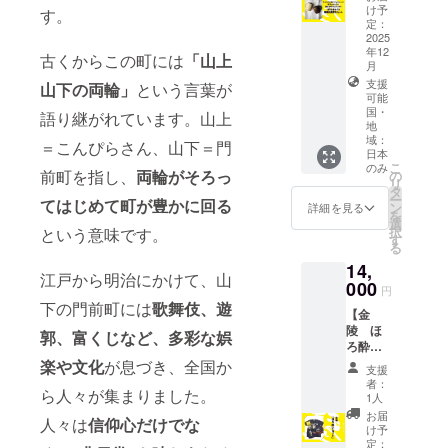
ギーを
20歳未
菓子の
ご記入
け予
す。
いただ
してい
お持ち
満の方
詰め合
定：
くださ
いた場
ます。
の方や
はこの
わせ 竹
2025
い。
合は額
※来店希
肌の敏
年12
リター
林整
（企業
古くからこの町には
「山上
に応じ
望日時
感な方
月
ンを選
備・再
名、
てサイ
を備考
でも安
支援
択でき
生の課
山下の両輪」
という言葉が
ニック
ズを調
欄にご
心。 ア
可能
ませ
題に
ネーム
整致し
記載く
国・
クセサ
語り継がれています。山上
ん。 ※
チャレ
可） 備
ます。
ださ
地
リー制
ご支援
ンジし
考欄に
域：
い。 定
＝こんぴらさん、山下＝門
作歴30
いただ
ている
ご記入
日本
休日/
年以上
いた方
竹の産
こ
のみ
がない
木〜土
前町を指し、
両輪がそろっ
の
の店主
のお名
地まん
リ
場合
曜日 営
タ
が初心
前を
のう町
ー
は、掲
てはじめて町が豊かに回る
業時
ン
詳細を見る
者の方
ホーム
の人々
を
載いた
間/11:0
選
にも作
ページ
が育ん
択
という意味です。
しませ
0〜
す
り方を
に掲載
できた
る
ん。 ＜
17:00
丁寧に
させて
竹の恵
掲載サ
14,
体験は
お教え
江戸から明治にかけて、山
いただ
みを味
イズ＞
000
11:00〜
します♪
円
きま
わう
30万円
、
所要時
下の門前町には
歌舞伎、遊
す。
セット
以上：
【金
13:00〜
間：2時
（希望
です。
文字サ
陵 ほ
、
郭、富くじなど、多彩な娯
間 対象
者の
竹あか
イズ特
ろ酔い
15:00〜
年齢：5
み） 掲
りプロ
大又は
セット
楽や文化
が息づき、全国か
スター
歳以上
支援
載を希
ジェク
ロゴ掲
購入
ト（ご
者：
※来店希
望され
トで竹
ら人々が集まりました。
出 10万
権】 江
相談の
1人
望日時
る方
あかり
円以上
戸時代
うえ調
お届
を備考
は、備
として
人々は
信仰心だけでな
30万円
から“讃
整可
け予
欄にご
考欄に
使用し
未満：
岐のこ
定：
能） ※