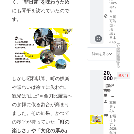
記載く
く、“非日常”を味わうため
掲載し
ない孟
文字サ
んぴら
2025
ご支援
ださ
たいお
宗竹を
年12
イズ大
酒”と呼
いただ
にも琴平を訪れていたので
い。 定
名前を
余すこ
月
3万円以
ばれ、
いた方
休日/
ご記入
となく
支援
上10万
海上交
す。
のお名
木〜土
くださ
つか
可能
円未
通の守
前を
曜日 営
国・
い。
い、も
満：文
り神・
ホーム
業時
地
（企業
のづく
字サイ
金刀比
ページ
域：
間/11:0
名、
りや産
ズ中 3
羅宮の
に掲載
日本
0〜
ニック
地の活
万円未
御神酒
こ
のみ
させて
17:00
の
ネーム
性化を
満：文
として
リ
いただ
体験は
タ
可） 備
目指し
字サイ
愛飲さ
ー
きま
11:00〜
ン
詳細を見る
考欄に
ていま
ズ小 ※
れ続け
を
す。
、
選
ご記入
す。焙
複数の
ている
択
（希望
13:00〜
す
がない
煎した
支援を
金陵。
る
者の
、
場合
笹のや
組み合
230年の
み） 掲
20,
15:00〜
は、掲
さしい
わせて
歴史が
載を希
残り48
000
スター
しかし昭和以降、町の娯楽
載いた
香り
円
いただ
誇る自
望され
ト（ご
しませ
と、笹
いた場
慢のお
る方
【染匠
や賑わいは徐々に失われ、
相談の
ん。 ＜
の風
合は額
酒と、
は、備
吉野
うえ調
掲載サ
味・旨
に応じ
お酒に
観光は“山上”＝金刀比羅宮へ
考欄に
屋 イ
整可
イズ＞
味を活
てサイ
あうお
掲載し
チ推
能） ※
30万円
かした
支援
ズを調
つま
の参拝に依る割合が高まり
たいお
し！】
ご支援
者：
以上：
笹菓子
整致し
み、オ
名前を
トート
いただ
2人
文字サ
たち。
ました。その結果、かつて
ます。
リジナ
ご記入
バッグ
いた方
お届
イズ特
竹の産
ルグッ
くださ
（小）
のお名
け予
の琴平が持っていた
「町の
大又は
地の想
ズを
い。
詰め合
定：
前を
ロゴ掲
いを受
セット
（企業
わせ 香
2026
楽しさ」や「文化の厚み」
ホーム
出 10万
け取っ
にしま
年01
名、
川県伝