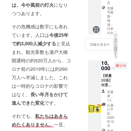
ページ
円以上
たまん
した。
月
ニック
統的工
は、今や風前の灯火
になり
に掲載
30万円
のう町
＜セッ
支援
ネーム
芸であ
させて
未満：
で活躍
ト内容
可能
つつあります。
可） 備
る【讃
いただ
文字サ
する竹
国・
＞ ・金
考欄に
岐のり
きま
イズ大
クリエ
地
陵 豆樽
ご記入
染】と
す。
域：
3万円以
イター
その危機感は数字にも表れ
（300m
がない
いう技
（希望
日本
上10万
とショ
l）←オ
場合
法で、
こ
のみ
者の
ています。人口は
今後25年
円未
コラ
の
スス
は、掲
こんぴ
リ
み） 掲
満：文
ティエ
タ
メ！ ・
載いた
ら歌舞
ー
載を希
で約3,000人減少する
と見込
字サイ
の手か
ン
詳細を見る
佃煮
しませ
伎の幟
を
望され
ズ中 3
ら生ま
選
（160g
ん。 ＜
（のぼ
択
まれ、観光客数も瀬戸大橋
る方
万円未
れた
す
） ・オ
掲載サ
り）な
る
は、備
満：文
品々に
リジナ
開通時の約520万人から、コ
イズ＞
どを手
考欄に
10,
字サイ
触れ
ル前掛
30万円
掛ける
掲載し
残り19
000
ズ小 ※
て、味
ロナ前の2019年には約260
けまた
円
以上：
染匠 吉
たいお
複数の
わって
はTシャ
文字サ
野屋。
名前を
【限量
支援を
ほし
万人へ半減しました。これ
ツ ※返
イズ特
センス
ご記入
20張】
組み合
い。竹
礼品は
大又は
溢れる4
くださ
何景窗
は一時的なコロナの影響で
わせて
を味わ
こちら
ロゴ掲
代目、
い。
親筆簽
いただ
い、里
のセッ
支援
出 10万
大野さ
はなく、
長い年月をかけて
（企業
名留言
いた場
山のひ
者：
トを購
円以上
んがセ
名、
卡（硬
合は額
ととき
1人
入でき
進んできた変化
です。
30万円
レクト
ニック
筆）
に応じ
をお楽
お届
る権利
未満：
したお
ネーム
「謝
てサイ
しみく
け予
となり
文字サ
すすめ
可） 備
謝」 作
定：
ズを調
ださ
ます。
それでも、
私たちはあきら
イズ大
のオリ
考欄に
為台灣
2025
整致し
い。 ＜
※通信販
3万円以
ジナル
年12
ご記入
代表性
ます。
セット
めたくありません。
一見、
売酒類
上10万
グッズ
月
がない
的藝術
内容＞
小売業
円未
を詰め
支援