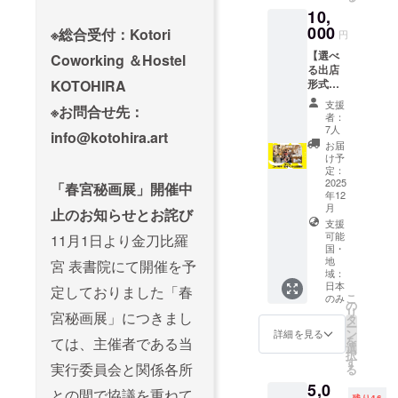
ディ
松のコ
場合
ありま
る方
10,
ナーチ
ワーキ
は、掲
すので
は、備
000
ケット
※総合受付：Kotori
ングス
円
載いた
お早め
考欄に
を利用
ペース
しませ
に。 ＜
掲載し
【選べ
Coworking ＆Hostel
する旨
を好き
ん。 ＜
セット
たいお
る出店
をお伝
な時に
掲載サ
内容＞
名前を
形式】
KOTOHIRA
えくだ
ご利用
イズ＞
・Tシャ
ご記入
コトリ
さい。
いただ
支援
30万円
ツ 1枚
※お問合せ先：
くださ
琴平で
営業時
者：
ける権
以上：
①白生
い。
自分が
間／
7人
利（3
info@kotohira.art
文字サ
地×オレ
（企業
やりた
18:30～
お届
回） 営
イズ特
ンジ
名、
いイベ
21:30（
け予
業時
大又は
②ライ
ニック
ントを
定：
LO.21:0
間：
ロゴ掲
トイエ
ネーム
開催で
2025
0）※前
「春宮秘画展」開催中
9:00~1
出 10万
ロー
年12
可） 備
きる！
日まで
8:00（
円以上
③ロイ
月
考欄に
コトリ
止のお知らせとお詫び
ご予約
年中無
30万円
ヤルブ
支援
ご記入
琴平の1
承りま
休） 有
未満：
ルー の
可能
11月1日より金刀比羅
がない
階ス
す。 定
効期
国・
文字サ
3種類か
場合
ペース
休日／
限：支
地
宮 表書院にて開催を予
イズ大
らお選
は、掲
で、イ
火曜
域：
援完了
3万円以
びいた
載いた
ベント
日、水
日本
日より
定しておりました「春
上10万
だけま
しませ
出店し
こ
のみ
曜日 連
6ヶ月 ※
の
円未
す。 ・
ん。 ＜
てみま
リ
絡先は
宮秘画展」につきまし
施設側
タ
満：文
コトリ
掲載サ
せん
ー
公式
で当選
ン
詳細を見る
字サイ
コワー
イズ＞
か？ 内
を
ては、主催者である当
Webサ
者のお
選
ズ中 3
キング
30万円
容：イ
択
イトま
名前を
す
万円未
＆ホス
実行委員会と関係各所
以上：
ベント
る
たは
控えさ
満：文
テル琴
文字サ
出店で
SNSで
5,0
せてい
字サイ
平・高
との間で協議を重ねて
イズ特
きる権
残り46