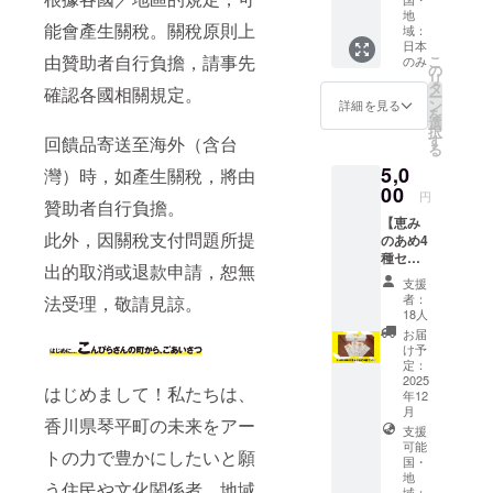
ジ 1個
店主が
ネーム
地
・商品
お届け
能會產生關稅。關稅原則上
域：
可） 備
サイ
する60
日本
考欄に
ズ：直
分の激
由贊助者自行負擔，請事先
こ
のみ
ご記入
の
径
アツ講
リ
がない
タ
35mm
確認各國相關規定。
義。 生
ー
場合
ン
詳細を見る
※缶バッ
まれも
を
は、掲
選
ジの色
育ちも
択
載いた
す
回饋品寄送至海外（含台
柄はお
琴平。
る
しませ
任せに
琴平を
5,0
灣）時，如產生關稅，將由
ん。 ＜
なりま
すみず
00
掲載サ
す。 ※
円
みまで
贊助者自行負擔。
イズ＞
感謝の
知り尽
【恵み
30万円
メッ
くして
此外，因關稅支付問題所提
のあめ4
以上：
セージ
いるか
種セッ
文字サ
はメー
出的取消或退款申請，恕無
らこそ
ト】五
イズ特
ルにて
支援
話せる
人百姓
大又は
者：
法受理，敬請見諒。
お送り
あれこ
池商店
ロゴ掲
18人
しま
れは必
オリジ
出 10万
お届
す。 ※
聴で
ナル飴
円以上
け予
ご支援
す！ ・
アソー
定：
30万円
いただ
配信
ト 琴平
2025
未満：
いた方
はじめまして！私たちは、
日：11
年12
で28代
文字サ
のお名
月1日
月
続く
イズ大
香川県琴平町の未来をアー
前を
（土）
支援
『五人
3万円以
ホーム
〜随時
可能
百姓』
トの力で豊かにしたいと願
上10万
ページ
国・
・収録
の1つ、
円未
に掲載
地
時間：
池商店
う住民や文化関係者、地域
満：文
域：