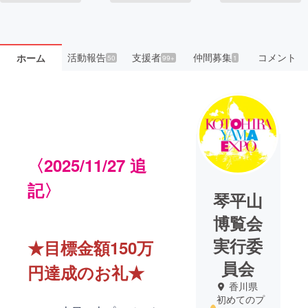
活動報告
支援者
仲間募集
コメント
ホーム
50
99+
1
〈2025/11/27 追
記〉
琴平山
博覧会
実行委
★目標金額150万
員会
円達成のお礼★
香川県
初めてのプ