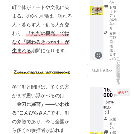
満：文
向け☆
表示は
3人
ます。
飴キー
掲載サ
感なお
字サイ
自分だ
町全体がアートや文化に染
お届け
お届
ホル
イズ＞
子様で
ズ中 3
けのゴ
商品の
け予
ダー
30万円
も安
万円未
ムブレ
まるこの3ヶ月間は、訪れる
定：
ラベル
←オス
以上：
心。 ア
満：文
スレッ
2025
に表記
スメ！
文字サ
クセサ
人・暮らす人・創る人が交
年12
字サイ
ト作り
されま
※ご支援
イズ特
リー制
月
ズ小 ※
体験】
す。商
いただ
わり、
「ただの観光」では
大又は
作歴30
支援
複数の
3000種
品開封
いた方
ロゴ掲
年以上
可能
支援を
類を超
前には
なく「関わるきっかけ」が
のお名
国・
出 10万
の店主
組み合
える
必ずお
前を
地
円以上
が初心
わせて
ビーズ
届けの
生まれる
期間になります。
域：
ホーム
30万円
者の方
いただ
の中か
リター
日本
ページ
未満：
にも丁
いた場
らお好
こ
のみ
ンに貼
に掲載
の
文字サ
寧にお
合は額
きな
リ
付され
させて
タ
イズ大
教えし
に応じ
ビーズ
ー
たラベ
いただ
ン
詳細を見る
3万円以
ます♪
てサイ
を選ん
を
ルや注
きま
選
上10万
所要時
ズを調
で、オ
択
意書き
す。
す
円未
間：2時
整致し
リジナ
る
をご確
（希望
満：文
間 対象
琴平町と聞けば、多くの方
ます。
ルのゴ
認くだ
15,
者の
字サイ
年齢：5
ムブレ
さい。
残り25
000
み） 掲
がまず思い浮かべるのは
ズ中 3
歳～12
円
スレッ
※20歳未
載を希
万円未
歳 ※ガ
トを作
満の者
【竹を
「金刀比羅宮」――いわゆ
望され
満：文
ラス、
りま
による
味わ
る方
字サイ
石など
す。 金
飲酒は
う】香
る“こんぴらさん”
です。町
は、備
ズ小 ※
割れや
属を使
法令で
川県ま
考欄に
複数の
すい素
支援
用しな
の象徴であり、今も全国か
禁止さ
んのう
掲載し
者：
支援を
材の
いので
れてい
町産！
たいお
5人
組み合
ビーズ
ら多くの参拝者が訪れま
アレル
ます。
笹茶&笹
名前を
お届
わせて
は除外