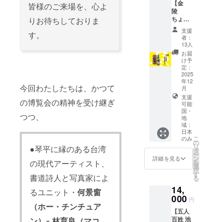
名前を
ル作品
は、備
【金
ただき
皆様のご来場を、心よ
整致し
参道沿
ご記入
をポス
考欄に
陵
ますの
ます。
いの出
くださ
トカー
掲載し
ちょい
りお待ちしておりま
で来館
窓を活
い。
ドにし
たいお
呑みう
した際
用した
支援
（企業
まし
す。
名前を
どん
にス
者：
スタン
名、
た。 ・
ご記入
セット
タッフ
13人
ド形
ニック
ポスト
くださ
購入
にお声
お届
式。通
ネーム
カー
い。
権】 江
がけく
け予
行人の
可） 備
ド 2枚
（企業
戸時代
定：
ださ
目に留
考欄に
・サイ
名、
から“讃
2025
い。 ※
まりや
ご記入
ズ：
年12
ニック
岐のこ
ご支援
すい立
今回わたしたちは、かつて
がない
100×14
月
ネーム
んぴら
いただ
地が魅
場合
8ｍｍ ※
支援
可） 備
酒”と呼
いた方
の博覧会の精神を受け継ぎ
力で
は、掲
ポスト
可能
考欄に
ばれ、
のお名
す。 ＜
国・
載いた
カード
ご記入
海上交
つつ、
前を
過去の
地
しませ
の絵柄
がない
通の守
ホーム
域：
出店実
ん。 ＜
はおま
場合
り神・
ページ
日本
績＞ ・
掲載サ
かせに
は、掲
金刀比
こ
のみ
に掲載
レモ
の
イズ＞
なりま
載いた
羅宮の
リ
させて
●琴平に縁のある台湾
ネード
タ
30万円
す。 ※
しませ
御神酒
ー
いただ
スタン
ン
詳細を見る
以上：
感謝の
ん。 ＜
として
を
の現代アーティスト、
きま
ド ・
選
文字サ
メッ
掲載サ
愛飲さ
択
す。
コー
す
イズ特
セージ
書道詩人と写真家によ
イズ＞
れ続け
る
（希望
ヒース
大又は
はメー
30万円
ている
者の
14,
タンド
るユニット・
何景窗
ロゴ掲
ルにて
以上：
金陵。
み） 掲
000
・中華
出 10万
お送り
円
文字サ
230年の
載を希
料理 ・
（ホー・チンチュア
円以上
しま
イズ特
歴史が
望され
【五人
日本酒
30万円
す。 ※
大又は
誇る自
る方
百姓 池
ン）× 林育良（マコ
バー ・