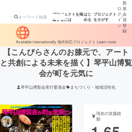
新
ロ
規
グ
会
プロジェクトを掲
はじ
プロジェクト
/
載するには
める
をさがす
イ
員
ン
登
録
Available internationally
海外対応プロジェクト
Learn more
【こんぴらさんのお膝元で、アート
人気のプロ
注目のリ
注目の新着プロ
募集終了が近いプ
もうすぐ公開
ジェクト
ターン
ジェクト
ロジェクト
されます
と共創による未来を描く】琴平山博覧
会が町を元気に
アート・写真
音楽
琴平山博覧会実行委員会
まちづくり・地域活性化
テクノロジー・ガジェット
ゲーム・サ
映像・映画
書籍・雑誌
現在の支援総
額
1,65
ビジネス・起業
チャレンジ