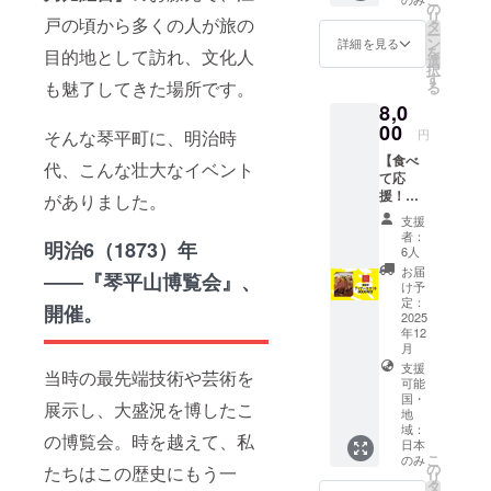
載いた
掲載し
の
ち、4つ
のビス
リ
しませ
戸の頃から多くの人が旅の
たいお
タ
の味が
トロ」
ー
ん。 ＜
名前を
ン
詳細を見る
楽しめ
果桜軒
を
目的地として訪れ、文化人
掲載サ
ご記入
選
ます。
が自信
択
イズ＞
くださ
す
「ご利
を持っ
も魅了してきた場所です。
る
30万円
い。
益を分
てお届
以上：
8,0
（企業
ける」
けする
文字サ
00
名、
という
円
そんな琴平町に、明治時
新作、
イズ特
ニック
意味を
香川県
大又は
【食べ
ネーム
代、こんな壮大なイベント
持つ加
産オ
ロゴ掲
て応
可） 備
美代飴
リーブ
出 10万
援！
がありました。
考欄に
（かみ
と季節
円以上
果桜
ご記入
よあ
支援
の地元
30万円
軒
がない
者：
め）に
産フ
明治6（1873）年
未満：
ディ
場合
6人
ちなん
ルーツ
文字サ
ナーチ
は、掲
お届
だ、縁
――『琴平山博覧会』、
が入っ
イズ大
ケット
載いた
け予
起の良
た塩味
3万円以
3000円
定：
しませ
い飴で
開催。
ケー
上10万
分】 琴
2025
ん。 ＜
幸運を
キ。 県
年12
円未
平で観
掲載サ
手に入
産の小
月
満：文
光客だ
イズ＞
れま
麦粉
支援
字サイ
けでな
30万円
当時の最先端技術や芸術を
しょ
「さぬ
可能
ズ中 3
く、地
以上：
う！ ・
国・
きの
万円未
元の方
展示し、大盛況を博したこ
文字サ
内容量
地
夢」も
満：文
たちか
イズ特
域：
（4本入
使って
の博覧会。時を越えて、私
字サイ
ら愛さ
大又は
日本
り） ※
おり、
ズ小 ※
れる
こ
のみ
ロゴ掲
原材料
の
たちはこの歴史にもう一
香川県
複数の
「町の
リ
出 10万
及び添
タ
産の美