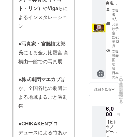
未満：
ご支援
ロゴ掲
慢のお
は、備
商店
シルク
文字サ
いただ
出 10万
酒と讃
ト・リン）
や
Viga
らに
考欄に
イチ推
スク
イズ大
いた方
支援
円以上
岐うど
掲載し
し！】
リーン
者：
3万円以
のお名
よるインスタレーショ
30万円
んを合
たいお
オリジ
ワーク
9人
上10万
前を
未満：
わせ
名前を
ナルT
ショッ
お届
円未
ホーム
ン
文字サ
た、こ
ご記入
シャツ
プ など
け予
満：文
ページ
イズ大
こでし
くださ
セット
定：
※ 出店
字サイ
に掲載
3万円以
か味わ
い。
琴平で
2025
内容や
ズ中 3
させて
上10万
えない
年12
（企業
28代続
●
写真家・宮脇慎太郎
日程の
万円未
いただ
円未
特別な
月
名、
く五人
詳細
満：文
きま
満：文
セット
支援
氏
による金刀比羅宮 高
ニック
百姓 池
は、個
字サイ
す。
字サイ
です。
可能
ネーム
商店の
別MTG
ズ小 ※
（希望
国・
ズ中 3
＜セッ
橋由一館での写真展
可） 備
若き店
にてご
複数の
者の
地
万円未
ト内容
考欄に
主、池
相談さ
域：
支援を
み） 掲
満：文
＞ ・金
ご記入
さんが
せてい
日本
組み合
載を希
字サイ
陵 うど
がない
セレク
こ
のみ
ただき
●
株式劇団マエカブ
ほ
わせて
望され
の
ズ小 ※
んに合
場合
トした
リ
ます。
いただ
る方
タ
複数の
う酒 純
は、掲
おすす
ー
か、全国各地の劇団に
※ご支援
いた場
は、備
ン
詳細を見る
支援を
米
載いた
めのオ
を
いただ
合は額
考欄に
選
組み合
（720m
しませ
リジナ
よる地域まるごと演劇
択
いた方
に応じ
掲載し
す
わせて
l）←オ
ん。 ＜
ルグッ
る
のお名
てサイ
たいお
いただ
スス
祭
掲載サ
ズを詰
前を
6,0
ズを調
名前を
いた場
メ！ ・
イズ＞
め込み
ホーム
00
整致し
ご記入
合は額
こんぴ
円
30万円
まし
ページ
ます。
くださ
に応じ
ら天狗
以上：
た。 ＜
に掲載
【ヒト
●
CHIKAKEN
プロ
い。
てサイ
うどん
文字サ
セット
させて
ツブ
（企業
ズを調
（300g
イズ特
内容＞
いただ
ビーズ
デュースによる竹あか
名、
整致し
） ※返
大又は
・五人
きま
店 お