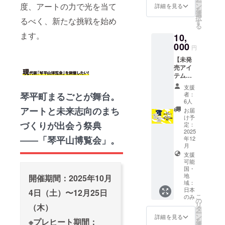
支援を
ビスト
ー
円以上
加物等
度、アートの力で光を当て
ン
詳細を見る
味しい
組み合
ロ」果
を
30万円
の食品
選
ものを
わせて
桜軒。
択
未満：
るべく、新たな挑戦を始め
表示は
す
詰め込
いただ
博覧会
る
文字サ
お届け
んだ
いた場
を鑑賞
ます。
イズ大
10,
商品の
ケーキ
合は額
した後
3万円以
000
ラベル
になっ
円
に応じ
は、美
上10万
に表記
ていま
てサイ
味しい
円未
【未発
されま
す。 内
ズを調
ディ
満：文
売アイ
す。商
容量：1
整致し
ナーを
字サイ
テム】
品開封
本 サイ
ます。
食べな
ズ中 3
コトリT
前には
ズ：
支援
がら
万円未
シャツ
必ずお
者：
琴平町まるごとが舞台。
W190m
ゆっく
満：文
＋コト
届けの
6人
m×D75
り過ご
字サイ
リ琴
アートと未来志向のまち
リター
お届
mm×H6
すのは
ズ小 ※
平・高
ンに貼
け予
0mm ※
いかが
複数の
松のコ
づくりが出会う祭典
定：
付され
原材料
です
支援を
ワーキ
2025
たラベ
及び添
か？
――「琴平山博覧会」。
年12
組み合
ングド
ルや注
加物等
シェフ
月
わせて
ロップ
意書き
の食品
が腕に
支援
いただ
イン利
をご確
表示は
よりを
可能
いた場
用3回分
認くだ
お届け
国・
かけて
合は額
まだど
さい。
商品の
地
開催期間：2025年10月
作った
に応じ
こにも
※ご支援
域：
ラベル
西洋料
てサイ
販売し
いただ
日本
4日（土）〜12月25日
に表記
理をお
ズを調
ていな
こ
のみ
いた方
されま
の
楽しみ
整致し
いコト
リ
のお名
（木）
す。商
タ
くださ
ます。
リTシャ
ー
前を
品開封
ン
詳細を見る
い。 ＜
ツをい
を
※プレヒート期間：
ホーム
前には
選