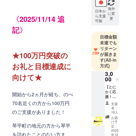
た。
海外
日本か
文化と芸術
に変
ら支援
〈2025/11/14 追
には“人の心
更
可能
を動かし、
記〉
地域と世界
目標金額
をつなぐ
未達でも
力”がある。
リターン
アートや演
★100万円突破の
が届きま
劇を通じ
す
(All-in
お礼と目標達成に
て、訪れる
方式)
人にも関
3,0
向けて★
00
わってもら
円
える町をつ
【とに
くりたい。
かく応
開始から2ヵ月が経ち、のべ
援！
琴平の新た
3000円
70名近くの方から100万円
支援
な歴史の1
コー
者：
ス】感
のご支援がありました！
ページを皆
18人
謝の
お届
さんと一緒
メッ
け予
琴平町の地元の方から琴平
に創り上げ
セージ
定：
ただ心
2025
る挑戦、ぜ
を訪れたことのない方ま
年12
からの