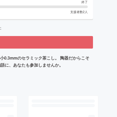
終了
支援者数
2
人
た
0.3mmのセラミック茶こし。 陶器だからこそ
物語に、あなたも参加しませんか。