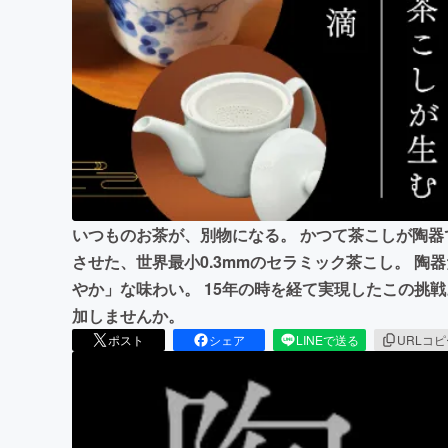
まちづくり・地域活性化
いつものお茶が、別物になる。 かつて茶こしが陶
させた、世界最小0.3mmのセラミック茶こし。 
やか」な味わい。 15年の時を経て実現したこの挑
加しませんか。
ポスト
シェア
LINEで送る
URLコ