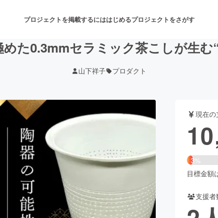
プロジェクトを掲載するには
はじめる
プロジェクトをさがす
めた0.3mmセラミック茶こしが生む
山下祥子
プロダクト
注目のリターン
注目の新着プロジェクト
募集終了が近いプロジェクト
も
現在の
音楽
舞台・パフォーマンス
10
ゲーム・サービス開発
フード・飲食店
3%
書籍・雑誌出版
アニメ・漫画
目標金額は3
支援者
チャレンジ
ビューティー・ヘルスケ
2