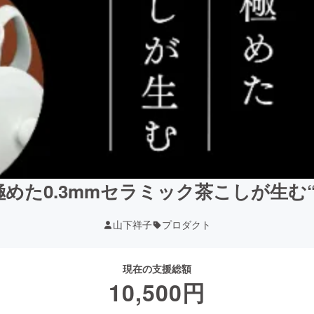
めた0.3mmセラミック茶こしが生む
山下祥子
プロダクト
現在の支援総額
10,500
円