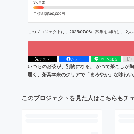
3
%達成
目標金額
300,000
円
このプロジェクトは、
2025/07/03
に募集を開始し、
2
人
ポスト
シェア
LINEで送る
U
いつものお茶が、別物になる。 かつて茶こしが陶
届く、茶葉本来のクリアで「まろやか」な味わい
このプロジェクトを見た人はこちらもチ