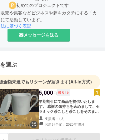
初めてのプロジェクトです
ン販売や集客などビジネスや夢をカタチにする「カ
」にて活動しています。
引法に基づく表記
メッセージを送る
を選ぶ
標金額未達でもリターンが届きます
(All-in方式)
5,000
円
残り
49
早期割引にて商品を提供いたしま
す。 感謝の気持ちを込めまして、セ
ラミック茶こしと茶こしをそのまま
使える蓋つきマグカップをお送りさ
支援者：1人
せていただきます。 【提供内容】
お届け予定：2025年10月
・セラミック茶こし 1個 ・蓋つき
マグカップ 1個 マグカップの柄や
デザインは現在作成しております
このリターンを選択する
る