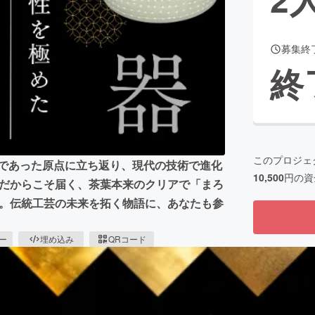
募集終
CAMPFIRE for Social Good
CAMPFIRE Creation
終
CAMPFIREふるさと納税
machi-ya
コミュニティ
このプロジェ
器であった原点に立ち返り、現代の技術で進化
10,500
円の資
陶器だからこそ届く、茶葉本来のクリアで「まろ
戦。伝統工芸の未来を拓く物語に、あなたも参
ピー
埋め込み
QRコード