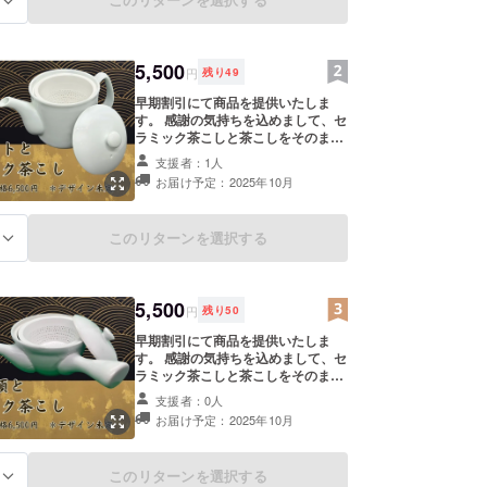
が、順次お送りさせていただきま
す。
5,500
円
残り
49
早期割引にて商品を提供いたしま
す。 感謝の気持ちを込めまして、セ
ラミック茶こしと茶こしをそのまま
使えるポットをお送りさせていただ
支援者：1人
きます。 【提供内容】 ・セラミッ
お届け予定：2025年10月
ク茶こし 1個 ・陶器のポッ
ト 1個 ポットの柄やデザイン
は現在作成しておりますが、順次お
このリターンを選択する
る
送りさせていただきます。
5,500
円
残り
50
早期割引にて商品を提供いたしま
す。 感謝の気持ちを込めまして、セ
ラミック茶こしと茶こしをそのまま
使える急須をお送りさせていただき
支援者：0人
ます。 【提供内容】 ・セラミック
お届け予定：2025年10月
茶こし 1個 ・急須
1個 急須の柄やデザインは現在作成
しておりますが、順次お送りさせて
このリターンを選択する
る
いただきます。