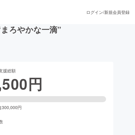
ログイン
/
新規会員登録
“まろやかな一滴”
うすぐ公開されます
支援総額
プロダクト
,500
円
ファッション
スポーツ
00,000円
数
ア
ソーシャルグッド
人