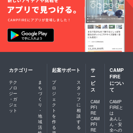
カテゴリー
起案サポート
サ
CAMP
ー
FIRE
テク
ま
プ
ス
ビ
につい
ノロ
ち
ロ
タ
ス
て
ジー
づ
ジ
ッ
・ガ
く
ェ
フ
CAM
CAMP
ジェ
り
ク
に
PFI
FIREと
ット
・
ト
相
RE
は
地
を
談
CAM
あんし
域
作
す
PFI
ん・安
活
る
る
RE
全への
性
資