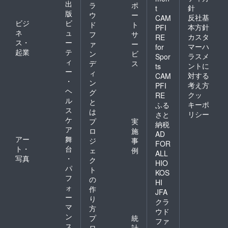
出
ラ
ポ
針
t
版
ウ
ー
反社基
CAM
ビジ
ビ
ド
ト
本方針
PFI
ネ
ュ
フ
サ
カスタ
RE
ス・
ー
ァ
ー
マーハ
for
起業
テ
ン
ビ
ラスメ
Spor
ィ
デ
ス
ントに
ts
ー
ィ
対する
CAM
・
ン
考え方
PFI
ヘ
グ
クッ
RE
ル
と
キーポ
ふる
ス
は
リシー
さと
ケ
プ
実
納税
ア
ロ
施
AD
アー
舞
ジ
事
FOR
ト・
台
ェ
例
ALL
写真
・
ク
HIO
パ
ト
KOS
フ
の
HI
ォ
作
JFA
ー
り
クラ
マ
方
ウド
ン
プ
統
ファ
ス
ロ
計