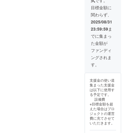
式
です。
して
・急
ポット
須
目標金額に
をセッ
関わらず、
トにし
1個
てお送
マグ
2025/08/31
りさせ
カップ
23:59:59
ま
ていた
や急須
だきま
の柄や
でに集まっ
す。
デザイ
た金額が
【セッ
ンは現
ト内
在作成
ファンディ
容】 ・
してお
ングされま
セラ
ります
ミック
が、順
す。
茶こ
次お送
し 1個
りさせ
・蓋つ
ていた
支援金の使い道
きマグ
だきま
集まった支援金
カッ
す。
は以下に使用す
プ 1個
る予定です。
・陶器
設備費
のポッ
※目標金額を超
ト
えた場合はプロ
1個
ジェクトの運営
マグ
費に充てさせて
カップ
いただきます。
やポッ
トの柄