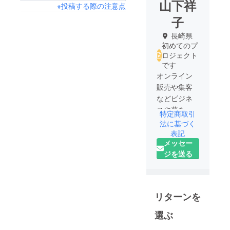
山下祥
※投稿する際の注意点
子
長崎県
初めてのプ
ロジェクト
です
オンライン
販売や集客
などビジネ
スや夢をカ
特定商取引
タチにする
法に基づく
「カタチス
表記
メッセー
ト」にて活
ジを送る
動していま
す。
リターンを
選ぶ