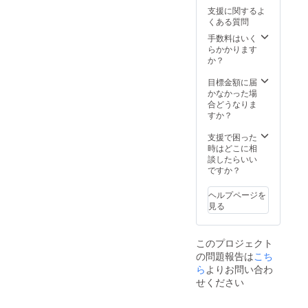
やデザ
支援に関するよ
インは
くある質問
現在作
成して
手数料はいく
おりま
らかかります
すが、
か？
順次お
送りさ
目標金額に届
せてい
かなかった場
ただき
合どうなりま
ます。
すか？
支援で困った
時はどこに相
談したらいい
ですか？
ヘルプページを
見る
このプロジェクト
の問題報告は
こち
ら
よりお問い合わ
せください