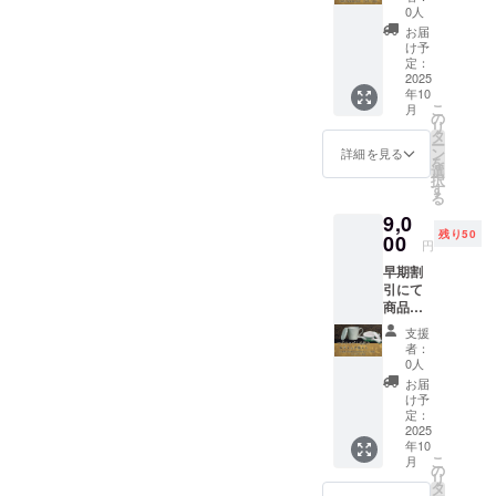
す。 感
・セラ
りさせ
0人
謝の気
ミック
ていた
お届
持ちを
茶こ
だきま
け予
込めま
し 1個
定：
す。
して、
2025
・陶器
年10
セラ
のポッ
こ
月
ミック
ト
の
リ
茶こし
1個
タ
ー
と茶こ
ポット
ン
詳細を見る
を
しをそ
の柄や
選
択
のまま
デザイ
す
る
使える
ンは現
9,0
急須を
在作成
残り50
お送り
00
してお
円
させて
ります
早期割
いただ
が、順
引にて
きま
次お送
商品を
す。
りさせ
提供い
【提供
ていた
支援
たしま
内容】
だきま
者：
す。 感
・セラ
す。
0人
謝の気
ミック
お届
持ちを
茶こ
け予
込めま
し 1個
定：
して、
2025
・急
年10
セラ
須
こ
月
ミック
の
リ
茶こし
1個
タ