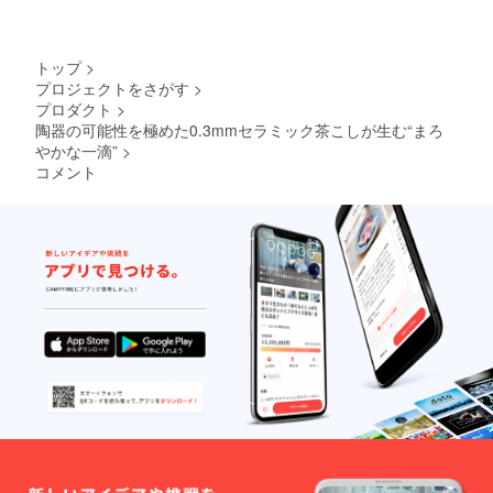
トップ
>
プロジェクトをさがす
>
プロダクト
>
陶器の可能性を極めた0.3mmセラミック茶こしが生む“まろ
やかな一滴”
>
コメント