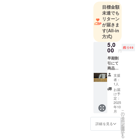
目標金額
未達でも
リターン
が届きま
す
(All-in
方式)
5,0
残り49
00
円
早期割
引にて
商品を
提供い
支援
たしま
者：
す。 感
1人
謝の気
お届
持ちを
け予
込めま
定：
して、
2025
年10
セラ
こ
月
ミック
の
リ
茶こし
タ
ー
と茶こ
ン
詳細を見る
を
しをそ
選
択
のまま
す
る
使える