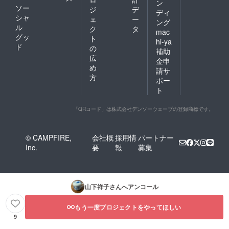
ン
ソー
ジ
デ
ディ
シャ
ェ
ー
ング
ル
ク
タ
mac
グッ
ト
hi-ya
ド
の
補助
広
金申
め
請サ
方
ポー
ト
「QRコード」は株式会社デンソーウェーブの登録商標です。
© CAMPFIRE,
会社概
採用情
パートナー
Inc.
要
報
募集
山下祥子
さんへアンコール
もう一度プロジェクトをやってほしい
9