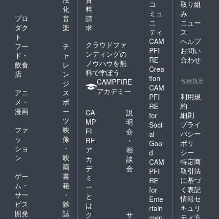
コ
取り組
化
料
ミュ
み
プロ
音
請
ニ
ニュー
ダク
楽
求
ティ
ス
ト
CAM
ヘルプ
クラウドファ
フー
チ
PFI
お問い
ンディングの
ド・
ャ
RE
合わせ
ノウハウを無
飲食
レ
Crea
料で学ぼう
店
ン
tion
各種規定
CAMPFIRE
ジ
CAM
アカデミー
アニ
ス
利用規
PFI
メ・
ポ
約
RE
漫画
ー
CA
説
細則
for
ツ
MP
明
プライ
Soci
ファ
映
FI
会
バシー
al
ッ
像
RE
・
ポリ
Goo
ショ
・
ア
相
シー
d
ン
映
カ
談
特定商
CAM
画
デ
会
取引法
PFI
ゲー
書
ミ
に基づ
RE
ム・
籍
ー
く表記
for
サー
・
と
情報セ
Ente
ビス
雑
は
キュリ
rtain
開発
誌
ク
サ
ティ方
men