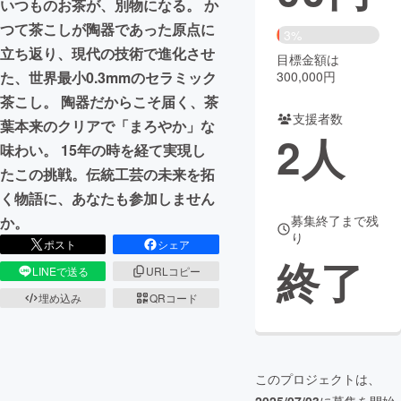
いつものお茶が、別物になる。 か
つて茶こしが陶器であった原点に
まちづくり・地域活性化
3%
立ち返り、現代の技術で進化させ
目標金額は
300,000円
た、世界最小0.3mmのセラミック
CAMPFIRE for Social Good
CAMPFIRE Creation
茶こし。 陶器だからこそ届く、茶
CAMPFIREふるさと納税
machi-ya
コミュニティ
支援者数
葉本来のクリアで「まろやか」な
2
人
味わい。 15年の時を経て実現し
たこの挑戦。伝統工芸の未来を拓
く物語に、あなたも参加しません
募集終了まで残
か。
り
ポスト
シェア
終了
LINEで送る
URLコピー
埋め込み
QRコード
このプロジェクトは、