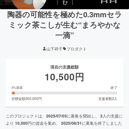
陶器の可能性を極めた0.3mmセラ
ミック茶こしが生む“まろやかな
一滴”
山下祥子
プロダクト
現在の支援総額
10,500
円
終了
3
%達成
目標金額
300,000
円
支援者数
2
人
このプロジェクトは、
2025/07/03
に募集を開始し、
2
人の支援に
より
10,500
円の資金を集め、
2025/08/31
に募集を終了しました