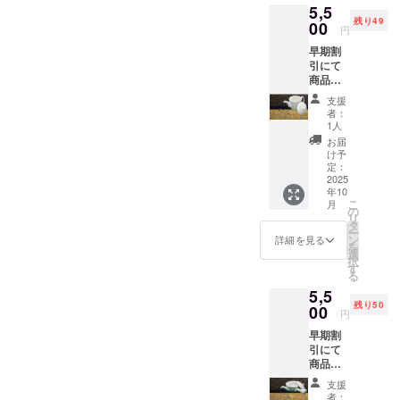
5,5
蓋つき
残り49
マグ
00
円
カップ
早期割
をお送
引にて
りさせ
商品を
ていた
提供い
だきま
支援
たしま
す。
者：
す。 感
【提供
1人
謝の気
内容】
お届
持ちを
・セラ
け予
込めま
ミック
定：
して、
2025
茶こ
年10
セラ
し 1個
こ
月
ミック
・蓋つ
の
リ
茶こし
きマグ
タ
ー
と茶こ
カッ
ン
詳細を見る
を
しをそ
プ 1個
選
択
のまま
マグ
す
る
使える
カップ
5,5
ポット
の柄や
残り50
をお送
00
デザイ
円
りさせ
ンは現
早期割
ていた
在作成
引にて
だきま
してお
商品を
す。
ります
提供い
【提供
が、順
支援
たしま
内容】
次お送
者：