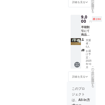
ー
と茶こ
急須の
ン
詳細を見る
を
しをそ
柄やデ
選
択
のまま
ザイン
す
る
使える
は現在
9,0
蓋つき
作成し
残り50
マグ
00
ており
円
カッ
ます
早期割
プ、そ
が、順
引にて
して急
次お送
商品を
須を
りさせ
提供い
セット
ていた
支援
たしま
にして
だきま
者：
す。 感
お送り
す。
0人
謝の気
させて
お届
持ちを
いただ
け予
込めま
きま
定：
して、
2025
す。
年10
セラ
【セッ
こ
月
ミック
ト内
の
リ
茶こし
容】 ・
タ
ー
と茶こ
セラ
ン
詳細を見る
を
しをそ
ミック
選
択
のまま
茶こ
す
る
使える
し 1個
このプロ
蓋つき
・蓋つ
ジェクト
マグ
きマグ
カッ
カッ
は、
All-In方
プ、そ
プ 1個