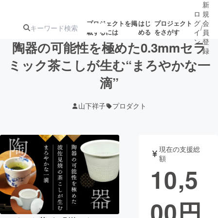
新
ロ
規
グ
会
プロジェクトを掲
はじ
プロジェクト
/
載するには
める
をさがす
イ
員
ン
登
陶器の可能性を極めた0.3mmセラ
録
ミック茶こしが生む“まろやかな一
滴”
人気のプロ
注目のリ
注目の新着プロ
募集終了が近いプ
もうすぐ公開
ジェクト
ターン
ジェクト
ロジェクト
されます
山下祥子
プロダクト
アート・写真
音楽
現在の支援総
テクノロジー・ガジェット
ゲーム・サ
額
10,5
映像・映画
書籍・雑誌
00
円
ビジネス・起業
チャレンジ