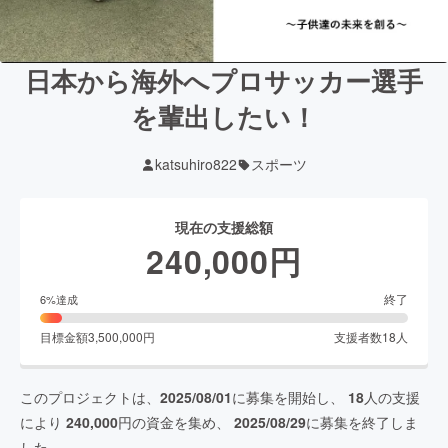
日本から海外へプロサッカー選手
を輩出したい！
katsuhiro822
スポーツ
現在の支援総額
240,000
円
終了
6
%達成
目標金額
3,500,000
円
支援者数
18
人
このプロジェクトは、
2025/08/01
に募集を開始し、
18
人の支援
により
240,000
円の資金を集め、
2025/08/29
に募集を終了しま
した