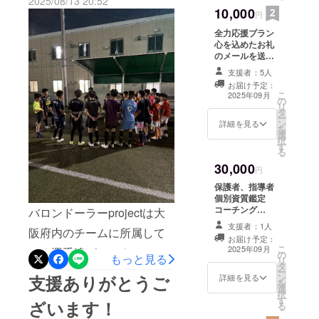
2025/08/13 20:52
タミン
ど、トップレベルの選手と
2018年から今年までにフラ
10,000
円
C、ナイ
交わり、トッププレーヤー
アシン
ンス、スペイン、ベル
全力応援プラン
アミ
心を込めたお礼
になる基準はどのレベルな
ギー、ポルトガル、ドイツ
ド、 パ
のメールを送ら
ントテ
のか？を体感させてくれて
せて頂きます。
などサッカー先進国と言わ
支援者：5人
ン酸
Ca、ビ
お届け予定：
います。8/18(月)ご参加は実
れる国のビッグクラブへと
こ
2025年09月
タミン
の
際に阪南大学で行っている
リ
B6、ビ
選手達を連れて行き、練習
タ
ー
タミン
ン
詳細を見る
映像分析を用いたMTや座学
参加をさせてきました。そ
を
B12 保
選
択
存方法
を行い、午後TRは阪南大学
す
の中で現代の日本で行われ
る
常温 賞
味期限
トップチームの選手達との
30,000
ている、リアクション的な
円
2026年
合同トレーニングを実施し
保護者、指導者
10月28
サッカーや頑張りでどうに
個別資質鑑定
日 原材
ます。この1回のTRで選手
かするサッカーの限界を感
コーチング
料 砂糖
バロンドーラーprojectは大
zoomにて60分
(国内製
達の意識が変わり、明日か
支援者：1人
じ、日本独自の育成方法×世
阪府内のチームに所属して
間を予定してお
造)、ガ
お届け予定：
ります。 日程は
ラナ種
らの行動が変わるキッカケ
界の最先端のサッカーを融
こ
2025年09月
いる選手達がセレクション
の
別途ご支援者様
子抽出
もっと見る
リ
を与えられることと思いま
タ
へご連絡致しま
物、マ
合する必要があると感じま
を通過した20名の選手で活
ー
ン
支援ありがとうご
す。
テの葉
詳細を見る
を
すので、選手達も私達も大
した。また、日本では評価
選
抽出
動しています。月に2回のト
択
す
物、 緑
ざいます！
変楽しみです！また、この
る
されていない選手がヨー
レーニングと中学生との練
茶抽出