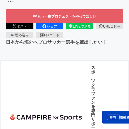
もう一度プロジェクトをやってほしい
ポスト
シェア
LINEで送る
URLコピー
埋め込み
QRコード
日本から海外へプロサッカー選手を輩出したい！
ス
ポ
ー
ツ
ク
ラ
フ
ァ
ン
を
専
門
掲載
無料
サ
ポ
ー