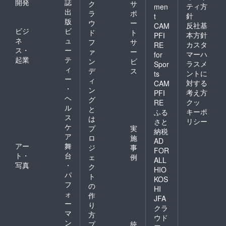
開発
誌
ク
サ
ティ方
men
出
ラ
ポ
針
t
版
ウ
ー
反社基
CAM
ビジ
ビ
ド
ト
本方針
PFI
ネ
ュ
フ
サ
カスタ
RE
ス・
ー
ァ
ー
マーハ
for
起業
テ
ン
ビ
ラスメ
Spor
ィ
デ
ス
ントに
ts
ー
ィ
対する
CAM
・
ン
考え方
PFI
ヘ
グ
クッ
RE
ル
と
キーポ
ふる
ス
は
リシー
さと
ケ
プ
実
納税
ア
ロ
施
AD
アー
舞
ジ
事
FOR
ト・
台
ェ
例
ALL
写真
・
ク
HIO
パ
ト
KOS
フ
の
HI
ォ
作
JFA
ー
り
クラ
マ
方
ウド
ン
プ
統