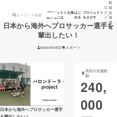
新
ロ
規
グ
会
プロジェクトを掲
はじ
プロジェクト
/
載するには
める
をさがす
イ
員
ン
登
日本から海外へプロサッカー選手を
録
輩出したい！
人気のプロ
注目のリ
注目の新着プロ
募集終了が近いプ
もうすぐ公開
katsuhiro822
スポーツ
ジェクト
ターン
ジェクト
ロジェクト
されます
アート・写真
音楽
現在の支援総
額
240,
テクノロジー・ガジェット
ゲーム・サ
000
映像・映画
書籍・雑誌
日本から海外へプロサッカー選手
ビジネス・起業
チャレンジ
を輩出したい！