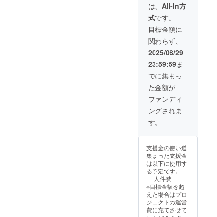
は、
All-In方
ププレーヤーが集うチーム
り、明日からの行動が変わ
る大会は1軍のみが参加する
式
です。
ではありません。その年代
るキッカケを与えられるこ
ものです。いわゆるホンモ
目標金額に
で3〜4番手以降の選手やJ
とと思いますので、選手達
ノです。何事もそうなので
関わらず、
リーグ下部組織でトップ
も私達も大変楽しみです！
すが、ホンモノに触れるこ
2025/08/29
チームに上がらなかった選
また、このバロンドーラー
23:59:59
ま
とで本質が分かると言われ
手が阪南大学に来て、独自
でに集まっ
projectを多くの方に知って
ます。未来にワールドカッ
た金額が
のメソッドによる指導を受
いただけるようご協力お願
プやヨーロッパのトップ
ファンディ
けて、遅咲きとしてブレイ
いします！
リーグでプレーする可能性
ングされま
クし、プロの道へと進んで
が高い選手と接すること
す。
いく選手達を毎年輩出して
で、今の自分の現在地がわ
います。そんなメソッドが
かり、今何をすべきなの
支援金の使い道
あるなら、今を生きる小学
集まった支援金
か？何を手放すべきなの
は以下に使用す
生年代に提供するとどう
る予定です。
か？が明確になってきま
人件費
いった変化があるのか？と
す。そのような体験を子供
※目標金額を超
えた場合はプロ
いうワクワク感の元、お願
達にしてほしいなぁという
ジェクトの運営
いしました。このメソッド
費に充てさせて
思いで支援をお願いしてい