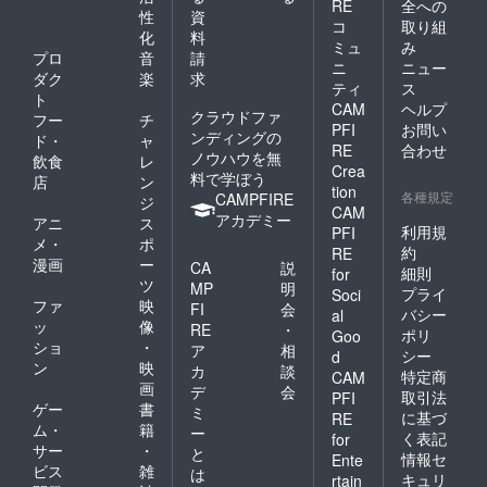
RE
全への
性
資
コ
取り組
化
料
ミュ
み
プロ
音
請
ニ
ニュー
ダク
楽
求
ティ
ス
ト
CAM
ヘルプ
クラウドファ
フー
チ
PFI
お問い
ンディングの
ド・
ャ
RE
合わせ
ノウハウを無
飲食
レ
Crea
料で学ぼう
店
ン
tion
各種規定
CAMPFIRE
ジ
CAM
アカデミー
アニ
ス
利用規
PFI
メ・
ポ
約
RE
漫画
ー
CA
説
細則
for
ツ
MP
明
プライ
Soci
ファ
映
FI
会
バシー
al
ッ
像
RE
・
ポリ
Goo
ショ
・
ア
相
シー
d
ン
映
カ
談
特定商
CAM
画
デ
会
取引法
PFI
ゲー
書
ミ
に基づ
RE
ム・
籍
ー
く表記
for
サー
・
と
情報セ
Ente
ビス
雑
は
キュリ
rtain