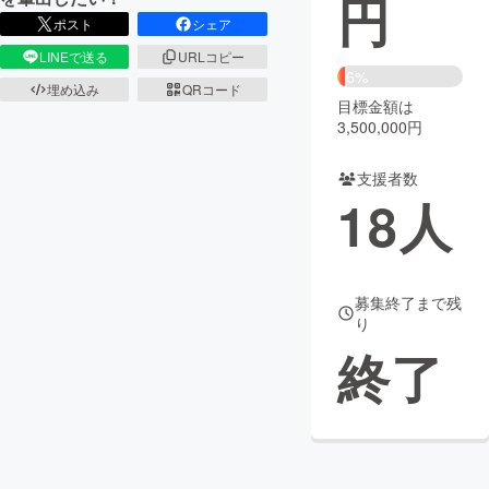
円
ポスト
シェア
まちづくり・地域活性化
LINEで送る
URLコピー
6%
埋め込み
QRコード
目標金額は
CAMPFIRE for Social Good
CAMPFIRE Creation
3,500,000円
CAMPFIREふるさと納税
machi-ya
コミュニティ
支援者数
18
人
募集終了まで残
り
終了