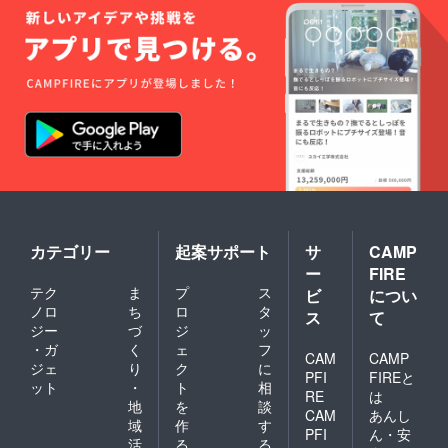
カテゴリー
起案サポート
サ
CAMP
ー
FIRE
テク
ま
プ
ス
ビ
につい
ノロ
ち
ロ
タ
ス
て
ジー
づ
ジ
ッ
・ガ
く
ェ
フ
CAM
CAMP
ジェ
り
ク
に
PFI
FIREと
ット
・
ト
相
RE
は
地
を
談
CAM
あんし
域
作
す
PFI
ん・安
活
る
る