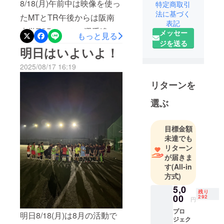
8/18(月)午前中は映像を使っ
特定商取引
法に基づく
たMTとTR午後からは阪南
表記
大学TOPチームの選手達と
メッセー
もっと見る
ジを送る
合同TRを実施しました。ま
明日はいよいよ！
た、今回のTRを見学に大
2025/08/17 16:19
阪、和歌山県や兵庫県、三
リターンを
重県の指導者の方々がお越
しいただいていました。あ
選ぶ
りがとうございます。我々
目標金額
が行っている、日本人の能
未達でも
力を最大限に生かすメソッ
リターン
ドから世界一の称号を手に
が届きま
す
(All-in
する選手を育てる！という
方式)
取り組み、考え方がより多
5,0
残り
00
292
くの方々知れ渡り、協力し
円
プロ
ていただく方々が増えてい
明日8/18(月)は8月の活動で
ジェク