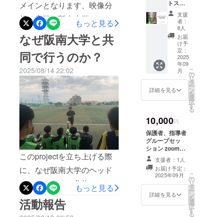
くと嬉しいです。今回の特
トスポ
メインとなります、映像分
ンサー
支援
別TRでは、今年度関西1位
析と座学、阪南大学トップ
go&fun
者：
もっと見る
天然エ
8人
に輝いたメンバー、Jリーグ
チームとの合同TRです！大
ナジー
なぜ阪南大学と共
お届
ドリン
内定者5名も一緒にプレーし
け予
阪府内外からサッカー指導
ク6本
定：
同で行うのか？
ていただきました。一つの
原材
2025
始め、様々な方が見学に来
年09
料：砂
2025/08/14 22:02
一つのプレーの基準がその
こ
月
られます！お時間ある方は
糖(国内
の
リ
製造)、
タ
日から変わってしまう環境
是非、一度見学してみてく
ー
ガラナ
ン
詳細を見る
を
種子抽
に身を置き、まだ自分が氣
選
ださい！8/18(月)2部練@阪
択
出物、
す
る
付いていない特徴や可能性
マテの
南大学高見の里グランド
10,000
葉抽出
円
に氣付かせるのが僕達の仕
10:00-12:00→映像MT・座学
物、 緑
保護者、指導者
茶抽出
事です。来月はJrユース
13:30-15:00→TR指導者は昨
グループセッ
物、高
ション zoomに
麗人参
チームと初の主催フェス
年大学日本一に導き、多く
このprojectを立ち上げる際
て60分を予定し
抽出物 /
支援者：1人
ております。 日
ティバルを開催します！
酸味
のプロ選手を輩出している
お届け予定：
に、なぜ阪南大学のヘッド
程はプロジェク
料、pH
こ
2025年09月
の
ト終了後にご支
阪南大学の北條ヘッドコー
調整
コーチである、北條コーチ
リ
タ
もっと見る
援者様へ別途ご
剤、香
ー
チです。Jリーグ内定選手も
ン
連絡させて頂き
詳細を見る
にお願いしたのか？をお伝
料、カ
を
活動報告
選
ます。
フェイ
択
練習に参加してくれるな
えしたいと思います。僕は
す
ン、ビ
る