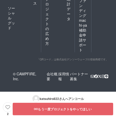
ファ
ス
ロ
計
ン
ソー
ジ
デ
ディ
シャ
ェ
ー
ング
ル
ク
タ
mac
グッ
ト
hi-ya
ド
の
補助
広
金申
め
請サ
方
ポー
ト
「QRコード」は株式会社デンソーウェーブの登録商標です。
© CAMPFIRE,
会社概
採用情
パートナー
Inc.
要
報
募集
katsuhiro822
さんへアンコール
もう一度プロジェクトをやってほしい
2