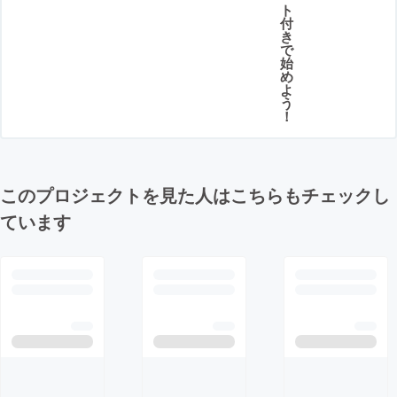
ト
付
き
で
始
め
よ
う
！
このプロジェクトを見た人はこちらもチェックし
ています