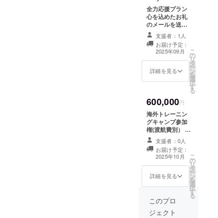
まれて
ウンド(人工芝) ※
部組織に所属していないと
12:00→映像MT・座学13:30-
全力応援プラン
選手達が出てくる大会も沢
います
日程は変更にな
心を込めたお礼
のでお
プロ選手にはなれないとい
る可能性あり
15:00→TR指導者は昨年大
山あるのが現状です…例え
のメールを送ら
子様や
せて頂きます。
う現実があります。です
妊婦の
学日本一に導き、多くのプ
支援者：1人
ばスペインのR.マドリード
このリターンは
方の飲
お届け予定：
が、日本では違う環境が存
10,000円のリ
ロ選手を輩出している阪南
用には
と試合をした！と思ってい
こ
2025年09月
の
ターンと同じ内
はご注
リ
在します。良い例でいう
大学の北條ヘッドコーチで
タ
容になります。
ても1軍の選手ではなく、ス
意くだ
ー
ン
詳細を見る
さ
と、日本代表の長友選手は
を
す。Jリーグ内定選手も練習
クール選抜だったりするこ
選
い。」
択
す
大学在学時に応援団として
に参加してくれるなど、
る
とも沢山あります。同じユ
600,000
太鼓を叩いていた2年後にJ
円
トップレベルの選手と交わ
ニフォームを着て試合に出
海外トレーニン
リーガーになり、その2年後
り、トッププレーヤーにな
てくるので、日本側からす
グキャンプ参加
にはイタリア セリアAに移
権(渡航費別） 今
る基準はどのレベルなの
ると分からないんですね。
後、海外でプロ
支援者：0人
籍しました。ヨーロッパで
か？を体感させてくれてい
としてやってい
しかもこの子達は1軍の選手
お届け予定：
きたい選手や経
はこういったシンデレラス
こ
2025年10月
ます。8/18(月)の午後TRは
だよなんてコーディネー
の
験を積みたい選
リ
タ
手の為のリター
トーリーは全くと言ってい
阪南大学トップチームの選
ー
ターに嘘を言われることも
ン
ンです。 約10日
詳細を見る
を
いほどありません。ここで
選
間本場でのト
手達との合同トレーニング
ザラにあります。そんな世
択
す
レーニングを体
る
話を戻すと、阪南大学とい
を実施します。この1回の
験頂けます。
このプロ
界なんですね。今回のバロ
うチームは高校年代のトッ
ジェクト
TRで選手達の意識が変わ
ンドーラーprojectで参加す