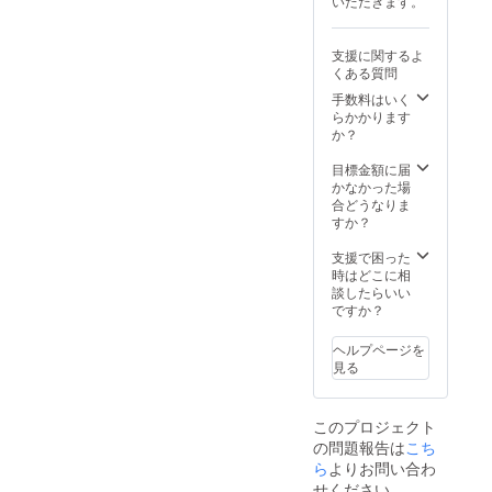
いただきます。
を受けている選手は明らか
ます。子供達の未来に対し
に大きな成長を遂げ、毎回
ての投資にご支援、ご協力
支援に関するよ
くある質問
の練習で変化をしていま
をよろしくお願いします！
手数料はいく
す。このprojectは日本一を
らかかります
か？
目指す集団ではなく、R.マ
ドリード(スペイン)を倒した
目標金額に届
かなかった場
ときにピッチに立っている
合どうなりま
すか？
のはどんな選手なのか？と
支援で困った
いう理想を目指して活動し
時はどこに相
ています。主催している僕
談したらいい
ですか？
も、このメソッドや環境が
ヘルプページを
世界に出てどのくらいやれ
見る
るのか？をワクワクしなが
ら見守っています。皆さん
このプロジェクト
の応援、支援が選手達の未
の問題報告は
こち
ら
よりお問い合わ
来を切り拓くキッカケとな
せください