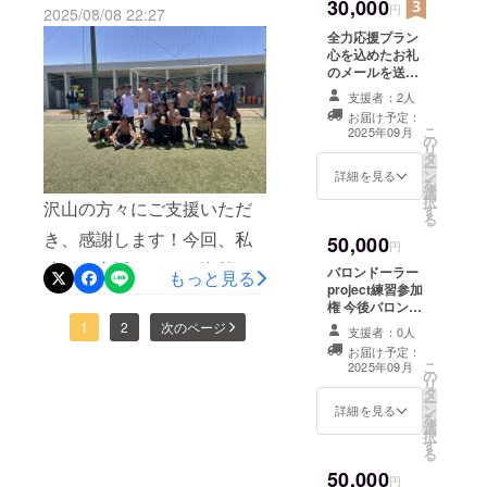
30,000
物、高
バロンドーラーprojectを多
円
2025/08/08 22:27
ロッパで評価されたり、反
習試合を通じて、日本でこ
麗人参
全力応援プラン
くの方に知っていただける
抽出物 /
対に日本で評価が高いアン
こにしかない環境と指導方
心を込めたお礼
酸味
ようご協力お願いします！
のメールを送ら
ダー世代代表の選手が「彼
料、pH
針のもと、アジア人でまだ
せて頂きます。
調整
支援者：2人
には伸び代が感じない…」
※ このリターン
誰も成し遂げていない世界
剤、香
お届け予定：
は10,000円のリ
料、カ
こ
2025年09月
と言われ、評価されないと
一の称号である「バロン
の
ターンと同じ内
フェイ
リ
タ
容になります。
ン、ビ
いう現実も見てきました。
ー
ドール」を獲得する選手達
ン
詳細を見る
タミン
を
選
ヨーロッパは小さな頃から
C、ナイ
をここ大阪輩出することを
択
沢山の方々にご支援いただ
す
アシン
る
契約社会で1〜3年単位での
目的としています。サッ
アミ
き、感謝します！今回、私
50,000
円
ド、 パ
契約を結び、結果が出なけ
カー関係者の方も、そうで
達がご支援いただく海外遠
ントテ
バロンドーラー
もっと見る
ン酸
ればクビになります。正
project練習参加
ない方も一度見学に来てほ
征ですが、近年日本中で
Ca、ビ
権 今後バロン
直、指導方法が良いという
タミン
しいなと思っています。次
ドーラーproject
様々な会社やサッカークラ
1
2
次のページ
支援者：0人
B6、ビ
への参加を希望
ことよりも弱肉強食になる
お届け予定：
回の活動は8/18(月)ですの
タミン
ブが参加するようになりま
又は検討してい
こ
2025年09月
B12 主
の
る選手と保護者
システムや仕組み化が日本
で、ご都合が宜しければ是
リ
した。素晴らしいことだと
原料の
タ
様向けのリター
ー
原産地
よりも圧倒的に進んでいる
ン
ンとなります。
詳細を見る
非ご参加ください！
思います。が、しかし…そ
を
イタリ
選
日時、場所 第
択
現実があります。その為、
ア 「カ
8/18(月)2部練@阪南大学高
す
2、第4日曜日開
の海外遠征先では、2軍や3
る
フェイ
催18:00-20:00
基本的にはプロクラブの下
見の里グランド10:00-
50,000
ンが含
軍、もっと言えば5軍以下の
@大阪府内グラ
円