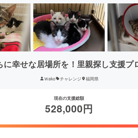
ちに幸せな居場所を！里親探し支援プ
Ｗako
チャレンジ
福岡県
現在の支援総額
528,000
円