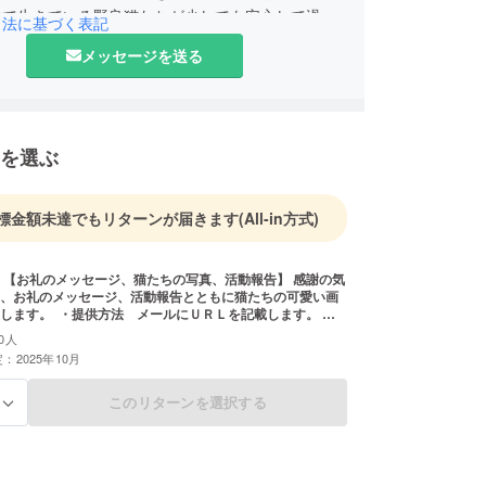
中で生きている野良猫たちが少しでも安心して過ご
引法に基づく表記
うにと活動しています。人間と猫たちが平和に暮ら
メッセージを送る
い社会となるように心から願います。
を選ぶ
標金額未達でもリターンが届きます
(All-in方式)
 【お礼のメッセージ、猫たちの写真、活動報告】 感謝の気
、お礼のメッセージ、活動報告とともに猫たちの可愛い画
します。 ︎︎︎ ・提供方法 メールにＵＲＬを記載します。
はプランＡ〜Ｄに共通です。
0人
：2025年10月
このリターンを選択する
る