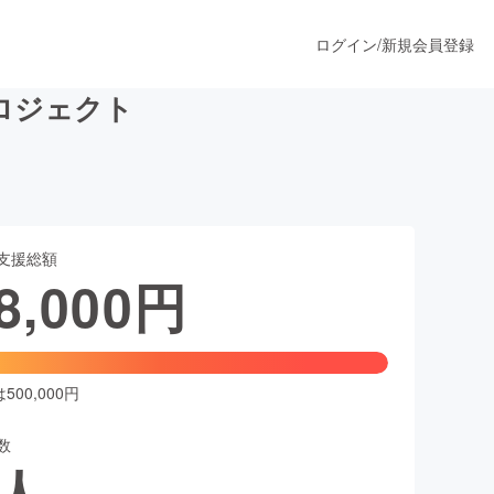
ログイン
/
新規会員登録
ロジェクト
うすぐ公開されます
支援総額
プロダクト
8,000
円
ファッション
スポーツ
00,000円
数
ア
ソーシャルグッド
人