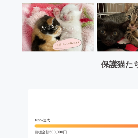
保護猫た
105
%達成
目標金額
500,000
円