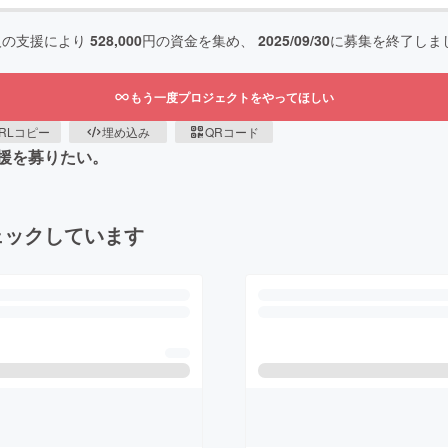
人の支援により
528,000
円の資金を集め、
2025/09/30
に募集を終了しま
もう一度プロジェクトをやってほしい
RLコピー
埋め込み
QRコード
援を募りたい。
ェックしています