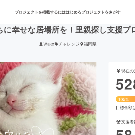
プロジェクトを掲載するには
はじめる
プロジェクトをさがす
ちに幸せな居場所を！里親探し支援プ
Ｗako
チャレンジ
福岡県
注目のリターン
注目の新着プロジェクト
募集終了が近いプロジェクト
も
現在の
音楽
舞台・パフォーマンス
52
ゲーム・サービス開発
フード・飲食店
105%
書籍・雑誌出版
アニメ・漫画
目標金額は5
支援者
チャレンジ
ビューティー・ヘルスケ
58