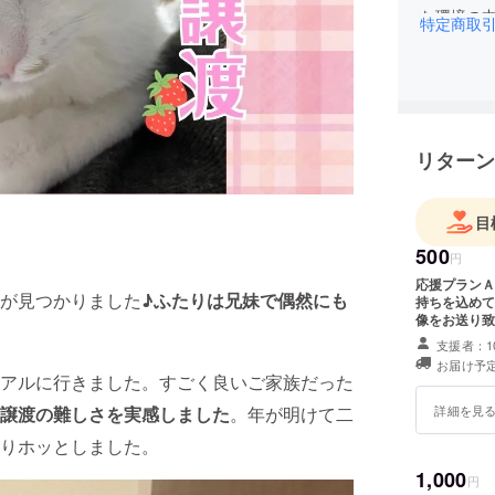
な環境の
特定商取
せますよ
せる優し
リターン
目
500
円
応援プランＡ
が見つかりました
♪ふたりは兄妹で偶然にも
持ちを込めて
像をお送り致
このリターン
支援者：1
お届け予定
アルに行きました。すごく良いご家族だった
詳細を見
譲渡の難しさを実感し
ました
。年が明けて二
りホッとしました。
1,000
円