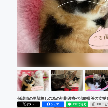
まちづくり・地域活性化
保護猫の里親探しの為の初期医療や治療費等の支援
ポスト
シェア
LINEで送る
URLコ