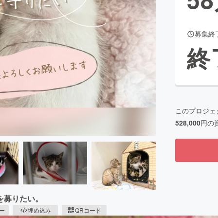
募集終
CAMPFIRE for Social Good
CAMPFIRE Creation
終
CAMPFIREふるさと納税
machi-ya
コミュニティ
このプロジェ
528,000
円の
を募りたい。
ピー
埋め込み
QRコード