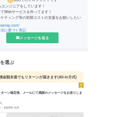
からエンジニアをしています！
てWebサービスを作ってます！
ーケティング等の初期コストの支援をお願いしたい
fessnap.com/
25年11月までにユーザー数1000人、イベント数50
引法に基づく表記
しています。
メッセージを送る
を選ぶ
標金額未達でもリターンが届きます
(All-in方式)
人
：2025年10月