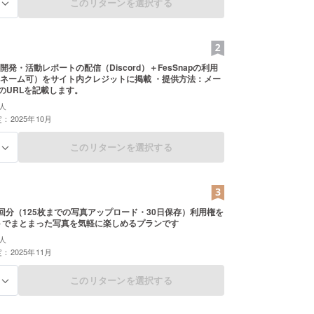
このリターンを選択する
る
発・活動レポートの配信（Discord）＋FesSnapの利用
ム可）をサイト内クレジットに掲載 ・提供方法：メー
rdのURLを記載します。
人
：2025年10月
このリターンを選択する
る
ン1回分（125枚までの写真アップロード・30日保存）利用権を
トでまとまった写真を気軽に楽しめるプランです
人
：2025年11月
このリターンを選択する
る