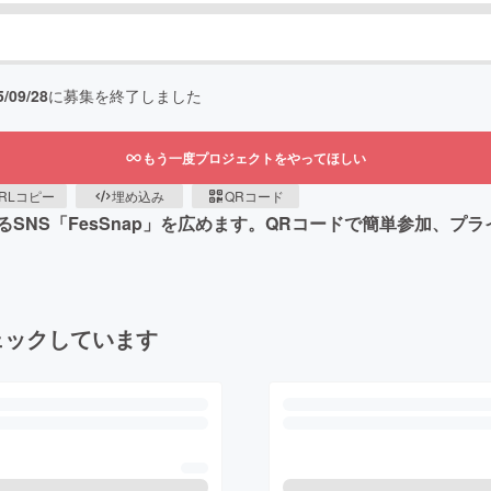
5/09/28
に募集を終了しました
もう一度プロジェクトをやってほしい
RLコピー
埋め込み
QRコード
SNS「FesSnap」を広めます。QRコードで簡単参加、プ
ェックしています