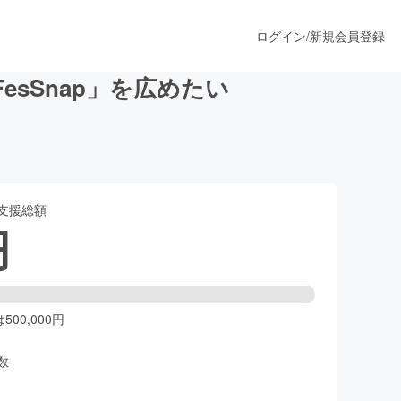
ログイン
/
新規会員登録
sSnap」を広めたい
うすぐ公開されます
支援総額
プロダクト
円
ファッション
スポーツ
00,000円
数
ア
ソーシャルグッド
人