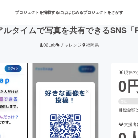
プロジェクトを掲載するには
はじめる
プロジェクトをさがす
ルタイムで写真を共有できるSNS「Fe
02Lab
チャレンジ
福岡県
注目のリターン
注目の新着プロジェクト
募集終了が近いプロジェクト
も
現在の
音楽
舞台・パフォーマンス
0
ゲーム・サービス開発
フード・飲食店
0%
書籍・雑誌出版
アニメ・漫画
目標金額は5
支援者
チャレンジ
ビューティー・ヘルスケ
0