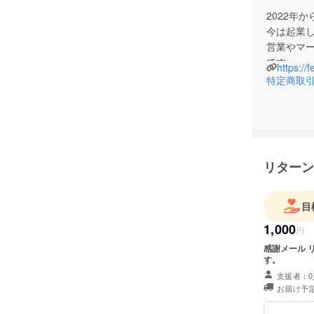
2022年
今は起業し
営業やマ
です。
https://
目標：20
特定商取
を目標に
リターン
目
1,000
円
感謝メール リターン確定後、メールにて感謝のメッセージをお送りしま
す。
支援者：0
お届け予定