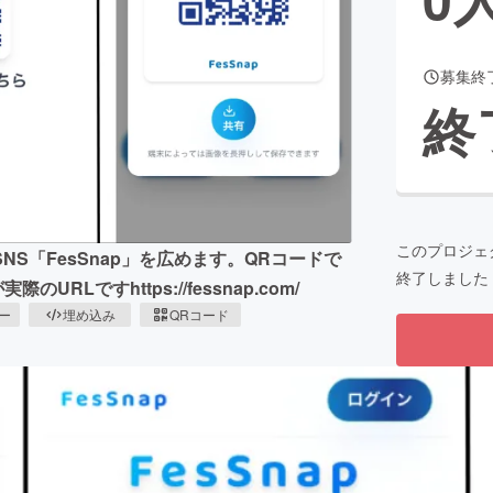
募集終
CAMPFIRE for Social Good
CAMPFIRE Creation
終
CAMPFIREふるさと納税
machi-ya
コミュニティ
このプロジェ
S「FesSnap」を広めます。QRコードで
終了しました
ですhttps://fessnap.com/
ピー
埋め込み
QRコード