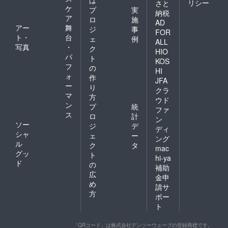
は
リシー
さと
ケ
プ
実
納税
ア
ロ
施
AD
アー
舞
ジ
事
FOR
ト・
台
ェ
例
ALL
写真
・
ク
HIO
パ
ト
KOS
フ
の
HI
ォ
作
JFA
ー
り
クラ
マ
方
ウド
ン
プ
統
ファ
ス
ロ
計
ン
ソー
ジ
デ
ディ
シャ
ェ
ー
ング
ル
ク
タ
mac
グッ
ト
hi-ya
ド
の
補助
広
金申
め
請サ
方
ポー
ト
「QRコード」は株式会社デンソーウェーブの登録商標です。