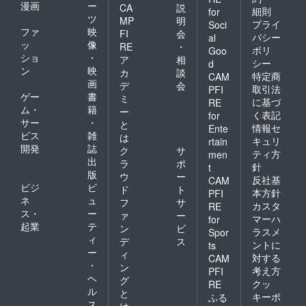
漫画
ー
CA
説
細則
for
ツ
MP
明
プライ
Soci
ファ
映
FI
会
バシー
al
ッ
像
RE
・
ポリ
Goo
ショ
・
ア
相
シー
d
ン
映
カ
談
特定商
CAM
画
デ
会
取引法
PFI
ゲー
書
ミ
に基づ
RE
ム・
籍
ー
く表記
for
サー
・
と
情報セ
Ente
ビス
雑
は
キュリ
rtain
開発
誌
ク
サ
ティ方
men
出
ラ
ポ
針
t
版
ウ
ー
反社基
CAM
ビジ
ビ
ド
ト
本方針
PFI
ネ
ュ
フ
サ
カスタ
RE
ス・
ー
ァ
ー
マーハ
for
起業
テ
ン
ビ
ラスメ
Spor
ィ
デ
ス
ントに
ts
ー
ィ
対する
CAM
・
ン
考え方
PFI
ヘ
グ
クッ
RE
ル
と
キーポ
ふる
ス