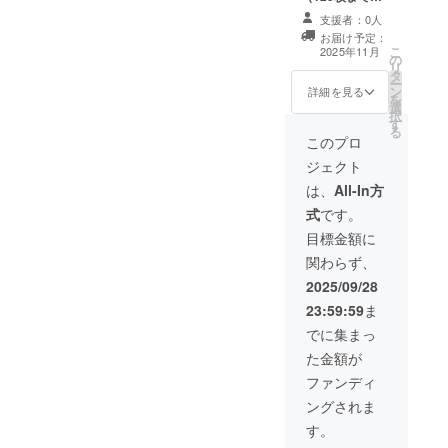
れるお名前をご
30日間保存） ・
記入ください
支援者：0人
Proプラン1回分
お届け予定：
利用権（無制
こ
2025年11月
の
限、一年間保
リ
タ
存） ・プロジェ
ー
ン
クト公式協賛者
詳細を見る
を
選
としてウェブサ
択
す
イトにお名前掲
る
載（希望可） ・
このプロ
掲載期間：サー
ジェクト
ビスリリース日
から1年間掲載
は、
All-In方
・掲載方法：文
式
です。
字のみ ・注意事
項：支援時、必
目標金額に
ず備考欄に掲載
関わらず、
を希望されるお
名前をご記入く
2025/09/28
ださい
23:59:59
ま
でに集まっ
た金額が
ファンディ
ングされま
す。