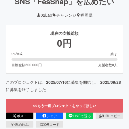
SNS「FesSnap」を広めたい
02Lab
チャレンジ
福岡県
現在の支援総額
0
円
終了
0
%達成
目標金額
500,000
円
支援者数
0
人
このプロジェクトは、
2025/07/16
に募集を開始し、
2025/09/28
に募集を終了しました
もう一度プロジェクトをやってほしい
ポスト
シェア
LINEで送る
URLコピー
埋め込み
QRコード