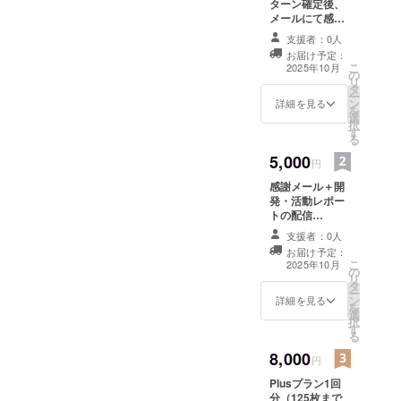
ターン確定後、
メールにて感謝
のメッセージを
支援者：0人
お送りします。
お届け予定：
こ
2025年10月
の
リ
タ
ー
ン
詳細を見る
を
選
択
す
る
5,000
円
感謝メール＋開
発・活動レポー
トの配信
（Discord）＋
支援者：0人
FesSnapの利用
お届け予定：
者名（ニック
こ
2025年10月
の
ネーム可）をサ
リ
タ
イト内クレジッ
ー
ン
トに掲載 ・提供
詳細を見る
を
選
方法：メールに
択
す
DiscordのURL
る
を記載します。
8,000
円
Plusプラン1回
分（125枚まで