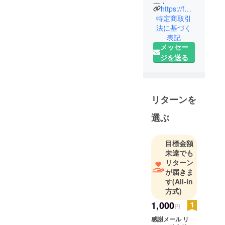
す！
https://fessnap.com/
今は起業し
特定商取引
てWebサー
法に基づく
表記
ビスを作っ
メッセー
てます！
ジを送る
営業やマー
ケティング
等の初期コ
ストの支援
リターンを
をお願いし
たいです。
選ぶ
目標：2025
年11月まで
目標金額
にユーザー
未達でも
数1000人、
リターン
イベント数
が届きま
す
(All-in
50を目標に
方式)
していま
す。
1,000
円
感謝メール リ