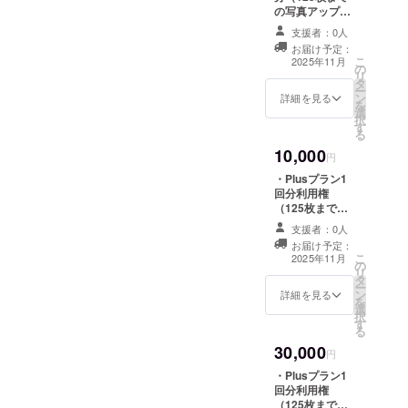
の写真アップ
ロード・30日保
支援者：0人
存）利用権を提
お届け予定：
供 イベントでま
こ
2025年11月
の
とまった写真を
リ
タ
気軽に楽しめる
ー
ン
プランです
詳細を見る
を
選
択
す
る
10,000
円
・Plusプラン1
回分利用権
（125枚まで、
30日間保存） ・
支援者：0人
プロジェクト公
お届け予定：
式協賛者として
こ
2025年11月
の
ウェブサイトに
リ
タ
お名前掲載（希
ー
ン
望可） ・掲載期
詳細を見る
を
選
間：サービスリ
択
す
リース日から1年
る
間掲載 ・掲載方
30,000
法：文字のみ ・
円
注意事項：支援
・Plusプラン1
時、必ず備考欄
回分利用権
に掲載を希望さ
（125枚まで、