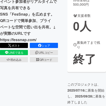
イベント参加者がリアルタイムで
500,000円
写真を共有できる
まちづくり・地域活性化
SNS「FesSnap」を広めます。
支援者数
0
人
QRコードで簡単参加、プライ
CAMPFIRE for Social Good
CAMPFIRE Creation
ベートな空間で思い出を共有。↓
CAMPFIREふるさと納税
machi-ya
コミュニティ
が実際のURLです
https://fessnap.com/
募集終了まで残
ポスト
シェア
り
終了
LINEで送る
URLコピー
埋め込み
QRコード
このプロジェクトは、
2025/07/16
に募集を開始
し、
2025/09/28
に募集を
終了しました