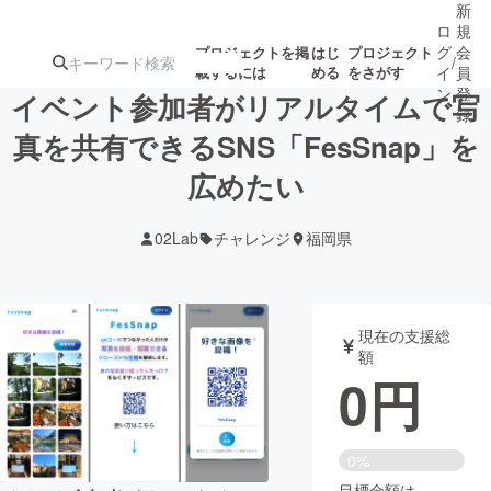
新
ロ
規
グ
会
プロジェクトを掲
はじ
プロジェクト
/
載するには
める
をさがす
イ
員
ン
登
イベント参加者がリアルタイムで写
録
真を共有できるSNS「FesSnap」を
広めたい
人気のプロ
注目のリ
注目の新着プロ
募集終了が近いプ
もうすぐ公開
ジェクト
ターン
ジェクト
ロジェクト
されます
02Lab
チャレンジ
福岡県
アート・写真
音楽
現在の支援総
テクノロジー・ガジェット
ゲーム・サ
額
0
円
映像・映画
書籍・雑誌
0%
ビジネス・起業
チャレンジ
目標金額は