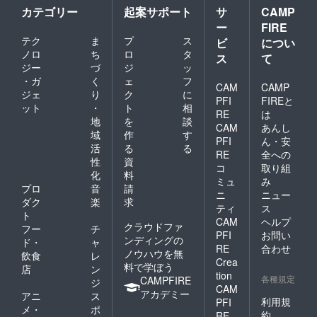
カテゴリー
起案サポート
サ
CAMP
ー
FIRE
テク
ま
プ
ス
ビ
につい
ノロ
ち
ロ
タ
ス
て
ジー
づ
ジ
ッ
・ガ
く
ェ
フ
CAM
CAMP
ジェ
り
ク
に
PFI
FIREと
ット
・
ト
相
RE
は
地
を
談
CAM
あんし
域
作
す
PFI
ん・安
活
る
る
RE
全への
性
資
コ
取り組
化
料
ミュ
み
プロ
音
請
ニ
ニュー
ダク
楽
求
ティ
ス
ト
CAM
ヘルプ
クラウドファ
フー
チ
PFI
お問い
ンディングの
ド・
ャ
RE
合わせ
ノウハウを無
飲食
レ
Crea
料で学ぼう
店
ン
tion
各種規定
CAMPFIRE
ジ
CAM
アカデミー
アニ
ス
利用規
PFI
メ・
ポ
約
RE