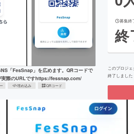
募集終
CAMPFIRE for Social Good
CAMPFIRE Creation
終
CAMPFIREふるさと納税
machi-ya
コミュニティ
このプロジェ
S「FesSnap」を広めます。QRコードで
終了しました
ですhttps://fessnap.com/
ピー
埋め込み
QRコード