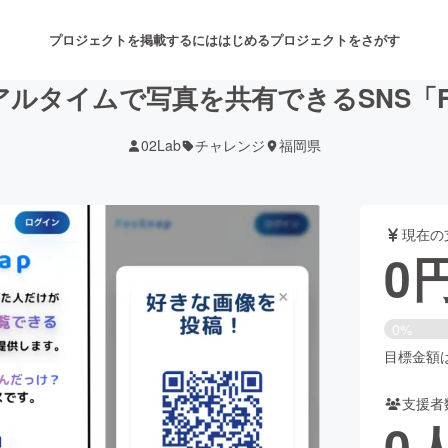
プロジェクトを掲載するには
はじめる
プロジェクトをさがす
ルタイムで写真を共有できるSNS「Fe
02Lab
チャレンジ
福岡県
注目のリターン
注目の新着プロジェクト
募集終了が近いプロジェクト
も
現在の
音楽
舞台・パフォーマンス
0
ゲーム・サービス開発
フード・飲食店
0%
書籍・雑誌出版
アニメ・漫画
目標金額は5
支援者
チャレンジ
ビューティー・ヘルスケ
0