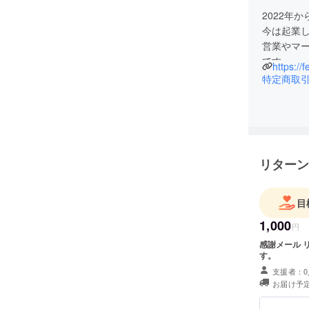
2022年
今は起業し
営業やマ
です。
https://
目標：20
特定商取
を目標に
リターン
目
1,000
円
感謝メール リターン確定後、メールにて感謝のメッセージをお送りしま
す。
支援者：0
お届け予定