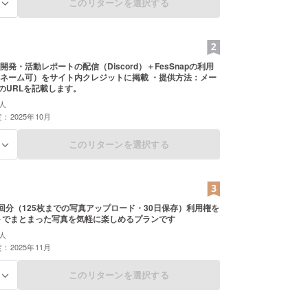
このリターンを選択する
る
発・活動レポートの配信（Discord）＋FesSnapの利用
ム可）をサイト内クレジットに掲載 ・提供方法：メー
rdのURLを記載します。
人
：2025年10月
このリターンを選択する
る
ン1回分（125枚までの写真アップロード・30日保存）利用権を
トでまとまった写真を気軽に楽しめるプランです
人
：2025年11月
このリターンを選択する
る