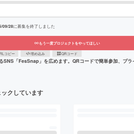
5/09/28
に募集を終了しました
もう一度プロジェクトをやってほしい
RLコピー
埋め込み
QRコード
SNS「FesSnap」を広めます。QRコードで簡単参加、プ
ェックしています