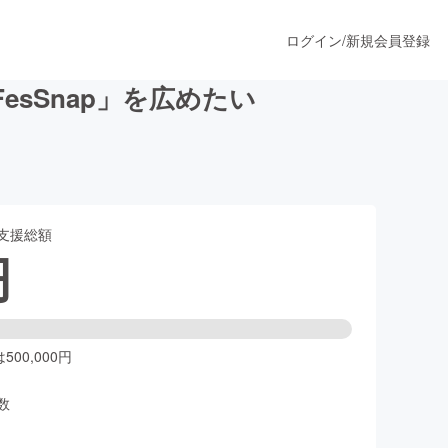
ログイン
/
新規会員登録
sSnap」を広めたい
うすぐ公開されます
支援総額
プロダクト
円
ファッション
スポーツ
00,000円
数
ア
ソーシャルグッド
人