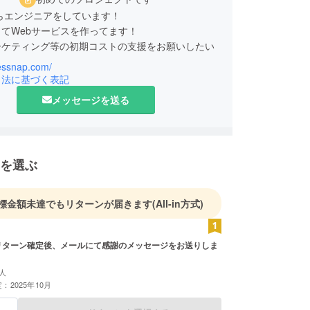
からエンジニアをしています！
てWebサービスを作ってます！
ーケティング等の初期コストの支援をお願いしたい
fessnap.com/
25年11月までにユーザー数1000人、イベント数50
引法に基づく表記
しています。
メッセージを送る
を選ぶ
標金額未達でもリターンが届きます
(All-in方式)
人
：2025年10月