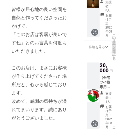
スペー
字のみ
支援
セレク
ス的に
可。）
者：
皆様が居心地の良い空間を
トしま
厳し
5人
す】 峰
く、こ
お届
自然と作ってくださったお
不動産
れが最
け予
メン
後とな
定：
かげで、
バーが
2025
りま
年08
あなた
す。す
「このお店は客層が良いで
こ
月
の為に
いませ
の
リ
セレク
ん。単
すね」とのお言葉を何度も
タ
ー
トした
価も少
ン
詳細を見る
を
いただきました。
ボトル
し上
選
択
キープ
がって
す
る
をでき
しまい
20,
ます。
ました
このお店は、まさにお客様
※備考欄
000
が特別
円
に好み
な存在
が作り上げてくださった場
【全宅
のお飲
になっ
ツイ様
み物を
ていた
所だと、心から感じており
専用・
ご記入
だけま
お礼の
くださ
ます。
す。 会
支援
メッ
い。
員制は
者：
改めて、感謝の気持ちが溢
セージ
廃止と
1人
を送り
なりま
お届
れてまいります。誠にあり
ます2】
すが、
け予
全宅ツ
定：
あなた
がとうございました。
イの皆
2025
達から
年08
様のご
このお
こ
月
多幸を