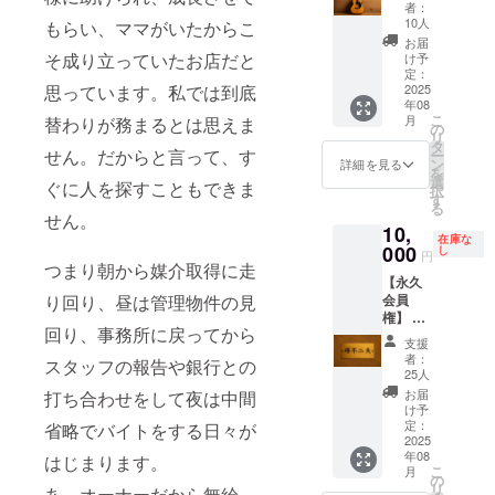
す】 中
す。
者：
類の販
杉並区
間省略
10人
もらい、ママがいたからこ
売では
高円寺
にはカ
お届
ありま
北２丁
ラオケ
そ成り立っていたお店だと
け予
せん。
目２２
があり
定：
※支援者
－６
ませ
2025
思っています。私では到底
リスト
キャニ
年08
ん。な
作成の
オンプ
こ
月
替わりが務まるとは思えま
ので、
の
ため、
ラザ大
リ
峰が練
タ
ご支援
須賀
せん。だからと言って、す
ー
習して
ン
詳細を見る
時に備
B104
を
アコギ
選
ぐに人を探すこともできま
考欄へ
※20歳未
択
で一緒
す
お名前
満の方
る
にお歌
せん。
のご記
はこの
10,
を歌い
入をお
在庫な
リター
ます。
000
し
円
願いい
ンを選
（※リク
つまり朝から媒介取得に走
たしま
択でき
【永久
エスト
す。 ※
ませ
会員
り回り、昼は管理物件の見
曲を備
住所：
ん。飲
権】 会
考欄に
東京都
酒は法
回り、事務所に戻ってから
員制は
記載く
支援
杉並区
律によ
廃止と
ださ
者：
高円寺
スタッフの報告や銀行との
り禁止
なりま
い。技
25人
北２丁
されて
すが、
術的に
お届
打ち合わせをして夜は中間
目２２
いま
あなた
難しい
け予
－６
す。 ※
達から
曲は死
定：
省略でバイトをする日々が
キャニ
有効期
このお
2025
ぬ気で
オンプ
限：
年08
店は始
はじまります。
練習し
ラザ大
こ
2026年
月
まりま
ま
の
須賀
リ
1月迄
あ、オーナーだから無給
した。