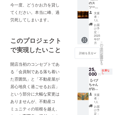
のス
セット
ただき
今一度、どうかお力を貸し
ツール
を買っ
ます。
にお名
てあげ
てください。本当に峰、過
（公序
支援
前を入
てくだ
良俗に
者：
労死してしまいます。
れま
さい。
反しな
1人
す】 カ
（※裏に
いもの
お届
ウン
お名前
に限り
け予
ター内
を入れ
定：
ます。※
のス
2025
させて
書いて
このプロジェクト
年07
ツール
いただ
ほしい
こ
月
を入れ
きま
の
お名前
リ
で実現したいこと
替える
す。備
タ
を備考
ー
費用に
考欄に
ン
欄にお
詳細を見る
を
当てさ
入れた
選
願いし
択
せてく
い文字
す
ます。
る
開店当初のコンセプトであ
ださい
をご記
文字の
25,
（支援
入くだ
み
在庫な
る「会員制である落ち着い
者様の
000
さい）
し
可。）
円
お名前
※前回
た雰囲気」と「不動産屋が
【バブ
をス
ネーム
ちゃん
ツール
居心地良く過ごせるお店」
プレー
がお店
に入れ
トでご
に駆け
させて
という部分に大幅な変更は
支援い
支援
付ける
いただ
ただい
者：
ありませんが、不動産コ
ための
きま
1人
た方、
自転車
す。備
今回木
お届
ミュニティの垣根を越え、
にお名
考欄に
け予
製ネー
前を入
お名前
定：
ムプ