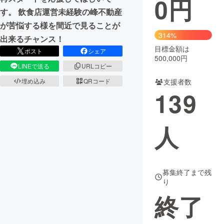
0
円
す。 飲食店運営未経験の峰不動産
まちづくり・地域活性化
が苦悩する様を間近で見ることが
314%
出来るチャンス！
目標金額は
CAMPFIRE for Social Good
CAMPFIRE Creation
ポスト
シェア
500,000円
CAMPFIREふるさと納税
machi-ya
コミュニティ
LINEで送る
URLコピー
支援者数
埋め込み
QRコード
139
人
募集終了まで残
り
終了