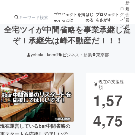
新
ロ
規
グ
会
プロジェクトを掲
はじ
プロジェクト
/
載するには
める
をさがす
イ
員
ン
登
全宅ツイが中間省略を事業承継した
録
ぞ！承継先は峰不動産だ！！！
人気のプロ
注目のリ
注目の新着プロ
募集終了が近いプ
もうすぐ公開
yohaku_koenji
ビジネス・起業
東京都
ジェクト
ターン
ジェクト
ロジェクト
されます
アート・写真
音楽
現在の支援総
額
1,57
テクノロジー・ガジェット
ゲーム・サ
4,75
映像・映画
書籍・雑誌
現在運営しているbar中間省略の
ビジネス・起業
チャレンジ
再スタートを応援してほしいで