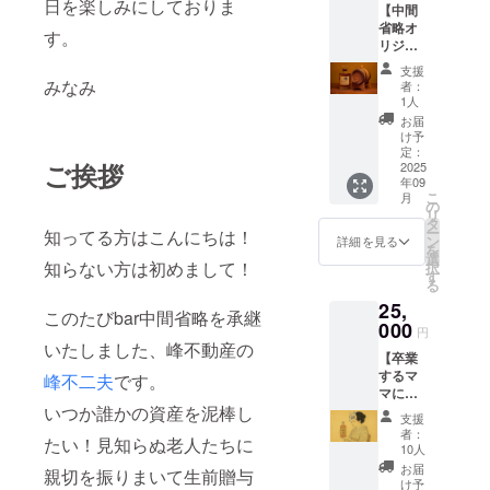
作成し
日を楽しみにしておりま
【中間
峰」。
掲示さ
省略オ
アメリ
す。
せてい
リジナ
カンホ
ただき
ルブレ
ワイト
ます。
支援
ンド・
オーク
みなみ
者：
（公序
スー
製のミ
1人
良俗に
パー峰
ニ樽で
お届
反しな
150ml
仕上げ
け予
いもの
】（ミ
た限定
定：
に限り
ご挨拶
ズナ
2025
ドリン
ます。※
年09
ラ） 中
クを、
書いて
こ
月
間省略
店内に
の
ほしい
リ
オリジ
てご提
タ
お名前
ー
知ってる方はこんにちは！
ナルで
供いた
ン
詳細を見る
を備考
を
ブレン
しま
選
欄にお
知らない方は初めまして！
択
ド・追
す。 本
す
願いし
る
熟した
リター
ます。
25,
特別な
ンで
このたびbar中間省略を承継
文字の
ウイス
000
は、
円
み
キー
150ml
いたしました、峰不動産の
可。）
【卒業
「スー
相当を
※前回
するマ
パー
峰不二夫
です。
お楽し
ネーム
マにボ
峰」。
みいた
プレー
トルを
いつか誰かの資産を泥棒し
ミズナ
だける
支援
トでご
送る権
ラ製の
《ドリ
者：
支援い
たい！見知らぬ老人たちに
利】 実
ミニ樽
ンクチ
10人
ただい
はかな
で仕上
ケッ
お届
た方、
親切を振りまいて生前贈与
り吞兵
げた限
ト》を
け予