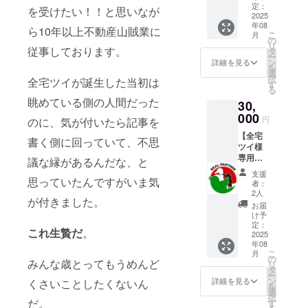
今回木
衛なマ
定ドリ
定：
お渡し
を受けたい！！と思いなが
製ネー
マ！卒
2025
ンク
いたし
ムプ
年08
業まで
を、店
ます。
ら10年以上不動産山賊業に
レート
こ
月
にもっ
内にて
の
※熟成過
でご支
リ
とたく
従事しております。
ご提供
タ
程で発
援いた
ー
さんの
いたし
ン
生する
詳細を見る
だいた
を
お酒を
ます。
選
「エン
方でも
択
全宅ツイが誕生した当初は
飲みた
本リ
す
ジェル
購入可
る
い！
ターン
ズシェ
能な権
眺めている側の人間だった
30,
と、い
では、
ア（自
利です
うママ
000
150ml
然蒸
円
のに、気が付いたら記事を
が、無
に様々
相当を
発）」
理はな
【全宅
なボト
お楽し
によ
書く側に回っていて、不思
さらな
ツイ様
ルを購
みいた
り、実
いでく
専用・
入する
だける
議な縁があるんだな、と
際の提
ださ
お礼の
資金を
《ドリ
供量が
支援
い。で
メッ
思っていたんですがいま気
送って
ンクチ
150ml
者：
もこっ
セージ
あげて
ケッ
2人
を若干
ちは
が付きました。
を送り
くださ
ト》を
下回る
お届
ゴール
ます3】
い！ ※
お渡し
け予
可能性
ドでと
全宅ツ
ママか
定：
いたし
がござ
これ生贄だ
。
ても高
イの皆
2025
らお礼
ます。
いま
級感が
年08
様のお
のメー
※熟成過
す。予
こ
ありま
月
家の方
ルをお
の
程で発
めご了
みんな歳とってもうめんど
リ
す。
に向
送りい
タ
生する
承くだ
ー
かって
たしま
ン
「エン
詳細を見る
くさいことしたくないん
さい。
を
毎日17
す。備
選
ジェル
※本リ
択
時、
考欄に
だ。
す
ズシェ
ターン