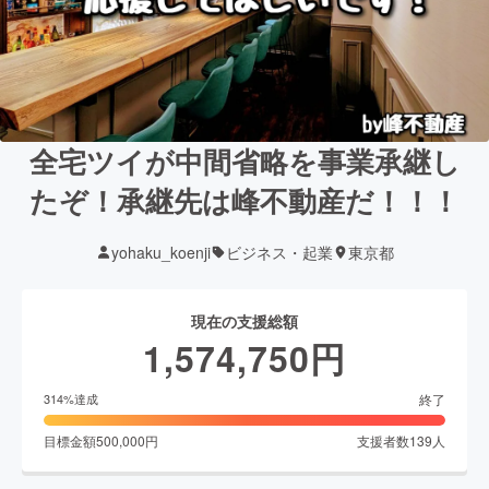
全宅ツイが中間省略を事業承継し
たぞ！承継先は峰不動産だ！！！
yohaku_koenji
ビジネス・起業
東京都
現在の支援総額
1,574,750
円
終了
314
%達成
目標金額
500,000
円
支援者数
139
人