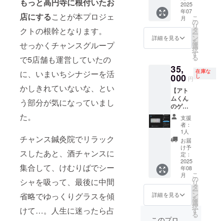
もっと高円寺に根付いたお
れま
2025
をご記
レート
年07
す】 お
入くだ
でご支
店にする
ことが本プロジェ
こ
月
店にな
さい）
の
援いた
リ
にか
タ
クトの根幹となります。
だいた
ー
あった
ン
詳細を見る
方でも
を
とき、
せっかくチャンスグループ
選
購入可
択
バブ
す
能な権
る
で5店舗も運営していたの
ちゃん
利です
35,
が駆け
が、無
在庫な
に、いまいちシナジーを活
付ける
000
し
理はな
円
ための
さらな
かしきれていないな、とい
【アト
自転車
いでく
ムくん
を購入
う部分が気になっていまし
ださ
のゲー
します
い。で
ミング
（自転
た。
もこっ
支援
キー
車に支
者：
ちは
ボード
援者様
1人
ゴール
にお名
チャンス鍼灸院でリラック
の名前
お届
ドでと
前を入
を書か
け予
ても高
スしたあと、酒チャンスに
れま
せてい
定：
級感が
す】 平
2025
ただき
ありま
集合して、けむりばでシー
年08
日昼間
ますの
す。 ※
こ
月
から事
で、備
の
シャを吸って、最後に中間
弊社予
リ
務所に
考にお
タ
算の関
ー
来ない
名前を
ン
詳細を見る
省略でゆっくりグラスを傾
係で上
を
で中間
ご記入
選
限を設
択
省略で
けて…。人生に迷ったら占
くださ
す
けてい
る
仕事を
い）
このプロ
ます。