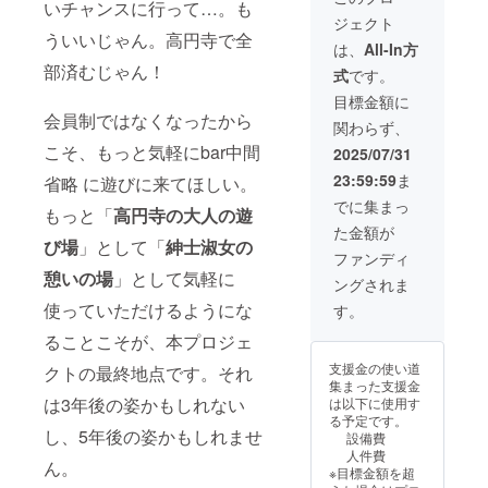
いチャンスに行って…。も
すると
ジェクト
きが来
ういいじゃん。高円寺で全
ると思
は、
All-In方
いま
部済むじゃん！
式
です。
す。 そ
んなと
目標金額に
きに使
会員制ではなくなったから
関わらず、
いやす
いキー
こそ、もっと気軽にbar中間
2025/07/31
ボード
23:59:59
ま
省略 に遊びに来てほしい。
をプレ
ゼント
でに集まっ
もっと「
高円寺の大人の遊
したい
た金額が
です。
び場
」として「
紳士淑女の
（※キー
ファンディ
ボード
憩いの場
」として気軽に
ングされま
に支援
者様の
使っていただけるようにな
す。
お名前
を入れ
ることこそが、本プロジェ
させて
支援金の使い道
クトの最終地点です。それ
いただ
集まった支援金
きま
は3年後の姿かもしれない
は以下に使用す
す。備
る予定です。
考欄に
し、5年後の姿かもしれませ
設備費
お名前
人件費
をご記
ん。
※目標金額を超
入くだ