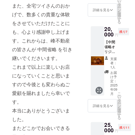
の
店は始
リ
願っ
タ
また、全宅ツイさんのおか
まりま
ー
て、お
ン
した。
詳細を見る
を
参りし
げで、数多くの貴重な体験
選
そして
択
ます。
す
再ス
る
をさせていただけたことに
タート
20,
しま
も、心より感謝申し上げま
残り7
000
す。私
円
たちは
す。これからは、峰不動産
【中間
お店を
省略オ
支えて
の皆さんが 中間省略 を引き
リジナ
いただ
ルブレ
継いでくださいます。
いたこ
支援
ンド・
とを一
者：
スー
これまで以上に楽しいお店
1人
生忘れ
パー峰
ませ
お届
になっていくことと思いま
150ml
け予
ん。
】 中間
定：
ゴール
すので今後とも変わらぬご
省略オ
2025
ドのプ
年09
リジナ
レート
愛顧を賜れましたら幸いで
こ
月
ルでブ
の
にご希
リ
レン
タ
す。
望のお
ー
ド・追
ン
詳細を見る
名前を
を
熟した
本当にありがとうございま
選
入れ、
択
特別な
す
店内に
る
した。
ウイス
「永久
25,
キー
会員
またどこかでお会いできる
残り11
「スー
000
欄」を
円
パー