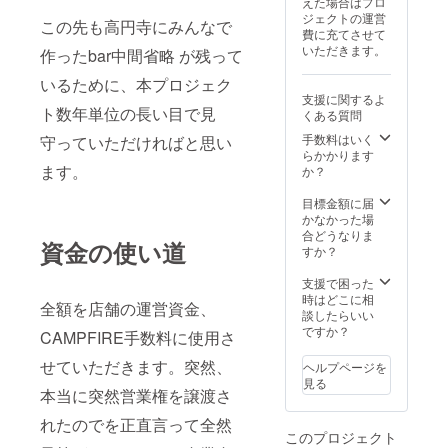
えた場合はプロ
さい）
ジェクトの運営
この先も高円寺にみんなで
費に充てさせて
いただきます。
作ったbar中間省略 が残って
いるために、本プロジェク
支援に関するよ
ト数年単位の長い目で見
くある質問
手数料はいく
守っていただければと思い
らかかります
ます。
か？
目標金額に届
かなかった場
合どうなりま
資金の使い道
すか？
支援で困った
時はどこに相
全額を店舗の運営資金、
談したらいい
ですか？
CAMPFIRE手数料に使用さ
せていただきます。突然、
ヘルプページを
見る
本当に突然営業権を譲渡さ
れたのでを正直言って全然
このプロジェクト