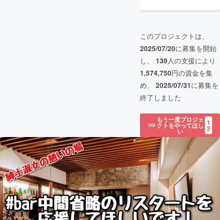
このプロジェクトは、
2025/07/20
に募集を開始
し、
139
人の支援により
1,574,750
円の資金を集
め、
2025/07/31
に募集を
終了しました
もう一度プロジェ
1
クトをやってほし
2
い