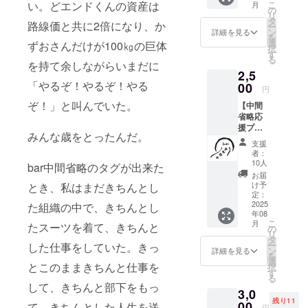
こ
い。どエンドくんの資産は
月
ていた
の
リ
だきま
タ
路線価と共に2倍になり、か
ー
す。あ
ン
詳細を見る
を
なたの
選
ずおさんだけが100㎏の巨体
択
事を
す
る
思って
を持て余しながらいまだに
2,5
一生懸
「やるぞ！やるぞ！やる
命(仕事
00
円
をサ
ぞ！」と叫んでいた。
【中間
ボって)
省略応
書きま
援プラ
す！※書
みんな歳をとったんだ。
ン】 遠
いてほ
支援
方に住
しいお
者：
んでお
名前を
10人
bar中間省略のタグが出来た
り当店
備考欄
お届
に来店
にお願
け予
とき、私はまだきちんとし
いただ
いしま
定：
けない
2025
す。
た組織の中で、きちんとし
年08
方や応
こ
月
たスーツを着て、きちんと
援だけ
の
リ
でもし
タ
ー
した仕事をしていた。きっ
たい！
ン
詳細を見る
を
という
選
とこのままきちんと仕事を
択
方 こち
す
る
らのリ
して、きちんと部下をもっ
3,0
ターン
残り11
をお選
00
て、きちんとした人生を送
円