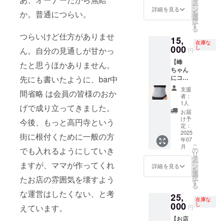
す。）
タ
B104
ー
そして
ン
詳細を見る
※20歳未
を
か。普通につらい。
再ス
選
満の方
択
タート
す
はこの
る
しま
つらいけど仕方がありませ
リター
15,
す。私
在庫な
ンを選
たちは
000
し
ん。自分の見通しが甘かっ
円
択でき
お店を
ませ
【峰
支えて
たと思うほかありません。
ん。飲
ちゃん
いただ
酒は法
にコル
先にも書いたように、bar中
いたこ
律によ
セット
とを一
支援
り禁止
間省略 は会員の皆様のおか
を買っ
生忘れ
者：
されて
てあげ
ませ
1人
げで成り立ってきました。
いま
たい】
ん。
お届
す。 ※
椎間板
ゴール
け予
今後、もっと高円寺という
有効期
が出が
ドのプ
定：
限：
ちな峰
2025
レート
街に根付くために一般の方
2026年
年07
ちゃ
にご希
こ
1月迄
月
ん。 立
望のお
でも入れるようにしていき
の
リ
ち仕事
名前を
タ
ー
ますが、ママが作ってくれ
は本当
入れ、
ン
詳細を見る
を
につら
店内に
選
択
たお店の雰囲気を壊すよう
いんで
「永久
す
る
す…お
会員
な運営はしたくない、と考
25,
店に置
欄」を
在庫な
いてお
000
作成し
し
えています。
円
くよう
掲示さ
【お店
にコル
せてい