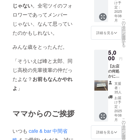
セッ
権利を
ことが
け予
じゃない
。全宅ツイのフォ
ト】 喫
手に入
定：
できま
茶峰。
2025
れるこ
す。
ロワーであってメンバー
年08
それは
とが出
※2,500
こ
月
高円寺
来ま
の
円で苦
じゃない、なんて思ってい
リ
純情商
す！ 住
タ
悩し続
ー
店街の
たのかもしれない。
所：東
ン
ける峰
詳細を見る
を
片隅に
京都杉
選
の姿を
択
時々
並区高
す
見るこ
る
みんな歳をとったんだ。
オープ
円寺北
とがで
5,0
ンする
２丁目
きま
きまぐ
00
２２−６
す。
円
「そういえば峰と太郎、同
れな喫
キャニ
【お店
茶
オンプ
じ高校の先輩後輩の仲だっ
の何処
店…。
ラザ大
かにあ
ご来店
須賀
たよな？
お前もなんかやれ
なたの
時、死
B104 ※
支援
お名前
んだ目
有効期
よ
」
者：
を貼り
をした
限2025
35人
ます】
店主が
年12月
お届
2.5cm×
あなた
迄
け予
5cm程
のため
定：
ママからのご挨拶
度のプ
2025
に一杯
年08
レート
ずつ丁
こ
月
を予
寧にス
の
リ
定。今
ペシャ
タ
ー
いつも
cafe & bar 中間省
回を逃
ルティ
ン
詳細を見る
を
したら
コー
選
略
をご愛顧いただき、誠に
択