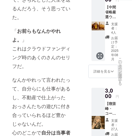
びいた
【中間
だける
るんだろう、そう思ってい
省略厳
と嬉し
た。
選ウイ
いで
スキー
す！ 感
支援
100ml
謝の気
者：
「
お前らもなんかやれ
ボトル
持ちを
4人
キー
込めて
お届
よ。
」
プ】 現
メール
け予
在試験
させて
定：
これはクラウドファンディ
的にミ
2025
いただ
年08
ニ樽熟
きま
ング時のあくのさんのセリ
こ
月
成を
す！希
の
リ
行って
フだ。
望のお
タ
ー
いま
名前を
ン
詳細を見る
を
す。ど
備考欄
選
択
なんかやれって言われたっ
んな味
にご記
す
る
になる
入くだ
て、自分らにも仕事がある
3,0
かはお
さい。
楽し
00
※こちら
円
し、不動産で仕上がった
み！ 来
をご購
【喫茶
店時、
入いた
おっさんたちの遊びに付き
峰・
30日熟
だくと
コー
成物を
合っていられるほど豊か
支援者
ヒー
ボトリ
限定記
支援
（紅
じゃないんだ。
ングし
事を読
者：
茶）お
てお店
んでい
27人
心のどこかで
自分は当事者
菓子
に置く
ただく
お届