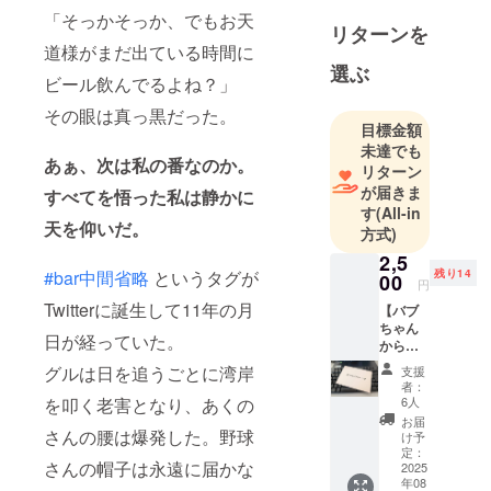
「そっかそっか、でもお天
ン予定！
リターンを
道様がまだ出ている時間に
選ぶ
ビール飲んでるよね？」
その眼は真っ黒だった。
目標金額
未達でも
あぁ、次は私の番なのか。
リターン
が届きま
すべてを悟った私は静かに
す
(All-in
天を仰いだ。
方式)
2,5
残り14
#bar中間省略
というタグが
00
円
Twitterに誕生して11年の月
【バブ
ちゃん
日が経っていた。
からの
お手
グルは日を追うごとに湾岸
支援
紙】 バ
者：
ブちゃ
6人
を叩く老害となり、あくの
んが直
お届
筆でお
さんの腰は爆発した。野球
け予
礼のお
定：
さんの帽子は永遠に届かな
手紙を
2025
年08
書かせ