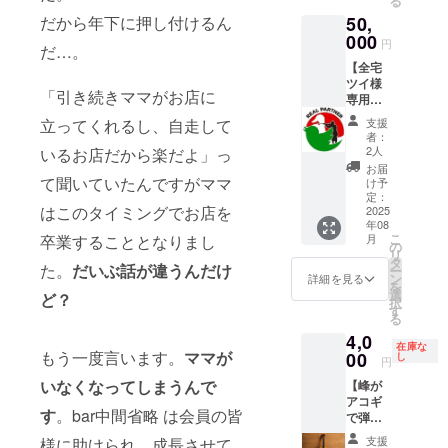
る
深々と
お名前
ア（自
は、当
50,
だから年下に押し付けるん
お辞儀
のご記
然蒸
店にて
をしま
000
入をお
発）」
提供す
円
だ…。
す。
願いし
によ
る「飲
【全宅
ます。
り、実
用体
ツイ様
際の提
験」の
「引き続きママがお店に
専用・
供量が
チケッ
お礼の
150ml
トであ
支援
立ってくれるし、自走して
メッ
を若干
者：
り、酒
セージ
2人
いるお店だから楽だよ」っ
下回る
類の販
を送り
可能性
お届
売では
ます5】
て聞いていたんですがママ
け予
がござ
ありま
最高感
定：
いま
せん。
はこのタイミングでお店を
謝！全
2025
す。予
※支援者
年08
宅ツイ
めご了
リスト
こ
月
卒業することとなりまし
の皆様
の
承くだ
作成の
リ
のお家
タ
さい。
ため、
た。
だいぶ話が違うんだけ
ー
の方角
ン
詳細を見る
※本リ
ご支援
を
に向
選
ターン
ど？
時に備
択
かって
す
は、当
考欄へ
る
毎日12
店にて
お名前
4,0
時、17
提供す
のご記
在庫な
時にス
もう一度言います。
ママが
00
し
る「飲
円
入をお
タッフ
用体
願いい
いなくなってしまうんで
【峰が
一同
験」の
たしま
アコギ
深々と
チケッ
す。 ※
す
。bar中間省略 は会員の皆
で弾き
お辞儀
トであ
住所：
語りま
をしま
り、酒
支援
様に助けられ、成長させて
東京都