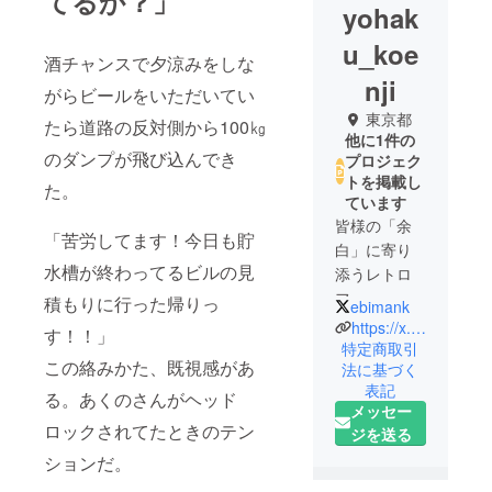
てるか？」
yohak
u_koe
酒チャンスで夕涼みをしな
nji
がらビールをいただいてい
東京都
たら道路の反対側から100㎏
他に1件の
のダンプが飛び込んでき
プロジェク
トを掲載し
た。
ています
皆様の「余
「苦労してます！今日も貯
白」に寄り
水槽が終わってるビルの見
添うレトロ
フュー
積もりに行った帰りっ
ebimank
チャーコン
https://x.com/yohaku_koenji
す！！」
セプトカ
特定商取引
この絡みかた、既視感があ
法に基づく
フェ。高円
表記
寺北2丁目22
る。あくのさんがヘッド
メッセー
番6キャニオ
ロックされてたときのテン
ジを送る
ンプラザ大
ションだ。
須賀地下に4
月末オープ