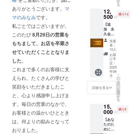
もう二
ヒーや
す
る
度とお
紅茶を
ありがとうございます。
マ
12,
店にお
ご提
残り12
名前を
500
供。米
マのみなみ
です。
円
貼る
粉のカ
【追
チャン
私ごとではございますが、
ヌレと
加 永
スはあ
共にお
久会員
このたび
8月29日の営業を
りませ
召し上
権】 ※
ん（前
がりく
支援
もちまして、お店を卒業さ
これ頼
回のク
ださ
者：
みた
オリ
い。 住
10人
せていただくこととなりま
かっ
ティと
所：東
お届
たー！
若干異
京都杉
け予
した
。
という
なりま
定：
並区高
お声が
2025
す。公
円寺北
これまで多くのお客様に支
年08
多かっ
序良俗
２丁目
こ
月
たた
えられ、たくさんの学びと
に反し
の
２２−６
リ
め、発
ないも
タ
キャニ
ー
笑顔をいただきましたこ
注先と
のに限
ン
オンプ
詳細を見る
を
相談し
りま
選
ラザ大
択
と、心より感謝申し上げま
てロッ
す。※書
す
須賀
る
トを増
いてほ
B104 ※
す。毎日の営業のなかで、
15,
やして
しいお
有効期
残り5
もらい
000
名前を
限2025
お客様との温かいひととき
円
まし
備考欄
年12月
【あな
た。こ
にお願
は、何よりの励みとなって
迄
たのた
れ以上
いしま
めにボ
おりました。
は掲載
す。文
トルを