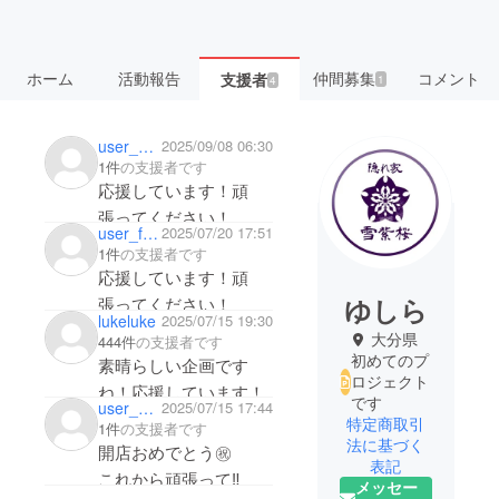
ホーム
活動報告
仲間募集
コメント
支援者
1
4
user_cce13fcc0344
2025/09/08 06:30
1件
の支援者です
応援しています！頑
張ってください！
user_f9ef85797994
2025/07/20 17:51
1件
の支援者です
応援しています！頑
ゆしら
張ってください！
lukeluke
2025/07/15 19:30
大分県
444件
の支援者です
初めてのプ
素晴らしい企画です
ロジェクト
ね！応援しています！
です
user_5abdc3fe8ea4
2025/07/15 17:44
特定商取引
1件
の支援者です
法に基づく
開店おめでとう㊗️
表記
メッセー