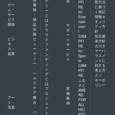
デ
会
取引法
PFI
ゲー
書
ミ
に基づ
RE
ム・
籍
ー
く表記
for
サー
・
と
情報セ
Ente
ビス
雑
は
キュリ
rtain
開発
誌
ク
サ
ティ方
men
出
ラ
ポ
針
t
版
ウ
ー
反社基
CAM
ビジ
ビ
ド
ト
本方針
PFI
ネ
ュ
フ
サ
カスタ
RE
ス・
ー
ァ
ー
マーハ
for
起業
テ
ン
ビ
ラスメ
Spor
ィ
デ
ス
ントに
ts
ー
ィ
対する
CAM
・
ン
考え方
PFI
ヘ
グ
クッ
RE
ル
と
キーポ
ふる
ス
は
リシー
さと
ケ
プ
実
納税
ア
ロ
施
AD
アー
舞
ジ
事
FOR
ト・
台
ェ
例
ALL
写真
・
ク
HIO
パ
ト
KOS