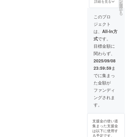
ン
同じ内容になり
詳細を見る
を
選
ます。
択
す
る
このプロ
ジェクト
は、
All-In方
式
です。
目標金額に
関わらず、
2025/09/08
23:59:59
ま
でに集まっ
た金額が
ファンディ
ングされま
す。
支援金の使い道
集まった支援金
は以下に使用す
る予定です。