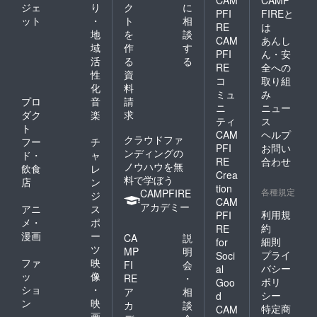
CAM
CAMP
ジェ
り
ク
に
PFI
FIREと
ット
・
ト
相
RE
は
地
を
談
CAM
あんし
域
作
す
PFI
ん・安
活
る
る
RE
全への
性
資
コ
取り組
化
料
ミュ
み
プロ
音
請
ニ
ニュー
ダク
楽
求
ティ
ス
ト
CAM
ヘルプ
クラウドファ
フー
チ
PFI
お問い
ンディングの
ド・
ャ
RE
合わせ
ノウハウを無
飲食
レ
Crea
料で学ぼう
店
ン
tion
各種規定
CAMPFIRE
ジ
CAM
アカデミー
アニ
ス
利用規
PFI
メ・
ポ
約
RE
漫画
ー
CA
説
細則
for
ツ
MP
明
プライ
Soci
ファ
映
FI
会
バシー
al
ッ
像
RE
・
ポリ
Goo
ショ
・
ア
相
シー
d
ン
映
カ
談
特定商
CAM
画