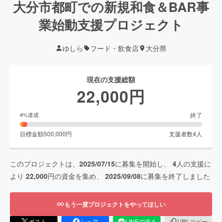
大分市都町での新規和食＆BAR事
業始動支援プロジェクト
ゆしら
フード・飲食店
大分県
現在の支援総額
22,000
円
終了
4
%達成
目標金額
500,000
円
支援者数
4
人
このプロジェクトは、
2025/07/15
に募集を開始し、
4
人の支援に
より
22,000
円の資金を集め、
2025/09/08
に募集を終了しました
もう一度プロジェクトをやってほしい
ポスト
シェア
LINEで送る
URLコピー