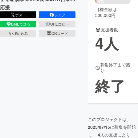
4%
応援
目標金額は
まちづくり・地域活性化
500,000円
ポスト
シェア
LINEで送る
URLコピー
支援者数
CAMPFIRE for Social Good
CAMPFIRE Creation
埋め込み
QRコード
4
人
CAMPFIREふるさと納税
machi-ya
コミュニティ
募集終了まで残
り
終了
このプロジェクトは、
2025/07/15
に募集を開始
し、
4
人の支援により