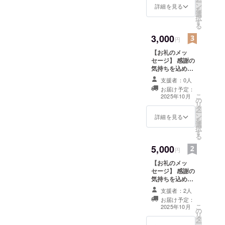
ー
ン
詳細を見る
を
選
択
す
る
3,000
円
【お礼のメッ
セージ】 感謝の
気持ちを込め
て、お礼のメッ
支援者：0人
セージをお送り
お届け予定：
します。 ※ この
こ
2025年10月
の
リターンは1000
リ
タ
円のリターンと
ー
ン
同じ内容になり
詳細を見る
を
選
ます。
択
す
る
5,000
円
【お礼のメッ
セージ】 感謝の
気持ちを込め
て、お礼のメッ
支援者：2人
セージをお送り
お届け予定：
します。 ※ この
こ
2025年10月
の
リターンは1000
リ
タ
円のリターンと
ー