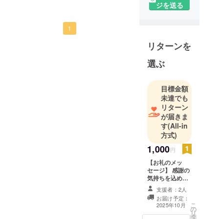
ジを送る
1
リターンを
選ぶ
目標金額
未達でも
リターン
が届きま
す
(All-in
方式)
1,000
円
【お礼のメッ
セージ】 感謝の
気持ちを込め
て、お礼のメッ
支援者：2人
セージをお送り
お届け予定：
します。
こ
2025年10月
の
リ
タ