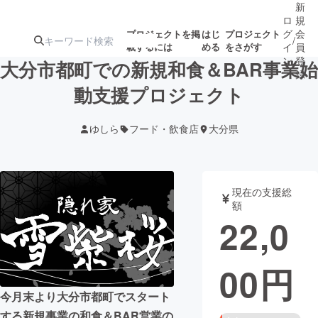
新
ロ
規
グ
会
プロジェクトを掲
はじ
プロジェクト
/
載するには
める
をさがす
イ
員
ン
登
大分市都町での新規和食＆BAR事業始
録
動支援プロジェクト
人気のプロ
注目のリ
注目の新着プロ
募集終了が近いプ
もうすぐ公開
ゆしら
フード・飲食店
大分県
ジェクト
ターン
ジェクト
ロジェクト
されます
アート・写真
音楽
現在の支援総
額
22,0
テクノロジー・ガジェット
ゲーム・サ
00
円
映像・映画
書籍・雑誌
今月末より大分市都町でスタート
ビジネス・起業
チャレンジ
する新規事業の和食＆BAR営業の