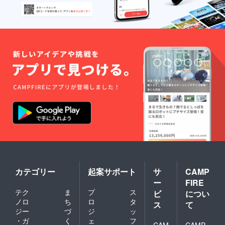
カテゴリー
起案サポート
サ
CAMP
ー
FIRE
テク
ま
プ
ス
ビ
につい
ノロ
ち
ロ
タ
ス
て
ジー
づ
ジ
ッ
・ガ
く
ェ
フ