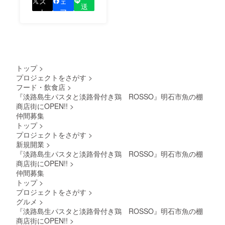
ス
ェ
送
の良さを知ってもらい
ト
ア
る
ましょう！
トップ
>
プロジェクトをさがす
>
フード・飲食店
>
『淡路島生パスタと淡路骨付き鶏 ROSSO』明石市魚の棚
商店街にOPEN!!
>
仲間募集
トップ
>
プロジェクトをさがす
>
新規開業
>
『淡路島生パスタと淡路骨付き鶏 ROSSO』明石市魚の棚
商店街にOPEN!!
>
仲間募集
トップ
>
プロジェクトをさがす
>
グルメ
>
『淡路島生パスタと淡路骨付き鶏 ROSSO』明石市魚の棚
商店街にOPEN!!
>