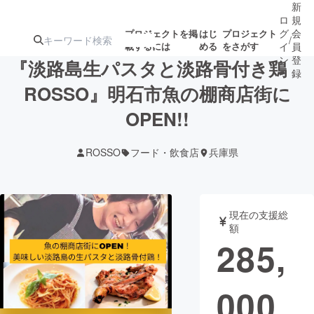
新
ロ
規
グ
会
プロジェクトを掲
はじ
プロジェクト
/
載するには
める
をさがす
イ
員
ン
登
『淡路島生パスタと淡路骨付き鶏
録
ROSSO』明石市魚の棚商店街に
OPEN!!
人気のプロ
注目のリ
注目の新着プロ
募集終了が近いプ
もうすぐ公開
ジェクト
ターン
ジェクト
ロジェクト
されます
ROSSO
フード・飲食店
兵庫県
アート・写真
音楽
現在の支援総
テクノロジー・ガジェット
ゲーム・サ
額
285,
映像・映画
書籍・雑誌
000
ビジネス・起業
チャレンジ