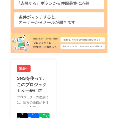
募集中
SNSを使って、
このプロジェク
トを一緒に広め
ましょう！
プロジェクトの達成に
は、情報の発信が不可
欠です。SNSでシェア
LIN
をして、あなたが応援
ポ
シ
Eで
しているプロジェクト