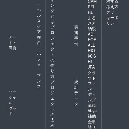
対する
CAM
・
ン
考え方
PFI
ヘ
グ
クッ
RE
ル
と
キーポ
ふる
ス
は
リシー
さと
ケ
プ
実
納税
ア
ロ
施
AD
アー
舞
ジ
事
FOR
ト・
台
ェ
例
ALL
写真
・
ク
HIO
パ
ト
KOS
フ
の
HI
ォ
作
JFA
ー
り
クラ
マ
方
ウド
ン
プ
統
ファ
ス
ロ
計
ン
ソー
ジ
デ
ディ
シャ
ェ
ー
ング
ル
ク
タ
mac
グッ
ト
hi-ya
ド
の
補助
広
金申
め
請サ