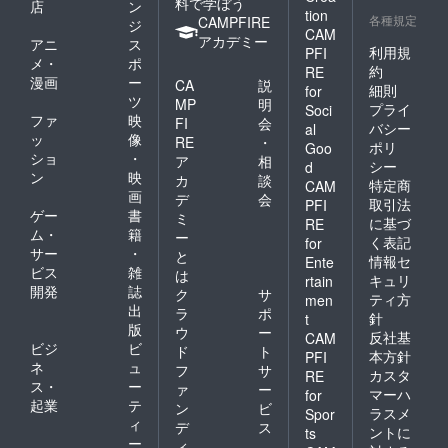
料で学ぼう
店
ン
tion
各種規定
CAMPFIRE
ジ
CAM
アカデミー
アニ
ス
利用規
PFI
メ・
ポ
約
RE
漫画
ー
CA
説
細則
for
ツ
MP
明
プライ
Soci
ファ
映
FI
会
バシー
al
ッ
像
RE
・
ポリ
Goo
ショ
・
ア
相
シー
d
ン
映
カ
談
特定商
CAM
画
デ
会
取引法
PFI
ゲー
書
ミ
に基づ
RE
ム・
籍
ー
く表記
for
サー
・
と
情報セ
Ente
ビス
雑
は
キュリ
rtain
開発
誌
ク
サ
ティ方
men
出
ラ
ポ
針
t
版
ウ
ー
反社基
CAM
ビジ
ビ
ド
ト
本方針
PFI
ネ
ュ
フ
サ
カスタ
RE
ス・
ー
ァ
ー
マーハ
for
起業
テ
ン
ビ
ラスメ
Spor
ィ
デ
ス
ントに
ts
ー
ィ