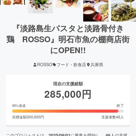
『淡路島生パスタと淡路骨付き
鶏 ROSSO』明石市魚の棚商店街
にOPEN!!
ROSSO
フード・飲食店
兵庫県
現在の支援総額
285,000
円
終了
95
%達成
目標金額
300,000
円
支援者数
46
人
このプロジェクトは、
2025/08/01
に募集を開始し、
46
人の支援