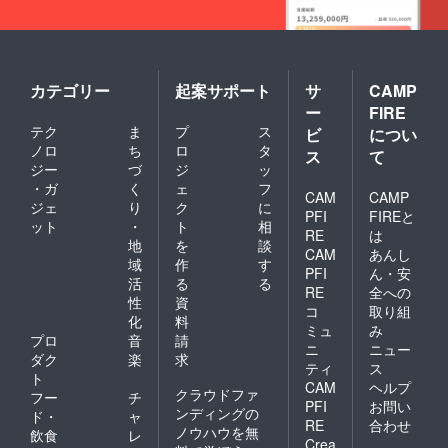
カテゴリー
起案サポート
サ
CAMP
ー
FIRE
テク
ま
プ
ス
ビ
につい
ノロ
ち
ロ
タ
ス
て
ジー
づ
ジ
ッ
・ガ
く
ェ
フ
CAM
CAMP
ジェ
り
ク
に
PFI
FIREと
ット
・
ト
相
RE
は
地
を
談
CAM
あんし
域
作
す
PFI
ん・安
活
る
る
RE
全への
性
資
コ
取り組
化
料
ミュ
み
プロ
音
請
ニ
ニュー
ダク
楽
求
ティ
ス
ト
CAM
ヘルプ
クラウドファ
フー
チ
PFI
お問い
ンディングの
ド・
ャ
RE
合わせ
ノウハウを無
飲食
レ
Crea