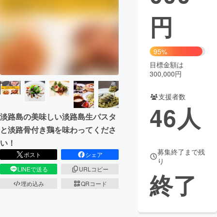
円
まちづくり・地域活性化
CAMPFIRE for Social Good
CAMPFIRE Creation
95%
CAMPFIREふるさと納税
machi-ya
コミュニティ
目標金額は
300,000円
支援者数
46
人
淡路島の美味しい淡路島生パスタ
と淡路骨付き鶏を味わってくださ
い！
募集終了まで残
ポスト
シェア
り
LINEで送る
URLコピー
終了
埋め込み
QRコード