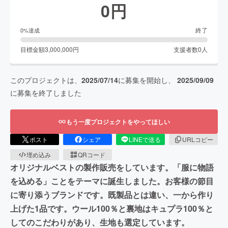
0
円
終了
0
%達成
目標金額
3,000,000
円
支援者数
0
人
このプロジェクトは、
2025/07/14
に募集を開始し、
2025/09/09
に募集を終了しました
もう一度プロジェクトをやってほしい
ポスト
シェア
LINEで送る
URLコピー
埋め込み
QRコード
オリジナルベストの製作販売をしています。「服に物語
を込める」ことをテーマに誕生しました。お客様の節目
に寄り添うブランドです。既製品とは違い、一から作り
上げた1品です。ウール100％と裏地はキュプラ100％と
してのこだわりがあり、生地も選定しています。