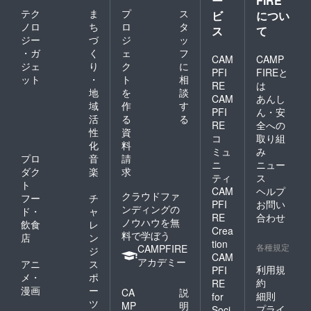
ー
FIRE
テク
ま
プ
ス
ビ
につい
ノロ
ち
ロ
タ
ス
て
ジー
づ
ジ
ッ
・ガ
く
ェ
フ
CAM
CAMP
ジェ
り
ク
に
PFI
FIREと
ット
・
ト
相
RE
は
地
を
談
CAM
あんし
域
作
す
PFI
ん・安
活
る
る
RE
全への
性
資
コ
取り組
化
料
ミュ
み
プロ
音
請
ニ
ニュー
ダク
楽
求
ティ
ス
ト
CAM
ヘルプ
クラウドファ
フー
チ
PFI
お問い
ンディングの
ド・
ャ
RE
合わせ
ノウハウを無
飲食
レ
Crea
料で学ぼう
店
ン
tion
各種規定
CAMPFIRE
ジ
CAM
アカデミー
アニ
ス
利用規
PFI
メ・
ポ
約
RE
漫画
ー
CA
説
細則
for
ツ
MP
明
プライ
Soci