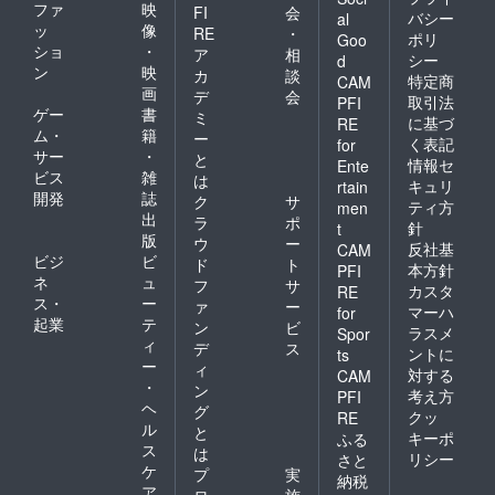
ファ
映
FI
会
バシー
al
ッ
像
RE
・
ポリ
Goo
ショ
・
ア
相
シー
d
ン
映
カ
談
特定商
CAM
画
デ
会
取引法
PFI
ゲー
書
ミ
に基づ
RE
ム・
籍
ー
く表記
for
サー
・
と
情報セ
Ente
ビス
雑
は
キュリ
rtain
開発
誌
ク
サ
ティ方
men
出
ラ
ポ
針
t
版
ウ
ー
反社基
CAM
ビジ
ビ
ド
ト
本方針
PFI
ネ
ュ
フ
サ
カスタ
RE
ス・
ー
ァ
ー
マーハ
for
起業
テ
ン
ビ
ラスメ
Spor
ィ
デ
ス
ントに
ts
ー
ィ
対する
CAM
・
ン
考え方
PFI
ヘ
グ
クッ
RE
ル
と
キーポ
ふる
ス
は
リシー
さと
ケ
プ
実
納税
ア