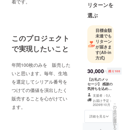
着です。
リターンを
選ぶ
目標金額
未達でも
このプロジェクト
リターン
で実現したいこと
が届きま
す
(All-in
方式)
年間100枚のみを 販売した
30,000
円
残り100
いと思います。毎年、生地
【お礼のメッ
を選定してシリアル番号を
セージ】 感謝の
気持ちを込め
つけての価値を演出したく
て、お礼のメッ
支援者：0人
販売することを心がけてい
セージをお送り
お届け予定：
します。
こ
2026年10月
ます。
の
リ
タ
ー
ン
詳細を見る
を
選
択
す
る