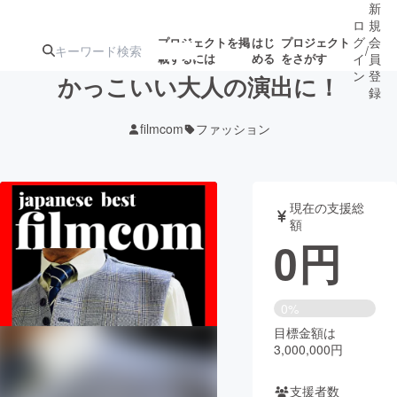
新
ロ
規
グ
会
プロジェクトを掲
はじ
プロジェクト
/
載するには
める
をさがす
イ
員
ン
登
かっこいい大人の演出に！
録
filmcom
ファッション
人気のプロ
注目のリ
注目の新着プロ
募集終了が近いプ
もうすぐ公開
ジェクト
ターン
ジェクト
ロジェクト
されます
現在の支援総
額
アート・写真
音楽
0
円
テクノロジー・ガジェット
ゲーム・サ
0%
目標金額は
映像・映画
書籍・雑誌
3,000,000円
ビジネス・起業
チャレンジ
支援者数