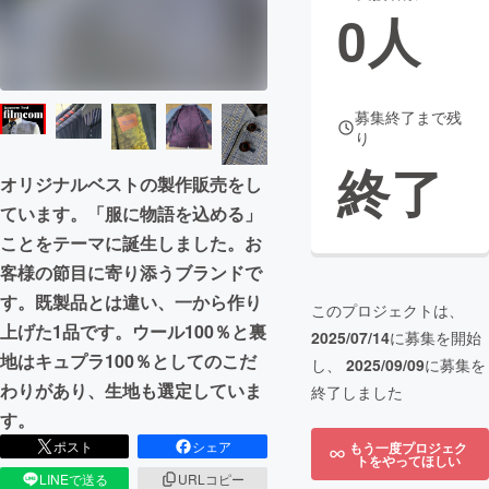
0
人
まちづくり・地域活性化
CAMPFIRE for Social Good
CAMPFIRE Creation
募集終了まで残
り
CAMPFIREふるさと納税
machi-ya
コミュニティ
終了
オリジナルベストの製作販売をし
ています。「服に物語を込める」
ことをテーマに誕生しました。お
客様の節目に寄り添うブランドで
す。既製品とは違い、一から作り
このプロジェクトは、
上げた1品です。ウール100％と裏
2025/07/14
に募集を開始
地はキュプラ100％としてのこだ
し、
2025/09/09
に募集を
わりがあり、生地も選定していま
終了しました
す。
ポスト
シェア
もう一度プロジェク
トをやってほしい
LINEで送る
URLコピー