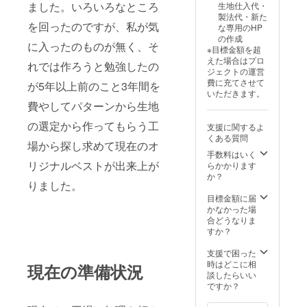
ました。いろいろなところ
生地仕入代・
製法代・新た
を回ったのですが、私が気
な専用のHP
の作成
に入ったのものが無く、そ
※目標金額を超
えた場合はプロ
れでは作ろうと勉強したの
ジェクトの運営
費に充てさせて
が5年以上前のこと3年間を
いただきます。
費やしてパターンから生地
の選定から作ってもらう工
支援に関するよ
くある質問
場から探し求めて現在のオ
手数料はいく
リジナルベストが出来上が
らかかります
か？
りました。
目標金額に届
かなかった場
合どうなりま
すか？
支援で困った
時はどこに相
現在の準備状況
談したらいい
ですか？