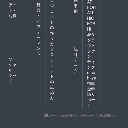
ロ
施
AD
アー
舞
ジ
事
FOR
ト・
台
ェ
例
ALL
写真
・
ク
HIO
パ
ト
KOS
フ
の
HI
ォ
作
JFA
ー
り
クラ
マ
方
ウド
ン
プ
統
ファ
ス
ロ
計
ン
ソー
ジ
デ
ディ
シャ
ェ
ー
ング
ル
ク
タ
mac
グッ
ト
hi-ya
ド
の
補助
広
金申
め
請サ
方
ポー
ト
「QRコード」は株式会社デンソーウェーブの登録商標です。