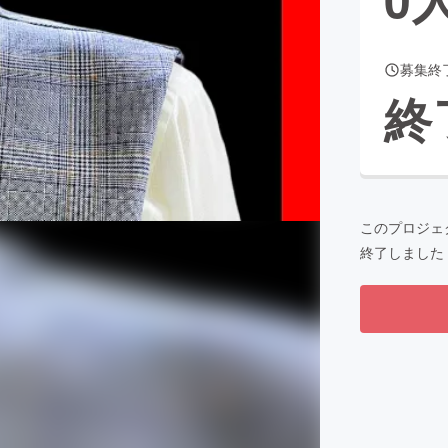
募集終
CAMPFIRE for Social Good
CAMPFIRE Creation
終
CAMPFIREふるさと納税
machi-ya
コミュニティ
このプロジェ
終了しました