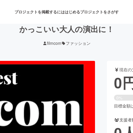
プロジェクトを掲載するには
はじめる
プロジェクトをさがす
かっこいい大人の演出に！
filmcom
ファッション
注目のリターン
注目の新着プロジェクト
募集終了が近いプロジェクト
も
現在の
音楽
舞台・パフォーマンス
0
ゲーム・サービス開発
フード・飲食店
0%
書籍・雑誌出版
アニメ・漫画
目標金額は3
支援者
チャレンジ
ビューティー・ヘルスケ
0