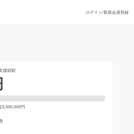
ログイン
/
新規会員登録
うすぐ公開されます
支援総額
プロダクト
円
ファッション
スポーツ
,000,000円
数
ア
ソーシャルグッド
人