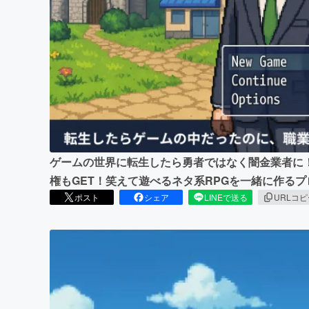
まちづくり・地域活性化
ゲームの世界に転生したら勇者ではなく闇金業者に
権もGET！笑えて遊べるネタ系RPGを一緒に作る
ポスト
シェア
LINEで送る
URLコ