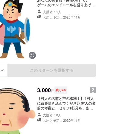
ゲームのエンドロールを盛り上げて
ください！ 支援の証として、スタッ
支援者：1人
フロールの「Special Thanks」欄に
お届け予定：2025年11月
表示されます。 備考欄に繋がりやす
い連絡先を記載してください！
例:LINE、メール、DM、電話番号、
等なんでもOK
このリターンを選択する
る
3,000
円
残り
40
【村人の名前と声の権利！】 1村人
に命を吹き込んでください 村人の名
前の考案と、セリフ1行分を、あな
たの声で収録していただき、ゲーム
支援者：0人
内に組み込みます！ ネタ・変な声・
お届け予定：2025年11月
名前・セリフ大歓迎！ 宣伝でも
OK(笑) ※マイク収録ができれば
OK。 ※本格音声でも、スマホのボイ