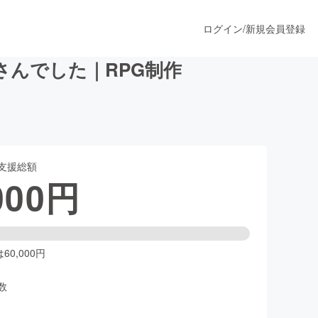
ログイン
/
新規会員登録
んでした｜RPG制作
うすぐ公開されます
支援総額
プロダクト
000
円
ファッション
スポーツ
0,000円
数
ア
ソーシャルグッド
人