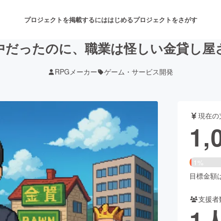
プロジェクトを掲載するには
はじめる
プロジェクトをさがす
中だったのに、職業は怪しい金貸し屋さ
RPGメーカー
ゲーム・サービス開発
注目のリターン
注目の新着プロジェクト
募集終了が近いプロジェクト
も
現在の
音楽
舞台・パフォーマンス
1,
ゲーム・サービス開発
フード・飲食店
1%
書籍・雑誌出版
アニメ・漫画
目標金額は6
支援者
チャレンジ
ビューティー・ヘルスケ
1