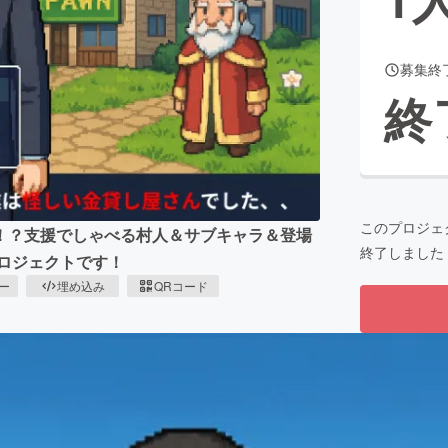
募集終
CAMPFIRE for Social Good
CAMPFIRE Creation
終
CAMPFIREふるさと納税
machi-ya
コミュニティ
このプロジェ
！？支援でしゃべる村人＆サブキャラ＆登場
終了しました
プロジェクトです！
ピー
埋め込み
QRコード