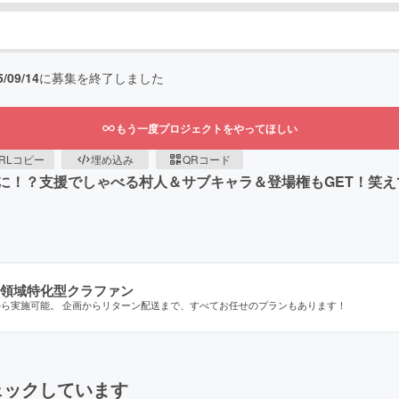
5/09/14
に募集を終了しました
もう一度プロジェクトをやってほしい
RLコピー
埋め込み
QRコード
に！？支援でしゃべる村人＆サブキャラ＆登場権もGET！笑え
領域特化型クラファン
から実施可能。 企画からリターン配送まで、すべてお任せのプランもあります！
ェックしています