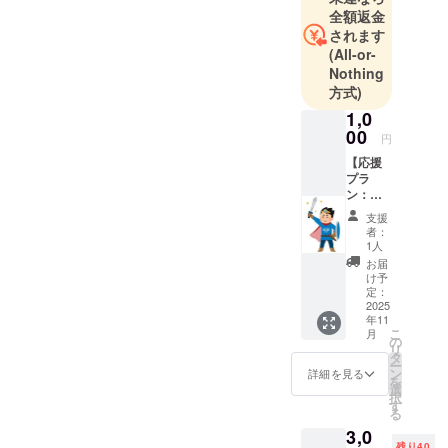
全額返金
されます
(All-or-
Nothing
方式)
1,0
00
円
【応援
プラ
ン：エ
ンド
支援
ロール
者：
掲載】
1人
あなた
お届
のお名
け予
前（偽
定：
名OK）
2025
年11
で、
こ
月
ゲーム
の
リ
のエン
タ
ー
ドロー
ン
詳細を見る
を
ルを盛
選
択
り上げ
す
る
てくだ
3,0
さい！
残り40