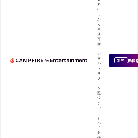
料
0
円
か
ら
実
施
可
能
。
企
画
掲載
無料
か
ら
リ
タ
ー
ン
配
送
ま
で
、
す
べ
て
お
任