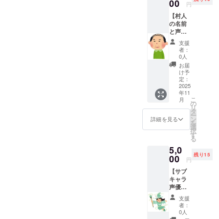
支援の
00
円
証とし
【村人
て、ス
の名前
タッフ
と声の
ロール
権
の
支援
利！】
「Speci
者：
1村人に
al
0人
命を吹
Thanks
お届
き込ん
」欄に
け予
でくだ
表示さ
定：
さい 村
2025
れま
年11
人の名
す。 備
こ
月
前の考
考欄に
の
リ
案と、
繋がり
タ
ー
セリフ1
やすい
ン
詳細を見る
を
行分
連絡先
選
択
を、あ
を記載
す
る
なたの
してく
5,0
声で収
ださ
残り15
録して
00
い！
円
いただ
例:LINE
【サブ
き、
、メー
キャラ
ゲーム
ル、
声優の
内に組
DM、電
権
み込み
話番
支援
利！】
ます！
号、等
者：
あなた
ネタ・
なんで
0人
には、
変な