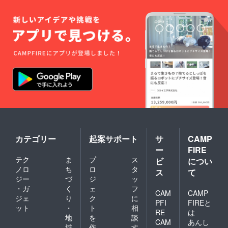
カテゴリー
起案サポート
サ
CAMP
ー
FIRE
テク
ま
プ
ス
ビ
につい
ノロ
ち
ロ
タ
ス
て
ジー
づ
ジ
ッ
・ガ
く
ェ
フ
CAM
CAMP
ジェ
り
ク
に
PFI
FIREと
ット
・
ト
相
RE
は
地
を
談
CAM
あんし
域
作
す