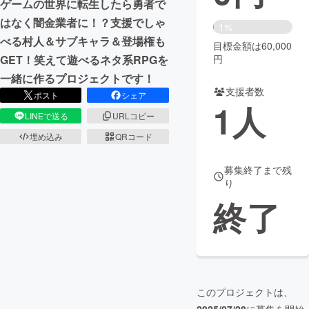
ゲームの世界に転生したら勇者で
はなく闇金業者に！？支援でしゃ
まちづくり・地域活性化
1%
べる村人＆サブキャラ＆登場権も
目標金額は60,000
円
GET！笑えて遊べるネタ系RPGを
CAMPFIRE for Social Good
CAMPFIRE Creation
一緒に作るプロジェクトです！
CAMPFIREふるさと納税
machi-ya
コミュニティ
支援者数
ポスト
シェア
1
人
LINEで送る
URLコピー
埋め込み
QRコード
募集終了まで残
り
終了
このプロジェクトは、