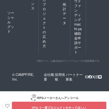
ウド
ン
プ
統
ファ
ス
ロ
計
ン
ソー
ジ
デ
ディ
シャ
ェ
ー
ング
ル
ク
タ
mac
グッ
ト
hi-ya
ド
の
補助
広
金申
め
請サ
方
ポー
ト
「QRコード」は株式会社デンソーウェーブの登録商標です。
© CAMPFIRE,
会社概
採用情
パートナー
Inc.
要
報
募集
RPGメーカー
さんへアンコール
もう一度プロジェクトをやってほしい