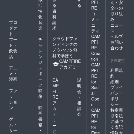
PFI
ん・安
活
る
る
RE
全への
性
資
コ
取り組
化
料
ミュ
み
プロ
音
請
ニ
ニュー
ダク
楽
求
ティ
ス
ト
CAM
ヘルプ
クラウドファ
フー
チ
PFI
お問い
ンディングの
ド・
ャ
RE
合わせ
ノウハウを無
飲食
レ
Crea
料で学ぼう
店
ン
tion
各種規定
CAMPFIRE
ジ
CAM
アカデミー
アニ
ス
利用規
PFI
メ・
ポ
約
RE
漫画
ー
CA
説
細則
for
ツ
MP
明
プライ
Soci
ファ
映
FI
会
バシー
al
ッ
像
RE
・
ポリ
Goo
ショ
・
ア
相
シー
d
ン
映
カ
談
特定商
CAM
画
デ
会
取引法
PFI
ゲー
書
ミ
に基づ
RE
ム・
籍
ー
く表記
for
サー
・
と
情報セ
Ente