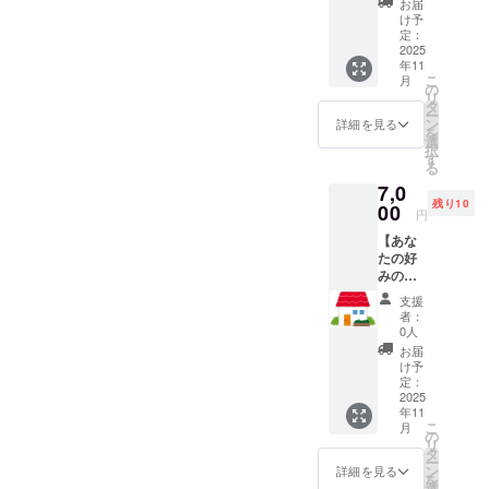
もOK
お届
ゲーム
声・名
け予
に登場
前・セ
定：
する
2025
リフ大
年11
「闇金
歓迎！
こ
月
の従業
宣伝で
の
リ
員（サ
も
タ
ー
ブキャ
OK(笑)
ン
詳細を見る
を
ラ）」
※マイク
選
択
の声優
収録が
す
る
を担当
できれ
7,0
してい
ばOK。
残り10
ただき
00
※本格音
円
ます！
声で
【あな
ネタっ
も、ス
たの好
ぽくて
マホの
みの部
も本気
ボイス
屋をつ
でも大
メモで
支援
くれる
歓迎！
もOK。
者：
権
声優と
※一部お
0人
利！】
して名
まかせ
お届
ゲーム
前を売
もOK。
け予
内の
るチャ
定：
例：名
マップ
2025
ンスか
前は決
年11
に、あ
も！？
めてほ
こ
月
なたの
※キャラ
の
しい等
リ
名前が
の性格
タ
OK ※公
ー
つい
やセリ
ン
序良俗
詳細を見る
を
た“専用
フはこ
選
に反す