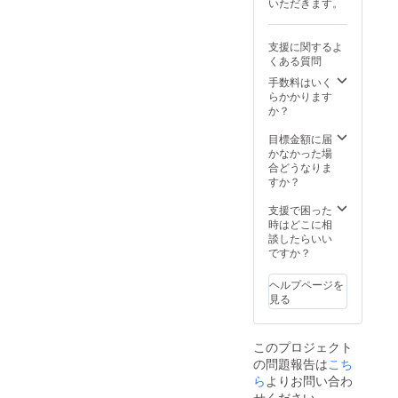
いただきます。
してほ
しい"と
いった
支援に関するよ
気持ち
くある質問
のみの
プラン
手数料はいく
となり
らかかります
ま
か？
す！！
ぜひ応
目標金額に届
援おね
かなかった場
がいい
合どうなりま
たしま
すか？
す！！
！
支援で困った
時はどこに相
談したらいい
ですか？
ヘルプページを
見る
このプロジェクト
の問題報告は
こち
ら
よりお問い合わ
せください