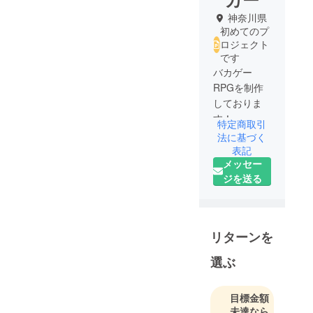
神奈川県
初めてのプ
ロジェクト
です
バカゲー
RPGを制作
しておりま
す！
特定商取引
バカゲー大
法に基づく
表記
メッセー
ジを送る
リターンを
選ぶ
目標金額
未達なら