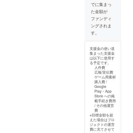
ま
でに集まっ
す！！
た金額が
ぜひ応
援おね
ファンディ
がいい
ングされま
たしま
すエン
す。
ディン
グロー
ルに
支援金の使い道
「金文
集まった支援金
字で大
は以下に使用す
きめに
る予定です。
名前掲
人件費
載」 こ
広報/宣伝費
ちらの
ゲーム用素材
プラン
購入費 /
はリ
Google
ターン
Play・App
云々で
Store への掲
はな
載手続き費用
く、 "と
/ その他運営
にかく
費
応援し
※目標金額を超
た
えた場合はプロ
い"、"
ジェクトの運営
とにか
費に充てさせて
く実施