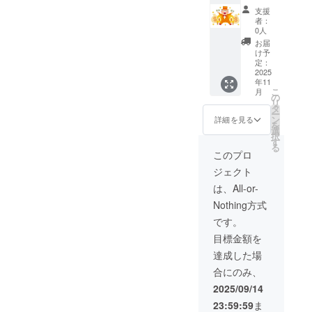
ンディ
こちら
せてい
載して
支援
ング
で作成
ただき
くださ
者：
ロール
するの
ます。
0人
い！
に「金
で 声と
備考欄
例:LINE
お届
文字で
名前を
に繋が
け予
、メー
大きめ
吹き込
定：
りやす
ル、
に名前
2025
んでく
い連絡
DM、電
年11
掲載」
ださ
先を記
話番
こ
月
こちら
い！ 備
の
載して
号、等
リ
のプラ
考欄に
タ
くださ
なんで
ー
ンはリ
繋がり
ン
い！
詳細を見る
もOK
を
ターン
やすい
選
例:LINE
択
云々で
連絡先
す
、メー
る
はな
を記載
ル、
このプロ
く、 "と
してく
DM、電
ジェクト
にかく
ださ
話番
応援し
い！
号、等
は、All-or-
た
例:LINE
なんで
Nothing方式
い"、"
、メー
もOK
とにか
ル、
です。
く実施
DM、電
目標金額を
してほ
話番
しい"と
号、等
達成した場
いった
なんで
合にのみ、
気持ち
もOK
のみの
2025/09/14
プラン
23:59:59
ま
となり