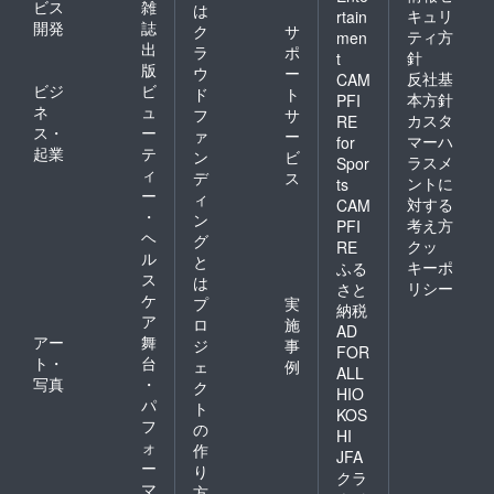
ビス
雑
は
キュリ
rtain
開発
誌
ク
サ
ティ方
men
出
ラ
ポ
針
t
版
ウ
ー
反社基
CAM
ビジ
ビ
ド
ト
本方針
PFI
ネ
ュ
フ
サ
カスタ
RE
ス・
ー
ァ
ー
マーハ
for
起業
テ
ン
ビ
ラスメ
Spor
ィ
デ
ス
ントに
ts
ー
ィ
対する
CAM
・
ン
考え方
PFI
ヘ
グ
クッ
RE
ル
と
キーポ
ふる
ス
は
リシー
さと
ケ
プ
実
納税
ア
ロ
施
AD
アー
舞
ジ
事
FOR
ト・
台
ェ
例
ALL
写真
・
ク
HIO
パ
ト
KOS
フ
の
HI
ォ
作
JFA
ー
り
クラ
マ
方