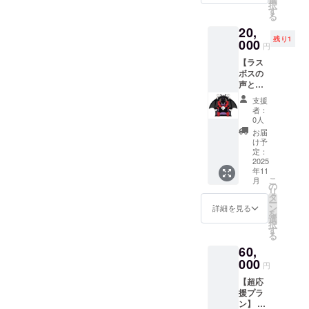
択
の部
ちらで
す
る内容
る
屋”を1
指定あ
や個人
20,
つ作成
り（希
情報・
残り1
しま
000
望も相
攻撃的
円
す！ 部
談可）
なセリ
【ラス
屋のレ
※収録は
フなど
ボスの
イアウ
スマホ
は審査
声と名
トや中
でもOK
対象で
前の担
に置く
です
す。 備
支援
当の権
アイテ
が、内
考欄に
者：
利！】
ム、
容次第
0人
繋がり
1人の
キャラ
では再
やすい
お届
み！ラ
も希望
集録を
け予
連絡先
スボス
があれ
定：
お願い
を記載
役を演
2025
ば相談
する場
してく
年11
じてい
可能で
合があ
ださ
こ
月
ただき
す。 ※
の
りま
い！
リ
ます！
ネーミ
タ
す。
例:LINE
ー
声以外
ングだ
ン
例：聞
詳細を見る
、メー
を
丸投げ
け任せ
選
き取れ
ル、
択
でも名
ても
す
ない・
DM、電
る
前以外
OK！ ※
音質が
話番
60,
丸投げ
内容は
悪い等
号、等
でも
000
公序良
備考欄
なんで
円
OK！ ス
俗に反
に繋が
もOK
【超応
トー
しない
りやす
援プラ
リーや
範囲で
い連絡
ン】 エ
流れは
調整さ
先を記