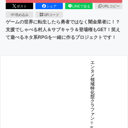
ポスト
シェア
LINEで送る
URLコピー
埋め込み
QRコード
ゲームの世界に転生したら勇者ではなく闇金業者に！？
支援でしゃべる村人＆サブキャラ＆登場権もGET！笑え
て遊べるネタ系RPGを一緒に作るプロジェクトです！
エ
ン
タ
メ
領
域
特
化
型
ク
ラ
フ
ァ
ン
手
数