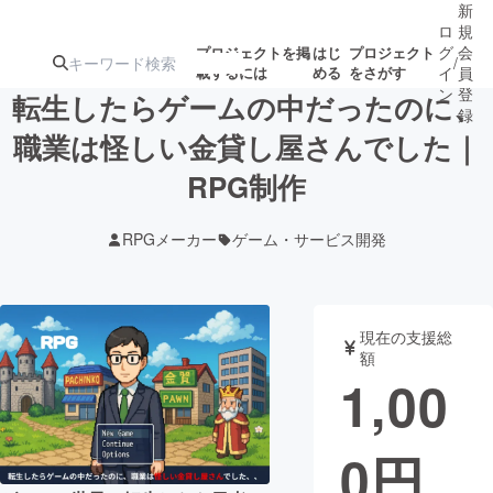
新
ロ
規
グ
会
プロジェクトを掲
はじ
プロジェクト
/
載するには
める
をさがす
イ
員
ン
登
転生したらゲームの中だったのに、
録
職業は怪しい金貸し屋さんでした｜
RPG制作
人気のプロ
注目のリ
注目の新着プロ
募集終了が近いプ
もうすぐ公開
ジェクト
ターン
ジェクト
ロジェクト
されます
RPGメーカー
ゲーム・サービス開発
アート・写真
音楽
現在の支援総
テクノロジー・ガジェット
ゲーム・サ
額
1,00
映像・映画
書籍・雑誌
0
円
ビジネス・起業
チャレンジ