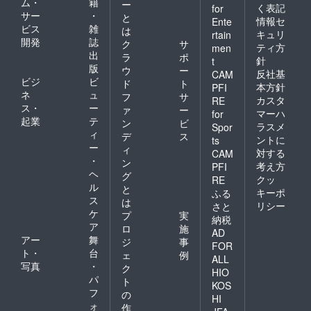
ム・
籍
ー
く表記
for
サー
・
と
情報セ
Ente
ビス
雑
は
キュリ
rtain
開発
誌
ク
サ
ティ方
men
出
ラ
ポ
針
t
版
ウ
ー
反社基
CAM
ビジ
ビ
ド
ト
本方針
PFI
ネ
ュ
フ
サ
カスタ
RE
ス・
ー
ァ
ー
マーハ
for
起業
テ
ン
ビ
ラスメ
Spor
ィ
デ
ス
ントに
ts
ー
ィ
対する
CAM
・
ン
考え方
PFI
ヘ
グ
クッ
RE
ル
と
キーポ
ふる
ス
は
リシー
さと
ケ
プ
実
納税
ア
ロ
施
AD
アー
舞
ジ
事
FOR
ト・
台
ェ
例
ALL
写真
・
ク
HIO
パ
ト
KOS
フ
の
HI
ォ
作