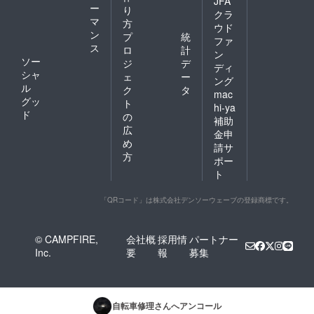
JFA
ー
り
クラ
マ
方
ウド
ン
プ
統
ファ
ス
ロ
計
ン
ソー
ジ
デ
ディ
シャ
ェ
ー
ング
ル
ク
タ
mac
グッ
ト
hi-ya
ド
の
補助
広
金申
め
請サ
方
ポー
ト
「QRコード」は株式会社デンソーウェーブの登録商標です。
© CAMPFIRE,
会社概
採用情
パートナー
Inc.
要
報
募集
自転車修理
さんへアンコール