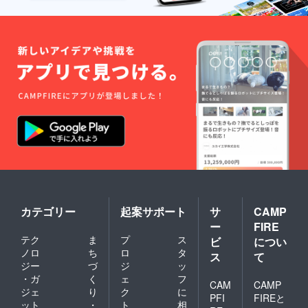
カテゴリー
起案サポート
サ
CAMP
ー
FIRE
テク
ま
プ
ス
ビ
につい
ノロ
ち
ロ
タ
ス
て
ジー
づ
ジ
ッ
・ガ
く
ェ
フ
CAM
CAMP
ジェ
り
ク
に
PFI
FIREと
ット
・
ト
相