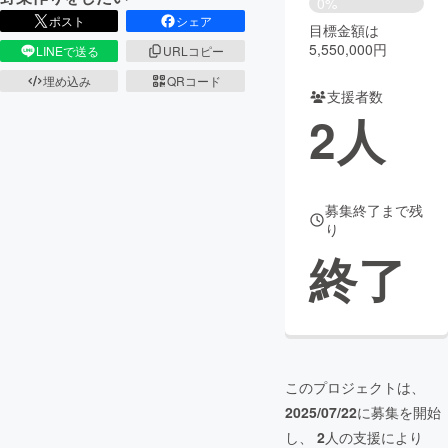
0%
ポスト
シェア
目標金額は
まちづくり・地域活性化
5,550,000円
LINEで送る
URLコピー
埋め込み
QRコード
支援者数
CAMPFIRE for Social Good
CAMPFIRE Creation
2
人
CAMPFIREふるさと納税
machi-ya
コミュニティ
募集終了まで残
り
終了
このプロジェクトは、
2025/07/22
に募集を開始
し、
2
人の支援により