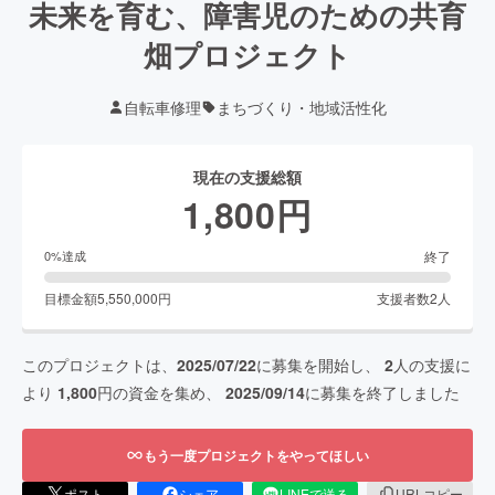
未来を育む、障害児のための共育
畑プロジェクト
自転車修理
まちづくり・地域活性化
現在の支援総額
1,800
円
終了
0
%達成
目標金額
5,550,000
円
支援者数
2
人
このプロジェクトは、
2025/07/22
に募集を開始し、
2
人の支援に
より
1,800
円の資金を集め、
2025/09/14
に募集を終了しました
もう一度プロジェクトをやってほしい
ポスト
シェア
LINEで送る
URLコピー