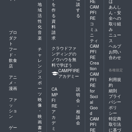
RE
は
地
を
談
CAM
あんし
域
作
す
PFI
ん・安
活
る
る
RE
全への
性
資
コ
取り組
化
料
ミュ
み
プロ
音
請
ニ
ニュー
ダク
楽
求
ティ
ス
ト
CAM
ヘルプ
クラウドファ
フー
チ
PFI
お問い
ンディングの
ド・
ャ
RE
合わせ
ノウハウを無
飲食
レ
Crea
料で学ぼう
店
ン
tion
各種規定
CAMPFIRE
ジ
CAM
アカデミー
アニ
ス
利用規
PFI
メ・
ポ
約
RE
漫画
ー
CA
説
細則
for
ツ
MP
明
プライ
Soci
ファ
映
FI
会
バシー
al
ッ
像
RE
・
ポリ
Goo
ショ
・
ア
相
シー
d
ン
映
カ
談
特定商
CAM
画
デ
会
取引法
PFI
ゲー
書
ミ
に基づ
RE