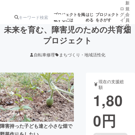
新
ロ
規
グ
会
プロジェクトを掲
はじ
プロジェクト
/
載するには
める
をさがす
イ
員
ン
登
未来を育む、障害児のための共育畑
録
プロジェクト
人気のプロ
注目のリ
注目の新着プロ
募集終了が近いプ
もうすぐ公開
自転車修理
まちづくり・地域活性化
ジェクト
ターン
ジェクト
ロジェクト
されます
アート・写真
音楽
現在の支援総
額
1,80
テクノロジー・ガジェット
ゲーム・サ
0
円
映像・映画
書籍・雑誌
障害持った子ども達と小さな畑で
ビジネス・起業
チャレンジ
野菜作りをしたい