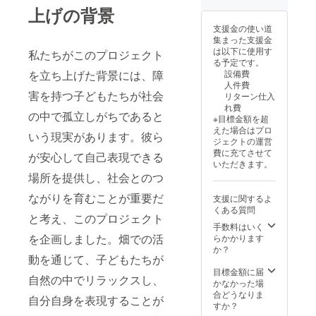
上げの背景
支援金の使い道
集まった支援金
は以下に使用す
私たちがこのプロジェクト
る予定です。
設備費
を立ち上げた背景には、障
人件費
害を持つ子どもたちが社会
リターン仕入
れ費
の中で孤立しがちであると
※目標金額を超
えた場合はプロ
いう現実があります。彼ら
ジェクトの運営
費に充てさせて
が安心して自己表現できる
いただきます。
場所を提供し、社会とのつ
ながりを育むことが重要だ
支援に関するよ
くある質問
と考え、このプロジェクト
手数料はいく
を企画しました。畑での活
らかかります
か？
動を通じて、子どもたちが
目標金額に届
自然の中でリラックスし、
かなかった場
合どうなりま
自分自身を表現することが
すか？