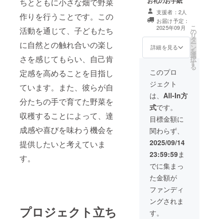
お礼のお手紙
ちとともに小さな畑で野菜
支援者：2人
作りを行うことです。この
お届け予定：
こ
2025年09月
活動を通じて、子どもたち
の
リ
タ
ー
に自然との触れ合いの楽し
ン
詳細を見る
を
選
さを感じてもらい、自己肯
択
す
る
このプロ
定感を高めることを目指し
ジェクト
ています。また、彼らが自
は、
All-In方
分たちの手で育てた野菜を
式
です。
収穫することによって、達
目標金額に
成感や喜びを味わう機会を
関わらず、
2025/09/14
提供したいと考えていま
23:59:59
ま
す。
でに集まっ
た金額が
ファンディ
ングされま
プロジェクト立ち
す。