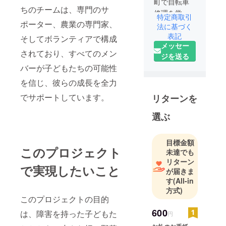
町で自転車
ちのチームは、専門のサ
修理を学ば
特定商取引
ポーター、農業の専門家、
せたい。不
法に基づく
登校の子供
表記
そしてボランティアで構成
メッセー
達に教え
されており、すべてのメン
ジを送る
る。高畠町
バーが子どもたちの可能性
で自転車修
理の店が無
を信じ、彼らの成長を全力
いため
でサポートしています。
リターンを
選ぶ
目標金額
このプロジェクト
未達でも
リターン
で実現したいこと
が届きま
す
(All-in
方式)
このプロジェクトの目的
600
は、障害を持った子どもた
円