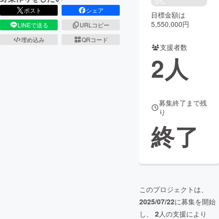
0%
ポスト
シェア
目標金額は
まちづくり・地域活性化
5,550,000円
LINEで送る
URLコピー
埋め込み
QRコード
支援者数
CAMPFIRE for Social Good
CAMPFIRE Creation
2
人
CAMPFIREふるさと納税
machi-ya
コミュニティ
募集終了まで残
り
終了
このプロジェクトは、
2025/07/22
に募集を開始
し、
2
人の支援により