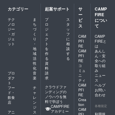
カテゴリー
起案サポート
サ
CAMP
ー
FIRE
テク
ま
プ
ス
ビ
につい
ノロ
ち
ロ
タ
ス
て
ジー
づ
ジ
ッ
・ガ
く
ェ
フ
CAM
CAMP
ジェ
り
ク
に
PFI
FIREと
ット
・
ト
相
RE
は
地
を
談
CAM
あんし
域
作
す
PFI
ん・安
活
る
る
RE
全への
性
資
コ
取り組
化
料
ミュ
み
プロ
音
請
ニ
ニュー
ダク
楽
求
ティ
ス
ト
CAM
ヘルプ
クラウドファ
フー
チ
PFI
お問い
ンディングの
ド・
ャ
RE
合わせ
ノウハウを無
飲食
レ
Crea
料で学ぼう
店
ン
tion
各種規定
CAMPFIRE
ジ
CAM
アカデミー
アニ
ス
利用規
PFI