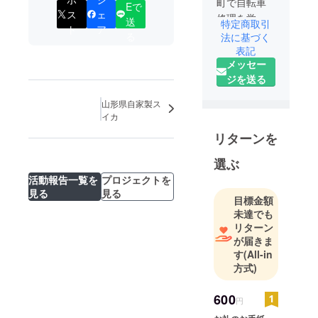
町で自転車
Eで
ス
ェ
修理を学ば
送
特定商取引
ト
ア
せたい。不
る
法に基づく
登校の子供
表記
メッセー
達に教え
ジを送る
る。高畠町
で自転車修
山形県自家製ス
理の店が無
イカ
いため
リターンを
選ぶ
活動報告一覧を
プロジェクトを
見る
見る
目標金額
未達でも
リターン
が届きま
す
(All-in
方式)
600
円