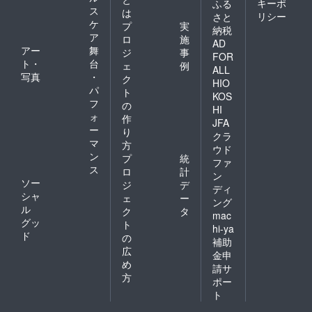
キーポ
ふる
ス
は
リシー
さと
ケ
プ
実
納税
ア
ロ
施
AD
アー
舞
ジ
事
FOR
ト・
台
ェ
例
ALL
写真
・
ク
HIO
パ
ト
KOS
フ
の
HI
ォ
作
JFA
ー
り
クラ
マ
方
ウド
ン
プ
統
ファ
ス
ロ
計
ン
ソー
ジ
デ
ディ
シャ
ェ
ー
ング
ル
ク
タ
mac
グッ
ト
hi-ya
ド
の
補助
広
金申
め
請サ
方
ポー
ト