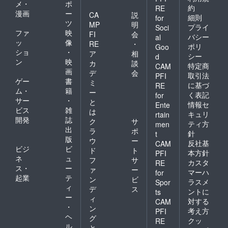
メ・
ポ
約
RE
漫画
ー
CA
説
細則
for
ツ
MP
明
プライ
Soci
ファ
映
FI
会
バシー
al
ッ
像
RE
・
ポリ
Goo
ショ
・
ア
相
シー
d
ン
映
カ
談
特定商
CAM
画
デ
会
取引法
PFI
ゲー
書
ミ
に基づ
RE
ム・
籍
ー
く表記
for
サー
・
と
情報セ
Ente
ビス
雑
は
キュリ
rtain
開発
誌
ク
サ
ティ方
men
出
ラ
ポ
針
t
版
ウ
ー
反社基
CAM
ビジ
ビ
ド
ト
本方針
PFI
ネ
ュ
フ
サ
カスタ
RE
ス・
ー
ァ
ー
マーハ
for
起業
テ
ン
ビ
ラスメ
Spor
ィ
デ
ス
ントに
ts
ー
ィ
対する
CAM
・
ン
考え方
PFI
ヘ
グ
クッ
RE
ル
と