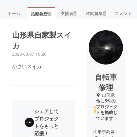
ホーム
支援者
仲間募集
コメント
活動報告
2
1
2
山形県自家製スイ
カ
2025/08/07 16:20
小さいスイカ
自転車
修理
山形県
他に5件の
プロジェク
シェアして
トを掲載し
プロジェク
ています
トをもっと
山形県高畠
応援！
LIN
ポ
シ