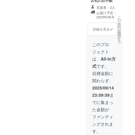
お礼のお手紙
支援者：2人
お届け予定：
こ
2025年09月
の
リ
タ
ー
ン
詳細を見る
を
選
択
す
る
このプロ
ジェクト
は、
All-In方
式
です。
目標金額に
関わらず、
2025/09/14
23:59:59
ま
でに集まっ
た金額が
ファンディ
ングされま
す。