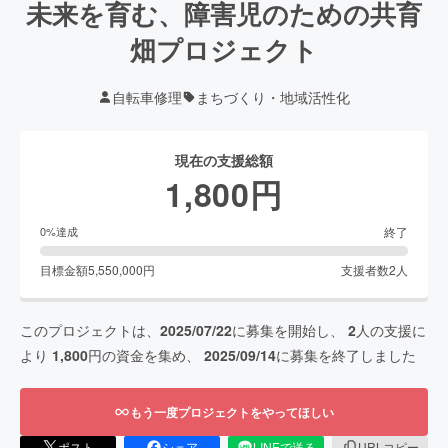
未来を育む、障害児のための共育
畑プロジェクト
自転車修理
まちづくり・地域活性化
現在の支援総額
1,800
円
終了
0
%達成
目標金額
5,550,000
円
支援者数
2
人
このプロジェクトは、
2025/07/22
に募集を開始し、
2
人の支援に
より
1,800
円の資金を集め、
2025/09/14
に募集を終了しました
もう一度プロジェクトをやってほしい
ポスト
シェア
LINEで送る
URLコピー