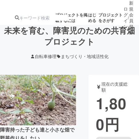
新
ロ
規
グ
会
プロジェクトを掲
はじ
プロジェクト
/
載するには
める
をさがす
イ
員
ン
登
未来を育む、障害児のための共育畑
録
プロジェクト
人気のプロ
注目のリ
注目の新着プロ
募集終了が近いプ
もうすぐ公開
自転車修理
まちづくり・地域活性化
ジェクト
ターン
ジェクト
ロジェクト
されます
アート・写真
音楽
現在の支援総
額
1,80
テクノロジー・ガジェット
ゲーム・サ
0
円
映像・映画
書籍・雑誌
障害持った子ども達と小さな畑で
ビジネス・起業
チャレンジ
野菜作りをしたい