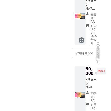
■リター
して応
付／
までに
ラベル
ン
援”で祭
19:00打
国内発
に記
No.7
りの一
上げ 場
送。賞
載。 注
SNSサ
翼を担
所：道
味期
意事
支援
ポー
えま
の駅内
限・原
者：
項・条
ターク
す。 詳
灘サン
0人
材料等
件 ・保
レジッ
細 10/4
セット
は商品
お届
健所許
ト 価
イベン
パーク
け予
ラベル
可事業
格：
ト内で
定：
内容：
に記
者と連
30,000
2025
被災者
ランタ
載。 注
携し製
年09
円 概要
が打ち
ン1基を
意事
造 ・原
こ
月
内灘町
上げ+活
の
会場に
項・条
材料・
リ
観光協
動報告
タ
てお渡
件 ・保
添加物
ー
会公式
動画と
ン
し 雨天
詳細を見る
健所許
は商品
を
Instagr
感謝
選
順延：
可事業
ラベル
択
amにお
PDF
す
10月5日
者と連
で表示
る
名前
を、
(日) 数
携し製
・アレ
50,
（また
2025年
量限定
造 ・原
ルギー
残り4
はハン
000
11月末
30口。
材料・
円
をお持
ドル）
までに
注意事
添加物
ちの方
■リター
を掲
限定公
項・条
は商品
は必ず
ン
載。あ
開URL
件
ラベル
ラベル
No.8
なたの
で送
②【イ
で表示
をご確
プレミ
応援を
付。 注
ベント
・アレ
支援
認くだ
アムエ
広く発
意事
参加リ
者：
ルギー
さい
ンド
信し、
項・条
1人
ター
をお持
ロール
復興の
件 ・天
ン】 ・
お届
ちの方
クレ
輪を広
候によ
け予
交通
は必ず
ジッ