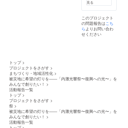
見る
載を希
でに限
望され
定公開
るお名
URLで
このプロジェクト
前をご
ご案
の問題報告は
記入く
内。
こち
ださ
SNS掲
ら
よりお問い合わ
い。 ・
載回
せください
公序良
数：イ
俗に反
ベント
する表
前後の
記や画
本イベ
像は掲
ント告
載でき
知・報
トップ
>
ませ
告投稿
プロジェクトをさがす
>
ん。
に最低
まちづくり・地域活性化
>
２回掲
載 ス
被災地に希望の灯りを――「内灘光響祭〜復興への光〜」を
テージ
みんなで創りたい！
>
読み上
活動報告一覧
げ：
トップ
>
10/4(土)
プロジェクトをさがす
>
19:00頃
予定。
祭
>
注意事
被災地に希望の灯りを――「内灘光響祭〜復興への光〜」を
項・条
みんなで創りたい！
>
件 ・支
活動報告一覧
援時、
トップ
>
必ず備