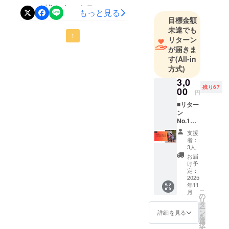
ている皆さまへクラファン
もっと見る
目標金額
をスタートして１週間。す
未達でも
でにたくさんのご支援をい
1
リターン
が届きま
ただき本当にありがとうご
す
(All-in
ざいます。そして本日、イ
方式)
ベントまで残り１ヶ月とな
3,0
残り67
00
円
りました。当協会では現在
■リター
イベントに来ていただいた
ン
No.1
お客様に満足いただける内
内灘応
支援
容となるよう、準備を進め
援メッ
者：
セージ
3人
ております。そんな中イベ
＆活動
お届
報告動
け予
ントのチラシが完成しまし
画 価
定：
格：
2025
たでお披露目させてくださ
年11
3,000円
こ
月
い！初日の４日は16時にイ
概要 内
の
リ
灘の復
タ
ベントがスタートし、イル
ー
興の歩
ン
詳細を見る
を
みと光
選
ミネーションは日没から21
択
響祭舞
す