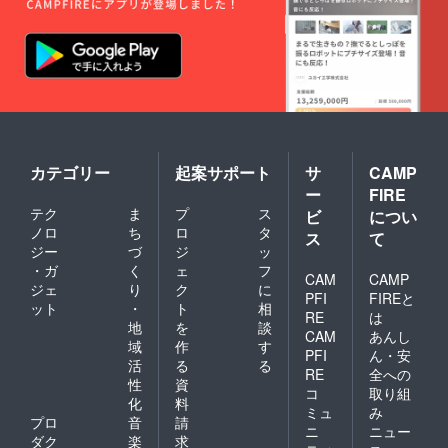
画像は
掲載で
きませ
ん。 ・
来場は
任意、
交通費
は支援
者様ご
負担で
カテゴリー
起案サポート
サ
CAMP
す.
ー
FIRE
テク
ま
プ
ス
ビ
につい
ノロ
ち
ロ
タ
ス
て
ジー
づ
ジ
ッ
・ガ
く
ェ
フ
CAM
CAMP
ジェ
り
ク
に
PFI
FIREと
ット
・
ト
相
RE
は
地
を
談
CAM
あんし
域
作
す
PFI
ん・安
活
る
る
RE
全への
性
資
コ
取り組
化
料
ミュ
み
プロ
音
請
ニ
ニュー
ダク
楽
求