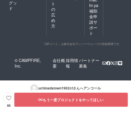
グッ
ト
hi-ya
ド
の
補助
広
金申
め
請サ
方
ポー
ト
「QRコード」は株式会社デンソーウェーブの登録商標です。
© CAMPFIRE,
会社概
採用情
パートナー
Inc.
要
報
募集
uchinadatown1962cf
さんへアンコール
もう一度プロジェクトをやってほしい
88