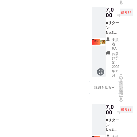
る
台裏を
時まで。ランタンの打ち上
7,0
まとめ
げは19時を予定しておりま
残り14
た限定
00
円
動画を
す。また、本イベントの情
■リター
配信。
ン
支援者
報は内灘町観光協会インス
No.3
だけが
内灘町
受け取
タグラムアカウントから随
支援
特産品
れるお
者：
時発信していますので、ぜ
セット
礼メッ
6人
（ひま
セージ
お届
ひご覧ください。インスタ
わり
付き
け予
堂）
で、遠
定：
グラム@uchinada_kankou
〈内灘
2025
方から
年11
ロー
も“見て
今後ともどうぞよろしくお
こ
月
ル〉
応援”で
の
リ
願いいたします。
概要 ひ
きま
タ
ー
まわり
す。 詳
ン
詳細を見る
を
堂の
細 本番
選
択
「内灘
終了後
す
る
ロー
に編集
7,0
ル」を5
した活
残り17
種ア
00
動報告
円
ソート
動画と
■リター
でお届
感謝
ン
け。プ
PDF
No.4
レーン
を、
内灘特
×2、
2025年
支援