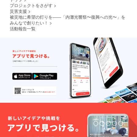
プロジェクトをさがす
>
考欄に
掲載を
災害支援
>
希望さ
被災地に希望の灯りを――「内灘光響祭〜復興への光〜」を
れるお
みんなで創りたい！
>
名前を
活動報告一覧
ご記入
くださ
い。 ・
ロゴや
バナー
画像の
受け渡
しにつ
いて
は、プ
ロジェ
クト終
了後に
お送り
する
メール
をご確
認くだ
さい。
・公序
良俗に
反する
表記や