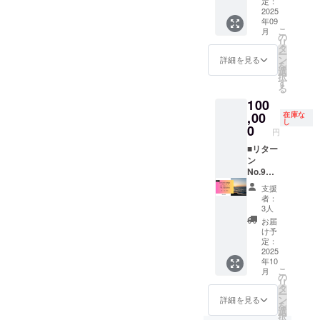
げる“見
定：
りラン
費・滞
ラベル
ト 価
2025
て応
タンの
在費：
をご確
年09
格：
援”リ
打ち上
支援者
認くだ
こ
月
50,000
ターン
の
げ ・内
様ご負
さい
リ
円 概要
です。
タ
容：活
担 ・連
ー
SNS掲
詳細 掲
ン
動報告
詳細を見る
絡手
を
載に加
載方
選
動画＋
段：詳
択
え、光
法：文
す
PDF
細を
る
響祭報
字のみ
メッ
メール
100
告動画
（和文
セージ
でご案
のエン
,00
10字・
在庫な
・提
内 ・気
し
ドロー
英数15
0
供：ダ
象条件
円
ルにお
字以
ウン
や安全
名前を
■リター
内）。
ロード
上の理
記載。
ン
掲載場
URLを
由によ
映像で
No.9
所：公
メール
り、ラ
残る支
ステー
式
送付 ・
ンタン
支援
援の証
ジスペ
Instagr
外部
打ち上
者：
しが未
シャル
amイベ
サービ
3人
げを中
来の内
クレ
ント投
ス利用
止する
お届
灘の歩
ジッ
稿にて
時は同
け予
場合が
みに寄
ト 価
支援者
定：
サービ
ござい
り添い
格：
2025
お名前
ス規約
ます。
年10
ます。
100,000
掲載。
に準拠
中止と
こ
月
詳細 掲
円 概要
掲載回
の
・気象
なった
リ
載期
SNS・
数：イ
タ
条件や
場合で
ー
間：
動画ク
ベント
ン
安全上
詳細を見る
も、準
を
2025/09
レジッ
前後の
選
の理由
備費用
択
/15 から
トに加