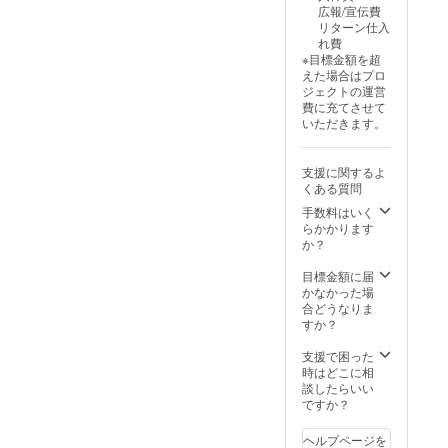
公序良
広報/宣伝費
お名前
（和文
俗に反
リターン仕入
掲載。
10字・
する表
れ費
報告動
英数15
記は掲
※目標金額を超
画は11
字以
載でき
えた場合はプロ
月末ま
内）。
ませ
ジェクトの運営
でに限
動画エ
ん。
費に充てさせて
定公開
ンド
いただきます。
URLで
ロー
ご案
ル：文
内。
字のみ
支援に関するよ
SNS掲
（和文
くある質問
載回
10字・
数：イ
英数15
手数料はいく
ベント
字以
らかかります
前後の
内）。
か？
本イベ
掲載場
ント告
所：公
目標金額に届
知・報
式
かなかった場
告投稿
Instagr
合どうなりま
に最低
amイベ
すか？
２回掲
ント投
載 注意
稿にて
支援で困った
事項・
支援者
時はどこに相
条件 ・
お名前
談したらいい
支援
掲載。
ですか？
時、必
報告動
ず備考
画は11
ヘルプページを
欄に掲
月末ま