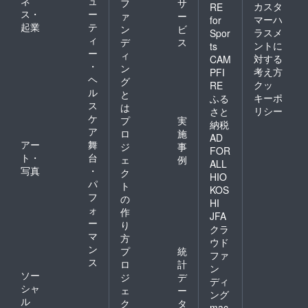
ネ
ュ
フ
サ
カスタ
RE
ス・
ー
ァ
ー
マーハ
for
起業
テ
ン
ビ
ラスメ
Spor
ィ
デ
ス
ントに
ts
ー
ィ
対する
CAM
・
ン
考え方
PFI
ヘ
グ
クッ
RE
ル
と
キーポ
ふる
ス
は
リシー
さと
ケ
プ
実
納税
ア
ロ
施
AD
アー
舞
ジ
事
FOR
ト・
台
ェ
例
ALL
写真
・
ク
HIO
パ
ト
KOS
フ
の
HI
ォ
作
JFA
ー
り
クラ
マ
方
ウド
ン
プ
統
ファ
ス
ロ
計
ン
ソー
ジ
デ
ディ
シャ
ェ
ー
ング
ル
ク
タ
mac