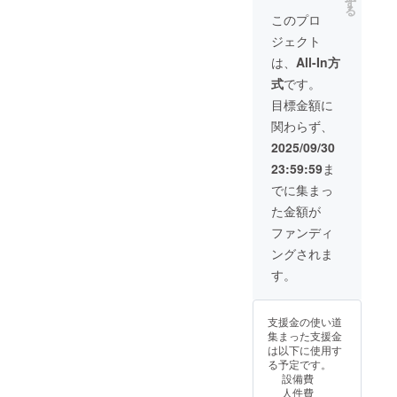
本イベ
す
によ
等の都
る
1年間。
え、
ント告
り、ラ
このプロ
合上返
SNS 掲
2025/10
知・報
ンタン
金対応
ジェクト
載方
/4ス
告投稿
打ち上
は致し
法：文
テージ
に最低
げを中
は、
All-In方
かねま
字のみ
で司会
２回掲
止する
すの
式
です。
（和文
者があ
載 注意
場合が
で、ご
10字・
なたの
事項・
ござい
目標金額に
了承く
英数15
お名前
条件 ・
ます。
ださ
関わらず、
字以
を読み
支援
中止と
い。
内）。
上げ。
時、必
なった
2025/09/30
動画エ
会場全
ず備考
場合で
23:59:59
ま
ンド
体で支
欄に掲
も、準
ロー
援の光
載を希
備費用
でに集まっ
ル：文
を共有
望され
等の都
た金額が
字のみ
する特
るお名
合上返
（和文
別リ
前をご
金対応
ファンディ
10字・
ターン
記入く
は致し
ングされま
英数15
です。
ださ
かねま
字以
詳細 掲
い。 ・
すの
す。
内）。
載期
ロゴ・
で、ご
掲載場
間：
バナー
了承く
所：公
2025/09
の掲載
ださ
支援金の使い道
式
/15 から
は本リ
い。
集まった支援金
Instagr
1年間。
ターン
は以下に使用す
amイベ
SNS 掲
に含ま
る予定です。
ント投
載方
れませ
設備費
稿にて
法：文
ん。 ・
人件費
支援者
字のみ