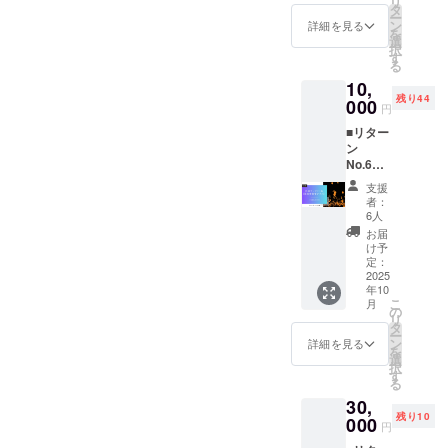
リ
初日
しみな
タ
ン×2／
外部
ー
〈2025/
がら“見
ン
ショコ
詳細を見る
サービ
を
10/4〉
て応
選
ラ×2／
ス利用
択
にご自
援”でき
す
コー
時は同
る
身のラ
るリ
ヒー×1
サービ
10,
ンタン
ターン
／加賀
ス規約
残り44
を打ち
000
です。
棒茶×1
に準拠
円
上げる
詳細 内
／抹茶
■リター
参加
容：ミ
×1 製
ン
券。夕
ルク
造：ひ
No.6
陽とと
ジャム
まわり
光響祭
もに上
×1（10
堂 発
支援
応援ラ
がる光
0g）、
送：常
者：
ンタン
の列に
プリン
6人
温便
代行
加わ
×4（各
数量限
お届
価格：
り、復
85g）
け予
定20
10,000
興への
定：
製造：
セット
円 概要
2025
願いを
夢ミル
お届
年10
当日来
直接空
ク館
け：
こ
月
場され
へ届け
の
発送：
2025年
リ
た被災
られま
タ
冷蔵
11月末
ー
者にラ
す。 詳
ン
便 数
詳細を見る
までに
を
ンタン
細 日
選
量限定
国内発
択
をお渡
時：
す
20セッ
送。賞
る
ししま
2025年
ト お届
味期
30,
す。遠
10月4日
け：
限・原
残り10
くから
000
(土)
2025年
材料等
円
でも“灯
17:00受
11月末
は商品