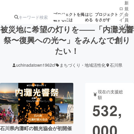
新
ロ
規
グ
会
プロジェクトを掲
はじ
プロジェクト
/
載するには
める
をさがす
イ
員
ン
登
被災地に希望の灯りを――「内灘光響
録
祭〜復興への光〜」をみんなで創り
たい！
人気のプロ
注目のリ
注目の新着プロ
募集終了が近いプ
もうすぐ公開
ジェクト
ターン
ジェクト
ロジェクト
されます
uchinadatown1962cf
まちづくり・地域活性化
石川県
アート・写真
音楽
現在の支援総
テクノロジー・ガジェット
ゲーム・サ
額
532,
映像・映画
書籍・雑誌
000
石川県内灘町の観光協会が初開催
ビジネス・起業
チャレンジ