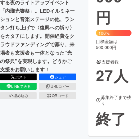
する夜のライトアップイベント
円
「内灘光響祭」。LEDイルミネー
まちづくり・地域活性化
ションと音楽ステージの他、ラン
タン打ち上げで〈復興への祈り〉
CAMPFIRE for Social Good
CAMPFIRE Creation
106%
をカタチにします。開催経費をク
CAMPFIREふるさと納税
machi-ya
コミュニティ
目標金額は
ラウドファンディングで募り、来
500,000円
場者も支援者も一体となった“光
の祭典”を実現します。どうかご
支援者数
27
人
支援をお願いします！
ポスト
シェア
LINEで送る
URLコピー
埋め込み
QRコード
募集終了まで残
り
終了