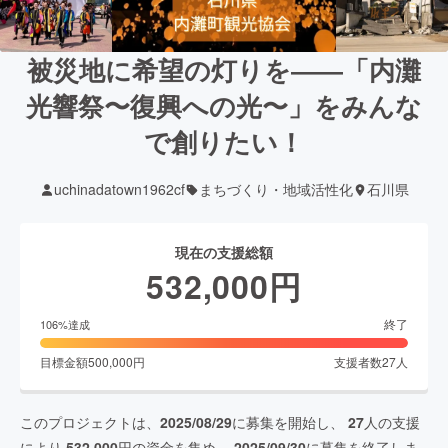
被災地に希望の灯りを――「内灘
光響祭〜復興への光〜」をみんな
で創りたい！
uchinadatown1962cf
まちづくり・地域活性化
石川県
現在の支援総額
532,000
円
終了
106
%達成
目標金額
500,000
円
支援者数
27
人
このプロジェクトは、
2025/08/29
に募集を開始し、
27
人の支援
により
532,000
円の資金を集め、
2025/09/30
に募集を終了しま