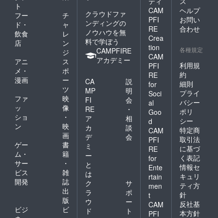
ティ
ス
ト
CAM
ヘルプ
クラウドファ
フー
チ
PFI
お問い
ンディングの
ド・
ャ
RE
合わせ
ノウハウを無
飲食
レ
Crea
料で学ぼう
店
ン
tion
各種規定
CAMPFIRE
ジ
CAM
アカデミー
アニ
ス
利用規
PFI
メ・
ポ
約
RE
漫画
ー
CA
説
細則
for
ツ
MP
明
プライ
Soci
ファ
映
FI
会
バシー
al
ッ
像
RE
・
ポリ
Goo
ショ
・
ア
相
シー
d
ン
映
カ
談
特定商
CAM
画
デ
会
取引法
PFI
ゲー
書
ミ
に基づ
RE
ム・
籍
ー
く表記
for
サー
・
と
情報セ
Ente
ビス
雑
は
キュリ
rtain
開発
誌
ク
サ
ティ方
men
出
ラ
ポ
針
t
版
ウ
ー
反社基
CAM
ビジ
ビ
ド
ト
本方針
PFI