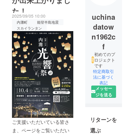
が出来上がりまし
た！
uchina
2025/09/05 10:00
内灘町
能登半島地震
datow
スカイランタン
n1962c
f
初めてのプ
ロジェクト
です
特定商取引
法に基づく
表記
メッセー
ジを送る
リターンを
ご支援いただいている皆さ
選ぶ
ま、ページをご覧いただい