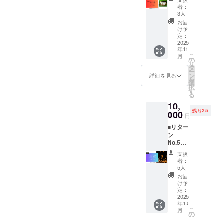
産品
ショコ
11月末
者：
セット
ラ×2、
までに
3人
（夢ミ
コー
限定公
お届
ルク
ヒー
開URL
け予
館）
×1、加
定：
で送
〈ミル
2025
賀棒茶
付。視
年11
クジャ
×1、抹
聴は
こ
月
ム＆プ
茶×1の
の
PC・ス
リ
リン〉
計7個
タ
マホ対
ー
概要 夢
（各
ン
応。数
詳細を見る
を
ミルク
60g）。
選
量限定
択
館の人
ご自宅
す
70口。
る
気「ミ
で内灘
注意事
10,
ルク
の味を
項・条
残り25
ジャ
000
楽しみ
件 ・内
円
ム」
なが
容：活
■リター
と、な
ら“見て
動報告
ン
めらか
応援”で
動画＋
No.5
なプリ
きま
PDF
光響祭
ンを詰
す。 詳
メッ
支援
ランタ
め合わ
細 内
セージ
者：
ン参加
せたア
容：内
5人
・提
券（現
ソー
灘ロー
供：ダ
お届
地）
ト。ご
ル 7個
け予
ウン
価格：
自宅で
定：
（各
ロード
10,000
2025
内灘の
60g）
URLを
年10
円 概要
おいし
内訳：
メール
こ
月
光響祭
さを楽
の
プレー
送付 ・