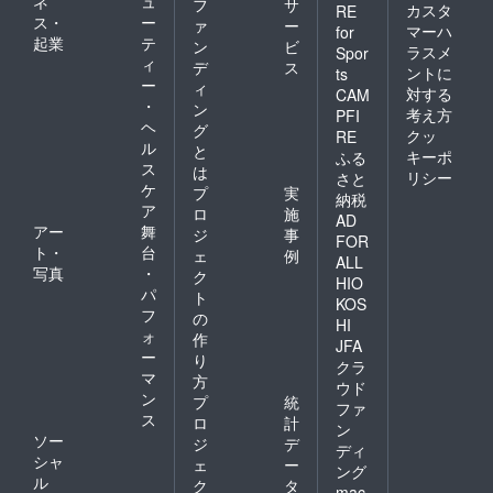
ネ
ュ
フ
サ
カスタ
RE
ス・
ー
ァ
ー
マーハ
for
起業
テ
ン
ビ
ラスメ
Spor
ィ
デ
ス
ントに
ts
ー
ィ
対する
CAM
・
ン
考え方
PFI
ヘ
グ
クッ
RE
ル
と
キーポ
ふる
ス
は
リシー
さと
ケ
プ
実
納税
ア
ロ
施
AD
アー
舞
ジ
事
FOR
ト・
台
ェ
例
ALL
写真
・
ク
HIO
パ
ト
KOS
フ
の
HI
ォ
作
JFA
ー
り
クラ
マ
方
ウド
ン
プ
統
ファ
ス
ロ
計
ン
ソー
ジ
デ
ディ
シャ
ェ
ー
ング
ル
ク
タ
mac