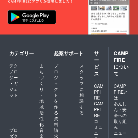
画像は
掲載で
きませ
ん。 ・
来場は
任意、
交通費
は支援
者様ご
負担で
カテゴリー
起案サポート
サ
CAMP
す.
ー
FIRE
テク
ま
プ
ス
ビ
につい
ノロ
ち
ロ
タ
ス
て
ジー
づ
ジ
ッ
・ガ
く
ェ
フ
CAM
CAMP
ジェ
り
ク
に
PFI
FIREと
ット
・
ト
相
RE
は
地
を
談
CAM
あんし
域
作
す
PFI
ん・安
活
る
る
RE
全への
性
資
コ
取り組
化
料
ミュ
み
プロ
音
請
ニ
ニュー
ダク
楽
求