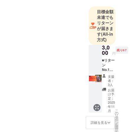
目標金額
未達でも
リターン
が届きま
す
(All-in
方式)
3,0
残り67
00
円
■リター
ン
No.1
内灘応
支援
援メッ
者：
セージ
3人
＆活動
お届
報告動
け予
画 価
定：
格：
2025
年11
3,000円
こ
月
概要 内
の
リ
灘の復
タ
ー
興の歩
ン
詳細を見る
を
みと光
選
択
響祭舞
す