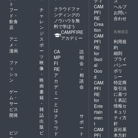
ティ
ス
ト
CAM
ヘルプ
クラウドファ
フー
チ
PFI
お問い
ンディングの
ド・
ャ
RE
合わせ
ノウハウを無
飲食
レ
Crea
料で学ぼう
店
ン
tion
各種規定
CAMPFIRE
ジ
CAM
アカデミー
アニ
ス
利用規
PFI
メ・
ポ
約
RE
漫画
ー
CA
説
細則
for
ツ
MP
明
プライ
Soci
ファ
映
FI
会
バシー
al
ッ
像
RE
・
ポリ
Goo
ショ
・
ア
相
シー
d
ン
映
カ
談
特定商
CAM
画
デ
会
取引法
PFI
ゲー
書
ミ
に基づ
RE
ム・
籍
ー
く表記
for
サー
・
と
情報セ
Ente
ビス
雑
は
キュリ
rtain
開発
誌
ク
サ
ティ方
men
出
ラ
ポ
針
t
版
ウ
ー
反社基
CAM
ビジ
ビ
ド
ト
本方針
PFI