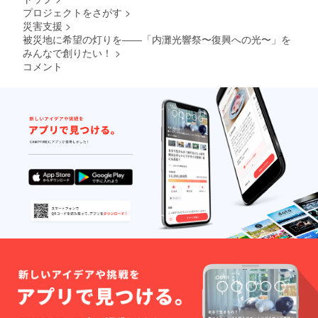
プロジェクトをさがす
>
考欄に
掲載を
災害支援
>
希望さ
被災地に希望の灯りを――「内灘光響祭〜復興への光〜」を
れるお
みんなで創りたい！
>
名前を
コメント
ご記入
くださ
い。 ・
ロゴや
バナー
画像の
受け渡
しにつ
いて
は、プ
ロジェ
クト終
了後に
お送り
する
メール
をご確
認くだ
さい。
・公序
良俗に
反する
表記や