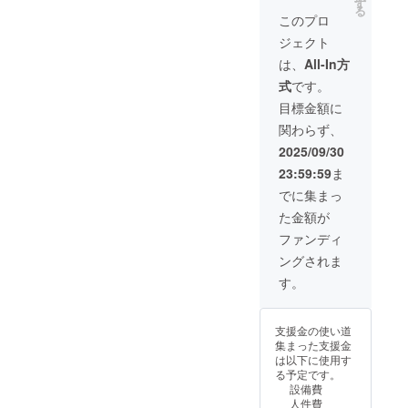
本イベ
す
によ
等の都
る
1年間。
え、
ント告
り、ラ
このプロ
合上返
SNS 掲
2025/10
知・報
ンタン
金対応
ジェクト
載方
/4ス
告投稿
打ち上
は致し
法：文
テージ
に最低
げを中
は、
All-In方
かねま
字のみ
で司会
２回掲
止する
すの
式
です。
（和文
者があ
載 注意
場合が
で、ご
10字・
なたの
事項・
ござい
目標金額に
了承く
英数15
お名前
条件 ・
ます。
ださ
関わらず、
字以
を読み
支援
中止と
い。
内）。
上げ。
時、必
なった
2025/09/30
動画エ
会場全
ず備考
場合で
23:59:59
ま
ンド
体で支
欄に掲
も、準
ロー
援の光
載を希
備費用
でに集まっ
ル：文
を共有
望され
等の都
た金額が
字のみ
する特
るお名
合上返
（和文
別リ
前をご
金対応
ファンディ
10字・
ターン
記入く
は致し
ングされま
英数15
です。
ださ
かねま
字以
詳細 掲
い。 ・
すの
す。
内）。
載期
ロゴ・
で、ご
掲載場
間：
バナー
了承く
所：公
2025/09
の掲載
ださ
支援金の使い道
式
/15 から
は本リ
い。
集まった支援金
Instagr
1年間。
ターン
は以下に使用す
amイベ
SNS 掲
に含ま
る予定です。
ント投
載方
れませ
設備費
稿にて
法：文
ん。 ・
人件費
支援者
字のみ