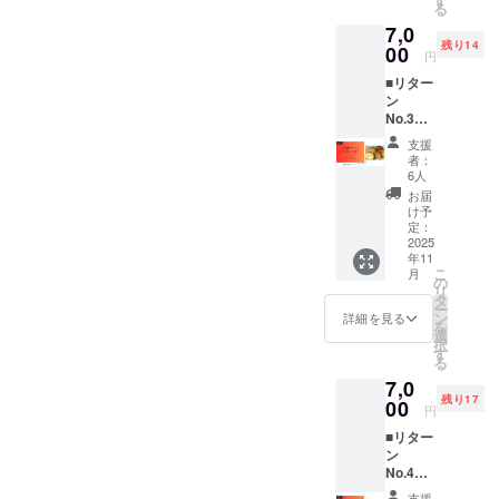
る
台裏を
7,0
まとめ
残り14
た限定
00
円
動画を
■リター
配信。
ン
支援者
No.3
だけが
内灘町
受け取
支援
特産品
れるお
者：
セット
礼メッ
6人
（ひま
セージ
お届
わり
付き
け予
堂）
で、遠
定：
〈内灘
2025
方から
年11
ロー
も“見て
こ
月
ル〉
応援”で
の
リ
概要 ひ
きま
タ
ー
まわり
す。 詳
ン
詳細を見る
を
堂の
細 本番
選
択
「内灘
終了後
す
る
ロー
に編集
7,0
ル」を5
した活
残り17
種ア
00
動報告
円
ソート
動画と
■リター
でお届
感謝
ン
け。プ
PDF
No.4
レーン
を、
内灘特
×2、
2025年
支援