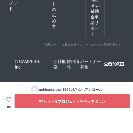
グッ
ト
hi-ya
ド
の
補助
広
金申
め
請サ
方
ポー
ト
「QRコード」は株式会社デンソーウェーブの登録商標です。
© CAMPFIRE,
会社概
採用情
パートナー
Inc.
要
報
募集
uchinadatown1962cf
さんへアンコール
もう一度プロジェクトをやってほしい
88