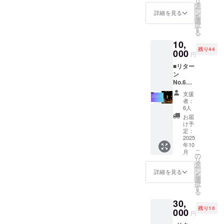
リ
初日
しみな
タ
ン×2／
外部
ー
〈2025/
がら“見
ン
ショコ
詳細を見る
サービ
を
10/4〉
て応
選
ラ×2／
ス利用
択
にご自
援”でき
す
コー
時は同
る
身のラ
るリ
ヒー×1
サービ
10,
ンタン
ターン
／加賀
ス規約
残り44
を打ち
000
です。
棒茶×1
に準拠
円
上げる
詳細 内
／抹茶
■リター
参加
容：ミ
×1 製
ン
券。夕
ルク
造：ひ
No.6
陽とと
ジャム
まわり
光響祭
もに上
×1（10
堂 発
支援
応援ラ
がる光
0g）、
送：常
者：
ンタン
の列に
プリン
6人
温便
代行
加わ
×4（各
数量限
お届
価格：
り、復
85g）
け予
定20
10,000
興への
定：
製造：
セット
円 概要
2025
願いを
夢ミル
お届
年10
当日来
直接空
ク館
け：
こ
月
場され
へ届け
の
発送：
2025年
リ
た被災
られま
タ
冷蔵
11月末
ー
者にラ
す。 詳
ン
便 数
詳細を見る
までに
を
ンタン
細 日
選
量限定
国内発
択
をお渡
時：
す
20セッ
送。賞
る
ししま
2025年
ト お届
味期
30,
す。遠
10月4日
け：
限・原
残り10
くから
000
(土)
2025年
材料等
円
でも“灯
17:00受
11月末
は商品