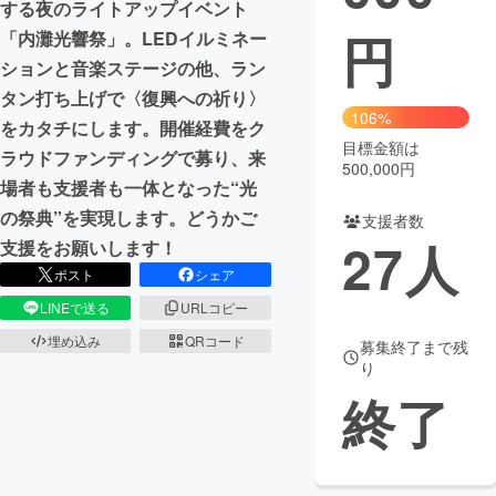
する夜のライトアップイベント
円
「内灘光響祭」。LEDイルミネー
まちづくり・地域活性化
ションと音楽ステージの他、ラン
タン打ち上げで〈復興への祈り〉
CAMPFIRE for Social Good
CAMPFIRE Creation
106%
をカタチにします。開催経費をク
CAMPFIREふるさと納税
machi-ya
コミュニティ
目標金額は
ラウドファンディングで募り、来
500,000円
場者も支援者も一体となった“光
の祭典”を実現します。どうかご
支援者数
27
人
支援をお願いします！
ポスト
シェア
LINEで送る
URLコピー
埋め込み
QRコード
募集終了まで残
り
終了