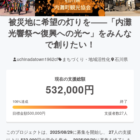
被災地に希望の灯りを――「内灘
光響祭〜復興への光〜」をみんな
で創りたい！
uchinadatown1962cf
まちづくり・地域活性化
石川県
現在の支援総額
532,000
円
終了
106
%達成
目標金額
500,000
円
支援者数
27
人
このプロジェクトは、
2025/08/29
に募集を開始し、
27
人の支援
により
532,000
円の資金を集め、
2025/09/30
に募集を終了しま