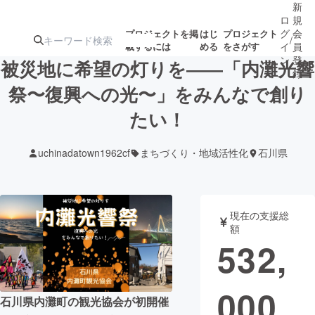
新
ロ
規
グ
会
プロジェクトを掲
はじ
プロジェクト
/
載するには
める
をさがす
イ
員
ン
登
被災地に希望の灯りを――「内灘光響
録
祭〜復興への光〜」をみんなで創り
たい！
人気のプロ
注目のリ
注目の新着プロ
募集終了が近いプ
もうすぐ公開
ジェクト
ターン
ジェクト
ロジェクト
されます
uchinadatown1962cf
まちづくり・地域活性化
石川県
アート・写真
音楽
現在の支援総
テクノロジー・ガジェット
ゲーム・サ
額
532,
映像・映画
書籍・雑誌
000
石川県内灘町の観光協会が初開催
ビジネス・起業
チャレンジ