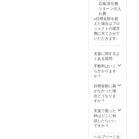
公序良
広報/宣伝費
お名前
（和文
俗に反
リターン仕入
掲載。
10字・
する表
れ費
報告動
英数15
記は掲
※目標金額を超
画は11
字以
載でき
えた場合はプロ
月末ま
内）。
ませ
ジェクトの運営
でに限
動画エ
ん。
費に充てさせて
定公開
ンド
いただきます。
URLで
ロー
ご案
ル：文
内。
字のみ
支援に関するよ
SNS掲
（和文
くある質問
載回
10字・
数：イ
英数15
手数料はいく
ベント
字以
らかかります
前後の
内）。
か？
本イベ
掲載場
ント告
所：公
目標金額に届
知・報
式
かなかった場
告投稿
Instagr
合どうなりま
に最低
amイベ
すか？
２回掲
ント投
載 注意
稿にて
支援で困った
事項・
支援者
時はどこに相
条件 ・
お名前
談したらいい
支援
掲載。
ですか？
時、必
報告動
ず備考
画は11
ヘルプページを
欄に掲
月末ま