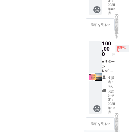
げる“見
定：
りラン
費・滞
ラベル
ト 価
2025
て応
タンの
在費：
をご確
年09
格：
援”リ
打ち上
支援者
認くだ
こ
月
50,000
ターン
の
げ ・内
様ご負
さい
リ
円 概要
です。
タ
容：活
担 ・連
ー
SNS掲
詳細 掲
ン
動報告
詳細を見る
絡手
を
載に加
載方
選
動画＋
段：詳
択
え、光
法：文
す
PDF
細を
る
響祭報
字のみ
メッ
メール
100
告動画
（和文
セージ
でご案
のエン
,00
10字・
在庫な
・提
内 ・気
し
ドロー
英数15
0
供：ダ
象条件
円
ルにお
字以
ウン
や安全
名前を
■リター
内）。
ロード
上の理
記載。
ン
掲載場
URLを
由によ
映像で
No.9
所：公
メール
り、ラ
残る支
ステー
式
送付 ・
ンタン
支援
援の証
ジスペ
Instagr
外部
打ち上
者：
しが未
シャル
amイベ
サービ
3人
げを中
来の内
クレ
ント投
ス利用
止する
お届
灘の歩
ジッ
稿にて
時は同
け予
場合が
みに寄
ト 価
支援者
定：
サービ
ござい
り添い
格：
2025
お名前
ス規約
ます。
年10
ます。
100,000
掲載。
に準拠
中止と
こ
月
詳細 掲
円 概要
掲載回
の
・気象
なった
リ
載期
SNS・
数：イ
タ
条件や
場合で
ー
間：
動画ク
ベント
ン
安全上
詳細を見る
も、準
を
2025/09
レジッ
前後の
選
の理由
備費用
択
/15 から
トに加