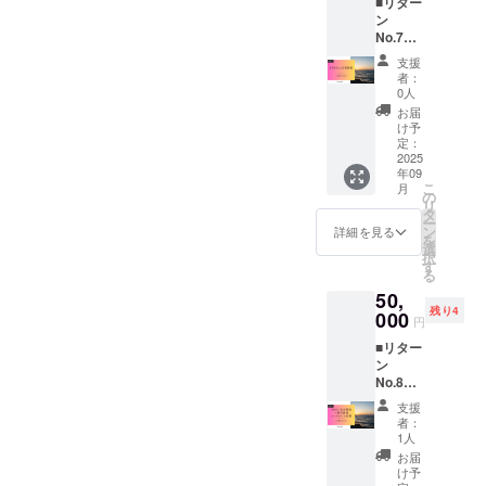
■リター
して応
付／
までに
ラベル
ン
援”で祭
19:00打
国内発
に記
No.7
りの一
上げ 場
送。賞
載。 注
SNSサ
翼を担
所：道
味期
意事
支援
ポー
えま
の駅内
限・原
者：
項・条
ターク
す。 詳
灘サン
0人
材料等
件 ・保
レジッ
細 10/4
セット
は商品
お届
健所許
ト 価
イベン
パーク
け予
ラベル
可事業
格：
ト内で
定：
内容：
に記
者と連
30,000
2025
被災者
ランタ
載。 注
携し製
年09
円 概要
が打ち
ン1基を
意事
造 ・原
こ
月
内灘町
上げ+活
の
会場に
項・条
材料・
リ
観光協
動報告
タ
てお渡
件 ・保
添加物
ー
会公式
動画と
ン
し 雨天
詳細を見る
健所許
は商品
を
Instagr
感謝
選
順延：
可事業
ラベル
択
amにお
PDF
す
10月5日
者と連
で表示
る
名前
を、
(日) 数
携し製
・アレ
50,
（また
2025年
量限定
造 ・原
ルギー
残り4
はハン
000
11月末
30口。
材料・
円
をお持
ドル）
までに
注意事
添加物
ちの方
■リター
を掲
限定公
項・条
は商品
は必ず
ン
載。あ
開URL
件
ラベル
ラベル
No.8
なたの
で送
②【イ
で表示
をご確
プレミ
応援を
付。 注
ベント
・アレ
支援
認くだ
アムエ
広く発
意事
参加リ
者：
ルギー
さい
ンド
信し、
項・条
1人
ター
をお持
ロール
復興の
件 ・天
ン】 ・
お届
ちの方
クレ
輪を広
候によ
け予
交通
は必ず
ジッ