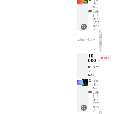
産品
ショコ
11月末
者：
セット
ラ×2、
までに
3人
（夢ミ
コー
限定公
お届
ルク
ヒー
開URL
け予
館）
×1、加
定：
で送
〈ミル
2025
賀棒茶
付。視
年11
クジャ
×1、抹
聴は
こ
月
ム＆プ
茶×1の
の
PC・ス
リ
リン〉
計7個
タ
マホ対
ー
概要 夢
（各
ン
応。数
詳細を見る
を
ミルク
60g）。
選
量限定
択
館の人
ご自宅
す
70口。
る
気「ミ
で内灘
注意事
10,
ルク
の味を
項・条
残り25
ジャ
000
楽しみ
件 ・内
円
ム」
なが
容：活
■リター
と、な
ら“見て
動報告
ン
めらか
応援”で
動画＋
No.5
なプリ
きま
PDF
光響祭
ンを詰
す。 詳
メッ
支援
ランタ
め合わ
細 内
セージ
者：
ン参加
せたア
容：内
5人
・提
券（現
ソー
灘ロー
供：ダ
お届
地）
ト。ご
ル 7個
け予
ウン
価格：
自宅で
定：
（各
ロード
10,000
2025
内灘の
60g）
URLを
年10
円 概要
おいし
内訳：
メール
こ
月
光響祭
さを楽
の
プレー
送付 ・