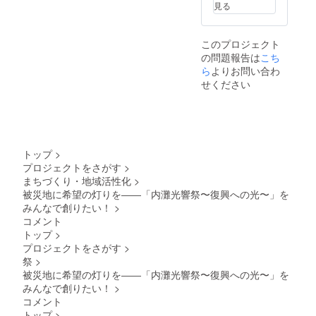
見る
載を希
でに限
望され
定公開
るお名
URLで
このプロジェクト
前をご
ご案
の問題報告は
記入く
内。
こち
ださ
SNS掲
ら
よりお問い合わ
い。 ・
載回
せください
公序良
数：イ
俗に反
ベント
する表
前後の
記や画
本イベ
像は掲
ント告
載でき
知・報
トップ
>
ませ
告投稿
プロジェクトをさがす
>
ん。
に最低
まちづくり・地域活性化
>
２回掲
載 ス
被災地に希望の灯りを――「内灘光響祭〜復興への光〜」を
テージ
みんなで創りたい！
>
読み上
コメント
げ：
トップ
>
10/4(土)
プロジェクトをさがす
>
19:00頃
予定。
祭
>
注意事
被災地に希望の灯りを――「内灘光響祭〜復興への光〜」を
項・条
みんなで創りたい！
>
件 ・支
コメント
援時、
トップ
>
必ず備