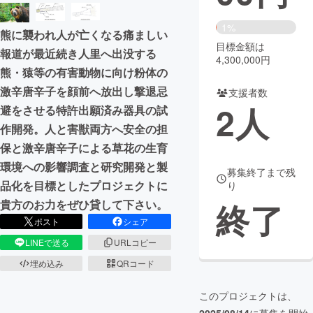
まちづくり・地域活性化
1%
熊に襲われ人が亡くなる痛ましい
目標金額は
報道が最近続き人里へ出没する
4,300,000円
CAMPFIRE for Social Good
CAMPFIRE Creation
熊・猿等の有害動物に向け粉体の
激辛唐辛子を顔前へ放出し撃退忌
CAMPFIREふるさと納税
machi-ya
コミュニティ
支援者数
2
人
避をさせる特許出願済み器具の試
作開発。人と害獣両方へ安全の担
保と激辛唐辛子による草花の生育
環境への影響調査と研究開発と製
募集終了まで残
品化を目標としたプロジェクトに
り
終了
貴方のお力をぜひ貸して下さい。
ポスト
シェア
LINEで送る
URLコピー
埋め込み
QRコード
このプロジェクトは、