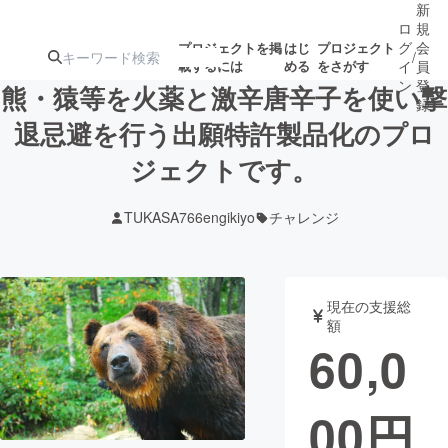
新
ロ
規
グ
会
プロジェクトを掲
はじ
プロジェクト
/
載するには
める
をさがす
イ
員
ン
登
熊・猿等を火薬と激辛唐辛子を使い撃
録
退忌避を行う出願特許製品化のプロ
ジェクトです。
人気のプロ
注目のリ
注目の新着プロ
募集終了が近いプ
もうすぐ公開
ジェクト
ターン
ジェクト
ロジェクト
されます
TUKASA766engikiyo
チャレンジ
アート・写真
音楽
現在の支援総
テクノロジー・ガジェット
ゲーム・サ
額
60,0
映像・映画
書籍・雑誌
00
円
ビジネス・起業
チャレンジ