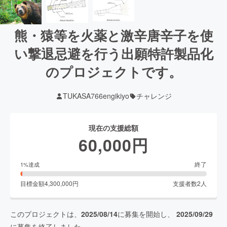
熊・猿等を火薬と激辛唐辛子を使
い撃退忌避を行う出願特許製品化
のプロジェクトです。
TUKASA766engikiyo
チャレンジ
現在の支援総額
60,000
円
終了
1
%達成
目標金額
4,300,000
円
支援者数
2
人
このプロジェクトは、
2025/08/14
に募集を開始し、
2025/09/29
に募集を終了しました