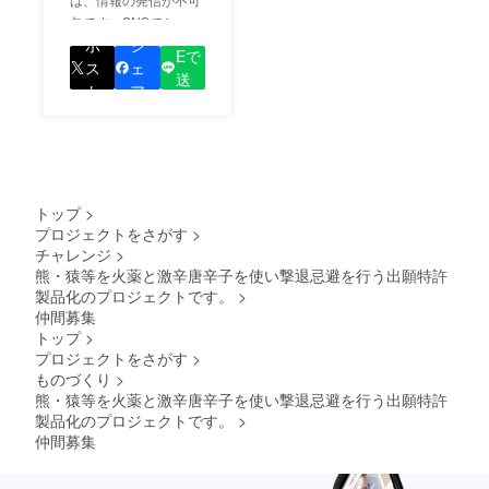
欠です。SNSでシェア
LIN
をして、あなたが応援
ポ
シ
Eで
しているプロジェクト
ス
ェ
送
の良さを知ってもらい
ト
ア
る
ましょう！
トップ
>
プロジェクトをさがす
>
チャレンジ
>
熊・猿等を火薬と激辛唐辛子を使い撃退忌避を行う出願特許
製品化のプロジェクトです。
>
仲間募集
トップ
>
プロジェクトをさがす
>
ものづくり
>
熊・猿等を火薬と激辛唐辛子を使い撃退忌避を行う出願特許
製品化のプロジェクトです。
>
仲間募集