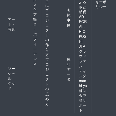
と
キーポ
ふる
ス
は
リシー
さと
ケ
プ
実
納税
ア
ロ
施
AD
アー
舞
ジ
事
FOR
ト・
台
ェ
例
ALL
写真
・
ク
HIO
パ
ト
KOS
フ
の
HI
ォ
作
JFA
ー
り
クラ
マ
方
ウド
ン
プ
統
ファ
ス
ロ
計
ン
ソー
ジ
デ
ディ
シャ
ェ
ー
ング
ル
ク
タ
mac
グッ
ト
hi-ya
ド
の
補助
広
金申
め
請サ
方
ポー
ト