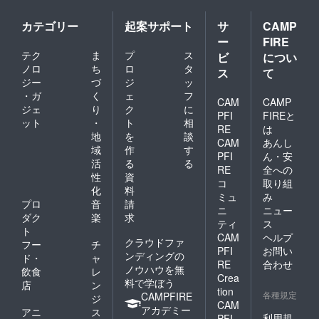
カテゴリー
起案サポート
サ
CAMP
ー
FIRE
テク
ま
プ
ス
ビ
につい
ノロ
ち
ロ
タ
ス
て
ジー
づ
ジ
ッ
・ガ
く
ェ
フ
CAM
CAMP
ジェ
り
ク
に
PFI
FIREと
ット
・
ト
相
RE
は
地
を
談
CAM
あんし
域
作
す
PFI
ん・安
活
る
る
RE
全への
性
資
コ
取り組
化
料
ミュ
み
プロ
音
請
ニ
ニュー
ダク
楽
求
ティ
ス
ト
CAM
ヘルプ
クラウドファ
フー
チ
PFI
お問い
ンディングの
ド・
ャ
RE
合わせ
ノウハウを無
飲食
レ
Crea
料で学ぼう
店
ン
tion
各種規定
CAMPFIRE
ジ
CAM
アカデミー
アニ
ス
利用規
PFI