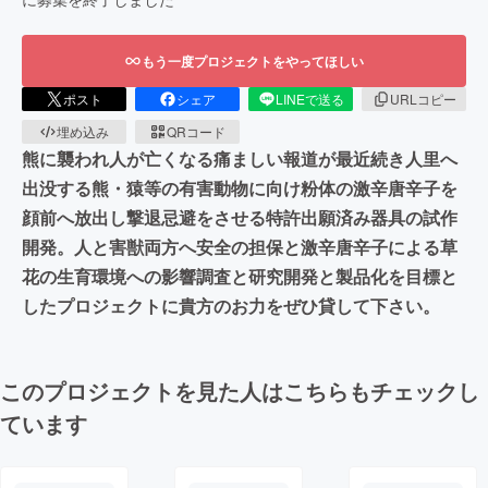
もう一度プロジェクトをやってほしい
ポスト
シェア
LINEで送る
URLコピー
埋め込み
QRコード
熊に襲われ人が亡くなる痛ましい報道が最近続き人里へ
出没する熊・猿等の有害動物に向け粉体の激辛唐辛子を
顔前へ放出し撃退忌避をさせる特許出願済み器具の試作
開発。人と害獣両方へ安全の担保と激辛唐辛子による草
花の生育環境への影響調査と研究開発と製品化を目標と
したプロジェクトに貴方のお力をぜひ貸して下さい。
このプロジェクトを見た人はこちらもチェックし
ています