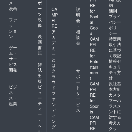
メ・
ポ
約
RE
漫画
ー
CA
説
細則
for
ツ
MP
明
プライ
Soci
ファ
映
FI
会
バシー
al
ッ
像
RE
・
ポリ
Goo
ショ
・
ア
相
シー
d
ン
映
カ
談
特定商
CAM
画
デ
会
取引法
PFI
ゲー
書
ミ
に基づ
RE
ム・
籍
ー
く表記
for
サー
・
と
情報セ
Ente
ビス
雑
は
キュリ
rtain
開発
誌
ク
サ
ティ方
men
出
ラ
ポ
針
t
版
ウ
ー
反社基
CAM
ビジ
ビ
ド
ト
本方針
PFI
ネ
ュ
フ
サ
カスタ
RE
ス・
ー
ァ
ー
マーハ
for
起業
テ
ン
ビ
ラスメ
Spor
ィ
デ
ス
ントに
ts
ー
ィ
対する
CAM
・
ン
考え方
PFI
ヘ
グ
クッ
RE
ル