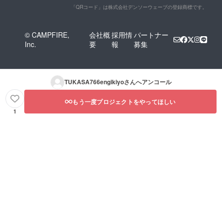
「QRコード」は株式会社デンソーウェーブの登録商標です。
© CAMPFIRE,
会社概
採用情
パートナー
Inc.
要
報
募集
TUKASA766engikiyo
さんへアンコール
もう一度プロジェクトをやってほしい
1