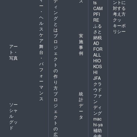
デ
ス
ントに
ts
ー
ィ
対する
CAM
・
ン
考え方
PFI
ヘ
グ
クッ
RE
ル
と
キーポ
ふる
ス
は
リシー
さと
ケ
プ
実
納税
ア
ロ
施
AD
アー
舞
ジ
事
FOR
ト・
台
ェ
例
ALL
写真
・
ク
HIO
パ
ト
KOS
フ
の
HI
ォ
作
JFA
ー
り
クラ
マ
方
ウド
ン
プ
統
ファ
ス
ロ
計
ン
ソー
ジ
デ
ディ
シャ
ェ
ー
ング
ル
ク
タ
mac
グッ
ト
hi-ya
ド
の
補助
広
金申