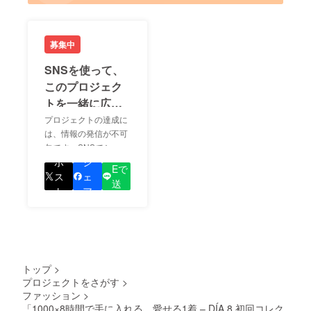
募集中
SNSを使って、
このプロジェク
トを一緒に広め
ましょう！
プロジェクトの達成に
は、情報の発信が不可
欠です。SNSでシェア
LIN
をして、あなたが応援
ポ
シ
Eで
しているプロジェクト
ス
ェ
送
の良さを知ってもらい
ト
ア
る
ましょう！
トップ
>
プロジェクトをさがす
>
ファッション
>
「1000×8時間で手に入れる、愛せる1着 – DÍA 8 初回コレク