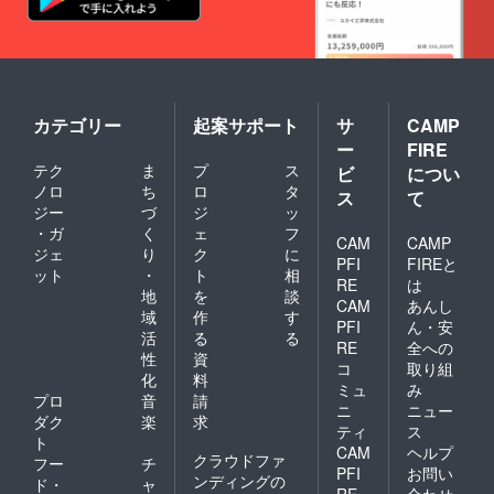
カテゴリー
起案サポート
サ
CAMP
ー
FIRE
テク
ま
プ
ス
ビ
につい
ノロ
ち
ロ
タ
ス
て
ジー
づ
ジ
ッ
・ガ
く
ェ
フ
CAM
CAMP
ジェ
り
ク
に
PFI
FIREと
ット
・
ト
相
RE
は
地
を
談
CAM
あんし
域
作
す
PFI
ん・安
活
る
る
RE
全への
性
資
コ
取り組
化
料
ミュ
み
プロ
音
請
ニ
ニュー
ダク
楽
求
ティ
ス
ト
CAM
ヘルプ
クラウドファ
フー
チ
PFI
お問い
ンディングの
ド・
ャ