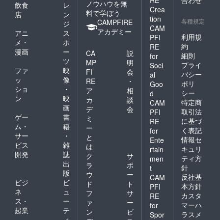
RE
合わせ
ノウハウを無
飲食
レ
Crea
料で学ぼう
店
ン
tion
各種規定
CAMPFIRE
ジ
CAM
アカデミー
アニ
ス
利用規
PFI
メ・
ポ
約
RE
漫画
ー
CA
説
細則
for
ツ
MP
明
プライ
Soci
ファ
映
FI
会
バシー
al
ッ
像
RE
・
ポリ
Goo
ショ
・
ア
相
シー
d
ン
映
カ
談
特定商
CAM
画
デ
会
取引法
PFI
ゲー
書
ミ
に基づ
RE
ム・
籍
ー
く表記
for
サー
・
と
情報セ
Ente
ビス
雑
は
キュリ
rtain
開発
誌
ク
サ
ティ方
men
出
ラ
ポ
針
t
版
ウ
ー
反社基
CAM
ビジ
ビ
ド
ト
本方針
PFI
ネ
ュ
フ
サ
カスタ
RE
ス・
ー
ァ
ー
マーハ
for
起業
テ
ン
ビ
ラスメ
Spor
ィ