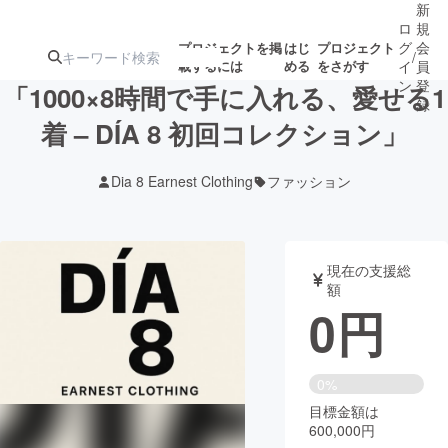
新
ロ
規
グ
会
プロジェクトを掲
はじ
プロジェクト
/
載するには
める
をさがす
イ
員
ン
登
「1000×8時間で手に入れる、愛せる1
録
着 – DÍA 8 初回コレクション」
人気のプロ
注目のリ
注目の新着プロ
募集終了が近いプ
もうすぐ公開
Dia 8 Earnest Clothing
ファッション
ジェクト
ターン
ジェクト
ロジェクト
されます
アート・写真
音楽
現在の支援総
額
0
円
テクノロジー・ガジェット
ゲーム・サ
映像・映画
書籍・雑誌
0%
目標金額は
600,000円
ビジネス・起業
チャレンジ