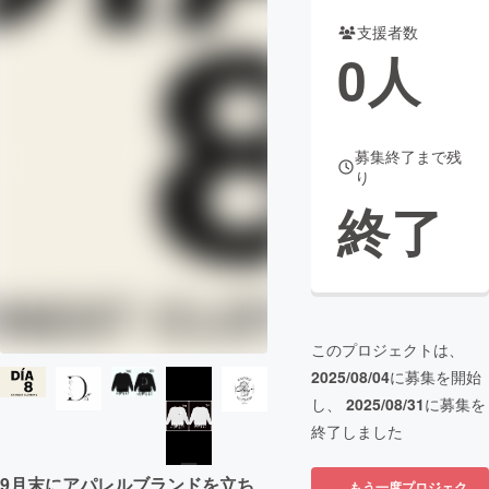
支援者数
まちづくり・地域活性化
0
人
CAMPFIRE for Social Good
CAMPFIRE Creation
CAMPFIREふるさと納税
machi-ya
コミュニティ
募集終了まで残
り
終了
このプロジェクトは、
2025/08/04
に募集を開始
し、
2025/08/31
に募集を
終了しました
9月末にアパレルブランドを立ち
もう一度プロジェク