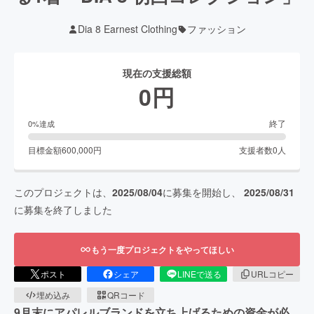
Dia 8 Earnest Clothing
ファッション
現在の支援総額
0
円
終了
0
%達成
目標金額
600,000
円
支援者数
0
人
このプロジェクトは、
2025/08/04
に募集を開始し、
2025/08/31
に募集を終了しました
もう一度プロジェクトをやってほしい
ポスト
シェア
LINEで送る
URLコピー
埋め込み
QRコード
9月末にアパレルブランドを立ち上げるための資金が必