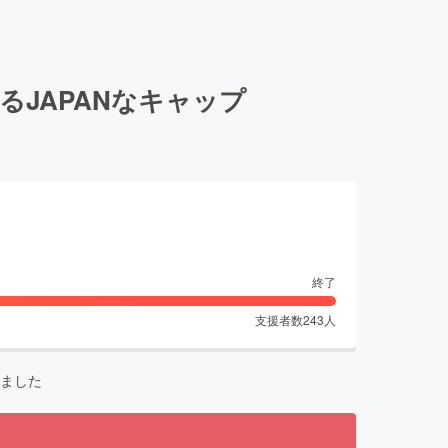
JAPANなキャップ
終了
支援者数
243
人
ました