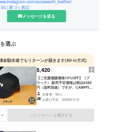
として勤務
/www.instagram.com/sunawachi_leather/
引法に基づく表記
退職
ナダの牧場にカウボーイとして滞在したのち
メッセージを送る
スナワチをスタート
大阪市の本町に店舗を開設。国内ブランドのレザー製
、書籍、アパレルなどを販売しています。
を選ぶ
界という無法地帯へ』（毎日新聞出版）
ーイ・サマー』（旅と思索社）
標金額未達でもリターンが届きます
(All-in方式)
んはなに考えてるの？』（ネコノス）
5,420
円
【ご支援感謝価格15%OFF】（ブ
ラック） 販売予定価格は税込6380
円（送料別途）ですが、CAMPFIRE
でのご支援に感謝を込めて、また先
支援者：59人
行特別価格として、本体価格を
お届け予定：2026年01月
15%OFFの5420円（消費税・送料込
み）でどうぞ。 製作ののちお届けし
ますので、お名前／お届け先郵便番
このリターンを選択する
る
号・ご住所／電話番号をご記載くだ
さい。