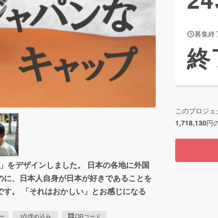
募集終
CAMPFIRE for Social Good
CAMPFIRE Creation
終
CAMPFIREふるさと納税
machi-ya
コミュニティ
このプロジェ
1,718,130
円
子」をデザインしました。 日本の各地に外国
のに、日本人自身が日本が好きであることを
です。 「それはおかしい」とお感じになる
ピー
埋め込み
QRコード