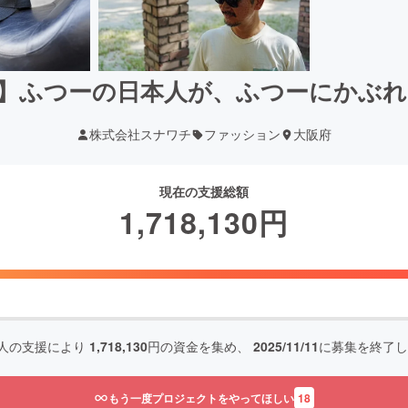
】ふつーの日本人が、ふつーにかぶれる
株式会社スナワチ
ファッション
大阪府
現在の支援総額
1,718,130
円
人の支援により
1,718,130
円の資金を集め、
2025/11/11
に募集を終了し
もう一度プロジェクトをやってほしい
18