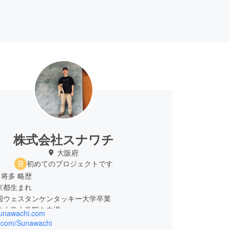
株式会社スナワチ
大阪府
初めてのプロジェクトです
将多 略歴
東京都生まれ
米国ウェスタンケンタッキー大学卒業
法政大学大学院を中退
/sunawachi.com
株式会社電通入社 関西支社に配属され、主にコピー
/x.com/Sunawachi