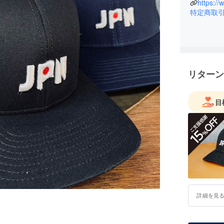
ライター
https:/
特定商取
2015年
ひと夏カ
株式会社
2018年
品や雑貨
リターン
著書：
『広告業
『カウボ
目
『寅ちゃ
詳細を見