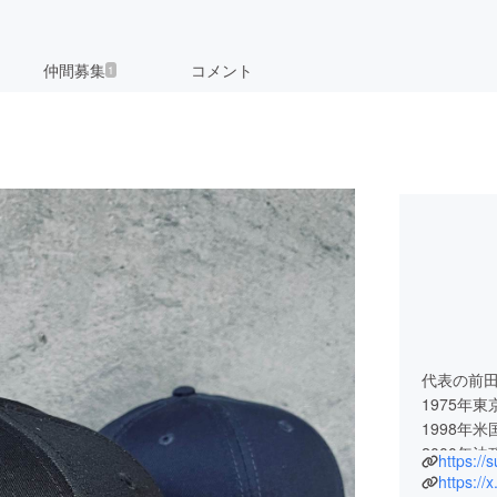
仲間募集
コメント
1
代表の前田
1975年
1998年
2000年
https:/
2001年
https:/