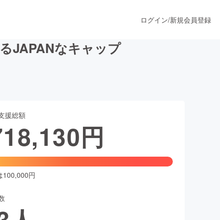
ログイン
/
新規会員登録
JAPANなキャップ
うすぐ公開されます
支援総額
プロダクト
718,130
円
ファッション
スポーツ
00,000円
数
ア
ソーシャルグッド
3
人