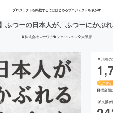
プロジェクトを掲載するには
はじめる
プロジェクトをさがす
】ふつーの日本人が、ふつーにかぶれる
株式会社スナワチ
ファッション
大阪府
注目のリターン
注目の新着プロジェクト
募集終了が近いプロジェクト
も
現在の
音楽
舞台・パフォーマンス
1,
ゲーム・サービス開発
フード・飲食店
1,718%
書籍・雑誌出版
アニメ・漫画
目標金額は1
支援者
チャレンジ
ビューティー・ヘルスケ
24