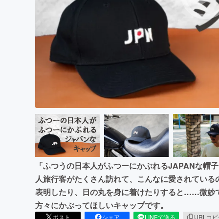
まちづくり・地域活性化
「ふつうの日本人がふつーにかぶれるJAPANな帽
人旅行客がたくさん訪れて、こんなに愛されている
表明したり、日の丸を身に着けたりすると……微妙
方々にかぶってほしいキャップです。
ポスト
シェア
LINEで送る
URLコ