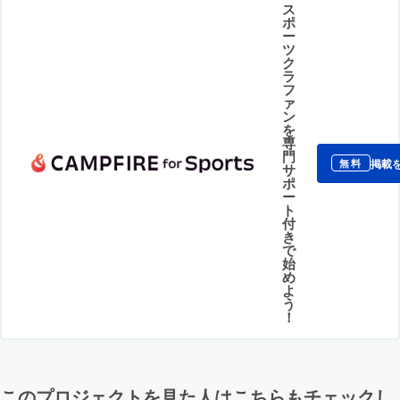
ス
ポ
ー
ツ
ク
ラ
フ
ァ
ン
を
専
門
掲載
無料
サ
ポ
ー
ト
付
き
で
始
め
よ
う
！
このプロジェクトを見た人はこちらもチェックし