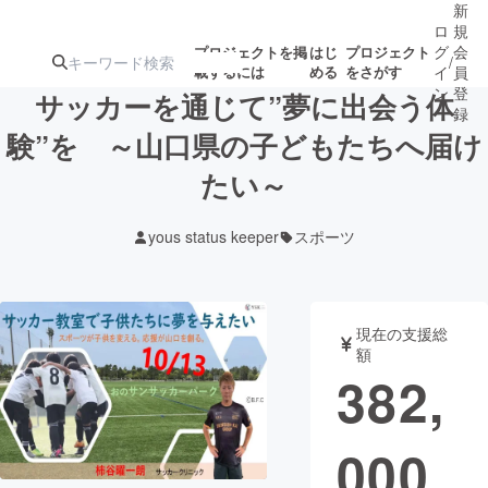
新
ロ
規
グ
会
プロジェクトを掲
はじ
プロジェクト
/
載するには
める
をさがす
イ
員
ン
登
サッカーを通じて”夢に出会う体
録
験”を ～山口県の子どもたちへ届け
たい～
人気のプロ
注目のリ
注目の新着プロ
募集終了が近いプ
もうすぐ公開
ジェクト
ターン
ジェクト
ロジェクト
されます
yous status keeper
スポーツ
アート・写真
音楽
現在の支援総
テクノロジー・ガジェット
ゲーム・サ
額
382,
映像・映画
書籍・雑誌
000
ビジネス・起業
チャレンジ