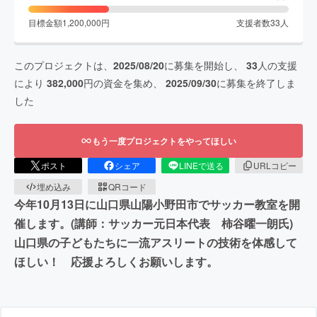
目標金額
1,200,000
円
支援者数
33
人
このプロジェクトは、
2025/08/20
に募集を開始し、
33
人の支援
により
382,000
円の資金を集め、
2025/09/30
に募集を終了しま
した
もう一度プロジェクトをやってほしい
ポスト
シェア
LINEで送る
URLコピー
埋め込み
QRコード
今年10月13日に山口県山陽小野田市でサッカー教室を開
催します。(講師：サッカー元日本代表 柿谷曜一朗氏)
山口県の子どもたちに一流アスリートの技術を体感して
ほしい！ 応援よろしくお願いします。