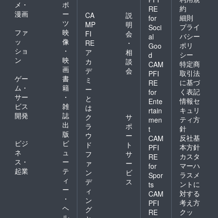
メ・
ポ
約
RE
漫画
ー
CA
説
細則
for
ツ
MP
明
プライ
Soci
ファ
映
FI
会
バシー
al
ッ
像
RE
・
ポリ
Goo
ショ
・
ア
相
シー
d
ン
映
カ
談
特定商
CAM
画
デ
会
取引法
PFI
ゲー
書
ミ
に基づ
RE
ム・
籍
ー
く表記
for
サー
・
と
情報セ
Ente
ビス
雑
は
キュリ
rtain
開発
誌
ク
サ
ティ方
men
出
ラ
ポ
針
t
版
ウ
ー
反社基
CAM
ビジ
ビ
ド
ト
本方針
PFI
ネ
ュ
フ
サ
カスタ
RE
ス・
ー
ァ
ー
マーハ
for
起業
テ
ン
ビ
ラスメ
Spor
ィ
デ
ス
ントに
ts
ー
ィ
対する
CAM
・
ン
考え方
PFI
ヘ
グ
クッ
RE
ル