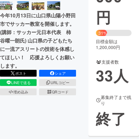
円
まちづくり・地域活性化
今年10月13日に山口県山陽小野田
市でサッカー教室を開催します。
CAMPFIRE for Social Good
CAMPFIRE Creation
(講師：サッカー元日本代表 柿
31%
CAMPFIREふるさと納税
machi-ya
コミュニティ
谷曜一朗氏) 山口県の子どもたち
目標金額は
1,200,000円
に一流アスリートの技術を体感し
てほしい！ 応援よろしくお願い
支援者数
します。
33
人
ポスト
シェア
LINEで送る
URLコピー
埋め込み
QRコード
募集終了まで残
り
終了