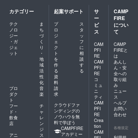
カテゴリー
起案サポート
サ
CAMP
ー
FIRE
テク
ま
プ
ス
ビ
につい
ノロ
ち
ロ
タ
ス
て
ジー
づ
ジ
ッ
・ガ
く
ェ
フ
CAM
CAMP
ジェ
り
ク
に
PFI
FIREと
ット
・
ト
相
RE
は
地
を
談
CAM
あんし
域
作
す
PFI
ん・安
活
る
る
RE
全への
性
資
コ
取り組
化
料
ミュ
み
プロ
音
請
ニ
ニュー
ダク
楽
求
ティ
ス
ト
CAM
ヘルプ
クラウドファ
フー
チ
PFI
お問い
ンディングの
ド・
ャ
RE
合わせ
ノウハウを無
飲食
レ
Crea
料で学ぼう
店
ン
tion
各種規定
CAMPFIRE
ジ
CAM
アカデミー
アニ
ス
利用規
PFI