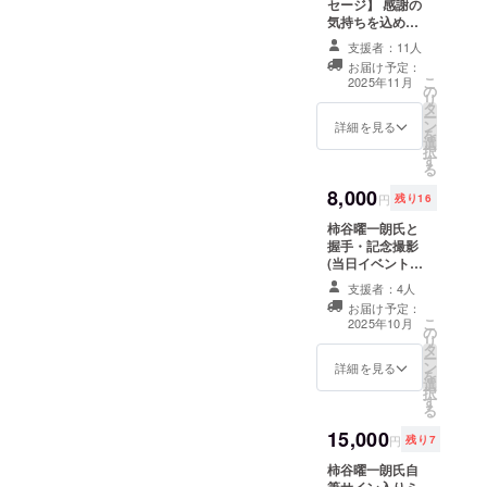
セージ】 感謝の
気持ちを込め
て、お礼のメッ
支援者：11人
セージをお送り
お届け予定：
します。 ※この
こ
2025年11月
の
リターンは3,000
リ
タ
円コースと同じ
ー
ン
内容になりま
詳細を見る
を
選
す。
択
す
る
8,000
円
残り16
柿谷曜一朗氏と
握手・記念撮影
(当日イベントに
参加される支援
支援者：4人
者様 先着限定
お届け予定：
20名) ・開催日
こ
2025年10月
の
時：2025年10月
リ
タ
13日(祝) 10：
ー
ン
00～16：00 ・
詳細を見る
を
選
場所：おのサン
択
す
サッカーパーク
る
(山口県山陽小野
15,000
田市小野田字末
円
残り7
広7525番17)
柿谷曜一朗氏自
※支援者様の交通