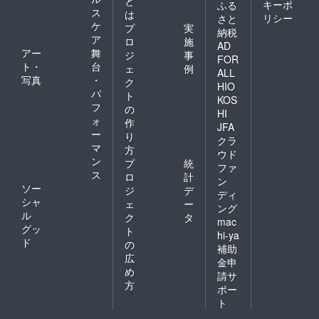
と
キーポ
ふる
ス
は
リシー
さと
ケ
プ
実
納税
ア
ロ
施
AD
アー
舞
ジ
事
FOR
ト・
台
ェ
例
ALL
写真
・
ク
HIO
パ
ト
KOS
フ
の
HI
ォ
作
JFA
ー
り
クラ
マ
方
ウド
ン
プ
統
ファ
ス
ロ
計
ン
ソー
ジ
デ
ディ
シャ
ェ
ー
ング
ル
ク
タ
mac
グッ
ト
hi-ya
ド
の
補助
広
金申
め
請サ
方
ポー
ト