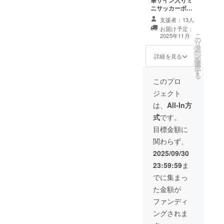
筆サイン入りミ
費や滞在費は各
ニサッカーボー
自でご負担くだ
ル(支援者様 先
さい。 ※支援
支援者：13人
着限定20名)
者様との連絡方
お届け予定：
法：詳細はメー
こ
2025年11月
の
ルで連絡しま
リ
タ
す。
ー
ン
詳細を見る
を
選
択
す
る
このプロ
ジェクト
は、
All-In方
式
です。
目標金額に
関わらず、
2025/09/30
23:59:59
ま
でに集まっ
た金額が
ファンディ
ングされま