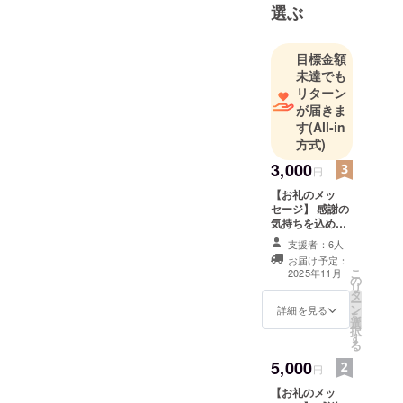
選ぶ
目標金額
未達でも
リターン
が届きま
す
(All-in
方式)
3,000
円
【お礼のメッ
セージ】 感謝の
気持ちを込め
て、お礼のメッ
支援者：6人
セージをお送り
お届け予定：
します。 ※この
こ
2025年11月
の
リターンは5,000
リ
タ
円コースと同じ
ー
ン
内容になりま
詳細を見る
を
選
す。
択
す
る
5,000
円
【お礼のメッ