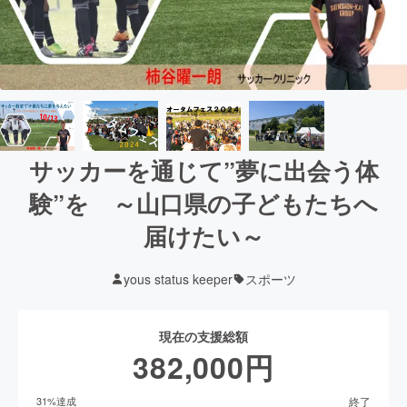
サッカーを通じて”夢に出会う体
験”を ～山口県の子どもたちへ
届けたい～
yous status keeper
スポーツ
現在の支援総額
382,000
円
終了
31
%達成