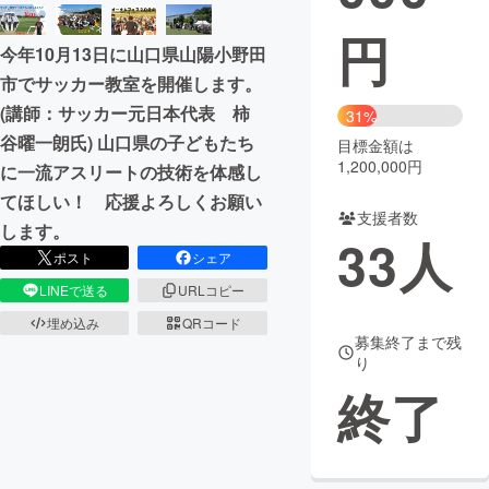
円
まちづくり・地域活性化
今年10月13日に山口県山陽小野田
市でサッカー教室を開催します。
CAMPFIRE for Social Good
CAMPFIRE Creation
(講師：サッカー元日本代表 柿
31%
CAMPFIREふるさと納税
machi-ya
コミュニティ
谷曜一朗氏) 山口県の子どもたち
目標金額は
1,200,000円
に一流アスリートの技術を体感し
てほしい！ 応援よろしくお願い
支援者数
します。
33
人
ポスト
シェア
LINEで送る
URLコピー
埋め込み
QRコード
募集終了まで残
り
終了