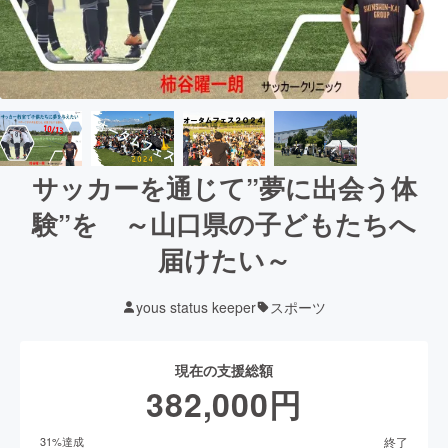
サッカーを通じて”夢に出会う体
験”を ～山口県の子どもたちへ
届けたい～
yous status keeper
スポーツ
現在の支援総額
382,000
円
終了
31
%達成