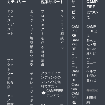
カテゴリー
起案サポート
サ
CAMP
ー
FIRE
テク
ま
プ
ス
ビ
につい
ノロ
ち
ロ
タ
ス
て
ジー
づ
ジ
ッ
・ガ
く
ェ
フ
CAM
CAMP
ジェ
り
ク
に
PFI
FIREと
ット
・
ト
相
RE
は
地
を
談
CAM
あんし
域
作
す
PFI
ん・安
活
る
る
RE
全への
性
資
コ
取り組
化
料
ミュ
み
プロ
音
請
ニ
ニュー
ダク
楽
求
ティ
ス
ト
CAM
ヘルプ
クラウドファ
フー
チ
PFI
お問い
ンディングの
ド・
ャ
RE
合わせ
ノウハウを無
飲食
レ
Crea
料で学ぼう
店
ン
tion
各種規定
CAMPFIRE
ジ
CAM
アカデミー
アニ
ス
利用規
PFI
メ・
ポ
約
RE
漫画
ー