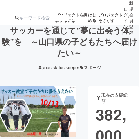
新
ロ
規
グ
会
プロジェクトを掲
はじ
プロジェクト
/
載するには
める
をさがす
イ
員
ン
登
サッカーを通じて”夢に出会う体
録
験”を ～山口県の子どもたちへ届け
たい～
人気のプロ
注目のリ
注目の新着プロ
募集終了が近いプ
もうすぐ公開
ジェクト
ターン
ジェクト
ロジェクト
されます
yous status keeper
スポーツ
アート・写真
音楽
現在の支援総
テクノロジー・ガジェット
ゲーム・サ
額
382,
映像・映画
書籍・雑誌
000
ビジネス・起業
チャレンジ