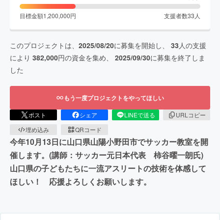
目標金額
1,200,000
円
支援者数
33
人
このプロジェクトは、
2025/08/20
に募集を開始し、
33
人の支援
により
382,000
円の資金を集め、
2025/09/30
に募集を終了しま
した
もう一度プロジェクトをやってほしい
ポスト
シェア
LINEで送る
URLコピー
埋め込み
QRコード
今年10月13日に山口県山陽小野田市でサッカー教室を開
催します。(講師：サッカー元日本代表 柿谷曜一朗氏)
山口県の子どもたちに一流アスリートの技術を体感して
ほしい！ 応援よろしくお願いします。