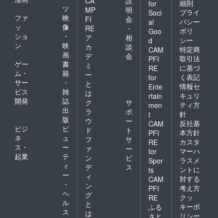
CA
説
細則
for
ツ
MP
明
プライ
Soci
ファ
映
FI
会
バシー
al
ッ
像
RE
・
ポリ
Goo
ショ
・
ア
相
シー
d
ン
映
カ
談
特定商
CAM
画
デ
会
取引法
PFI
ゲー
書
ミ
に基づ
RE
ム・
籍
ー
く表記
for
サー
・
と
情報セ
Ente
ビス
雑
は
キュリ
rtain
開発
誌
ク
サ
ティ方
men
出
ラ
ポ
針
t
版
ウ
ー
反社基
CAM
ビジ
ビ
ド
ト
本方針
PFI
ネ
ュ
フ
サ
カスタ
RE
ス・
ー
ァ
ー
マーハ
for
起業
テ
ン
ビ
ラスメ
Spor
ィ
デ
ス
ントに
ts
ー
ィ
対する
CAM
・
ン
考え方
PFI
ヘ
グ
クッ
RE
ル
と
キーポ
ふる
ス
は
リシー
さと