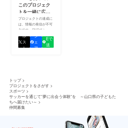
このプロジェク
トを一緒に広め
ましょう！
プロジェクトの達成に
は、情報の発信が不可
欠です。SNSでシェア
LIN
をして、あなたが応援
ポ
シ
Eで
しているプロジェクト
ス
ェ
送
の良さを知ってもらい
ト
ア
る
ましょう！
トップ
>
プロジェクトをさがす
>
スポーツ
>
サッカーを通じて”夢に出会う体験”を ～山口県の子どもた
ちへ届けたい～
>
仲間募集