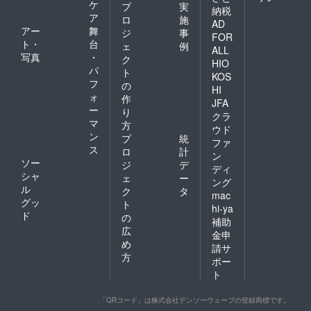
ケ
プ
実
納税
ア
ロ
施
AD
アー
舞
ジ
事
FOR
ト・
台
ェ
例
ALL
写真
・
ク
HIO
パ
ト
KOS
フ
の
HI
ォ
作
JFA
ー
り
クラ
マ
方
ウド
ン
プ
統
ファ
ス
ロ
計
ン
ソー
ジ
デ
ディ
シャ
ェ
ー
ング
ル
ク
タ
mac
グッ
ト
hi-ya
ド
の
補助
広
金申
め
請サ
方
ポー
ト
「QRコード」は株式会社デンソーウェーブの登録商標です。