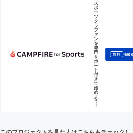
ス
ポ
ー
ツ
ク
ラ
フ
ァ
ン
を
専
門
掲載
無料
サ
ポ
ー
ト
付
き
で
始
め
よ
う
！
このプロジェクトを見た人はこちらもチェックし